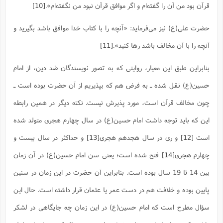
قرآن بود من آن را گفته‌ام و اگر موافق قرآن نبود من نگفته‌ام‌».
[10]
حضرت علی(ع) نیز می‌فرماید: «آنچه را با کتاب خدا موافق باشد بگیرید و
آنچه را با آن مخالف باشد رها کنید».
[11]
بنابراین طبق این معیار، روایتی که به تصور نویسندگان ضد دین، از امام
حسین(ع) نقل شده ـ به فرض هم که بپذیریم از آن حضرت بوده است ـ
چون مخالف قرآن است، مورد پذیرش نیست. نکته دیگر در همین رابطه
این که باید توجه داشت امام حسین(ع) در سال چهارم هجری متولد شده
است
[12]
و ری در سال هجدهم هجری
[13]
و حداکثر در سال بیست و
چهارم هجری
[14]
فتح شده است؛ یعنی سن امام حسین(ع) در آن زمان
بین 14 تا 19 سال بوده است. بنابراین آن حضرت در این زمان در سنین
پایین بوده و خلافت هم در دست عمر یا عثمان قرار داشته است. حال این
سؤال مطرح است که امام حسین(ع) در این زمان چه جایگاهی در لشکر