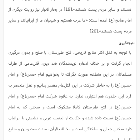
هستند و سایر مردم پست هستند».
[19]
در بحارالانوار نیز روایت دیگری از
امام صادق(ع) آمده است: «ما عرب هستیم و شیعیان ما از ایرانیانند و سایر
مردم پست هستند».
[20]
نتیجه‌گیری
با توجه به نقل اکثر منابع تاریخی، فتح طبرستان با صلح و بدون درگیری
انجام گرفت و بر خلاف ادعای نویسندگان ضد دین، قتل‌عامی از طرف
مسلمانان در این منطقه صورت نگرفته تا بخواهیم امام حسن(ع) و امام
حسین(ع) را به خاطر شرکت در این قتل‌عام مقصر بدانیم و نقل منحصر به
فرد ابن خلدون هم اعتباری ندارد. به علاوه شرکت امام حسن(ع) و امام
حسین(ع) در فتح طبرستان کاملا مشکوک است و سخنی که به امام
حسین(ع) نسبت داده شده و حکایت از تعصب عربی و دشمنی با ایرانیان
دارد سخنی جعلی و ساختگی است و مخالف قرآن، سنت معصومین و منابع
تاریخی است.