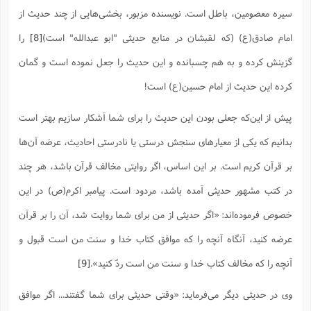
سیره معصومین، باطل است. نویسنده مزبور، بخشی‌هایی از چند حدیث از
امام صادق(ع) (که لقبشان در منابع حدیثی "ابو عبدالله" است)
[8]
را
گزینش کرده و به هم چسبانده و این حدیث را جعل نموده است و گمان
کرده این حدیث از امام حسین(ع) است!
پیش از این‌که جعلی بودن این حدیث را برای شما آشکار سازیم بهتر است
بدانیم که یکی از معیارهای سنجش درستی یا نادرستی احادیث، عرضه آن‌ها
بر قرآن کریم است. بر این اساس، اگر روایتی مخالف قرآن باشد، هر چند
در کتب مشهور حدیثی آمده باشد، مردود است. پیامبر اکرم(ص) در این
خصوص فرموده‌اند: «اگر حدیثى از من براى شما روایت شد، آن را بر قرآن
عرضه کنید، آنگاه آنچه را که موافق کتاب خدا و سنت من است قبول و
آنچه را که مخالف کتاب خدا و سنت من است ردّ کنید».‌
[9]
وی در حدیثی دیگر می‌فرماید: «وقتی حدیثی برای شما گفتند... اگر موافق