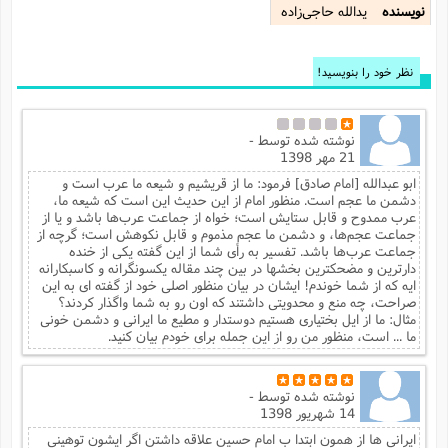
نویسنده
یدالله حاجی‌زاده
نظر خود را بنویسید!
نوشته شده توسط
-
21 مهر 1398
ابو عبدالله [امام صادق] فرمود: ما از قریشیم و شیعه ما عرب است و
دشمن ما عجم است. منظور امام از این حدیث این است که شیعه ما،
عرب ممدوح و قابل ستایش است؛ خواه از جماعت عرب‌ها باشد و یا از
جماعت عجم‌ها، و دشمن ما عجم مذموم و قابل نکوهش است؛ گرچه از
جماعت عرب‌ها باشد. تفسیر به رأی شما از این گفته یکی از خنده
دارترین و مضحکترین بخشها در بین چند مقاله یکسونگرانه و کاسبکارانه
ایه که از شما خوندم! ایشان در بیان منظور اصلی خود از گفته ای به این
صراحت، چه منع و محدویتی داشتند که اون رو به شما واگذار کردند؟
مثال: ما از ایل بختیاری هستیم دوستدار و مطیع ما ایرانی و دشمن خونی
ما ... است، منظور من رو از این جمله برای خودم بیان کنید.
نوشته شده توسط
-
14 شهریور 1398
ایرانی ها از همون ابتدا ب امام حسین علاقه داشتن اگر ایشون توهینی