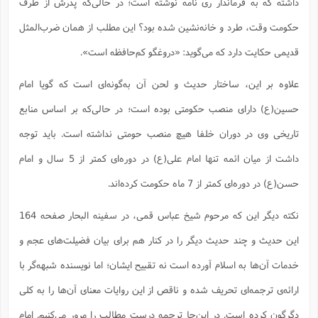
داشته که به فرماندار ری نامه نوشته است؛ ‌در حالی‌که پدرش از طرف
حکومت وقت، طرد و خانه‌نشین شده بود؟ این مطلب از همان ضرب‌المثل
قدیمی حکایت دارد که می‌گوید: ‌«دروغگو کم‌حافظه است».
علاوه بر این، ساختار حدیث و لحن آن به‌گونه‌ای است که گویا امام
حسین(ع) دارای منصب حکومتی بوده است؛ در حالی‌که بر اساس منابع
تاریخی وی در دوران خلفا هیچ منصب حومتی نداشته است. باید توجه
داشت از میان ائمه تنها امام علی(ع) در دوره‌ای کمتر از 5 سال و امام
حسن(ع) در دوره‌ای کمتر از 7 ماه حکومت کرده‌اند.
نکته دیگر این که مرحوم شیخ عباس قمی، در سفینه البحار صفحه 164
این حدیث و چند حدیث دیگر را در کنار هم برای بیان فضیلت‌های عجم و
خدمات آن‌ها به اسلام آورده است نه تقبیح ایشان؛ اما نویسنده شبهه‌گر با
ارائه‌ی ترجمه‌ای تحریف شده و ناقص از این روایات معنای آن‌ها را به کلی
دگرگون کرده است. در این‌جا ترجمه درست مطالب را مرور می‌کنیم. امام