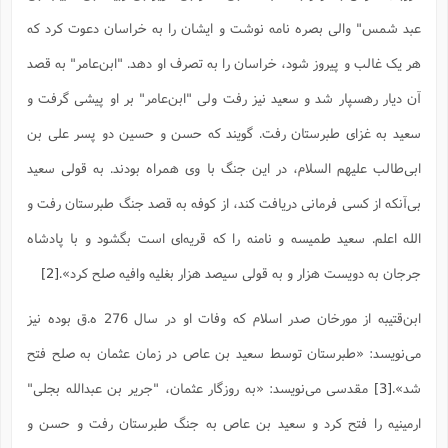
ت
ا
ا
ف
ح
ت
عبد شمس" والى بصره نامه نوشت و ایشان را به خراسان دعوت کرد که
ت
س
ن
ج
ذ
ق
ش
م
هر یک غالب و پیروز شود، خراسان را به تصرف او دهد. "ابن‌عامر" به قصد
و
م
م
س
م
ج
(
ا
آن دیار رهسپار شد و سعید نیز رفت ولى "ابن‌عامر" بر او پیشى گرفت و
و
ج
ش
ح
چ
م
سعید به غزاى طبرستان رفت. گویند که حسن و حسین دو پسر على بن
ع
س
ف
خ
(
ا
ف
ن
ابى‌طالب علیهم السلام، در این جنگ با وى همراه بودند. به قولى سعید
ن
ت
م
ذ
بى‌آنکه از کسى فرمانى دریافت کند، از کوفه به قصد جنگ طبرستان رفت و
م
ت
م
م
ک
الله اعلم. سعید طمیسه و نامنه را که قریه‌اى است بگشود و با پادشاه
ا
ش
(
ه
ش
پ
جرجان به دویست هزار و به قولى سیصد هزار بغلیه وافیه صلح کرد».
[2]
ع
ا
چ
و
ا
و
ع
ش
ابن‌قتیبه از مورخان صدر اسلام که وفات او در سال 276 ه.ق بوده نیز
پ
(
ف
ذ
ف
ن
می‌نویسد: «طبرستان توسط سعید بن عاص در زمان عثمان به صلح فتح
م
ز
ن
ت
ا
(
م
شد».
[3]
مقدسی می‌نویسد: «به روزگار عثمان، "جریر بن عبدالله بجلى"
ت
ح
م
ا
ارمینیه را فتح کرد و سعید بن عاص به جنگ طبرستان رفت و حسن و
ع
(
ع
ش