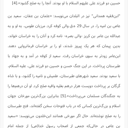
حسین دو فرزند على علیهم السلام با او بودند. آنجا را به صلح گشود».
[4]
ا
ش
و
ف
(
ذ
"ابن‌فقیه همدانی" نیز در البلدان می‌نویسد: «عثمان بن عفان، سعید بن
ن
م
م
غ
عاص بن امیه را، در سال 29 ه.ق والى کوفه کرد. مرزبان طوس، به او و به
م
م
(
عبدالله بن عامر بن کریز -والى بصره- نامه کرد و آنان را به خراسان خواند،
ش
ب
بدین پیمان که هر یک پیروز شدند، او را بر خراسان فرمانروایى دهند.
ه
(
و
ابن‌عامر زودتر به سوى خراسان رفت. سعید از کوفه در آمد و به جهاد با
ن
ا
ف
ح
طبرستان پرداخت. در این جنگ حسن و حسین دو فرزند على، علیه السلام،
م
(
با سعید بودند. سعید شهرهاى طبرستان، طمیش و نامیه را گشود، و با شاه
م
ن
گرگان بر پرداخت دویست هزار درهم بغلیه‌ وافیه صلح کرد. او آن درهم‌ها را
ش
(
د
به جنگندگان مسلمان مى‌پرداخت».
[5]
بنابراین بزرگ‌ترین مورخان جهان
س
ف
ف
م
اسلام و بزرگ‌ترین کسانی که در باب فتوحات سخن گفته‌اند، فتح طبرستان
ش
م
را به صلح نوشته‌اند. حال اگر مورخی همانند ابن‌خلدون می‌نویسد: «سعید
بن عاص در حالی‌که جمعی از اصحاب رسول خدا(ص) از جمله امام