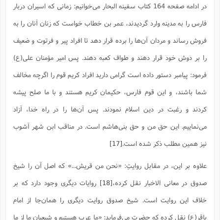
در ادامه صفحه 164 کتاب سفینه البحار می‌خوانیم: زمانی که اسیران دربار
فارس را به مدینه وارد گردیدند، عمر بن خطاب خواست که زنان آنان را به
فروش رساند و مردان آن‌ها را برده قرار دهد تا افراد پیر و فرتوت و ضعیف
را بر دوش خود قرار دهند و طواف کعبه دهند. پس امیر مؤمنان علی(ع)
فرمود: پیامبر دستور داده است گرامی دارید افراد کریم قوم را اگرچه مخالف
شما باشند، و این قوم فارس، حکیمان کریم هستند و با ما صلح پیشه
کردند و رغبت در دین اسلام نمودند. پس آن‌ها را در راه خدا، آزاد
می‌نماییم. این حق من و حق بنی‌هاشم است. در مناقب ابن شهر آشوب
نیز همین مطلب ذکر شده است.
[17]
علاوه بر این، در مقابل روایتِ: «نحن من قریش...» که اصل آن را شیخ
صدوق در معانی الاخبار نقل کرده،
[18]
روایات دیگری وجود دارد که بر
خلاف این روایت است. شیخ صدوق روایت دیگری را همان‌جا از امام
باقر(ع) نقل کرده که حضرت می‌فرماید: «ما عرب هستیم و شیعیان ما از ما