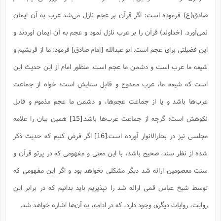
صادق(ع) فرموده است: اگر قرآن بر عجم نازل می‌شد عرب به آن ایمان
نمی‌آورد. (خداوند) قرآن را بر عرب نازل نمود و عجم به آن ایمان آوردند و
این فضیلتی برای عجم است. ابو عبدالله [امام صادق] فرمود: ما از قریشیم و
شیعه ما عرب است و دشمن ما عجم است. منظور امام از این حدیث این
است که شیعه ما، عرب ممدوح و قابل ستایش است؛ خواه از جماعت
عرب‌ها باشد و یا از جماعت عجم‌ها، و دشمن ما عجم مذموم و قابل
نکوهش است؛ گرچه از جماعت عرب‌ها باشد.
[15]
همین بیان را علامه
مجلسی نیز در بحارالانوار آورده است.
[16]
اگر فرض کنیم که حدیث ذکر
شده از نظر سند، صحیح باشد، با این معنی و مفهومی که در پرتو قرآن و
سنت معصومین ارائه شد دیگر مشکلی نخواهد بود و اگر این مفهومی که
توسط شیخ عباس قمی ارائه شد را نپذیریم باید بدانیم که در برابر این
روایت، روایات دیگری وجود دارد، که در ادامه، به آن‌ها اشاره خواهد شد.