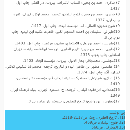
7) بلاذری، احمد بن یحیی؛ انساب الاشراف، بیروت، دار الفکر، چاپ اول،
1417.
8) بلاذری، احمد بن یحیی؛ فتوح البلدان، ترجمه: محمد توکل، تهران، نقره،
چاپ اول، 1337.
9) شیخ صدوق؛ الامالی، قم، مؤسسه البعثه، چاپ اول، 1417.
10)طبرانی، سلیمان بن احمد؛ المعجم الکبیر، قاهره، مکتبه ابن تیمیه، چاپ
دوم، بی تا.
11)طبرسی، احمد بن علی؛ الاحتجاج، مشهد، مرتضی، چاپ اول، 1403.
12)طبری، محمد بن جریر؛ تاریخ الطبری، ترجمه: ابوالقاسم پاینده، تهران،
اساطیر، چاپ پنجم، 1375.
13)مجلسی، محمدباقر؛ بحار الانوار، بیروت، مؤسسه الوفاء، 1403.
14) مقدسى، مطهر بن طاهر؛ البدء و التاریخ، ترجمه: محمد‌رضا شفیعى کدکنى،
تهران، آگه، چاپ اول، 1374.
15) نمازی، شیخ‌علی؛ مستدرک سفینة البحار، قم، مؤسسه نشر اسلامی،
1419.
16)همدانی، ابن‌فقیه؛ البلدان، ترجمه: ح. مسعود، تهران، بنیاد فرهنگ ایران،
1349.
17)یعقوبى، ابن واضح؛ تاریخ الیعقوبى، بیروت، دار صادر، بی تا.
پی نوشت:
[1]
. تاریخ الطبری، ج5، ص2117-2118.
[2]
. فتوح البلدان، ص469.
[3]
. المعارف، ص568.