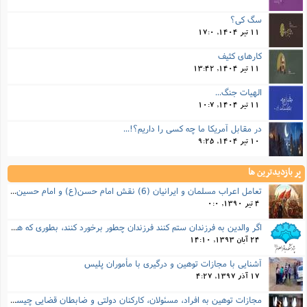
سگ کی؟
11 تیر 1404, 17:0
کارهای کثیف
11 تیر 1404, 13:42
الهیات جنگ...
11 تیر 1404, 10:7
در مقابل آمریکا ما چه کسی را داریم؟!...
10 تیر 1404, 9:25
پر بازدیدترین ها
تعامل اعراب مسلمان و ایرانیان (6) نقش امام حسن(ع) و امام حسین(ع) در فتح ایران
4 تیر 1390, 0:0
اگر والدین به فرزندان ستم کنند فرزندان چطور برخورد کنند، بطوری که هم موجب ناراحتی آنها نشود و هم بتوانند آنها را امر به معروف و نهی از منکر کنند، و اگر نصیحت تأثیر نداشت چطور باید با آنها برخورد کرد؟
24 آبان 1393, 14:10
آشنایی با مجازات توهین و درگیری با مأموران پلیس
17 آذر 1397, 4:27
مجازات‌ توهین به افراد، مسئولان، کارکنان دولتی و ضابطان قضایی چیست؟