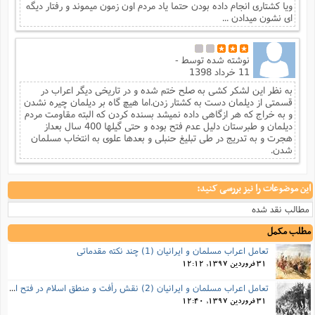
ویا کشتاری انجام داده بودن حتما یاد مردم اون زمون میموند و رفتار دیگه
ای نشون میدادن ...
نوشته شده توسط
-
11 خرداد 1398
به نظر این لشکر کشی به صلح ختم شده و در تاریخی دیگر اعراب در
قسمتی از دیلمان دست به کشتار زدن.اما هیچ گاه بر دیلمان چیره نشدن
و به خراج که هر ازگاهی داده نمیشد بسنده کردن که البته مقاومت مردم
دیلمان و طبرستان دلیل عدم فتح بوده و حتی گیلها 400 سال بعداز
هجرت و به تدریج در طی تبلیغ حنبلی و بعدها علوی به انتخاب مسلمان
شدن.
این موضوعات را نیز بررسی کنید:
مطالب نقد شده
مطلب مکمل
تعامل اعراب مسلمان و ایرانیان (1) چند نکته مقدماتی
31 فروردین 1397, 12:12
تعامل اعراب مسلمان و ایرانیان (2) نقش رأفت و منطق اسلام در فتح ایران
31 فروردین 1397, 12:40