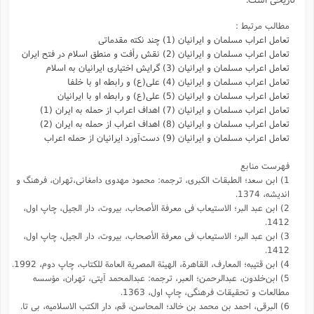
مطالب مرتبط :
تعامل اعراب مسلمان و ایرانیان (1) چند نکته مقدماتی
تعامل اعراب مسلمان و ایرانیان (2) نقش رأفت و منطق اسلام در فتح ایران
تعامل اعراب مسلمان و ایرانیان (3) گرایش اختیاری ایرانیان به اسلام
تعامل اعراب مسلمان و ایرانیان (4) علی(ع) و رابطه او با خلفا
تعامل اعراب مسلمان و ایرانیان (5) علی(ع) و رابطه‌ او با ایرانیان
تعامل اعراب مسلمان و ایرانیان (7) اهداف اعراب از حمله به ایران (1)
تعامل اعراب مسلمان و ایرانیان (8) اهداف اعراب از حمله به ایران (2)
تعامل اعراب مسلمان و ایرانیان (9) دست‌آورد ایرانیان از حمله اعراب
فهرست منابع
1) ابن سعد؛ الطبقات الکبری، ترجمه: محمود مهدوی دامغانی،تهران، فرهنگ و
اندیشه، 1374.
2) ابن عبد البر؛ الاستیعاب فى معرفة الأصحاب، بیروت، دار الجیل، چاپ اول،
1412.
3) ابن عبد البر؛ الاستیعاب فى معرفة الأصحاب، بیروت، دار الجیل، چاپ اول،
1412.
4) ابن قتیبه؛ المعارف، القاهرة، الهیئة المصریة العامة للکتاب، چاپ دوم، 1992.
5) ابن‌خلدون، عبدالرحمن؛ العبر، ترجمه: عبد‌المحمد آیتی، تهران، مؤسسه
مطالعات و تحقیقات فرهنگی، چاپ اول، 1363.
6) البرقی، احمد بن محمد بن خالد؛ المحاسن،‌ قم،‌ دار الکتب الاسلامیه، بی تا.