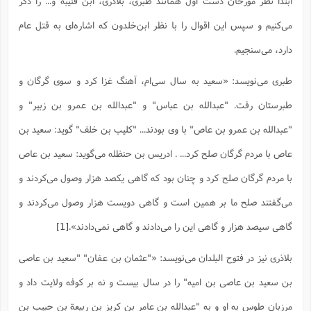
ابتدا نظر مورخان دست اول همانند طبری، بلاذری، ابن قتیبه و... را ذکر
س
م
ع
ف
ق
م
(
ه
ع
ع
ش
ز
م
ر
ش
می‌کنیم و سپس این اقوال را با نظر ابن‌خلدون که اشاره‌ای به قتل عام
پ
ا
ا
ا
ق
ح
ف
ت
گ
ع
ق
د
پ
ف
دارد، می‌سنجیم.
خ
(
ذ
ب
ت
ا
ش
م
ح
ع
ش
م
ع
س
2
م
ا
طبری می‌نویسد: «سعید به سال سى‌ام، آهنگ غزا کرد و سوى گرگان و
ا
خ
ت
خ
آ
م
ف
ق
ح
پ
ص
پ
د
ن
و
(
طبرستان رفت. "عبدالله بن عباس" و "عبدالله بن عمرو بن زبیر" و
آ
ه
ع
م
ش
ت
ت
د
پ
ج
ا
2
"عبدالله بن عمرو بن عاص" با وى بودند... "کلیب بن خلف" گوید: سعید بن
ا
ت
ی
گ
ش
ف
ا
(
ذ
عاص با مردم گرگان صلح کرد... . ادریس بن حنظله مى‌گوید: سعید بن عاص
ب
ش
م
ح
م
ا
ا
م
ا
م
با مردم گرگان صلح کرد و چنان بود که گاهى یکصد هزار وصول مى‌کردند و
ب
ا
ش
و
(
ف
م
ش
ف
ن
مى‌گفتند صلح ما بر همین است و گاهى دویست هزار وصول مى‌کردند و
م
پ
ع
و
ا
ت
ف
ه
ع
ا
(
ف
گاهى سیصد هزار و گاهى این را مى‌دادند و گاهى نمى‌دادند».
[1]
ت
ت
ق
ن
ح
ذ
غ
ش
م
بلاذری نیز در فتوح البلدان می‌نویسد: «"عثمان بن عفان" "سعید بن عاصى
ب
پ
ت
م
(
د
م
ه
ا
ت
بن سعید بن عاصى بن امیه" را در سال بیست و نه بر کوفه ولایت داد و
ف
ح
س
آ
و
ر
ش
ن
ع
ف
مرزبان طوس به او و به "عبدالله بن عامر بن کریز بن ربیعة بن حبیب بن
ع
م
د