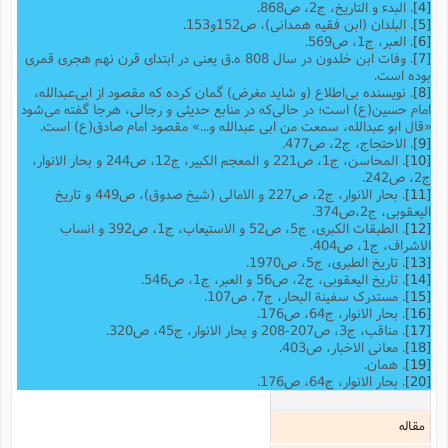
[4]
. البدء و التاریخ، ج2، ص868.
[5]
. البلدان (ابن فقیه همدانی)، ص152و153.
[6]
. العبر، ج1، ص569.
[7]
. وفات ابن خلدون در سال 808 ه.ق یعنی در ابتدای قرن نهم هجری قمری
بوده است.
[8]
. نویسنده بی‌اطلاع (و شاید مغرض) گمان کرده که مقصود از ابی‌عبدالله،
امام حسین(ع) است؛ در حالی‌که در منابع حدیثی و رجالی، هرجا گفته می‌شود
«قال ابو عبدالله، سمعت من ابی عبدالله و...» مقصود امام صادق(ع) است.
[9]
. الاحتجاج، ج2، ص477.
[10]
. المحاسن، ج1، ص221 و المعجم الکبیر، ج12، ص244 و بحار الانوار،
ج2، ص242.
[11]
. بحار الانوار، ج2، ص227 و الامالی (شیخ صدوق)، ص449 و تاریخ
الیعقوبى، ج‌2،ص374.
[12]
. الطبقات الکبری، ج5، ص52 و الاستیعاب، ج1، ص392 و انساب
الاشراف، ج1، ص404.
[13]
. تاریخ الطبری، ج5، ص1970.
[14]
. تاریخ الیعقوبی،‌ ج2، ص56 و العبر، ج1، ص546.
[15]
. مستدرک سفینة البحار، ج7، ص107.
[16]
. بحار الانوار، ج64، ص176.
[17]
. مناقب، ج3، ص207-208 و بحار الانوار، ج45، ص320.
[18]
. معانی الاخبار، ص403.
[19]
. همان.
[20]
. بحار الانوار، ج64، ص176.
مقاله