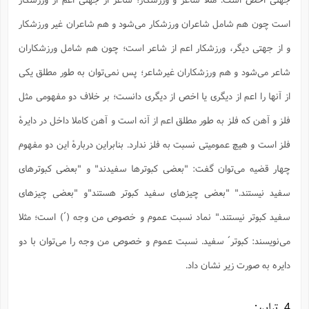
ا
ش
و
است چون هم شامل شاعران ورزشکار می‌شود و هم شاعران غیر ورزشکار
ف
(
ذ
ن
و از جهتی دیگر، ورزشکار اعم از شاعر است؛ چون هم شامل ورزشکاران
م
م
غ
م
م
شاعر می‌شود و هم ورزشکاران غیرشاعر؛ پس نمی‌توان به طور مطلق یکی
(
از آنها را اعم از دیگری یا اخص از دیگری دانست؛ بر خلاف دو مفهومی مثل
ش
ب
ه
(
فلز و آهن که فلز به طور مطلق اعم از آنه است و آهن کاملا داخل در دایرۀ
و
ن
ا
فلز است و هیچ عمومیتی نسبت به فلز ندارد. بنابراین دربارۀ این دو مفهوم
ف
ح
چهار قضیه می‌توان گفت: "بعضی کبوترها سفیدند" و "بعضی کبوترهای
م
(
م
سفید نیستند." "بعضی چیزهای سفید کبوتر هستند"و "بعضی چیزهای
ن
ش
(
سفید کبوتر نیستند." نماد نسبت عموم و خصوص من وجه (´) است؛ مثلا
د
س
ف
می‌نویسند: کبوتر´ سفید. نسبت عموم و خصوص من وجه را می‌توان با دو
ف
م
ش
دایره به صورت زیر نشان داد.
م
4. تباین: