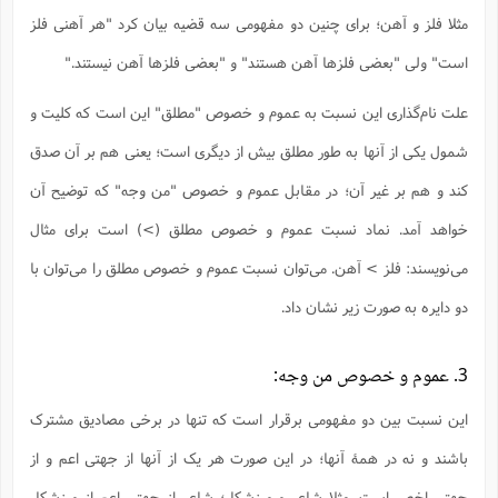
ت
ا
ا
ف
مثلا فلز و آهن؛ برای چنین دو مفهومی سه قضیه بیان کرد "هر آهنی فلز
ح
ت
ت
س
ن
ج
ذ
ق
است" ولی "بعضی فلزها آهن هستند" و "بعضی فلزها آهن نیستند."
ش
م
و
م
م
س
م
ج
(
ا
علت نام‌گذاری این نسبت به عموم و خصوص "مطلق" این است که کلیت و
و
ج
ش
ح
چ
م
شمول یکی از آنها به طور مطلق بیش از دیگری است؛ یعنی هم بر آن صدق
ع
س
ف
خ
(
ا
ف
ن
کند و هم بر غیر آن؛ در مقابل عموم و خصوص "من وجه" که توضیح آن
ن
ت
م
ذ
م
خواهد آمد. نماد نسبت عموم و خصوص مطلق (>) است برای مثال
ت
م
م
ک
ا
می‌نویسند: فلز > آهن. می‌توان نسبت عموم و خصوص مطلق را می‌توان با
ش
(
ه
ش
پ
دو دایره به صورت زیر نشان داد.
ع
ا
چ
و
ا
و
ع
ش
پ
(
ف
3. عموم و خصوص من‌ وجه:
ذ
ف
ن
م
ز
ن
ت
این نسبت بین دو مفهومی برقرار است که تنها در برخی مصادیق مشترک
ا
(
م
ت
ح
م
باشند و نه در همۀ آنها؛ در این صورت هر یک از آنها از جهتی اعم و از
ا
ع
(
ع
ش
جهتی اخص است. مثلا شاعر و ورزشکار؛ شاعر از جهتی اعم از ورزشکار