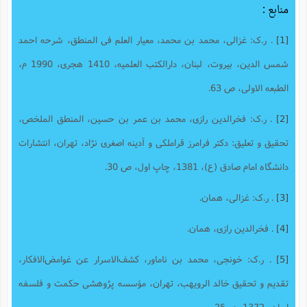
منابع :
[1]
. ر.ک: غزالی، محمد بن محمد، معیار العلم فی المنطق، شرحه احمد
شمس الدین، بیروت، لبنان، دارالکتب العلمیه، 1410 هجری، 1990 م،
الطبعه الاولی، ص 63.
[2]
. ر.ک: فخرالدین رازی، محمد بن عمر بن حسین، المنطق الملخص،
تحقیق و تعلیق: دکتر فرامرز قراملکی و آدینه اصغری نژاد، تهران، انتشارات
دانشگاه امام صادق (ع)، 1381، چاپ اول، ص 30.
[3]
. ر.ک: غزالی، همان.
[4]
. فخرالدین رازی، همان.
[5]
. ر.ک: خونجی، محمد بن ناماور، کشف‌الاسرار عن غوامض‌الافکار‌‫،
تقدیم و تحقیق خالد الرویهب، تهران، مؤسسه پژوهشی حکمت و فلسفه
ایران، 1372، ص25