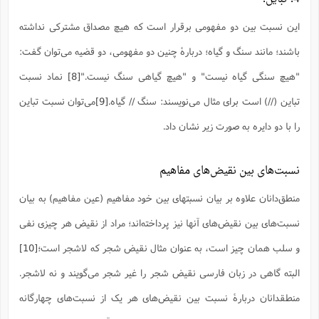
این نسبت بین دو مفهومی برقرار است که هیچ مصداق مشترکی نداشته
باشند؛ مانند سنگ و گیاه؛ دربارۀ چنین دو مفهومی، دو قضیه می‌توان گفت:
"هیچ سنگی گیاه نیست" و "هیچ گیاهی سنگ نیست."
[8]
نماد نسبت
تباین (//) است برای مثال می‌نویسند: سنگ // گیاه.
[9]
می‌توان نسبت تباین
را با دو دایره به صورت زیر نشان داد.
نسبت‌های بین نقیض‌های مفاهیم
منطق‌دانان علاوه بر بیان نسبتهای بین خود مفاهیم (عین مفاهیم) به بیان
نسبت‌های بین نقیض‌های آنها نیز پرداخته‌اند؛ مراد از نقیض هر چیزی نفی
و سلب همان چیز است، به عنوان مثال نقیض شجر که لاشجر است؛
[10]
البته گاهی در زبان فارسی نقیض شجر را غیر شجر می‌گویند و نه لاشجر.
منطقدانان دربارۀ نسبت بین نقیض‌های هر یک از نسبت‌های چهارگانه