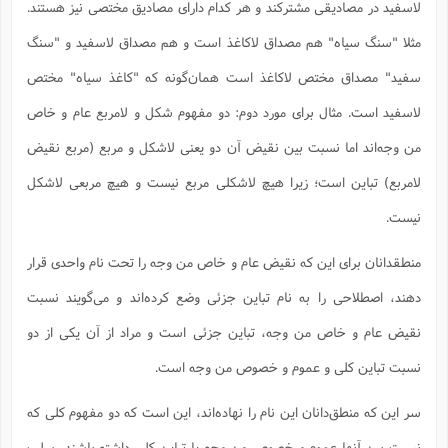
لاسفید در مصادیقی مشترکند و هر کدام دارای مصادیق مختصی نیز هستند.
مثلا "سنگ سیاه" هم مصداق لاکاغذ است و هم مصداق لاسفید و "سنگ
سفید" مصداق مختص لاکاغذ است همان‌گونه که "کاغذ سیاه" مختص
لاسفید است. مثال برای مورد دوم: دو مفهوم شکل و لامربع عام و خاص
من وجه‌اند اما نسبت بین نقیض آن دو یعنی لاشکل و مربع (مربع نقیض
لامربع) تباین است؛ زیرا هیچ لاشکلی مربع نیست و هیچ مربعی لاشکل
نیست.
منطقدانان برای این که نقیض عام و خاص من وجه را تحت نام واحدی قرار
دهند، اصطلاحی را به نام تباین جزئی وضع کرده‌اند و می‌گویند نسبت
نقیض عام و خاص من وجه، تباین جزئی است و مراد از آن یکی از دو
نسبت تباین کلی و عموم و خصوص من وجه است.
سر این که منطق‌دانان این نام را نهاده‌اند، این است که دو مفهوم کلی که
نسبت بین آنها عموم و خصوص من وجه یا تباین کلی داشته باشند، سلب