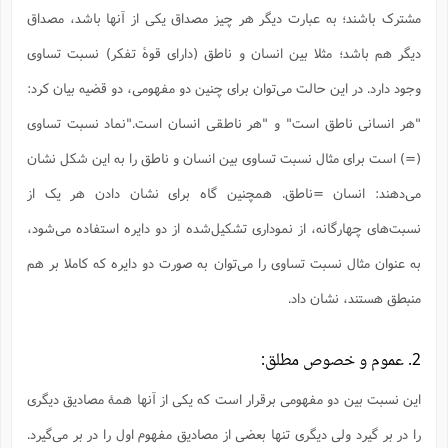
س
م
ع
ف
ق
م
(
مشترک باشند؛ به عبارت دیگر هر چیز مصداق یکی از آنها باشد، مصداق
ه
ع
ع
ش
ز
م
ر
ش
پ
ا
ا
ا
ق
ح
ف
ت
دیگر هم باشد؛ مثلا بین انسان و ناطق (دارای قوۀ تفکر) نسبت تساوی
گ
ع
ق
د
پ
ف
خ
(
ذ
ب
ت
ا
ش
م
ح
ع
وجود دارد. در این حالت می‌توان برای چنین دو مفهومی، دو قضیه بیان کرد:
ش
م
ع
س
2
م
ا
ا
خ
ت
خ
"هر انسانی ناطق است" و "هر ناطقی انسان است."نماد نسبت تساوی
آ
م
ف
ق
ح
پ
ص
پ
د
ن
و
(
آ
(=) است برای مثال نسبت تساوی بین انسان و ناطق را به این شکل نشان
ه
ع
م
ش
ت
ت
د
پ
ج
ا
2
ا
ت
می‌دهند: انسان =ناطق. همچنین گاه برای نشان دادن هر یک از
ی
گ
ش
ف
ا
(
ذ
ب
ش
م
نسبت‌های چهارگانه، از نموداری تشکیل‌شده از دو دایره استفاده می‌شود،
ح
م
ا
ا
م
ا
م
ب
ا
به عنوان مثال نسبت تساوی را می‌توان به صورت دو دایره که کاملا بر هم
ش
و
(
ف
م
ش
ف
ن
منبطق هستند، نشان داد.
م
پ
ع
و
ا
ت
ف
ه
ع
ا
(
ف
ت
ت
ق
ن
2. عموم و خصوص مطلق:
ح
ذ
غ
ش
م
ب
پ
ت
م
(
د
م
این نسبت بین دو مفهومی برقرار است که یکی از آنها همۀ مصادیق دیگری
ه
ا
ت
ف
ح
س
آ
و
ر
ش
ن
را در بر گیرد ولی دیگری تنها بعضی از مصادیق مفهوم اول را در بر می‌گیرد.
ع
ف
ع
م
د