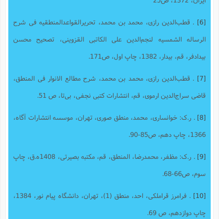
[6]
. ق‍طب‌ال‍دی‍ن‌ رازی‌، م‍ح‍م‍د ب‍ن‌ م‍ح‍م‍د، تحریر‌القواعد‌المنطقیه فی شرح‌
الرساله ‌الشمسیه لنجم‌الدین علی ‌الکاتبی ‌القزوینی، تصحیح محسن‌
بیدادفر، قم، بیدار، 1382، چاپ اول، ص171.
[7]
. ق‍طب‌ال‍دی‍ن‌ رازی‌، م‍ح‍م‍د ب‍ن‌ م‍ح‍م‍د، ش‍رح‌ م‍طال‍ع‌ الان‍وار فی‌ ال‍م‍ن‍طق،
ق‍اضی‌ س‍راج‌ال‍دی‍ن‌ ارم‍وی‌، قم، انتشارات کتبی نجفی، بی‌تا، ص 51.
[8]
. ر.ک: خوانساری، محمد، منطق صوری، تهران، موسسه انتشارات آگاه،
1366، چاپ دهم، ص85-90.
[9]
. ر.ک: مظفر، محمدرضا، المنطق، قم، مکتبه بصیرتی، 1408ه.ق، چاپ
سوم، ص66-68.
[10]
. فرامرز قراملکی، احد، منطق (1)، تهران، دانشگاه پیام نور، 1384،
چاپ دوازدهم، ص 69.