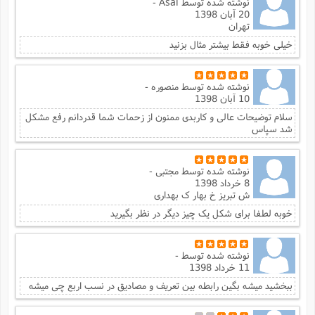
نوشته شده توسط
Asal -
20 آبان 1398
تهران
خیلی خوبه فقط بیشتر مثال بزنید
نوشته شده توسط
منصوره -
10 آبان 1398
سلام توضیحات عالی و کاربدی ممنون از زحمات شما قدردانم رفع مشکل
شد سپاس
نوشته شده توسط
مجتبی -
8 خرداد 1398
ش تبریز خ بهار ک بهداری
خوبه لطفا برای شکل یک چیز دیگر در نظر بگیرید
نوشته شده توسط
-
11 خرداد 1398
ببخشید میشه بگین رابطه بین تعریف و مصادیق در نسب اربع چی میشه