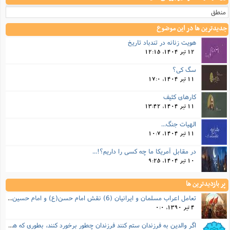
منطق
جدیدترین ها در این موضوع
هویت زنانه در تندباد تاریخ
12 تیر 1404, 12:15
سگ کی؟
11 تیر 1404, 17:0
کارهای کثیف
11 تیر 1404, 13:42
الهیات جنگ...
11 تیر 1404, 10:7
در مقابل آمریکا ما چه کسی را داریم؟!...
10 تیر 1404, 9:25
پر بازدیدترین ها
تعامل اعراب مسلمان و ایرانیان (6) نقش امام حسن(ع) و امام حسین(ع) در فتح ایران
4 تیر 1390, 0:0
اگر والدین به فرزندان ستم کنند فرزندان چطور برخورد کنند، بطوری که هم موجب ناراحتی آنها نشود و هم بتوانند آنها را امر به معروف و نهی از منکر کنند، و اگر نصیحت تأثیر نداشت چطور باید با آنها برخورد کرد؟