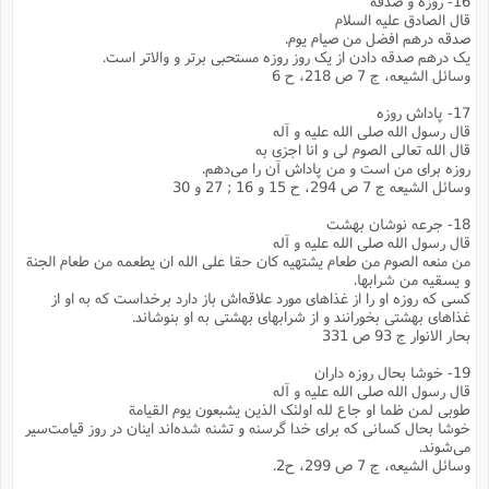
16- روزه و صدقه
ا
قال الصادق علیه السلام
ش
و
صدقه درهم افضل من صیام یوم.
ف
(
یک درهم صدقه دادن از یک روز روزه مستحبی برتر و والاتر است.
ذ
ن
وسائل الشیعه، ج 7 ص 218، ح 6
م
م
غ
م
م
17- پاداش روزه
(
قال رسول الله صلی الله علیه و آله
قال الله تعالی الصوم لی و انا اجزی به
ش
ب
روزه برای من است و من پاداش آن را می‌دهم.
ه
(
وسائل الشیعه ج 7 ص 294، ح 15 و 16 ; 27 و 30
و
ن
ا
18- جرعه نوشان بهشت
قال رسول الله صلی الله علیه و آله
ف
ح
من منعه الصوم من طعام یشتهیه کان حقا علی الله ان یطعمه من طعام الجنة
م
(
و یسقیه من شرابها.
م
کسی که روزه او را از غذاهای مورد علاقه‌اش باز دارد برخداست که به او از
ن
غذاهای بهشتی بخورانند و از شرابهای بهشتی به او بنوشاند.
ش
(
بحار الانوار ج 93 ص 331
د
س
19- خوشا بحال روزه داران
ف
قال رسول الله صلی الله علیه و آله
ف
م
طوبی لمن ظما او جاع لله اولئک الذین یشبعون یوم القیامة
ش
م
خوشا بحال کسانی که برای خدا گرسنه و تشنه شده‌اند اینان در روز قیامت‌سیر
می‌شوند.
وسائل الشیعه، ج 7 ص 299، ح‌2.