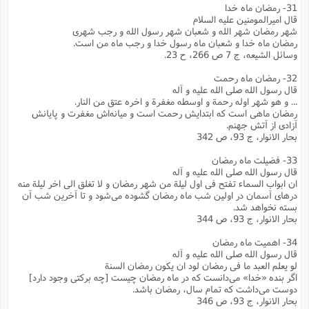
31- رمضان ماه خدا
قال امیرالمومنین علیه السلام
شهر رمضان شهر الله و شعبان شهر رسول الله و رجب شهری
رمضان ماه خدا و شعبان ماه رسول خدا و رجب ماه من است.
وسائل الشیعه، ج 7 ص 266، ح 23.
32- رمضان ماه رحمت
قال رسول الله صلی الله علیه و آله
... و هو شهر اوله رحمة و اوسطه مغفرة و اخره عتق من النار.
رمضان ماهی است که ابتدایش رحمت است و میانه‌اش مغفرت و پایانش
آزادی از آتش جهنم.
بحار الانوار، ج 93، ص 342
33- فضیلت ماه رمضان
قال رسول الله صلی الله علیه و آله
ان ابواب السماء تفتح فی اول لیلة من شهر رمضان و لا تغلق الی اخر لیلة منه
درهای آسمان در اولین شب ماه رمضان گشوده می‌شود و تا آخرین شب آن
بسته نخواهد شد.
بحار الانوار، ج 93، ص 344
34- اهمیت ماه رمضان
قال رسول الله صلی الله علیه و آله
لو یعلم العبد ما فی رمضان لود ان یکون رمضان السنة
اگر بنده «خدا» می‌دانست که در ماه رمضان چیست [چه برکتی وجود دارد]
دوست می‌داشت که تمام سال، رمضان باشد.
بحار الانوار، ج 93، ص 346