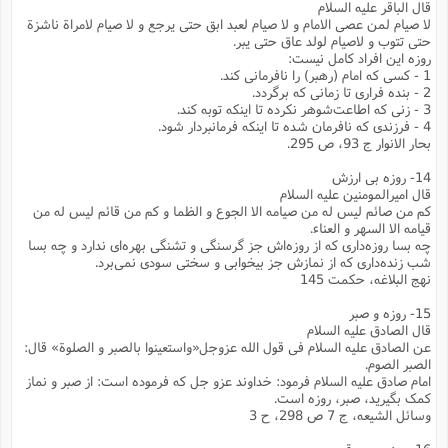
ت
قال الباقر علیه السلام
ا
ا
ف
لا صیام لمن عصی الامام و لا صیام لعبد ابق حتی یرجع و لا صیام لامراة ناشزة
ح
ت
ت
س
ن
حتی تتوب و لاصیام لولد عاق حتی یبر.
ج
ذ
ق
روزه این افراد کامل نیست:
ش
م
و
م
1 - کسی که امام (رهبر) را نافرمانی کند.
م
س
م
ج
2 - بنده فراری تا زمانی که برگردد.
(
ا
و
3 - زنی که اطاعت‌شوهر نکرده تا اینکه توبه کند.
ج
ش
ح
چ
4 - فرزندی که نافرمان شده تا اینکه فرمانبردار شود.
م
ع
س
بحار الانوار ج 93، ص 295.
ف
خ
(
ا
ف
ن
14- روزه بی ارزش
ن
ت
م
قال امیرالمومنین علیه السلام
ذ
م
ت
کم من صائم لیس له من صیامه الا الجوع و الظما و کم من قائم لیس له من
م
م
ک
قیامه الا السهر و العناء.
ا
چه بسا روزه‌داری که از روزه‌اش جز گرسنگی و تشنگی بهره‌ای ندارد و چه بسا
ش
(
ه
ش
شب زنده‌داری که از نمازش جز بیخوابی و سختی سودی نمی‌برد.
پ
نهج البلاغه، حکمت 145
ع
ا
چ
و
ا
و
ع
ش
15- روزه و صبر
پ
(
ف
قال الصادق علیه السلام
ذ
ف
عن الصادق علیه السلام فی قول الله عزوجل«واستعینوا بالصبر و الصلوة‌» قال:
ن
م
ز
الصبر الصوم.
ن
ت
امام صادق علیه السلام فرمود: خداوند عزو جل که فرموده است: از صبر و نماز
ا
(
م
ت
کمک بگیرید، صبر، روزه است.
ح
م
وسائل الشیعه، ج 7 ص 298، ح 3
ا
ع
(
ع
ش