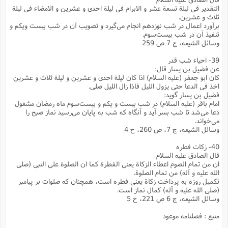
التقدیر فی لیلة تسعة عشر و الابرام فی لیلة احدی و عشرین و الامضاء فی لیلة
ثلاث و عشرین.
برآورد اعمال در شب نوزدهم انجام می‌گیرد و تصویب آن در شب بیست ویکم و
تنفیذ آن در شب بیست‌سوم.
وسائل الشیعه، ج 7 ص 259
39- احیاء شب قدر
عن فضیل بن یسار قال:
کان ابو جعفر (علیه السلام) اذا کان لیلة احدی و عشرین و لیلة ثلاث و عشرین
اخذ فی الدعا حتی یزول اللیل فاذا زال اللیل صلی.
فضیل بن یسار گوید:
امام باقر (علیه السلام) در شب بیست و یکم و بیست‌سوم ماه رمضان مشغول
دعا می‌شد تا شب بسر آید و آنگاه که شب به پایان می‌رسید نماز صبح را
می‌خواند.
وسائل الشیعه، ج 7، ص 260، ح 4
40- زکات فطره
قال الصادق علیه السلام
ان من تمام الصوم اعطاء الزکاة یعنی الفطرة کما ان الصلوة علی النبی (صلی
الله علیه و آله) من تمام الصلوة.
تکمیل روزه به پرداخت زکاة یعنی فطره است، همچنان که صلوات بر پیامبر
(صلی الله علیه و آله) کمال نماز است.
وسائل الشیعه، ج 6 ص 221، ح 5
منبع : فصلنامه موعود