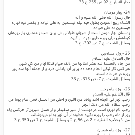
بحار الانوار ج 92 ص 255 ح 33.
24- بهار مومنان
قال رسول الله صلی الله علیه و آله
الشتاء ربیع المومن یطول فیه لیله فیستعین به علی قیامه و یقصر فیه نهاره
فیستعین به علی صیامه.
زمستان بهار مومن است از شبهای طولانی‌اش برای شب زنده‌داری واز روزهای
کوتاهش برای روزه داری بهره می‌گیرد.
وسائل الشیعه، ج 7 ص 302، ح 3.
25 -روزه مستحبی
قال الصادق علیه السلام
من جاء بالحسنة فله عشر امثالها من ذلک صیام ثلاثة ایام من کل شهر.
هر کس کار نیکی انجام دهد ده برابر آن پاداش دارد و از جمله آنها سه روز
روزه در هر ماه است.
وسائل الشیعه، ج 7، ص 313، ح 33
26- روزه ماه رجب
قال الکاظم علیه السلام
رجب نهر فی الجنه اشد بیاضا من اللبن و احلی من العسل فمن صام یوما من
رجب سقاه الله من ذلک النهر.
رجب نام نهری است در بهشت از شیر سفیدتر و از عسل شیرین‌تر هرکس یک
روز از ماه رجب را روزه بگیرد خداوند از آن نهر به او می‌نوشاند.
من لا یحضره الفقیه ج 2 ص 56 ح 2 و وسائل الشیعه ج 7 ص 350 ح 3
27- روزه ماه شعبان
امام صادق علیه السلام