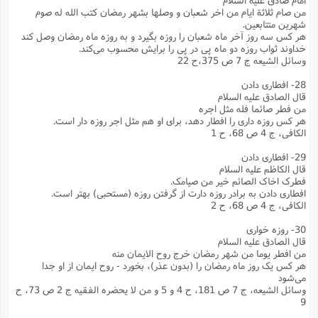
من صام ثلاثة ایام من اخر شعبان و وصلها بشهر رمضان کتب الله له صوم
شهرین متتابعین.
هر کس سه روز آخر ماه شعبان را روزه بگیرد و به روزه ماه رمضان وصل کند
خداوند ثواب روزه دو ماه پی در پی را برایش محسوب می‌کند.
وسائل الشیعه ج 7 ص 375،ح 22
28- افطاری دادن
قال الصادق علیه السلام
من فطر صائما فله مثل اجره
هر کس روزه داری را افطار دهد، برای او هم مثل اجر روزه دار است.
الکافی، ج 4 ص 68، ح 1
29- افطاری دادن
قال الکاظم علیه السلام
فطرک اخاک الصائم خیر من صیامک.
افطاری دادن به برادر روزه دارت از گرفتن روزه (مستحبی) بهتر است.
الکافی، ج 4 ص 68، ح 2
30- روزه خواری
قال الصادق علیه السلام
من افطر یوما من شهر رمضان خرج روح الایمان منه
هر کس یک روز ماه رمضان را (بدون عذر)، بخورد - روح ایمان از او جدا
می‌شود
وسائل الشیعه، ج 7 ص 181، ح 4 و 5 و من لا یحضره الفقیه ج 2 ص 73، ح
9