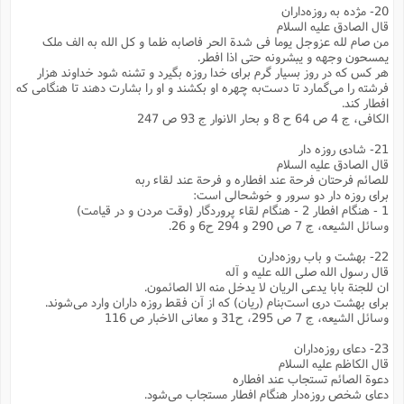
20- مژده به روزه‌داران
قال الصادق علیه السلام
من صام لله عزوجل یوما فی شدة الحر فاصابه ظما و کل الله به الف ملک
یمسحون وجهه و یبشرونه حتی اذا افطر.
هر کس که در روز بسیار گرم برای خدا روزه بگیرد و تشنه شود خداوند هزار
فرشته را می‌گمارد تا دست‌به چهره او بکشند و او را بشارت دهند تا هنگامی که
افطار کند.
الکافی، ج 4 ص 64 ح 8 و بحار الانوار ج 93 ص 247
21- شادی روزه دار
قال الصادق علیه السلام
للصائم فرحتان فرحة عند افطاره و فرحة عند لقاء ربه
برای روزه دار دو سرور و خوشحالی است:
1 - هنگام افطار 2 - هنگام لقاء پروردگار (وقت مردن و در قیامت)
وسائل الشیعه، ج 7 ص 290 و 294 ح‌6 و 26.
22- بهشت و باب روزه‌دارن
قال رسول الله صلی الله علیه و آله
ان للجنة بابا یدعی الریان لا یدخل منه الا الصائمون.
برای بهشت دری است‌بنام (ریان) که از آن فقط روزه داران وارد می‌شوند.
وسائل الشیعه، ج 7 ص 295، ح‌31 و معانی الاخبار ص 116
23- دعای روزه‌داران
قال الکاظم علیه السلام
دعوة الصائم تستجاب عند افطاره
دعای شخص روزه‌دار هنگام افطار مستجاب می‌شود.