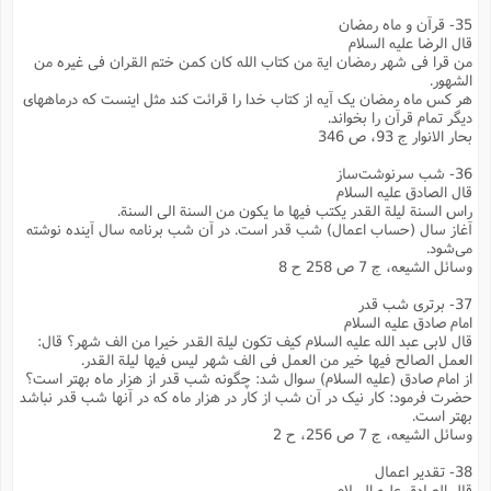
35- قرآن و ماه رمضان
قال الرضا علیه السلام
من قرا فی شهر رمضان ایة من کتاب الله کان کمن ختم القران فی غیره من
الشهور.
هر کس ماه رمضان یک آیه از کتاب خدا را قرائت کند مثل اینست که درماههای
دیگر تمام قرآن را بخواند.
بحار الانوار ج 93، ص 346
36- شب سرنوشت‌ساز
قال الصادق علیه السلام
راس السنة لیلة القدر یکتب فیها ما یکون من السنة الی السنة.
آغاز سال (حساب اعمال) شب قدر است. در آن شب برنامه سال آینده نوشته
می‌شود.
وسائل الشیعه، ج 7 ص 258 ح 8
37- برتری شب قدر
امام صادق علیه السلام
قال لابی عبد الله علیه السلام کیف تکون لیلة القدر خیرا من الف شهر؟ قال:
العمل الصالح فیها خیر من العمل فی الف شهر لیس فیها لیلة القدر.
از امام صادق (علیه السلام) سوال شد: چگونه شب قدر از هزار ماه بهتر است؟
حضرت فرمود: کار نیک در آن شب از کار در هزار ماه که در آنها شب قدر نباشد
بهتر است.
وسائل الشیعه، ج 7 ص 256، ح 2
38- تقدیر اعمال
قال الصادق علیه السلام