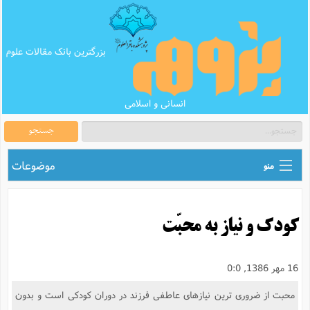
بزرگترین بانک مقالات علوم
انسانی و اسلامی
جستجو
موضوعات
منو
ق
اطلاع رسانی های علمی
ا
کودک و نیاز به محبّت
ق
بانک محتوای تبلیغ
ر
ه
ب
ق
بانک مقالات
ع
م
16 مهر 1386, 0:0
ت
ب
ق
م
پرسش و پاسخ
محبت از ضروری ترین نیازهای عاطفی فرزند در دوران کودکی است و بدون
م
ک
ق
م