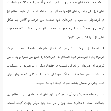
ت
شوند و در یک فضای صمیمی و عاطفی، ضمن آگاهی از مشکلات و خواسته
ا
ا
ف
ح
ت
ت
س
ن
های فرزندان رهنمودهای لازم را به آنها ارائه دهند. امام باقر علیه السلام نیز
ج
ذ
ق
ش
م
و
م
م
در فرصتهای مناسب با فرزندان خود صحبت می کردند و گاهی به شکل
س
م
ج
(
ا
و
گروهی و عمدتاً به شکل فردی به نصحیت آنها می پرداختند که به نمونه
ج
ش
ح
چ
م
ع
س
ف
خ
هایی از آنها اشاره می کنیم:
(
ا
ف
ن
ن
ت
م
1 ـ اسماعیل بن خالد نقل می کند که از امام باقر علیه السلام شنیدم که
ذ
م
ت
م
م
ک
فرمود: پدرم ابوجعفر علیه السلام ما (فرزندان) را جمع می نمود و به ما می
ا
ش
(
ه
ش
فرمود: ای فرزندان از تعرّض نسبت به حقوق دیگران بپرهیزید، بر مشکلات
پ
ع
ا
چ
و
و سختیها صبر پیشه کنید و اگر خویشان شما را به کاری که ضررش برای
ا
و
ع
ش
پ
(
ف
شما بیش از نفعش باشد دعوت کردند اجابت نکنید.»
ذ
ف
ن
م
ز
ن
ت
2 ـ از جمله سفارشهای آن حضرت به فرزندش امام صادق علیه السلام این
ا
(
م
ت
ح
م
جملات است: «خداوند سه چیز را در سه چیز دیگر پنهان کرده است،
ا
ع
(
ع
ش