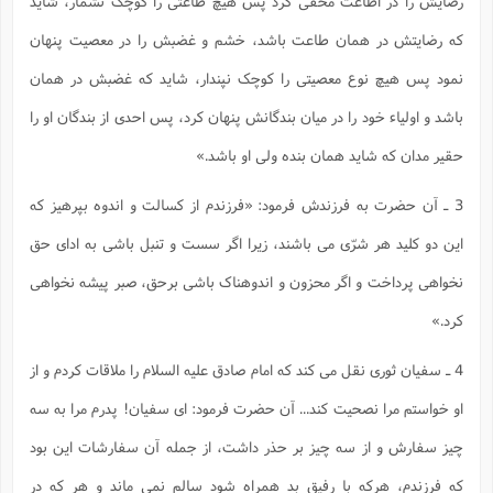
رضایش را در اطاعت مخفی کرد پس هیچ طاعتی را کوچک نشمار، شاید
ا
ش
و
که رضایتش در همان طاعت باشد، خشم و غضبش را در معصیت پنهان
ف
(
ذ
ن
نمود پس هیچ نوع معصیتی را کوچک نپندار، شاید که غضبش در همان
م
م
غ
م
م
باشد و اولیاء خود را در میان بندگانش پنهان کرد، پس احدی از بندگان او را
(
ش
حقیر مدان که شاید همان بنده ولی او باشد.»
ب
ه
(
و
3 ـ آن حضرت به فرزندش فرمود: «فرزندم از کسالت و اندوه بپرهیز که
ن
ا
این دو کلید هر شرّی می باشند، زیرا اگر سست و تنبل باشی به ادای حق
ف
ح
م
(
نخواهی پرداخت و اگر محزون و اندوهناک باشی برحق، صبر پیشه نخواهی
م
ن
کرد.»
ش
(
د
4 ـ سفیان ثوری نقل می کند که امام صادق علیه السلام را ملاقات کردم و از
س
ف
ف
م
او خواستم مرا نصحیت کند... آن حضرت فرمود: ای سفیان! پدرم مرا به سه
ش
م
چیز سفارش و از سه چیز بر حذر داشت، از جمله آن سفارشات این بود
که فرزندم، هرکه با رفیق بد همراه شود سالم نمی ماند و هر که در