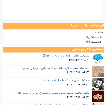
این موضوعات را نیز بررسی کنید:
خانواده
منتخب نشریات
اردیبهشت 94
جدیدترین ها در این موضوع
پیشرفت علمی (Scientific progress)
7 مهر 1403, 14:7
پیامدهای تصویب لایحه انجمن های ایالتی و ولایتی چه بود؟
17 آذر 1397, 4:27
چه گوارا؛ چهره ای که باید از نو شناخت
17 آذر 1397, 4:27
چگونه عاشورا مسیر اسلامِ شیعی و شیعیانِ ایرانی را تغییر داد؟
17 آذر 1397, 4:27
چگونگی متخلق شدن به اخلاق فاضله(کیمیای اخلاق)