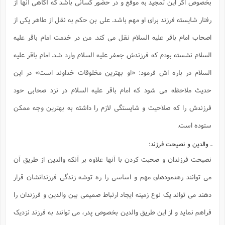
س
بخصوص اگر این تمجید به موقع و در حضور کسانی باشد که آگاهی آنها از
م
ع
ف
ق
م
(
ه
ع
ع
ش
ز
م
ر
ش
رفتار شایسته فرزند برای او مهم باشد. علی بن حکم به نقل از طاهر یکی از
پ
ا
ا
ا
ق
ح
ف
ت
گ
ع
ق
د
پ
ف
خ
(
اصحاب امام باقر علیه السلام نقل می کند. من در خدمت امام باقر علیه
ذ
ب
ت
ا
ش
م
ح
ع
ش
م
ع
س
2
م
ا
السلام نشسته بودم که فرزندش جعفر علیه السلام وارد شد. امام باقر علیه
ا
خ
ت
خ
آ
م
ف
ق
ح
پ
ص
پ
السلام در باره اش فرمود: «او بهترین مخلوقات خداوند است» در این
د
ن
و
(
آ
ه
ع
م
ش
ت
ت
د
حدیث ملاحظه می شود که امام باقر علیه السلام در نزد صحابی حود
پ
ج
ا
2
ا
ت
ی
گ
ش
ف
ا
(
فرزندش را که صلاحیت و شایستگی لازم را داشته به بهترین وجه ممکن
ذ
ب
ش
م
ح
م
ا
ا
م
ا
م
ستوده است.
ب
ا
ش
و
(
ف
م
ش
ـ والدین و نصیحت فرزند:
ف
ن
م
پ
ع
و
ا
ت
نصیحت فرزندان و صحبت کردن با آنها علاوه بر آنکه والدین از طریق آن
ف
ه
ع
ا
(
ف
ت
ت
ق
ن
می توانند رهنمودهای مهم و اساسی را ره توشه زندگی فرزندانشان قرار
ح
ذ
غ
ش
م
ب
پ
ت
م
(
دهند می تواند یک نوع زمینه ایجاد ارتباط صمیمی بین والدین و فرزندان را
د
م
ه
ا
ت
ف
ح
س
فراهم نماید و از این طریق والدین بخصوص پدر، می توانند به فرزند نزدیک
آ
و
ر
ش
ن
ع
ف
ع
م
د