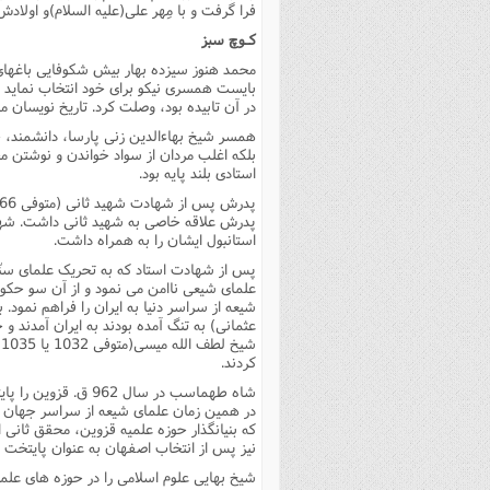
فرا گرفت و با مِهر على(علیه السلام)و اولاد
کـوچ سبز
محمد هنوز سیزده بهار بیش شکوفایى باغهاى 
بایست همسرى نیکو براى خود انتخاب نماید و ا
در آن تابیده بود، وصلت کرد. تاریخ نویسان مى
همسر شیخ بهاءالدین زنى پارسا، دانشمند، 
بلکه اغلب مردان از سواد خواندن و نوشتن مح
استادى بلند پایه بود.
پدرش پس از شهادت شهید ثانى (متوفى 966 ق) تصمیم گرفت مِهر از آب و خاک برکند و عازم مهدِ تازه شیعه، ایران شود.
پدرش علاقه خاصى به شهید ثانى داشت. شهید 
استانبول ایشان را به همراه داشت.
پس از شهادت استاد که به تحریک علماى سن
علماى شیعى ناامن مى نمود و از آن سو حک
شیعه از سراسر دنیا به ایران را فراهم نمود.
عثمانى) به تنگ آمده بودند به ایران آمدند و حو
ش
کردند.
شاه طهماسب در سال 2
در همین زمان علماى شیعه از سراسر جهان 
که بنیانگذار حوزه علمیه قزوین، محقق ثانى ا
نیز پس از انتخاب اصفهان به عنوان پایتخت از سوى شاه عباس
شیخ بهایى علوم اسلامى را در حوزه هاى علمی