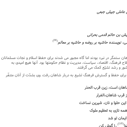
[9]
)
(
ان ستمگر در نبرد بودند اما گاه مجبور مى شدند براى حفظ اسلام و نجات مسلمانان
صلاح فرهنگ، اقتصاد، سیاست، مدیریت و نظام حکومتها بود. آنها هیچ امیدى به
کشور و رشد تشیّع کمک مى گرفتند.
 براى حفظ و گسترش فرهنگ تشیع به دربار شاهان رفت. وى بشدّت از آنان متنفّر
اهان است، زین قرب الحذر
از قرب شاهان،الفرار
 این حلوا و نان، شیرین نساخت
مه نازى به تعظیم ملوک
ایمان تو شد
[10]
)
(
ا
را گوش کن