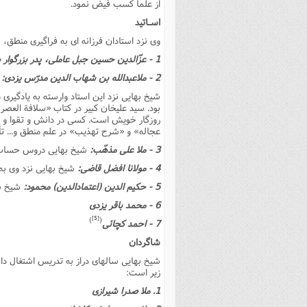
از علما کسب فیض نمود.
اسـاتید
وى نزد استادان فرزانه اى به فراگیرى منطق، 
1 - عزّالدین حسین جبل عاملى، پدر بزرگوار شیخ.
2 - ملاعبدالله بن شهاب الدین مدرّس یزدى:
شیخ بهایى نزد این استاد وارسته به یادگیر
بود. سید علیخان کبیر در کتاب «سلافة العصر
روزگار خویش است. کسى در دانش و تقوا و ف
عجاله» و «شرح تهذیب» در علم منطق و... ت
3 - ملا على مذهّب:
شیخ بهایى دروس حساب، ه
4 - مولانا افضل قاضى:
شیخ بهایى نزد وى به 
5 - حکیم الدین (اعتمادالدین) محمود:
شیخ به
6 - محمد باقر یزدى
[5]
)
(
7 - احمد کچائى
شاگردان
شیخ بهایى سالهاى دراز به تدریس اشتغال داشت
زیر است:
1. ملا صدرا شیرازى