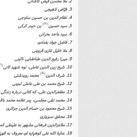
2. ملا محسن فیض کاشانى
3. فیّاض لاهیجى
4. نظام الدین بن حسین ساوجى
[6]
)
(
5. سید حسین
بن حیدر کرکى
6. سید ماجد بحرانى
7. فاضل جواد بغدادى
8. ملا خلیل غازى قزوینى
9. میرزا رفیع الدین طباطبایى نائینى
[7]
(
10. شیخ زین الدین عاملى، نوه شهید ثانى
[8]
)
(
11. شرف الدین
محمد رویدشتى
12. شیخ محمد بن على عاملى تبنینى
13. مظفرالدین على، که کتابى درباره زندگى شیخ بهایى نوشته است.
14. محمد تقى مجلسى، پدر علامه محمد باقر مجلسى
15
. شیخ محمود بن حسام الدین جزائرى
16. محقق سبزوارى
17. ملاعزالدین فرهانى مشهور به علینقى کمره اى، شاعر معروف
18. عنایة الله على کوهپایه اى معروف به قهپایى، نویسنده «مجمع الرجال»