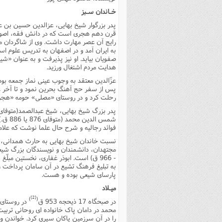
فصل 
خـاندان سـبز
علوم
قرن دهم هجرى است که در دانش فقه، اصول،
رایج آن عصر مهارت داشت. وى از شاگردان مم
خ
به ایران آمد و در اصفهان به تدریس علوم 
صفویان بیاید. او نیز پذیرفت و به عنوان «ش
هدایت مردم اشتغال ورزید.
عزّالدین معتقد به وجوب عینى نماز جمعه بو
رحلت کرد و در روستاى «مصلى» حومه «هجر»
شمس ا
فوائد رجالیه و شرح حال علما نوشت که علامه
نسبت خاندان شیخ بهایى به حارث همدانى، یا
- 966 ق) است. ابوذر غفارى، نخستین مبل
به تبلیغ فرهنگ تشیع در آن سامان پرداخت و ب
پارساى شیعى بوده و هست.
میـلاد
[2]
)
(
در صبحگاه 17 ذیحجه 953 ق
در روستاى 
محمد در دامان پاک خانواده اى روحانى تربیت
را در آن سرزمین پاکان سپرى کرد. خواندن و ن