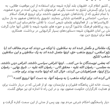
 اعلام کرد. فقیهان بلند آوازه شیعه براى استفاده از این موقعیت طلایى، به
فوى را براى گسترش تشیّع به خدمت بگیرند. فرصتهاى ناب پیش آمده در دوره صفویه،
با تمام تنفّرى که از پادشاهان خونریز صفوى داشتند براى ترویج فرهنگ اسلام
ى، سیاسى، اجتماعى و اقتصادى شایانى بنمایند. تشویق پادشاهان صفوى به باز سازى
کاروانسراها و... از فعالیتهاى علماى شیعى است. با تلاش جانفرساى این اندیشه
 رود پرتلاطم فرهنگ عاشورا گردید و حوزه هاى علمیه شیعه با تلاش آنها جان گرفت
ش بى امان فقیهان شیعه دستاوردهاى بسیار گرانبهایى در برداشت. همکارى
 براى ترویج دین بود.
یک مقاماتى و متّصل شده اند به سلاطین. با اینکه مى دیدند که مردم مخالف اند (با
شیّع اسلامى، ترویج مذهب حق، اینها متصل شده اند به یک سلاطینى و این سلاطین
 مذهب تشیّع.
 که بعضى نویسندگان ما مى کنند... . اینها اغراض سیاسى داشتند. اغراض دینى داشتند.
 مجلسى - رضوان الله علیه - محقق ثانى - رضوان الله علیه -... شیخ بهایى - رضوان
سراغ اینها، همراهیشان مى کردند، خیال کند که اینها مانده بودند براى جاه....
[11]
)
(
رده اند. براى اینکه مذهب را به وسیله آنها، به دست آنها ترویج کنند.»
 زیست. خانه اش پناهگاه فقیران و نیازمندان بود. او از قدرتى که در دربار داشت براى
هدایت کارگزاران حکومت صفوى بود. و در این راه تا اندازه اى نیز موفق گشت.
ن دیار پاسخگوى احکام شرعى مردم بود. وى پس از مدتى از این سمت کناره گرفت و