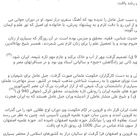
ش رشد یافت.
سیب جبل عامل را ندیده بود که آهنگ سفرى دراز نمود. او در دوران جوانى مى
ز این رو با دقت لازم و به پیشنهاد پدرش، با خانواده اى اصیل که نور علم و ایمان
 گویند:
حدیث شناس، فقیه، محقق و مدرس بوده است. در آن روزگار که بسیارى از زنان
روم بودند و یا تحصیل علم را براى زنان لازم نمى شمردند، همسر شیخ بهاءالدین
[3]
)
(
ثانى نیز زادگاهش «جبع» و سالیانى استاد وى بود. و در مسافرتهاى مصر و
ّى و به دست کارگزاران حکومت عثمانى صورت گرفت، جبل عامل براى شیعیان و
ومت نوپاى صفوى با به رسمیت شناختن مذهب شیعه در کشور، بستر مهاجرت علماى
 بسیارى از دانشمندان بزرگ شیعى که از آزار ابرقدرت بزرگ آن عصر (امپراتورى
[4]
)
(
زه هاى علمیه ایران را رونقى تازه بخشیدند. محقق کرکى (متوفى 940 ق.)
یخ لطف الله میسى(متوفى 1032 یا 1035 ق.) و شیخ على منشار عاملى از اندیشه وران جبل عامل هستند که به ایران هجرت
96 ق. قزوین را پایتخت ایران قرار داد و قزوین در ایّام حکومت وى دوران اوج طلایى خود را مى گذراند.
به قزوین آمدند و بدین سان حوزه علمیه قزوین تأسیس شد. چنین به نظر مى رسد
ست. بعلاوه که وى را بنیانگذار حوزه علمیه اصفهان نامیده اند. حوزه علمیه اصفهان
 در سال 1006 ق. رونق تازه اى یافت.
ه قزوین و اصفهان فرا گرفت. او سالیان دراز به کشورهاى اسلامى از محضر بسیارى