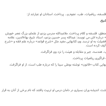
فلسفه، ریاضیات، طب، نجوم و... پرداخت. استادان او عبارتند از:
ى منطق، فلسفه و کلام پرداخت. ملاعبدالله مدرس یزدى از علماى بزرگ عصر خویش
» درباره اش مى نویسد: عبدالله پسر حسین یزدى، استاد شیخ بهاءالدین، علامه
ضیلت به او نرسد. وى کتابهایى مفید مثل «شرح قواعد» درباره علم فقه و «شرح
ألیف کرده است.
ندسه، جبر و مقابله و هیئت را نزد وى فراگرفت.
فراگیرى ریاضیات پرداخت.
ایى کتاب «قانون» نوشته بوعلى سینا را که درباره طب است، از او فراگرفت.
. اندیشه وران بسیارى در دامان درس او تربیت یافتند که نام برخى از آنان به قرار