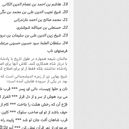
19. هاشم بن احمد بن عصام الدین اتکانى
20. شیخ نجیب الدین على بن محمد بن مکّى عاملى جیبلى جبعى
21. محمد صالح بن احمد مازندرانى
22. حسنعلى بن عبدالله شوشترى
23. شیخ زین الدین على بن سلیمان بن درویش بن حاتم قدمى بحرانى
24. سلطان العلما سید حسین حسینى مرعشى، نویسنده حاشیه بر روضه و حاشیه بر معالم
فرصتهاى ناب
عالمان شیعه همواره در طول تاریخ با پادشاه
با دربار شاه همکارى کنند. تلاش آنها براى ا
پادشاه نداشتند بلکه فقط از او براى اصلاح 
شیخ بهایى نیز از زمره اندیشمندانى است که
بود. در یکى از سروده هایش آمده است:
نان و حلوا چیست، دانى اى پسر *** قرب ش
مى برد هوش از سر و از دل قرار *** الفرار 
فرّخ آن که رخش همّت را بتاخت *** کام از
حیف باشد از تو اى صاحب سلوک *** کاین ه
قرب شاهان آفت جان تو شد *** پایبند راه 
جرعه اى از نهر قرآن نوش کن *** آیه لاتَرْکَنُو