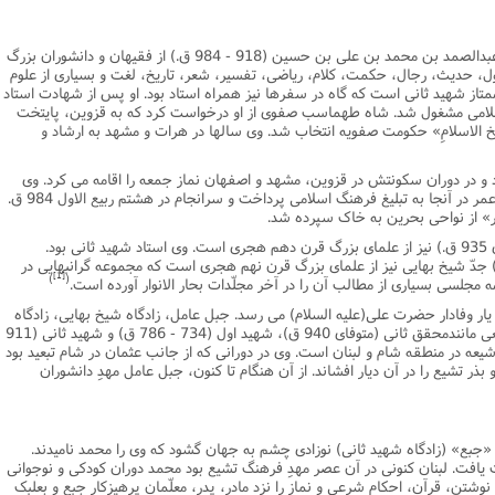
نامه سبک زندگی
پيش شماره 2 فصلنامه مطالعات معنوی
شماره اول فصل نامه تربیت تبلیغی
پدر بزرگوار شیخ بهایى، عزالدین حسین بن عبدالصمد بن محمد بن على بن حسین (918 - 984 ق.) از فقیهان و دانشوران بزرگ
 تربیتی
آئین دوست یابی
شماره دوم فصل نامه تربیت تبلیغی
شماره اول فصل نامه مطالعات معنوی
 حدیث، رجال، حکمت، کلام، ریاضى، تفسیر، شعر، تاریخ، لغت و بسیارى از علوم
تاز شهید ثانى است که گاه در سفرها نیز همراه استاد بود. او پس از شهادت استاد
انواده
شماره دوم فصل نامه مطالعات معنوی
شماره سوم و چهارم فصل نامه تربیت تبلیغی
اسلامى مشغول شد. شاه طهماسب صفوى از او درخواست کرد که به قزوین، پایتخت
شماره سوم فصل نامه مطالعات معنوی
شماره پنج و شش فصل نامه تربیت تبلیغی
یخ الاسلامِ» حکومت صفویه انتخاب شد. وى سالها در هرات و مشهد به ارشاد و
شماره چهارم و پنجم فصل نامه مطالعات معنوی
د و در دوران سکونتش در قزوین، مشهد و اصفهان نماز جمعه را اقامه مى کرد. وى
پس از سفر حج آهنگ بحرین نمود و تا آخر عمر در آنجا به تبلیغ فرهنگ اسلامى پرداخت و سرانجام در هشتم ربیع الاول 984 ق.
شماره ششم فصل نامه مطالعات معنوی
 از نواحى بحرین به خاک سپرده شد.
شماره هشتم و نهم فصل‌نامه مطالعات معنوی
پدر بزرگ شیخ بهایى، شیخ عبدالصمد(متوفاى 935 ق.) نیز از علماى بزرگ قرن دهم هجرى است. وى استاد شهید ثانى بود.
لدین محمد (متوفاى 876 یا 886 ق.) جدّ شیخ بهایى نیز از علماى بزرگ قرن نهم هجرى است که مجموعه گرانبهایى در
شماره دهم فصل‌نامه مطالعات معنوی
[1]
)
(
 مجلسى بسیارى از مطالب آن را در آخر مجلّدات بحار الانوار آورده است.
ر وفادار حضرت على(علیه السلام) مى رسد. جبل عامل، زادگاه شیخ بهایى، زادگاه
مجتهدان، دانشمندان و نویسندگان بزرگ شیعى مانندمحقق ثانى (متوفاى 940 ق)، شهید اول (734 - 786 ق) و شهید ثانى (911
ّغ شیعه در منطقه شام و لبنان است. وى در دورانى که از جانب عثمان در شام تبعید بود
ذر تشیع را در آن دیار افشاند. از آن هنگام تا کنون، جبل عامل مهدِ دانشوران
«جبع» (زادگاه شهید ثانى) نوزادى چشم به جهان گشود که وى را محمد نامیدند.
 یافت. لبنان کنونى در آن عصر مهدِ فرهنگ تشیع بود محمد دوران کودکى و نوجوانى
وشتن، قرآن، احکام شرعى و نماز را نزد مادر، پدر، معلّمان پرهیزکار جبع و بعلبک