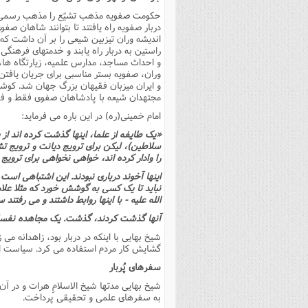
حکومت صفویه مذهب تشیّع را مذهب رسمى کشور
دربار صفویه راه یافتند تا بتوانند شاهان ص
اندیشه وران تیزبین شیعى را بر آن داشت که 
راستین به دربار راه یابند و خدمتهاى فرهنگ
و احداث مساجد، مدارس علمیه، زیارتگاه ها، 
وران، صفویه بستر مناسبى براى جریان یافتن
و ایران میزبان فقیهان بزرگ جهان شد. کوش
مجتهدان شیعه با پادشاهان صفوى فقط و فقط
امام خمینى(ره) در این باره مى فرماید:
«یک طایفه از علما، اینها گذشت کرده اند از 
سلاطین)، لیکن براى ترویج دیانت و ترویج ت
را وادار کرده اند، خواهى نخواهى براى ترویج
اینها آخوند دربارى نبودند. این اشتباهى است
نباید تا یک کسى به گوشش خورد که مثلا علامه
الله علیه - با اینها روابط داشتند و مى رفتند 
آنها گذشت کردند، گذشت. یک مجاهده نفسانى ک
شیخ بهایى با اینکه در دربار بود، زاهدانه مى
گشایش کار مردم استفاده مى کرد. سیاست او 
سفرهاى پُربار
شیخ بهایى مدتها شیخ الاسلامِ هرات و در آ
به سفرهاى علمى و تحقیقى پرداخت.