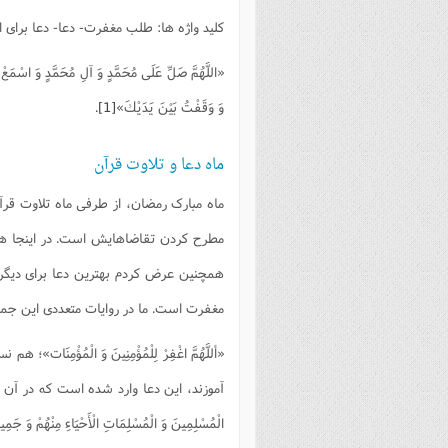
فصل 
کلید واژه ها: طلب مغفرت- دعا- دعا برا
علوم
«اللَّهُمَّ صَلِّ عَلَی مُحَمَّدٍ وَ آلِ مُحَمَّدٍ وَ اسْمَعْ نِ
خ
وَ وَقَفْتُ بَيْنَ يَدَيْكَ»
[1]
.
ماه دعا و تلاوت قرآن
ماه مبارک رمضان، از طرفی ماه تلاوت قرآ
مطرح کردن تقاضاهایش است. در اینجا هم د
همچنین عرض کردم بهترین دعا برای دیگر
مغفرت است. ما در روایات متعددی این جملا
«أللَّهُمَّ اغْفِرْ لِلْمُؤْمِنِينَ وَ الْمُؤْ
آموزند، این دعا وارد شده است که در آن روایت از ا
الْمُسْلِمِينَ وَ الْمُسْلِمَاتِ الْأَحْيَاءِ مِنْهُمْ وَ جَمِيع