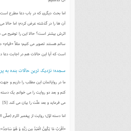
اما بحث دیگری که در باب دعا مطرح است،
آن ها را در گذشته عرض کردم؛ اما حالا می
سالم هستند تصویر می کنیم؛ مثلاً «قیام» د
است که آیا این حالات هم در اجابت دعا دخال
سجده؛ نزدیک ترین حالات بنده به پرو
ما در روایاتمان این مطلب را داریم و جهت آ
کنم و بعد دو روایت را می خوانم. یک دسته ا
می فرماید و بعد علّت را بیان می کند. [5]
اما دسته اوّل؛ روایت از پیغمبر اکرم (صلّی
«أقْرَبُ مَا یَکُونُ الْعَبْدُ مِن رَبِّهِ وَ