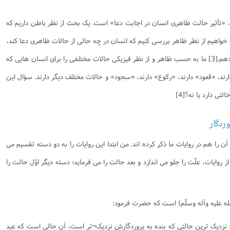
 «تأثیر حالت ظاهری انسان در اجابت دعا» است. یک بحث از نظر باطن داریم که
 خواهیم از نظر ظاهر بررسی کنیم که انسان در چه حالی از حالات ظاهری دعا کند،
اثرش بیشتر است؟ حالا این را توضیح می دهم.[3] ما به حسب ظاهر و از نظر فیزیکی حالات مختلفی را برای انسان هایی که
ارند، «قعود» دارند، «رکوع» دارند، «سجود» و حالات مختلف دیگر دارند. سؤال این
تی دارد یا نه؟[4]
ردگار
ن را هم در روایات ما ذکر کرده اند. من ابتدا این روایات را به دو دسته تقسیم می
ز روایات، علّت را جلو می اندازد و بعد حالت را می فرماید؛ دسته دیگر اوّل حالت را
 الله علیه وآله وسلّم) است که حضرت فرمود:
 هُوَ سَاجِدٌ»؛ نزدیک ترین حالتی که بنده به پروردگارش نزدیک¬تر است، آن حالی است که عبد