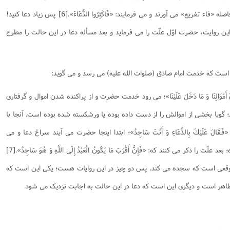
معبودش را سجده می کند. بعد حضرت بلافاصله «فاء تفریع» می آورند و می فرمایند: «فَاکْثِرُوا الدُّعَاءَ».[6] پس زیاد دعا کنید!
این روایت، حضرت اوّل علّت را می فرماید و بعد مسأله دعا در این حالت را مطرح
است که خدمت امام صادق (صلوات الله علیه) می رسد و می گوید:
مُ تَفَرُّقَ أَمْوَالِنَا وَ مَا دَخَلَ عَلَيْنَا»؛ می رود خدمت حضرت و از پراکنده شدن اموال و گرفتاری
د؛ گویا بخشی از اموالش را از دست داده بوده یا ورشکسته شده بوده است. آنجا با
َالَ عَلَيْكَ بِالدُّعَاءِ وَ أَنْتَ سَاجِدٌ»؛ ابتدا اینجا حضرت می آیند سراغ دعا و می
فرمایند بر تو باد که دعا کنی در حال سجده؛ بعد علّت را ذکر می کنند که: «فَإِنَّ أَقْرَبَ مَا يَكُونُ الْعَبْدُ إِلَى اللَّهِ وَ هُوَ سَاجِدٌ».[7]
موقعی است که سجده می کند. پس دو چیز در این روایات هست؛ یکی این است که
 ظاهر است و دیگری این است که دعا در این حالت به اجابت نزدیک می شود.