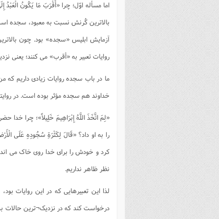
اما مسأله اوّل؛ چرا «أَقْرَبَ مَا يَكُونُ ال
بالاترین کُرنش نسبت به معبود، سجده است.
آزمایش ابلیس «سجده» بود. چون بالاتری
روایات تعبیر به «أقرب» می کنند؛ یعنی ن
ما در باب سجده روایات زیادی داریم که م
خداوند هم سجده مؤثر بوده است. در روای
«لِمَ اتَّخَذَ اللَّهُ إِبْرَاهِيمَ خَلِيلاً»
کرد و خودش را برای خدا روی خاک می اندا
نظر ظاهر نداریم.
لذا این تعبیرهایی که در این روایات بو
درخواست کند که در نزدیک¬ترین حالات به