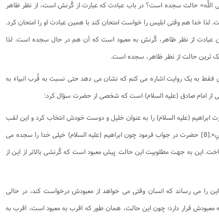
ْعَبْدُ إِلَى اللَّه» حالت سجده است؟ در باب عبادت که عبارت از کُرنش است، از نظر ظاهر
 لذا خدا هم وقتی ابلیس را خواست امتحان کند با همین عبادت او را امتحان کرد.
ن عبادت از نظر ظاهر، کُرنش به معبود است که آن هم در حال سجده است. لذا
زدیک ترین حالت از نظر ظاهر، سجده است.
ن فقط به یک روایت اشاره می کنم که نشان می دهد حتی نسبت به قُرب انبیاء به
تی از امام صادق (علیه السلام) است که شخصی از حضرت سؤال کرد:
؛ چرا خدا حضرت ابراهیم (علیه السلام) را به عنوان خلیل و دوست خودش انتخاب کرد و این لقب
را به او داد؟ «قَالَ لِكَثْرَةِ سُجُودِهِ عَلَى الْأَرْضِ».[8] حضرت در جواب فرمود چون ابراهیم (علیه السلام) خیلی خدا را سجده می
خت. این به جهت مطلوبیت این حالت پیش معبود است که کُرنشی بالاتر از این از
د، این را می رساند که انسان وقتی می خواهد از معبودش درخواست کند، در حالی
 معبودش قرار دارد؛ چون این حالت، همان طور که اقرب به معبود است، اقرب به