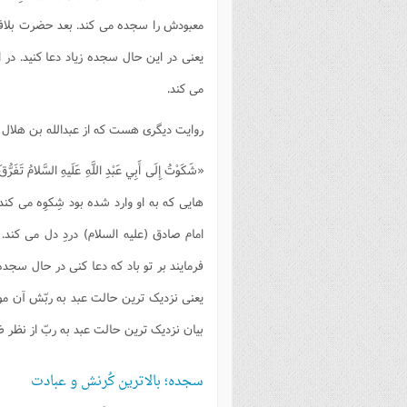
یعنی در این حال سجده زیاد دعا کنید. در 
می کند.
روایت دیگری هست که از عبدالله بن هلال 
«شَكَوْتُ إِلَى أَبِي عَبْدِ اللَّهِ عَلَيهِ السَّلا
هایی که به او وارد شده بود شِکوِه می کن
امام صادق (علیه السلام) دردِ دل می کند. «فَق
یعنی نزدیک ترین حالت عبد به ربّش آن 
بیان نزدیک ترین حالت عبد به ربّ از نظر
سجده؛ بالاترین کُرنش و عبادت