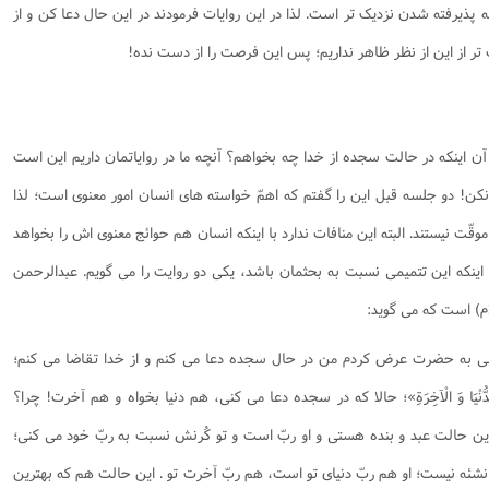
ذیرفته شدن نزدیک تر است. لذا در این روایات فرمودند در این حال دعا کن و از
ر از این از نظر ظاهر نداریم؛ پس این فرصت را از دست نده!
ن اینکه در حالت سجده از خدا چه بخواهم؟ آنچه ما در روایاتمان داریم این است
کن! دو جلسه قبل این را گفتم که اهمّ خواسته های انسان امور معنوی است؛ لذا
وقّت نیستند. البته این منافات ندارد با اینکه انسان هم حوائج معنوی اش را بخواهد
اینکه این تتمیمی نسبت به بحثمان باشد، یکی دو روایت را می گویم. عبدالرحمن
ام) است که می گوید:
نَا سَاجِدٌ»؛ یعنی به حضرت عرض کردم من در حال سجده دعا می کنم و از خدا تقاضا می کنم؛
ِلدُّنْيَا وَ الْآخِرَةِ»؛ حالا که در سجده دعا می کنی، هم دنیا بخواه و هم آخرت! چرا؟
دُّنْيَا وَ الْآخِرَة».[9] چون تو در این حالت عبد و بنده هستی و او ربّ است و تو کُرنش نسبت به ربّ خود می کنی؛
ک نشئه نیست؛ او هم ربّ دنیای تو است، هم ربّ آخرت تو . این حالت هم که بهترین