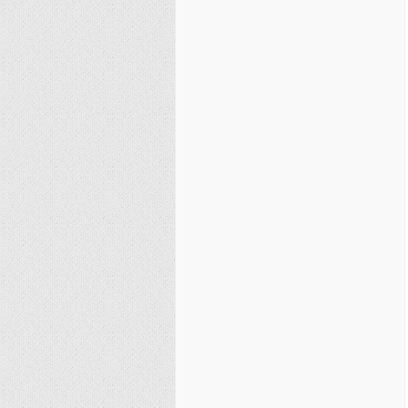
نصیریه (شیعی)
سایر فرق شیعی