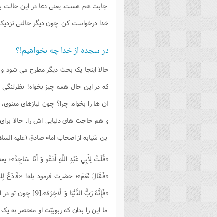
اجابت هم هست. یعنی دعا در این حالت به پ
خدا درخواست کن. چون دیگر حالتی نزدیک ت
در سجده از خدا چه بخواهیم!؟
حالا اینجا یک بحث دیگر مطرح می شود و آ
که در این حال همه چیز بخواه! نظرتنگی ن
آن ها را بخواه. چرا؟ چون نیازهای معنوی، م
و هم حاجت های دنیایی اش را. حالا برای 
ابن سَیابه از اصحاب امام صادق (علیه السل
«قُلْتُ لِأَبِي عَبْدِ اللَّهِ أَدْعُو وَ أَ
«فَقَالَ نَعَمْ»؛ حضرت فرمود بله! «فَادْعُ ل
«فَإِنَّهُ رَبُّ ال
اما این را بدان که ربوبیّت او منحصر به ی