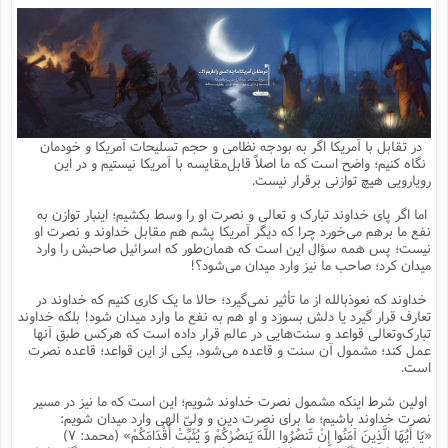
م
ق
ت
تقویم عبادی
ن
ق
م
ک
م
م
ن
ت
ق
ا
ت
ن
ق
چند رسانه ای
ت
ش
ع
و
ق
ا
م
س
ا
ا
چ
ق
ت
احادیث
ن
ق
ا
ا
و
ج
ا
پ
ر
ف
ش
ق
م
ب
ا
م
ا
ت
ا
ن
در تقابل با آمریکا اگر به بودجه نظامی و حجم تسلیحات آمریکا و خودمان
ق
و
فرهنگ علوم انسانی و اسلامی
ا
ن
ا
ع
ن
و
نگاه کنیم؛ واضح است که ما اصلاً قابل‌مقایسه با آمریکا نیستیم و در این
ف
ا
ا
م
س
ق
آ
ا
س
رویارویی هیچ توازنی برقرار نیست.
ت
ف
و
ش
پ
ق
ا
ا
ا
س
ت
ویترین
ع
ق
م
س
ب
و
ت
آ
ز
آ
اما اگر پای خداوند تبارک و تعالی و نصرت او را وسط بکشیم؛ اینبار توازن به
ح
و
ح
ت
ا
ا
ه
س
و
نفع ما برهم می‌خورد چرا که دیگر آمریکا پشم هم مقابل خداوند و نصرت او
د
ق
آ
ت
ا
ق
یادداشت‌ها
ن
م
و
و
و
ا
نیست؛ پس همه سؤال این است که همان‌طور که اسرائیل صاحبش را وارد
ق
ف
د
ش
ن
میدان کرد؛ صاحب ما نیز وارد میدان می‌شود؟!
ه
ف
ق
ر
ح
و
ا
ع
آ
ت
ص
تست
ه
ه
ش
ق
آ
ف
د
س
ا
خداوند که نعوذبالله از ما تأثیر نمی‌گیرد؛ حالا ما یک کاری کنیم که خداوند در
ع
م
ق
ق
خ
ر
ا
و
ش
ک
ج
ص
تعارف قرار گیرد یا دلش بسوزد و او هم به نفع ما وارد میدان شود! بلکه خداوند
م
ف
ق
آ
ه
ف
ش
ه
آ
ب
س
ق
ت
ق
ک
ن
تبارک‌وتعالی قواعد و سنت‌هایی در عالم قرار داده است که هرکس طبق آنها
ه
م
ع
ق
ا
ت
و
م
ص
عمل کند؛ مشمول آن سنت و قاعده می‌شود. یکی از این قواعد؛ قاعده نصرت
ا
ت
ذ
ت
آ
م
م
ا
م
ع
ت
ا
م
است.
ن
ف
ا
ز
ع
ا
س
و
ق
ت
م
ت
ن
م
س
و
ا
ح
م
ر
ن
ق
م
اولین شرط اینکه مشمول نصرت خداوند شویم؛ این است که ما نیز در مسیر
خ
ر
ت
م
ا
ا
ف
ن
پ
ا
ر
ز
ا
نصرت خداوند باشیم؛ ما برای نصرت دین و ولیّ الهی وارد میدان شویم:
و
م
آ
د
م
ق
ا
ه
ص
(
ا
س
«یَا أَیُهَا الَّذِینَ آمَنُوا إِنْ تَنصُرُوا اللَّهَ یَنصُرْکُمْ وَ یُثَبِّتْ أَقْدَامَکُمْ» (محمد: ۷)
ق
ر
ا
م
ت
س
ا
ا
د
ف
ن
م
ا
ا
خ