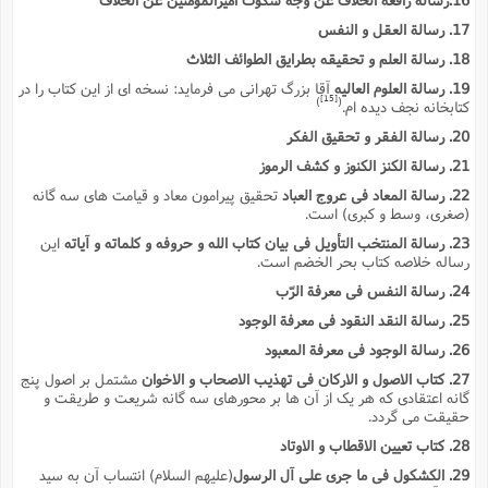
س
م
ع
ف
ق
م
(
ه
ع
ع
ش
ز
م
17. رسالة العقل و النفس
ر
ش
پ
ا
ا
ا
ق
ح
ف
ت
18. رسالة العلم و تحقیقه بطرایق الطوائف الثلاث
گ
ع
ق
د
پ
ف
خ
(
ذ
19. رسالة العلوم العالیه
آقا بزرگ تهرانى مى فرماید: نسخه اى از این کتاب را در
ب
ت
ا
ش
م
ح
ع
ش
[15]
)
(
کتابخانه نجف دیده ام.
م
ع
س
2
م
ا
ا
خ
ت
خ
آ
م
20. رسالة الفقر و تحقیق الفکر
ف
ق
ح
پ
ص
پ
د
ن
و
(
21. رسالة الکنز الکنوز و کشف الرموز
آ
ه
ع
م
ش
ت
ت
د
22. رسالة المعاد فى عروج العباد
تحقیق پیرامون معاد و قیامت هاى سه گانه
پ
ج
ا
2
ا
ت
(صغرى، وسط و کبرى) است.
ی
گ
ش
ف
ا
(
ذ
23. رسالة المنتخب التأویل فى بیان کتاب الله و حروفه و کلماته و آیاته
این
ب
ش
م
رساله خلاصه کتاب بحر الخضم است.
ح
م
ا
ا
م
ا
م
ب
ا
ش
و
(
24. رسالة النفس فى معرفة الرّب
ف
م
ش
ف
ن
25. رسالة النقد النقود فى معرفة الوجود
م
پ
ع
و
ا
ت
ف
26. رسالة الوجود فى معرفة المعبود
ه
ع
ا
(
ف
ت
ت
ق
ن
27. کتاب الاصول و الارکان فى تهذیب الاصحاب و الاخوان
مشتمل بر اصول پنج
ح
ذ
غ
گانه اعتقادى که هر یک از آن ها
بر محورهاى سه گانه شریعت و طریقت و
ش
م
ب
پ
حقیقت مى گردد.
ت
م
(
د
م
ه
ا
ت
28. کتاب تعیین الاقطاب و الاوتاد
ف
ح
س
آ
و
ر
ش
ن
ع
29. الکشکول فى ما جرى على آل الرسول
(علیهم السلام)
انتساب آن به سید
ف
ع
م
د