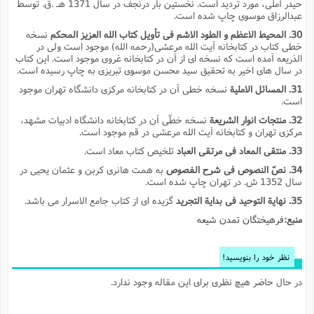
ت
حیدر آملى، مورد تردید است. نخستین بار درنجف در سال 1371 هـ .ق. توسط
ا
ا
ف
عبدالرزاق موسوى چاپ شده است.
ح
ت
ت
س
ن
ج
30. المحیط الاعظم و الطود الاشم فى تأویل کتاب الله العزیز المحکم
نسخه
ذ
ق
ش
م
خطى کتاب در کتابخانه آیت الله مرعشى(رحمه الله) موجود است ولى در
و
م
م
س
م
الذریعه آمده است که نسخه اى از آن در کتابخانه غروى موجود است. این کتاب
ج
(
ا
در سال هاى اخیر به تحقیق سید محسن موسوى تبریزى به چاپ رسیده است.
و
ج
ش
ح
چ
31. المسائل الاملیة
نسخه خطى آن در کتابخانه مرکزى دانشگاه تهران موجود
م
ع
س
است.
ف
خ
(
ا
ف
ن
32. منتجات انوار الشریعة
نسخه خطّى آن در کتابخانه دانشگاه ادبیات مشهد،
ن
ت
م
مرکزى تهران و کتابخانه آیت الله مرعشى در قم موجود است.
ذ
م
ت
33. منتقى المعاد فى مرتقى العباد
تلخیص کتاب معاد است.
م
م
ک
ا
34. نصّ النصوص فى شرح الفصوص
به همت هانرى کربن و عثمان یحیى در
ش
(
سال 1352 ش. در تهران چاپ شده است.
ه
ش
پ
ع
ا
چ
35. نهایة التوحید فى بدایة التجرید
گزیده اى از کتاب جامع الاسرار مى باشد.
و
ا
و
ع
ش
منبع:
فرهیختگان تمدن شیعه
پ
(
ف
ذ
ف
ن
م
ز
ن
نظر خود را بنویسید!
ت
ا
(
م
ت
در حال حاضر هیچ نظری برای این مقاله وجود ندارد.
ح
م
ا
ع
(
ع
ش