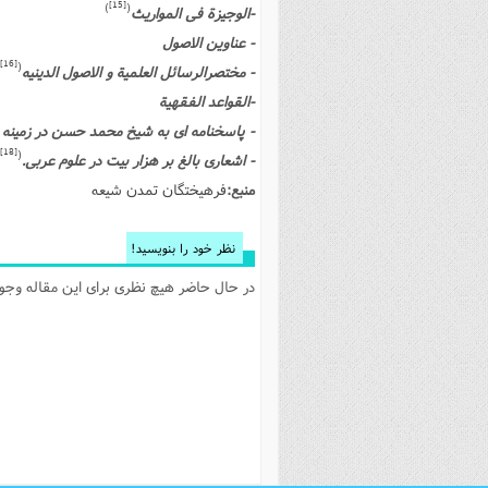
[15]
)
(
-الوجیزة فى المواریث
فصل 
- عناوین الاصول
علوم
[16]
(
- مختصرالرسائل العلمیة و الاصول الدینیه
خ
-القواعد الفقهیة
- پاسخنامه اى به شیخ محمد حسن در زمینه 
[18]
(
- اشعارى بالغ بر هزار بیت در علوم عربى.
منبع:
فرهیختگان تمدن شیعه
نظر خود را بنویسید!
در حال حاضر هیچ نظری برای این مقاله وجود 