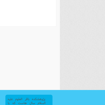
فصل 
علوم
خ
پژوهشکده باقر العلوم علیه
السلام سال هاست که با