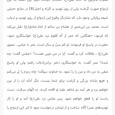
ازدواج صورت گرفت؛ ولی از روی تهدید و اکراه و اجبار.
[9]
در منابع حدیثی
شیعه روایاتی وجود دارد که نشان‌گر وقوع این ازدواج از روی تهدید و ارعاب
است. محمد بن ابی‌عمیر از هشام بن سالم از امام صادق(ع) نقل می‌کند
که فرمود: «هنگامی که عمر از اُم کلثوم نزد علی(ع) خواستگاری نمود،
حضرت در پاسخ او فرمودند: او کم سنّ و سال است. عمر با عباس ـ عموی
علی(ع) ـ ملاقات کرد و گفت: آیا در من عیبی هست؟ »عباس گفت: چه
شده؟ عمر گفت: به خواستگاری دختر برادرزاده‌ات رفتم؛ ولی او پاسخ
منفی به من داد و من را ردّ نمود. به خداوند سوگند! چاه زمزم را پُر می‌کنم
و هیچ نشانه بزرگی و کرامت برای شما نیست، مگر آنکه آن را از بین
خواهم برد و هر آینه دو شاهد علیه او اقامه کرده، به اتّهام سرقت، دست
راست او را قطع خواهم نمود. پس عباس نزد علی(ع) آمد و او را [از
تهدیدهای عمر] آگاه ساخت و از ایشان درخواست نمود تا امر این ازدواج را