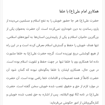
س
م
ع
ف
ق
م
(
ه
ع
ع
ش
ز
م
ر
ش
پ
ا
ا
ا
همکاری امام علی(ع) با خلفا
ق
ح
ف
ت
گ
ع
ق
د
پ
ف
خ
(
ذ
ب
ت
ا
ش
م
حضرت علی(ع) هر جا حضور خویش را به نفع اسلام و مسلمین می‌دیده از
ح
ع
ش
م
ع
س
2
م
ا
ا
خ
ت
خ
یاری رساندن به دین خودداری نمی‌کرده است. آن حضرت به‌عنوان یکی از
آ
م
ف
ق
ح
پ
ص
پ
د
ن
و
(
بزرگترین حامیان اسلام و یکی از پایبند‌ترین انسان‌ها به آموزه‌های اسلامی،
آ
ه
ع
م
ش
ت
ت
د
پ
ج
ا
2
ا
ت
تنها هدف خویش را حفظ و گسترش اسلام معرفی کرده است و در این راه
ی
گ
ش
ف
ا
(
ذ
ب
ش
م
از هیچ کوششی دریغ نورزیده است. گرچه حضرت علی(ع) به خلفا مشورت
ح
م
ا
ا
م
ا
م
ب
ا
داده اما همکاری وی با خلفا تنها در جهت حفظ و تقویت اسلام بوده است.
ش
و
(
ف
م
ش
ف
ن
در عین حال، همکاری ایشان با خلفا به‌گونه‌ای نبوده که گمان شود آن
م
پ
ع
و
ا
ت
ف
ه
ع
ا
(
ف
ت
حضرت کاملاً از همه تصمیمات و اقدامات خفا راضی بوده است. آن حضرت
ت
ق
ن
ح
ذ
غ
در موارد لازم از حق و حقوق غصب شده خویش سخن گفته است. حضرت
ش
م
ب
پ
ت
م
(
د
م
علی(ع) در نامه 62 نهج البلاغه، پس از اشاره به حق غصب شده خویش و
ه
ا
ت
ف
ح
س
آ
و
ر
ش
ن
ع
کناره‌گیری‌اش از امور حکومتی می‌فرماید:
ف
ع
م
د