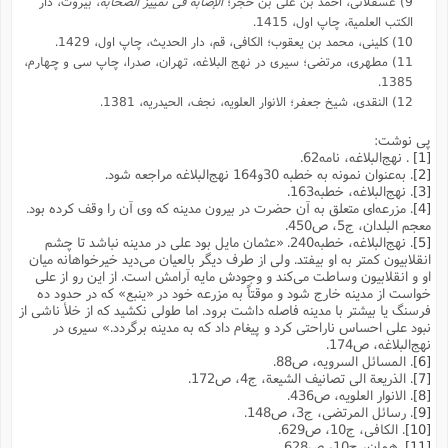
9) عسقلانی، أحمد بن علی بن حجر؛
الإصابة فی تمییز الصحابة
، بیروت، دار
الکتب العلمیة، چاپ اول، 1415.
10) کلینی، محمد بن یعقوب؛ الکافی، قم، دار الحدیث، چاپ اول، 1429.
11) مطهری، مرتضی؛ سیری در نهج البلاغه، تهران، صدرا، چاپ سی و چهارم،
1385.
12) النقدی، شیخ جعفر؛ الانوار العلویه، نجف، الحیدریه، 1381.
پی نوشت:
[1]
. نهج‌البلاغه، نامه62.
[2]
. به‌عنوان نمونه به خطبه 30و164 نهج‌البلاغه مراجعه شود.
[3]
. نهج‌البلاغه، خطبه163.
[4]
. مزرعه‌ای متعلق به آن حضرت در بیرون مدینه که وی آن را وقف کرده بود.
معجم البلدان، ج5، ص450.
[5]
. نهج‌البلاغه، خطبه240. «عثمان مایل بود على در مدینه نباشد تا چشم
انقلابیون کمتر به او بیفتد. ولى از طرف دیگر بالعیان مى‌دید خیرخواهانه میان
او و انقلابیون وساطت مى‌کند و وجودش مایه آرامش است. از این رو از على
خواست از مدینه خارج شود و موقتاً به مزرعه خود در «ینبع» که در حدود ده
فرسنگ یا بیشتر با مدینه فاصله داشت برود. اما طولى نکشید که از خلأ ناشى از
نبود على احساس ناراحتى کرد و پیغام داد که به مدینه برگردد.» سیری در
نهج‌البلاغه، ص174.
[6]
. المسائل السرویه، ص88.
[7]
. الذریعة الی تصانیف الشیعة، ج4، ص172.
[8]
. الانوار العلویه، ص436.
[9]
. ‌رسائل المرتضی، ج3، ‌ص148.
[10]
. الکافی، ج10، ص629.
[11]
. همان، ج10، ص628.