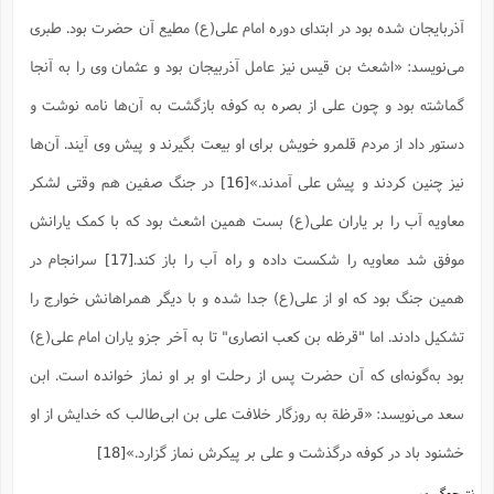
آذربایجان شده بود در ابتدای دوره امام علی(ع) مطیع آن حضرت بود. طبری
می‌‌نویسد: «اشعث بن قیس نیز عامل آذربیجان بود و عثمان وى را به آنجا
گماشته بود و چون على از بصره به کوفه بازگشت به آن‌ها نامه نوشت و
دستور داد از مردم قلمرو خویش براى او بیعت بگیرند و پیش وى آیند. آن‌ها
نیز چنین کردند و پیش على آمدند.»
[16]
در جنگ صفین هم وقتی لشکر
معاویه آب را بر یاران علی(ع)‌ بست همین اشعث بود که با کمک یارانش
موفق شد معاویه را شکست داده و راه آب را باز کند.
[17]
سرانجام در
همین جنگ بود که او از علی(ع) جدا شده و با دیگر همراهانش خوارج را
تشکیل دادند. اما "قرظه بن کعب انصاری" تا به آخر جزو یاران امام علی(ع)
بود به‌گونه‌ای که آن حضرت پس از رحلت او بر او نماز خوانده است. ابن
سعد می‌نویسد: «قرظة به روزگار خلافت على بن ابى‌طالب که خدایش از او
خشنود باد در کوفه درگذشت و على بر پیکرش نماز گزارد.»
[18]
نتیجه‌گیری