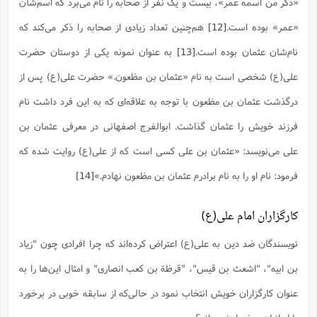
«ذکر من اسمه عمر»، بیست و یک نفر از صحابه را نام مى‌برد که اسم‌شان
«عمر» بوده است.
[12]
هم‌چنین تعداد زیادی از صحابه را ذکر مى‌کند که
نام‌شان عثمان بوده است.
[13]
به عنوان نمونه یکی از دوستان حضرت
علی(ع) شخصی است به نام «عثمان بن مظعون.» حضرت علی(ع) پس از
درگذشت عثمان بن مظعون با توجه به علاقه‌ای که به این فرد داشت نام
فرزند خویش را عثمان گذاشت. ابوالفرج اصفهانی در معرفی عثمان بن
علی می‌نویسد: «عثمان بن علی کسی است که از علی(ع) روایت شده که
فرمود: نام او را به نام برادرم عثمان بن مظعون نهادم.»
[14]
کارگزاران امام علی(ع)
نویسندگان ضد دین به علی(ع) اعتراض کرده‌اند که چرا افرادی چون "زیاد
بن ابیه"، "اشعث بن قیس"، "قرظة ‌بن کعب انصاری" و امثال این‌ها را به
عنوان کارگزاران خویش انتخاب نمود در حالی‌که از سابقه خوبی در برخورد