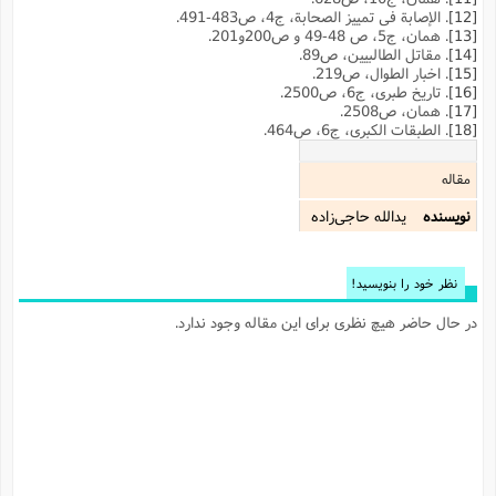
[12]
. الإصابة فی تمییز الصحابة، ج4، ص483-491.
[13]
. همان، ج5، ص 48-49 و ص200و201.
[14]
. مقاتل الطالبیین، ص89.
[15]
. اخبار الطوال، ص219.
[16]
. تاریخ طبرى، ج‌6، ص2500.
[17]
. همان، ص2508.
[18]
. الطبقات الکبری، ج6، ص464.
مقاله
نویسنده
یدالله حاجی‌زاده
نظر خود را بنویسید!
در حال حاضر هیچ نظری برای این مقاله وجود ندارد.