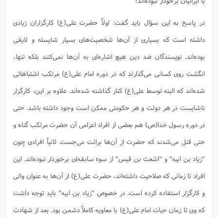
با ایرانیان برخودار نبوده‌اند؟
در پاسخ به این سؤال باید گفت: اولاً حضرت علی(ع) کارگزاران زیادی
داشته است که بسیاری از آن‌ها شخصیت‌های بسیار شایسته و لایقی
بوده‌اند. نویسندگان ضد دین هیچ اشاره‌ای به آن‌ها نمی‌کنند بلکه تنها،
انگشت روی کسانی می‌گذارند که در دوره امام علی(ع) مرتکب اشتباهاتی
شده‌اند که البته توسط علی(ع) کنار گذاشته شده‌اند. علاوه بر این، کارگزار
ناشایست در هر دولت و هر حکومتی ممکن است وجود داشته باشد. حتی
در دوره رسول خدا(ص) هم بعضی از افراد اعزامی آن حضرت مرتکب گناه و
حتی قتل می‌شدند که حضرت از آن‌ها برائت می‌جست. ثانیاً افرادی چون
"زیاد بن ابیه" و "اشعث بن قیس" از سوء سابقه‌ای برخوردار نبوده‌اند. این
افراد تا زمانی که صلاحیت داشته‌اند، حضرت علی(ع) از آن‌ها به عنوان والی
و کارگزار استفاده کرده است. در خصوص "زیاد بن ابیه" باید توجه داشت
که وی تا زمان حیات امام علی(ع) با معاویه کاملاً دشمن بود. بعد از شهادت