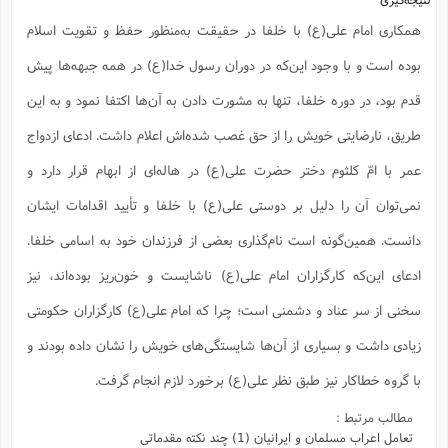
همکاری امام علی(ع) با خلفا در حقیقت به‌منظور حفظ و تقویت اسلام
بوده است و با وجود این‌که در دوران رسول خدا(ع) در همه جبهه‌ها پیش
قدم بود، در دوره خلفا، تنها به مشورت دادن به آن‌ها اکتفا نمود و به این
طریق، نارضایتی خویش را از حق غصب شده‌اش اعلام داشت. ادعای ازدواج
عمر با امّ کلثوم دختر حضرت علی(ع) در هاله‌ای از ابهام قرار دارد و
نمی‌توان آن را دلیل بر دوستی علی(ع) با خلفا و تأیید اقدامات ایشان
دانست. همین‌گونه است نام‌گذاری بعضی از فرزندان خود به اسامی خلفا.
ادعای این‌که کارگزاران امام علی(ع) ناشایست و خون‌ریز بوده‌اند، نیز
سخنی از سر عناد و دشمنی است؛ چرا که امام علی(ع) کارگزاران حکومتی
زیادی داشت و بسیاری از آن‌ها شایستگی‌های خویش را نشان داده بودند و
با گروه خطاکار نیز طبق نظر علی(ع) برخورد لازم انجام گرفت.
مطالب مرتبط :
تعامل اعراب مسلمان و ایرانیان (1) چند نکته مقدماتی