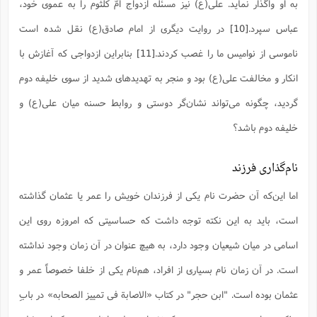
به او واگذار نماید. علی(ع) نیز مسئله ازدواج امّ کلثوم را به عموی خود،
عباس سپرد.
[10]
در روایت دیگری از امام صادق(ع) نقل شده است
ناموسی از نوامیس ما را غصب کردند.
[11]
بنابراین ازدواجی که آغازش با
انکار و مخالفت علی(ع) بود و منجر به تهدیدهای شدید از سوی خلیفه دوم
گردید، چگونه می‌تواند نشان‌گر دوستی و روابط حسنه میان علی(ع) و
خلیفه دوم باشد؟
نام‌گذاری فرزند
اما این‌که آن حضرت نام یکی از فرزندان خویش را عمر یا عثمان گذاشته
است، باید به این نکته توجه داشت که حساسیتی که امروزه روی این
اسامی در میان شیعیان وجود دارد، به هیچ عنوان در آن زمان وجود نداشته
است. در آن زمان نام بسیاری از افراد، هم‌نام یکی از خلفا خصوصاً عمر و
عثمان بوده است. "ابن حجر" در کتاب «الاصابة فی تمییز الصحابه» در بابِ