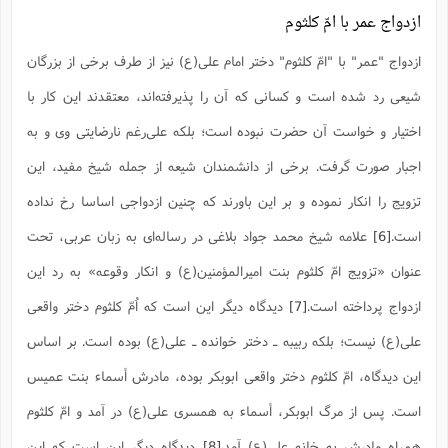
ازدواج عمر با امّ کلثوم
ازدواج "عمر" با "امّ کلثوم" دختر امام علی(ع) نیز از طرف برخی از بزرگان
شیعی رد شده است و کسانی که آن را پذیرفته‌اند، معتقدند این کار با
اختیار و خواست آن حضرت نبوده است؛ بلکه علی‌رغم نارضایتی وی و به
اجبار صورت گرفت. برخی از دانشمندان شیعه از جمله شیخ مفید، این
تزویج را انکار نموده و بر این باورند که چنین ازدواجی اساسا رخ نداده
است.
[6]
علامه شیخ محمد جواد بلاغی در رساله‌ای به زبان عربی، تحت
عنوان «تزویج امّ‌ کلثوم بنت امیرالمؤمنین(ع) و انکار وقوعه» به رد این
ازدواج پرداخته است.
[7]
دیدگاه دیگر این است که اُمّ کلثوم دختر واقعی
علی(ع) نیست؛ بلکه ربیبه ـ دختر خوانده ـ علی(ع) بوده است. بر اساس
این دیدگاه، امّ کلثوم دختر واقعی ابوبکر بوده، مادرش أسماء بنت عمیس
است. پس از مرگ ابوبکر، أسماء به همسری علی(ع) در آمد و امّ کلثوم
همراه مادرش به خانه علی(ع) آمد.
[8]
دیدگاه دیگر این است که این