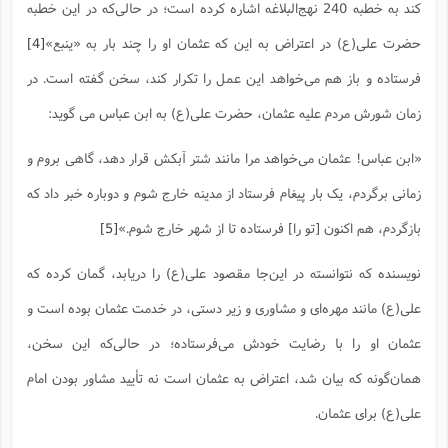
کند به خطبه 240 نهج‌البلاغه اشاره کرده است؛ در حالی‌که در این خطبه
حضرت علی(ع) در اعتراض به این که عثمان او را چند بار به «ینبع»
[4]
فرستاده و باز هم می‌خواهد این عمل را تکرار کند، سخن گفته است. در
زمان شورش مردم علیه عثمان، حضرت علی(ع) به ابن عباس می گوید:
«ابن عباس! عثمان می‌خواهد مرا مانند شتر آبکش قرار دهد، گاهی بروم و
زمانی برگردم، یک بار پیغام فرستاد از مدینه خارج شوم و دوباره خبر داد که
بازگردم، هم اکنون [تو را] فرستاده تا از شهر خارج شوم.»
[5]
نویسنده که نتوانسته در این‌جا مقصود علی(ع) را دریابد، گمان کرده که
علی(ع) مانند مهره‌ای و مشاوری و زیر دستی، در خدمت عثمان بوده است و
عثمان او را با رضایت خودش می‌فرستاده؛ در حالی‌که این سخن،
همان‌گونه که بیان شد، اعتراض به عثمان است نه تأیید مشاور بودن امام
علی(ع) برای عثمان.