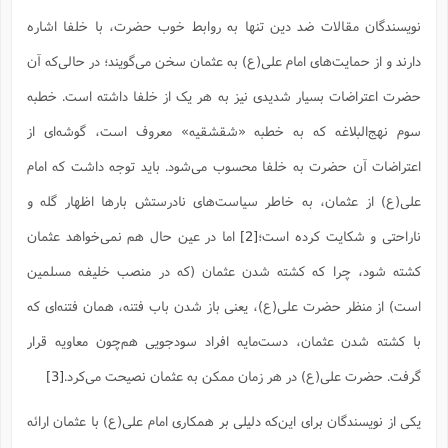
ا
ش
نویسندگان مقالات ضد دین تنها به روابط خوب حضرت، با خلفا اشاره
و
ف
(
ذ
ن
دارند و از حمایت‌های امام علی(ع) به عثمان سخن می‌گویند؛ در حالی‌که آن
م
م
غ
حضرت اعتراضات بسیار شدیدی نیز به هر یک از خلفا داشته است. خطبه
م
م
(
سوم نهج‌البلاغه که به خطبه «شقشقیه» معروف است، گوشه‌ای از
ش
ب
ه
اعتراضات آن حضرت به خلفا محسوب می‌شود. باید توجه داشت که امام
(
و
علی(ع) از عثمان، به خاطر سیاست‌های نادرستش بارها اظهار گله و
ن
ا
ف
ح
ناراحتی و شکایت کرده است؛
[2]
اما در عین حال هم نمی‌خواهد عثمان
م
(
م
کشته شود، چرا که کشته شدن عثمان (که در منصب خلیفه مسلمین
ن
ش
(
است) از منظر حضرت علی(ع)، یعنی باز شدن باب فتنه، همان فتنه‌ای که
د
س
با کشته شدن عثمان، دست‌مایه افراد سودجویی هم‌چون معاویه قرار
ف
ف
م
گرفت. حضرت علی(ع) در هر زمان ممکن به عثمان نصیحت می‌کرد.
[3]
ش
م
یکی از نویسندگان برای این‌که دلیلی بر همکاری امام علی(ع) با عثمان ارائه