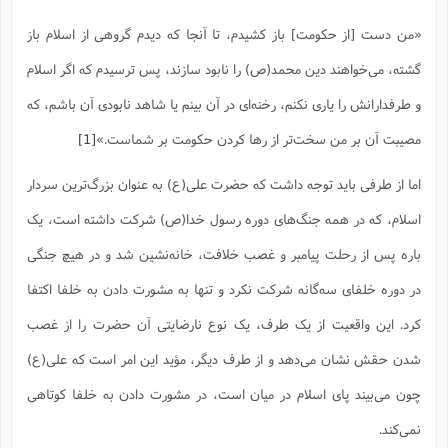
ت
ا
ا
ف
ح
ت
«من دست [از حکومت] باز کشیدم، تا آنجا که دیدم گروهى از اسلام باز
ت
س
ن
ج
ذ
ق
ش
م
و
گشته، مى‌خواهند دین محمد(ص) را نابود سازند، پس ترسیدم که اگر اسلام
م
م
س
م
ج
(
ا
و
و طرفدارانش را یارى نکنم، رخنه‌اى در آن بینم یا شاهد نابودى آن باشم، که
ج
ش
ح
چ
م
مصیبت آن بر من سخت‌تر از رها کردن حکومت بر شماست.»
[1]
ع
س
ف
خ
(
ا
ف
ن
ن
اما از طرفی باید توجه داشت که حضرت علی(ع) به عنوان بزرگ‌ترین سردار
ت
م
ذ
م
ت
م
اسلام، که در همه جنگ‌های دوره رسول خدا(ص) شرکت داشته است، یک
م
ک
ا
ش
(
باره پس از رحلت پیامبر و غصب خلافت، خانه‌نشین شد و در هیچ جنگی
ه
ش
پ
ع
ا
چ
و
در دوره خلفای سه‌گانه شرکت نکرد و تنها به مشورت دادن به خلفا اکتفا
ا
و
ع
ش
کرد. این واقعیت از یک طرف، یک نوع نارضایتی آن حضرت را از غصب
پ
(
ف
ذ
ف
ن
شدن حقش نشان می‌دهد و از طرف دیگر، مؤید این امر است که علی(ع)
م
ز
ن
ت
ا
(
م
ت
چون می‌بیند پای اسلام در میان است، در مشورت دادن به خلفا کوتاهی
ح
م
ا
ع
نمی‌کند.
(
ع
ش