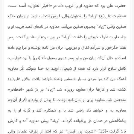
حضرت علی بود که معاویه او را فریب داد. در «اخبار الطوال» آمده است:
«حضرت علی(ع) "زیاد" را به‌عنوان والی فارس انتخاب کرد. در زمان جنگ
صفین وقتی "زیاد" به‌سوی صفین می‌آمد، معاویه در نامه‌ای قصد فریب او و
جلب او به طرف خویش را داشت. "زیاد" در بین مردم ایستاد و گفت: پسر
هند جگرخوار و سرآمد نفاق و دورویى، براى من نامه نوشته و مرا بیم داده
است و حال آن‌که میان من و او پسر عموى رسول خدا(ص) با نود هزار مرد
کامل سلاح قرار دارد که همه از شیعیان اویند. به خدا سوگند اگر معاویه
آهنگ من کند مرا مردى بسیار شمشیر زننده خواهد یافت. وقتی على‌(ع)
کشته شد و کارها براى معاویه روبراه شد "زیاد" در دژ شهر «اصطخر»
متحصن شد. معاویه براى او امان‌نامه نوشت تا پیش او بیاید و اگر از آن‌چه
معاویه به او خواهد داد راضى شد با او همکارى کند و گرنه او را به
پناه‌گاهش در همان دژ برخواهد گرداند. "زیاد" پیش معاویه آمد و کارش
بالا گرفت.»‌‌
[15]
"اشعث بن قیس" نیز که ابتدا از طرف عثمان والی