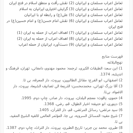
تعامل اعراب مسلمان و ایرانیان (2) نقش رأفت و منطق اسلام در فتح ایران
تعامل اعراب مسلمان و ایرانیان (3) گرایش اختیاری ایرانیان به اسلام
تعامل اعراب مسلمان و ایرانیان (5) علی(ع) و رابطه‌ او با ایرانیان
تعامل اعراب مسلمان و ایرانیان (6) نقش امام حسن(ع) و امام حسین(ع) در
فتح ایران
تعامل اعراب مسلمان و ایرانیان (7) اهداف اعراب از حمله به ایران (1)
تعامل اعراب مسلمان و ایرانیان (8) اهداف اعراب از حمله به ایران (2)
تعامل اعراب مسلمان و ایرانیان (9) دست‌آورد ایرانیان از حمله اعراب
فهرست منابع
نهج‌البلاغه
1) ابن سعد؛ الطبقات الکبری، ترجمه: محمود مهدوی دامغانی، تهران، فرهنگ و
اندیشه، 1374.
2) اصفهانی، ابو الفرج؛ مقاتل الطالبیین، بیروت، دار المعرفه، بی تا.
3) آقا‌ بزرگ تهرانی، محمدمحسن؛ الذریعة الی تصانیف الشیعة، بیروت، دار
الاضواء، بی‌تا.
4) حموی، یاقوت؛ معجم البلدان، بیروت، دار صادر، چاپ دوم، 1995.
5) دینوری، ابو حنیفه؛ اخبار الطوال، قم، رضی، 1368.
6) سید مرتضی؛ ‌رسائل المرتضی، قم، دار القرآن، 1405.
7) شیخ مفید؛ المسائل السرویه، بی جا، المؤتمر العالمی لالفیه الشیخ المفید،
بی تا.
8) طبری، محمد بن جریر؛ تاریخ الطبری، بیروت، دار التراث، چاپ دوم، 1387.