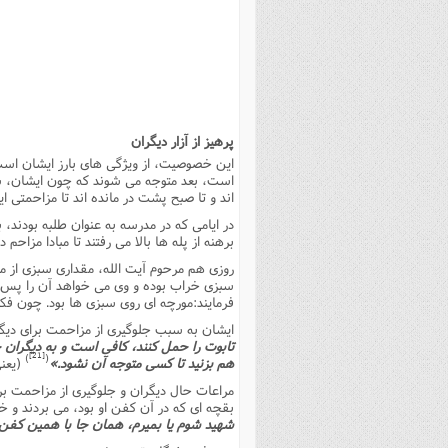
بانک پژوهشگران وفرهیختگان
مهدویت
زندگی نامه فرهیختگان
مد
دی
مقام
کارب
ذکر 
اخبار
فرهنگی
معرفی پژوهشگران
آداب و احکام اصناف
ا
ویژگ
مقال
ذکر 
معرفی سایت ها
عمومی
حوزه و دانشگاه
پایگاه های علمی
فرق 
راه 
تعاو
مهار
ذکر 
اطلاعیه
فقه
اعتقادی
پایگاه های مذهبی
ا
توبه
روش 
ذکر 
پرهیز از آزار دیگران
اخلاق
سیاسی
پایگاههای عقائد
عل
اهتم
ذکر 
این خصوصیت، از ویژگى هاى بارز ایشان است
است، بعد متوجه مى شوند که چون ایشان، شب د
اجتماعی
پایگاههای فرهنگی
عل
مجموعه پرسش ها و پاسخ ها
ذکر 
اند و تا صبح پشت در مانده اند تا مزاحمتى ای
جامعه
پایگاههای جامع موضوعات
ف
ذکر 
در ایامى که در مدرسه به عنوان طلبه بودند، 
برهنه از پله ها بالا مى رفتند تا مبادا مزاحم 
اخبار عمومی
پایگاههای اندیشمندان اسلام
ک
ذکر
روزى هم مرحوم آیت الله، مقدارى سبزى از مغ
خبرگزاری ها
پایگاه های پاسخ گویی به سوا
فق
سبزى خراب بوده و وى مى خواهد آن را پس بد
فرمایند:مورچه اى روى سبزى ها بود. چون ف
پایگاه های پاسخ گویی به احک
ایشان به سبب جلوگیرى از مزاحمت براى دیگرا
پایگاه های تاریخی
منت
تابوت را حمل کنند، کافى است و به دیگران خب
[21]
)
(
هم بزنید تا کسى متوجه آن نشود.»
(یعنى
پایگاه های آموزشی
ا
مراعات حال دیگران و جلوگیرى از مزاحمت برا
فصل 
بقچه اى که در آن کفن او بود، مى بردند و خو
شهید شوم یا بمیرم، همان جا با همین کفن مر
فصلن