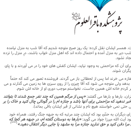
یریت
اطلاعیه
نهج البلاغه
ن وجامعه دینی
ات اهل بیت (ع)
فقه
رذایل
سیاسی
رد جامعه شناسی در تبلیغ
جامعه شناسی
مصیبت امام باقر علیه السلام
مدیریت و فقه اسلامی
متفرقه
ادبیات عرب
قتصاد
دنیاو آخرت
ی ولایت اهل بیت (ع)
فضائل
اعتقادی
ات اخلاق و آداب در تبلیغ
تاریخ اسلام
مصیبت امام صادق علیه السلام
خلاصه کتب مدیریت
قرآن
ادیان و فرق
و مذاهب
توشه عاشورائیان
ن و بررسی مسأله اعانه
اسلام
فرق شیعی
ت های آموزش معارف اسلامی
مدیریت اسلامی
مبانی علم اخلاق
مصیبت امام موسی علیه السلام
فقه و اصول
دیان
 و امید به مغفرت
تحقیق و منبع شناسی
ایران
ابراهیمی
آینده پژوهی
فرق غیر شیعی
مصیبت امام رضا علیه السلام
نامه های اخلاقی
فلسفه
وم قرآنی
ام به عمر انسان در اسلام
پند و اندرز
تاریخ انقلاب
غیر ابراهیمی
مصیبت امام جواد علیه السلام
مدیریت آموزشی
کلام
. همسر ایشان نقل کرده: یک روز صبح متوجه شدیم که آقا شب به منزل نیامده
یر به منزل آمده و احتمال داده اند که اهل منزل خواب باشند، درِ منزل را نزده
وم حدیث
خداشناسی
ی دانش آموزی
حکایات
مدیریت زمان
مصیبت امام هادی علیه السلام
قرآن‌پژوهی
جاد نشود.
لسفه
محض
مصیبت امام حسن عسکری علیه السلام
علوم حدیث
براى آن که مزاحمتى به وجود نیاید، ایشان کفش هاى خود را در مى آوردند و با پاى
دیگران شوند.
ی
لام
 مصیبت متفرقه
مضاف
اسلامی
اخلاق
ازه مى خرند اما پس از لحظاتى باز مى گردند. فروشنده تصور مى کند که حتماً
لات
ه و اصول
جدید
فلسفه اسلامی
عرفان
هد ولى متوجه مى شود که آقا چیزى را از روى سبزى ها به زمین مى گذارند و مى
کر کردم خانه اش همین جاست، نخواستم موجب دورى او از خانه اش شوم.
حقوق
ام شرعی
فرق و مذاهب
ن، بارها و بارها مى گفتند:
«پس از مرگم همین که چند نفر جمع شدند تا بتوانند
خب نشریات
اصول فقه
ر ندهید که مزاحمتى براى آنها باشد و جنازه ام را در گودالى چال کنید و خاک را بر
 حتى نمى خواستند هیچ نام و نشانى از قبر ایشان باقى بماند).
رتباطات
فقه
ى دیگران به حدّى بود که ایشان چند مرتبه که به جبهه جنگ رفتند، همراه خود
نامه تربیت تبلیغی
پيش شماره اول فصلنامه مطالعات معنوی
حقوق
د آیت الله میرزا جواد مى گوید:
«بارها به دوستان گفته ام، در جبهه هر کجا که
[22]
)
(
ا دفن کنید و حق ندارید جنازه مرا به مشهد یا جایى دیگر انتقال دهید.»
امه مطالعات معنوی
پيش شماره 2 فصل نامه تربیت تبلیغی
پيش شماره اول فصلنامه مطالعات معنوی