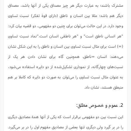
س
م
ع
ف
ق
م
(
مشترک باشند؛ به عبارت دیگر هر چیز مصداق یکی از آنها باشد، مصداق
ه
ع
ع
ش
ز
م
ر
ش
پ
ا
ا
ا
ق
ح
ف
ت
دیگر هم باشد؛ مثلا بین انسان و ناطق (دارای قوۀ تفکر) نسبت تساوی
گ
ع
ق
د
پ
ف
خ
(
ذ
ب
ت
ا
ش
م
ح
ع
وجود دارد. در این حالت می‌توان برای چنین دو مفهومی، دو قضیه بیان کرد:
ش
م
ع
س
2
م
ا
ا
خ
ت
خ
"هر انسانی ناطق است" و "هر ناطقی انسان است."نماد نسبت تساوی
آ
م
ف
ق
ح
پ
ص
پ
د
ن
و
(
آ
(=) است برای مثال نسبت تساوی بین انسان و ناطق را به این شکل نشان
ه
ع
م
ش
ت
ت
د
پ
ج
ا
2
ا
ت
می‌دهند: انسان =ناطق. همچنین گاه برای نشان دادن هر یک از
ی
گ
ش
ف
ا
(
ذ
ب
ش
م
نسبت‌های چهارگانه، از نموداری تشکیل‌شده از دو دایره استفاده می‌شود،
ح
م
ا
ا
م
ا
م
ب
ا
به عنوان مثال نسبت تساوی را می‌توان به صورت دو دایره که کاملا بر هم
ش
و
(
ف
م
ش
ف
ن
منبطق هستند، نشان داد.
م
پ
ع
و
ا
ت
ف
ه
ع
ا
(
ف
ت
ت
ق
ن
2. عموم و خصوص مطلق:
ح
ذ
غ
ش
م
ب
پ
ت
م
(
د
م
این نسبت بین دو مفهومی برقرار است که یکی از آنها همۀ مصادیق دیگری
ه
ا
ت
ف
ح
س
آ
و
ر
ش
ن
را در بر گیرد ولی دیگری تنها بعضی از مصادیق مفهوم اول را در بر می‌گیرد.
ع
ف
ع
م
د