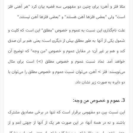
ت
ا
ا
ف
مثلا فلز و آهن؛ برای چنین دو مفهومی سه قضیه بیان کرد "هر آهنی فلز
ح
ت
ت
س
ن
ج
ذ
ق
است" ولی "بعضی فلزها آهن هستند" و "بعضی فلزها آهن نیستند."
ش
م
و
م
م
س
م
ج
(
ا
علت نام‌گذاری این نسبت به عموم و خصوص "مطلق" این است که کلیت و
و
ج
ش
ح
چ
م
شمول یکی از آنها به طور مطلق بیش از دیگری است؛ یعنی هم بر آن صدق
ع
س
ف
خ
(
ا
ف
ن
کند و هم بر غیر آن؛ در مقابل عموم و خصوص "من وجه" که توضیح آن
ن
ت
م
ذ
م
خواهد آمد. نماد نسبت عموم و خصوص مطلق (>) است برای مثال
ت
م
م
ک
ا
می‌نویسند: فلز > آهن. می‌توان نسبت عموم و خصوص مطلق را می‌توان با
ش
(
ه
ش
پ
دو دایره به صورت زیر نشان داد.
ع
ا
چ
و
ا
و
ع
ش
پ
(
ف
3. عموم و خصوص من‌ وجه:
ذ
ف
ن
م
ز
ن
ت
این نسبت بین دو مفهومی برقرار است که تنها در برخی مصادیق مشترک
ا
(
م
ت
ح
م
باشند و نه در همۀ آنها؛ در این صورت هر یک از آنها از جهتی اعم و از
ا
ع
(
ع
ش
جهتی اخص است. مثلا شاعر و ورزشکار؛ شاعر از جهتی اعم از ورزشکار