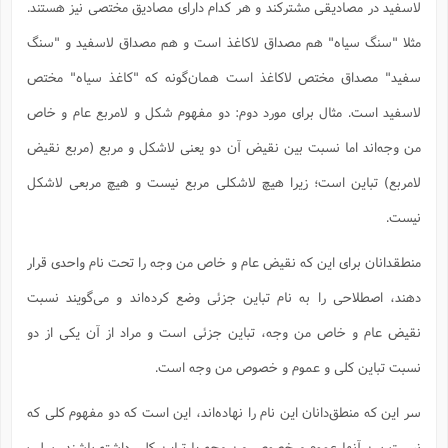
لاسفید در مصادیقی مشترکند و هر کدام دارای مصادیق مختصی نیز هستند.
مثلا "سنگ سیاه" هم مصداق لاکاغذ است و هم مصداق لاسفید و "سنگ
سفید" مصداق مختص لاکاغذ است همان‌گونه که "کاغذ سیاه" مختص
لاسفید است. مثال برای مورد دوم: دو مفهوم شکل و لامربع عام و خاص
من وجه‌اند اما نسبت بین نقیض آن دو یعنی لاشکل و مربع (مربع نقیض
لامربع) تباین است؛ زیرا هیچ لاشکلی مربع نیست و هیچ مربعی لاشکل
نیست.
منطقدانان برای این که نقیض عام و خاص من وجه را تحت نام واحدی قرار
دهند، اصطلاحی را به نام تباین جزئی وضع کرده‌اند و می‌گویند نسبت
نقیض عام و خاص من وجه، تباین جزئی است و مراد از آن یکی از دو
نسبت تباین کلی و عموم و خصوص من وجه است.
سر این که منطق‌دانان این نام را نهاده‌اند، این است که دو مفهوم کلی که
نسبت بین آنها عموم و خصوص من وجه یا تباین کلی داشته باشند، سلب