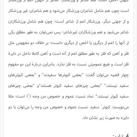
ا
ش
و
است چون هم شامل شاعران ورزشکار می‌شود و هم شاعران غیر ورزشکار
ف
(
ذ
ن
و از جهتی دیگر، ورزشکار اعم از شاعر است؛ چون هم شامل ورزشکاران
م
م
غ
م
م
شاعر می‌شود و هم ورزشکاران غیرشاعر؛ پس نمی‌توان به طور مطلق یکی
(
از آنها را اعم از دیگری یا اخص از دیگری دانست؛ بر خلاف دو مفهومی مثل
ش
ب
ه
(
فلز و آهن که فلز به طور مطلق اعم از آنه است و آهن کاملا داخل در دایرۀ
و
ن
ا
فلز است و هیچ عمومیتی نسبت به فلز ندارد. بنابراین دربارۀ این دو مفهوم
ف
ح
چهار قضیه می‌توان گفت: "بعضی کبوترها سفیدند" و "بعضی کبوترهای
م
(
م
سفید نیستند." "بعضی چیزهای سفید کبوتر هستند"و "بعضی چیزهای
ن
ش
(
سفید کبوتر نیستند." نماد نسبت عموم و خصوص من وجه (´) است؛ مثلا
د
س
ف
می‌نویسند: کبوتر´ سفید. نسبت عموم و خصوص من وجه را می‌توان با دو
ف
م
ش
دایره به صورت زیر نشان داد.
م
4. تباین: