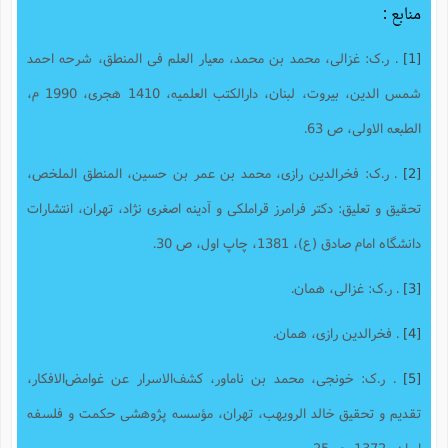
منابع :
[1]
. ر.ک: غزالی، محمد بن محمد، معیار العلم فی المنطق، شرحه احمد
شمس الدین، بیروت، لبنان، دارالکتب العلمیه، 1410 هجری، 1990 م،
الطبعه الاولی، ص 63.
[2]
. ر.ک: فخرالدین رازی، محمد بن عمر بن حسین، المنطق الملخص،
تحقیق و تعلیق: دکتر فرامرز قراملکی و آدینه اصغری نژاد، تهران، انتشارات
دانشگاه امام صادق (ع)، 1381، چاپ اول، ص 30.
[3]
. ر.ک: غزالی، همان.
[4]
. فخرالدین رازی، همان.
[5]
. ر.ک: خونجی، محمد بن ناماور، کشف‌الاسرار عن غوامض‌الافکار‌‫،
تقدیم و تحقیق خالد الرویهب، تهران، مؤسسه پژوهشی حکمت و فلسفه
ایران، 1372، ص25