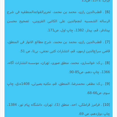
[6]
. ق‍طب‌ال‍دی‍ن‌ رازی‌، م‍ح‍م‍د ب‍ن‌ م‍ح‍م‍د، تحریر‌القواعد‌المنطقیه فی شرح‌
الرساله ‌الشمسیه لنجم‌الدین علی ‌الکاتبی ‌القزوینی، تصحیح محسن‌
بیدادفر، قم، بیدار، 1382، چاپ اول، ص171.
[7]
. ق‍طب‌ال‍دی‍ن‌ رازی‌، م‍ح‍م‍د ب‍ن‌ م‍ح‍م‍د، ش‍رح‌ م‍طال‍ع‌ الان‍وار فی‌ ال‍م‍ن‍طق،
ق‍اضی‌ س‍راج‌ال‍دی‍ن‌ ارم‍وی‌، قم، انتشارات کتبی نجفی، بی‌تا، ص 51.
[8]
. ر.ک: خوانساری، محمد، منطق صوری، تهران، موسسه انتشارات آگاه،
1366، چاپ دهم، ص85-90.
[9]
. ر.ک: مظفر، محمدرضا، المنطق، قم، مکتبه بصیرتی، 1408ه.ق، چاپ
سوم، ص66-68.
[10]
. فرامرز قراملکی، احد، منطق (1)، تهران، دانشگاه پیام نور، 1384،
چاپ دوازدهم، ص 69.