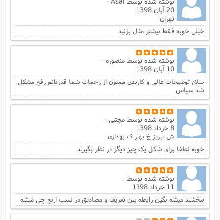
نوشته شده توسط
Asal -
20 آبان 1398
تهران
خیلی خوبه فقط بیشتر مثال بزنید
نوشته شده توسط
منصوره -
10 آبان 1398
سلام توضیحات عالی و کاربدی ممنون از زحمات شما قدردانم رفع مشکل
شد سپاس
نوشته شده توسط
مجتبی -
8 خرداد 1398
ش تبریز خ بهار ک بهداری
خوبه لطفا برای شکل یک چیز دیگر در نظر بگیرید
نوشته شده توسط
-
11 خرداد 1398
ببخشید میشه بگین رابطه بین تعریف و مصادیق در نسب اربع چی میشه