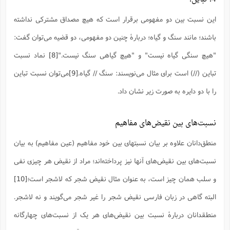
این نسبت بین دو مفهومی برقرار است که هیچ مصداق مشترکی نداشته
باشند؛ مانند سنگ و گیاه؛ دربارۀ چنین دو مفهومی، دو قضیه می‌توان گفت:
"هیچ سنگی گیاه نیست" و "هیچ گیاهی سنگ نیست."
[8]
نماد نسبت
تباین (//) است برای مثال می‌نویسند: سنگ // گیاه.
[9]
می‌توان نسبت تباین
را با دو دایره به صورت زیر نشان داد.
نسبت‌های بین نقیض‌های مفاهیم
منطق‌دانان علاوه بر بیان نسبتهای بین خود مفاهیم (عین مفاهیم) به بیان
نسبت‌های بین نقیض‌های آنها نیز پرداخته‌اند؛ مراد از نقیض هر چیزی نفی
و سلب همان چیز است، به عنوان مثال نقیض شجر که لاشجر است؛
[10]
البته گاهی در زبان فارسی نقیض شجر را غیر شجر می‌گویند و نه لاشجر.
منطقدانان دربارۀ نسبت بین نقیض‌های هر یک از نسبت‌های چهارگانه