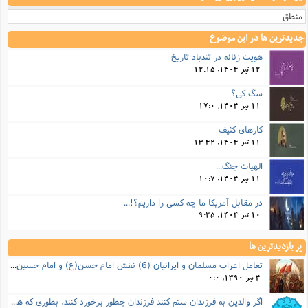
منطق
جدیدترین ها در این موضوع
هویت زنانه در تندباد تاریخ
12 تیر 1404, 12:15
سگ کی؟
11 تیر 1404, 17:0
کارهای کثیف
11 تیر 1404, 13:42
الهیات جنگ...
11 تیر 1404, 10:7
در مقابل آمریکا ما چه کسی را داریم؟!...
10 تیر 1404, 9:25
پر بازدیدترین ها
تعامل اعراب مسلمان و ایرانیان (6) نقش امام حسن(ع) و امام حسین(ع) در فتح ایران
4 تیر 1390, 0:0
اگر والدین به فرزندان ستم کنند فرزندان چطور برخورد کنند، بطوری که هم موجب ناراحتی آنها نشود و هم بتوانند آنها را امر به معروف و نهی از منکر کنند، و اگر نصیحت تأثیر نداشت چطور باید با آنها برخورد کرد؟