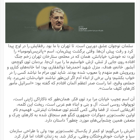
م
ق
ت
تقویم عبادی
ن
ق
م
ک
م
م
ن
ت
ق
ا
ت
ن
ق
چند رسانه ای
ت
ش
ع
و
ق
ا
م
س
ا
ا
چ
ق
ت
احادیث
ن
ق
ا
ا
و
ج
ا
پ
ر
ف
ش
ق
م
ب
ا
م
ا
ت
ا
ن
سلمان نوجوان عشق دوربین است. تا تهران با ما بود. رفقایش را در اوج پیدا
ق
و
فرهنگ علوم انسانی و اسلامی
ا
ن
ا
ع
ن
و
کرد و رفت پیش آن‌ها. وقتی برگشت پیش‌مان، اسم «پاتریس‌لومومبا» را
ف
ا
ا
م
س
ق
آ
ا
س
آورد؛ نه خودش؛ خیابانش. همان که در محله‌ی ستارخان تهران زخم جنگ
ت
ف
و
ش
پ
ق
ا
ا
ا
س
ت
ویترین
افتاده روی جایی از تنش. ازش خواستیم ما را ببرد آن‌جا. بردمان توی کوچه‌ی
ع
ق
م
س
ب
و
ت
آ
ز
آ
آبشور. خانه‌ی هدف، منزل شهید احمدرضا ذوالفقاری بود؛ اما خانه‌های کناری و
ح
و
ح
ت
ا
ا
ه
س
و
روبرویش هم منهدم یا معیوب شده بودند. شاید توی مرام ما نباشد کسی را در
د
ق
آ
ت
ا
ق
یادداشت‌ها
ن
م
و
و
و
ا
خواب بکشیم؛ ولی برخی از ابناء آدم اگر این‌طور نباشند خواب‌شان نمی‌برد. یاد
ق
ف
د
ش
ن
جمله‌ی وقیح، اما راست صدر اعظم آلمان افتادم که گفته بود: «اسرائیل مأمور
ه
ف
ق
ر
ح
و
ا
ع
آ
ت
ص
کارهای کثیف ماست».
تست
ه
ه
ش
ق
آ
ف
د
س
ا
ع
م
ق
ق
خ
ر
ا
و
ش
ک
ج
ص
آن اسم عجیب خیابان مرا برد توی فکر. همان‌طور که ناکازاکی ژاپنی است،
م
ف
ق
آ
ه
ف
ش
ه
آ
ب
س
ق
ت
ق
ک
ن
توپولوف روسی است، آل و بنی و ابناء هم عربی است، ریخت این کلمه،
ه
م
ع
ق
ا
ت
و
م
ص
آفریقایی است. از قضا وقتی کمی گشتم توی صفحات اینترنتی، فهمیدم نام
ا
ت
ذ
ت
آ
م
م
ا
م
ع
ت
ا
م
اولین نخست‌وزیر دموکرات جمهوری کنگو هم سنجاق شده به کارهای چرک و
ن
ف
ا
ز
ع
ا
س
و
ق
متعفن همین چشم‌آبی‌های موزرد. چطور؟ داستان دارد.
ت
م
ت
ن
م
س
و
ا
ح
م
ر
ن
ق
م
خ
ر
ت
م
ا
ا
ف
ن
پ
ا
ر
ز
ا
آخرش را می‌گویم: او کمتر از یک‌سال نخست‌وزیر بود؛ ولی با طراحی سازمان
و
م
آ
د
م
ق
ا
ه
ص
(
ا
س
سیا و خیانت خودفروختگان وطنی، برکنار شد. به زندان افتاد؛ اما فرار کرد.
ق
ر
ا
م
ت
س
ا
ا
د
ف
ن
م
ا
ا
خ