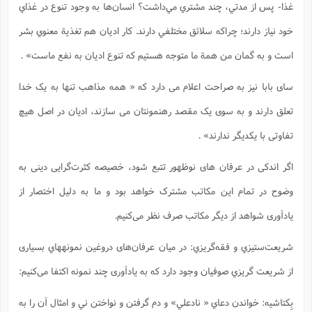
غذا- پس از مدتي، چند مشتري مي‌داشت؟ انسان‌ها به وجود تنوع در غذاي
خود نياز دارند؛ چراکه سلائق مختلفي دارند. کار اديان هم تغذية معنوي بشر
است و به گمان من همة ما متوجه هستيم که تنوع اديان به نفع ماست» .
سای بابا نیز به صراحت اعلام می دارد که « همه مذاهب تنها به یک خدا
تعلق دارند و به سوی یک مقصد رهنمونتان می سازند، ادیان در اصل هیچ
تفاوتی با یکدیگر ندارند» .
اگر اندکی در عرفان های نوظهور تتبع شود، خصیصه کثرت‌گرایی دینی به
وضوح در تمام این مکاتب مشترک خواهد بود و ما به دلیل اختصار از
یادآوری شواهد از دیگر مکاتب صرف نظر می‌کنیم.
شريعت‌ستيزي و فقه‌گريزي: در میان عرفان‌های دروغین نمونههاي بسیاری
از شريعت گريزي صوفيان وجود دارد که به یادآوری چند نمونه اکتفا می‌کنیم:
بِکتاشيه: خواندن دعاي « نادعلي» و دم گرفتن و نواختن ني و امثال آن را به