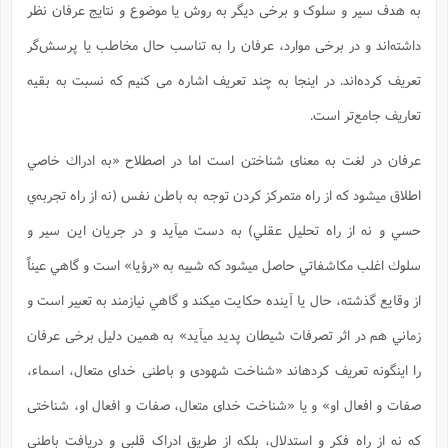
به هدف سیر و سلوک و برخی دیگر به روش یا موضوع و نتایج عرفان نظر
داشته‌اند و در برخی موارد، عرفان را به تناسب حال مخاطب یا پرسش‌گر
تعریف کرده‌اند. در اینجا به چند تعریف اشاره می کنیم که نسبت به بقیه
تعاریف جامع‌تر است.
عرفان در لغت به معنای شناختن است اما در اصطلاح «به ادراك خاصي
اطلاق مي‏شود كه از راه متمركز كردن توجه به باطن نفس (نه از راه تجربه‌ي
حسي و نه از راه تحليل عقلي) به دست مي‏آيد و در جريان اين سير و
سلوك اغلب مكاشفاتي حاصل مي‏شود كه شبيه به «رؤيا» است و گاهي عيناً
از وقايع گذشته، حال يا آينده حكايت مي‏كند و گاهي نيازمند به تعبير است و
زماني هم در اثر تصرفات شيطان پديد مي‏آيد» به همین دلیل برخی عرفان
را اینگونه تعریف کردهاند «شناخت شهودی و باطنی خدای متعال، اسماء،
صفات و افعال او» و یا «شناخت خدای متعال، صفات و افعال او، شناختی
که نه از راه فکر و استدلال، بلکه از طریق ادراک قلبی و دریافت باطنی