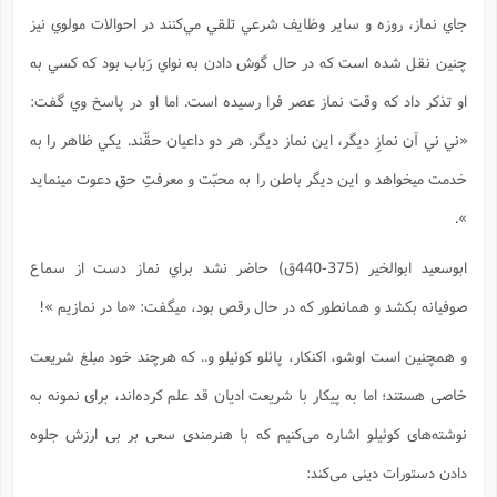
جاي نماز، روزه و ساير وظايف شرعي تلقي مي‌کنند در احوالات مولوي نیز
چنين نقل شده است که در حال گوش دادن به نواي رَباب بود که کسي به
او تذکر داد که وقت نماز عصر فرا رسيده است. اما او در پاسخ وي گفت:
«ني ني آن نمازِ ديگر، اين نماز ديگر. هر دو داعيان حقّند. يكي ظاهر را به
خدمت مي‏خواهد و اين ديگر باطن را به محبّت و معرفتِ حق دعوت مي‏نمايد
».
ابوسعيد ابوالخير (375-440ق) حاضر نشد براي نماز دست از سماع
صوفيانه بکشد و همانطور که در حال رقص بود، ميگفت: «ما در نمازيم »!
و همچنین است اوشو، اکنکار، پائلو کوئیلو و.. که هرچند خود مبلغ شریعت
خاصی هستند؛ اما به پیکار با شریعت ادیان قد علم کرده‌اند، برای نمونه به
نوشته‌های کوئیلو اشاره می‌کنیم که با هنرمندی سعی بر بی ارزش جلوه
دادن دستورات دینی می‌کند: