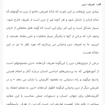
الف: تعریف دین
ا
ش
و
ف
بیشتر دین پژوهان بر این باورند که ارائه تعریفی جامع از دین به گونهای که
(
ذ
ن
م
م
تمام ادیان را شامل شود و هر آنچه غیر از دین است از تعریف خارج شود،
غ
م
م
(
بسیار مشکل است و این امر برای این است که گونه های مختلفی از ادیان
ش
ب
وجود دارد که برخی از آنها با یکدیگر بسیار متفاوت و حتی متضاد هستند. از
ه
(
و
این‌رو، ما به تعریف دین وحیانی می پردازیم که مورد نظر ما نیز در این
ن
ا
مقاله هست.
ف
ح
م
(
م
برخی از دینپژوهان دین را این‌گونه تعریف کردهاند «دین مجموعهای است
ن
ش
از آموزههایی که به پرسش‌های اساسی انسان درباره آغاز و انجام هستی
(
د
پاسخ میگوید و راه دستیابی به مقصود آفرینش را نشان می دهد » و در
س
ف
ف
م
تعریفی دیگر از دین وحیانی اینگونه اظهار کردهاند «دین به معنای اعتقاد به
ش
م
آفرینندهای برای جهان، انسان و دستورات عملی متناسب با این عقاید
میباشد » نکته حائز اهمیت تعاریف این است که دین از طرفی پاسخگوی