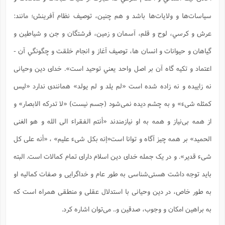
سياسات‌ها و ولايات‌ها باشد و هم چنين، توصيف نظام آفرينش؛ مانند:
عرش و کرسي، لوح و قلم، آسمان و زمين، فرشتگان و جن و شياطين و
گياهان و حيوانات و انسان ها، توصيف آغاز و انجام خلقت و چگونگي آن -
اعتماد و تکيه گاه آن بر اصل واحد يعني توحيد است». خدای دین وحیانی
نه زاییده و نه زاده شده است «لم یلد و لم یولد» همانندی ندارد «لیس
کمثله شیء» و به چشم دیده نمی‌شود (جسم نیست) «لا تدرکه الابصار» و
از همه بی‌نیاز و همه به او نیازمندند «أنتم الفقراء الی الله و هو الغنی
الحمید» بر همه چیز آگاه و توانا است«إنه بکل شیء علیم» ، «أنه علی کل
شیء قدیر». و در یک جمله خدای دین اسلام دارای تمام کمالات است. البته
باید توجه داشت هستی‌شناسی به طور عام و خداگرایی و صفات کمالیه او
به طور خاص، در دین وحیانی با استدلال عقلی و منطقی همراه است که
به براهین امکان و وجوب، صدقین و.. می‌توان اشاره کرد.