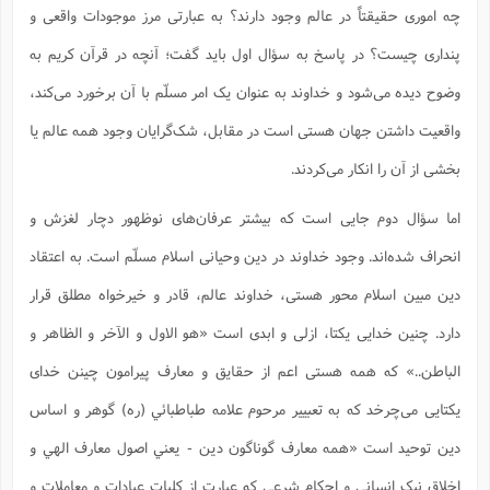
چه اموری حقیقتاً در عالم وجود دارند؟ به عبارتی مرز موجودات واقعی و
پنداری چیست؟ در پاسخ به سؤال اول باید گفت؛ آنچه در قرآن کریم به
وضوح دیده می‌شود و خداوند به عنوان یک امر مسلّم با آن برخورد می‌کند،
واقعیت داشتن ‌جهان هستی است در مقابل، شک‌گرایان وجود همه عالم یا
بخشی از آن را انکار می‌کردند.
اما سؤال دوم جایی است که بیشتر عرفان‌های نوظهور دچار لغزش و
انحراف شده‌اند. وجود خداوند در دین وحیانی اسلام مسلّم است. به اعتقاد
دین مبین اسلام محور هستی، خداوند عالم، قادر و خیرخواه مطلق قرار
دارد. چنین خدایی یکتا، ازلی و ابدی است «هو الاول و الآخر و الظاهر و
الباطن..» که همه هستی اعم از حقایق و معارف پیرامون چینن خدای
یکتایی می‌چرخد که به تعبییر مرحوم علامه طباطبائي (ره) گوهر و اساس
دین توحید است «همه معارف گوناگون دين - يعني اصول معارف الهي و
اخلاق نیک انساني و احکام شرعي که عبارت از کليات عبادات و معاملات و