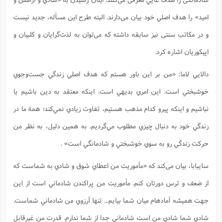
اميد» را هدف اصلي خود بیان می‌دارند. البته طرح این مسأله، جدید نیست
و در مکاتب سنتی نیز سابقه داشته که می‌توان به لذت‌گرايان و کلبيان و
اپيکوريان اشاره کرد.
دالايي لاما: «من بر اين باور هستم که هدف اصلي زندگي جست‌وجوي
خوشبختي است. اين امري بديهي است. اينکه معتقد به دين باشيم يا
نباشيم و اينکه پيرو کدام مذهب هستيم، تفاوت زيادي نمي‌کند؛ همة ما در
زندگي خود به دنبال چيزي مطلوب مي‌گرديم. به همين دليل، به نظر من
حرکت زندگي رو به سوي خوشبختي و شادمانگي است» .
سايبابا، بیان می‌کند که «مأموريت من اعطاي شوق و شادي به شماست که
از ضعف و ترس دورتان کنم. مأموريت من پراکندن شادماني است از اين
جهت هميشه آمادهام ميان شما بيايم... تنها آرزوي من شادماني شماست.
شادي شما شادي من است شادماني جدا از شما ندارم. قدرت من غيرقابل