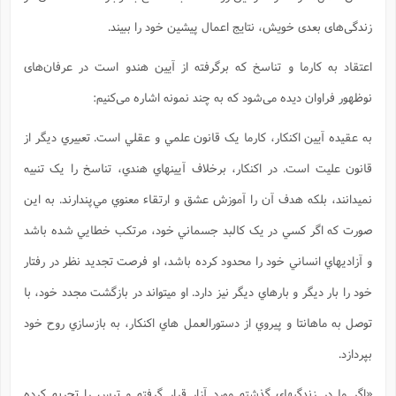
زندگی‌های بعدی خویش، نتایج اعمال پیشین خود را ببیند.
اعتقاد به کارما و تناسخ که برگرفته از آیین هندو است در عرفان‌های
نوظهور فراوان دیده می‌شود که به چند نمونه اشاره می‌کنیم:
به عقیده آیین اکنکار، کارما يک قانون علمي و عقلي است. تعبيري ديگر از
قانون عليت است. در اکنکار، برخلاف آيينهاي هندي، تناسخ را يک تنبيه
نميدانند، بلکه هدف آن را آموزش عشق و ارتقاء معنوي مي‌پندارند. به اين
صورت که اگر کسي در يک کالبد جسماني خود، مرتکب خطايي شده باشد
و آزاديهاي انساني خود را محدود کرده باشد، او فرصت تجديد نظر در رفتار
خود را بار ديگر و بارهاي ديگر نيز دارد. او ميتواند در بازگشت مجدد خود، با
توصل به ماهانتا و پيروي از دستورالعمل هاي اکنکار، به بازسازي روح خود
بپردازد.
«اگر ما در زندگيهاي گذشته مورد آزار قرار گرفته و ترس را تجربه کرده