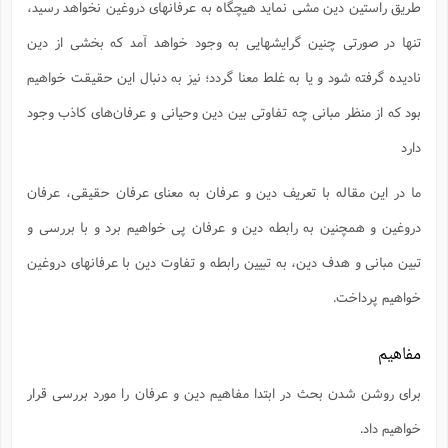
ت
طریق راستین دین مشی نماید هیچگاه به عرفانهای دروغین نخواهد رسید،
ا
ا
ف
ح
ت
ت
س
ن
تنها در صورتی چنین گرایشهایی به وجود خواهد آمد که بخشی از دین
ج
ذ
ق
ش
م
و
م
م
نادیده گرفته شود و یا به غلط معنا گردد؛ نیز به دنبال این حقیقت خواهیم
س
م
ج
(
ا
و
بود که از منظر مبانی چه تفاوتی بین دین وحیانی و عرفان‌های کاذب وجود
ج
ش
ح
چ
م
ع
س
ف
خ
دارد
(
ا
ف
ن
ن
ت
م
ما در این مقاله با تعریف دین و عرفان به معنای عرفان حقیقی، عرفان
ذ
م
ت
م
م
ک
دروغین و همچنین به رابطه دین و عرفان پی خواهیم برد و با بررسی و
ا
ش
(
ه
ش
تبین مبانی و هدف دین، به تبیین رابطه و تفاوت دین با عرفانهای دروغین
پ
ع
ا
چ
و
خواهیم پرداخت.
ا
و
ع
ش
پ
(
ف
ذ
ف
مفاهیم
ن
م
ز
ن
ت
ا
(
م
ت
برای روشن شدن بحث در ابتدا مفاهیم دین و عرفان را مورد بررسی قرار
ح
م
ا
ع
خواهیم داد.
(
ع
ش