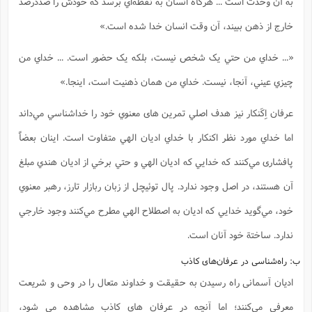
به آن وحدت است ... هرگاه انسان به نقطه‌اي برسد که خودش را صددرصد
خارج از ذهن ببيند، آن وقت انسان خدا شده است.»
«... خداي من حتي يک شخص نيست، بلکه يک حضور است. ... خداي من
چيزي عيني، آنجا، نيست. خداي من همان ذهنيت است،‌ اينجا.»
عرفان اِکَنکار نیز هدف اصلي تمرين های معنوي خود را خداشناسي مي‌داند
اما خداي مورد نظر اکنکار با خداي اديان الهي متفاوت است. اينان بعضاً
پافشاری مي‌کنند که خدايي که اديان الهي و حتي برخي از اديان هندي مبلغ
آن هستند، در اصل وجود ندارد. پال توئيچل از زبان ربازار تارز، رهبر معنوي
خود، مي‌گويد خدايي که اديان به اصطلاح الهي مطرح مي‌کنند وجود خارجي
ندارد. ساختة خود آنان است.
ب: راه‌شناسی در عرفان‌های کاذب
ادیان آسمانی راه رسیدن به حقیقت و خداوند متعال را در وحی و شریعت
معرفی می‌کنند؛ اما آنچه در عرفان های کاذب مشاهده می شود،