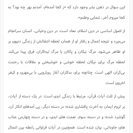
این سوال در ذهن بشر وجود دارد که «ز کجا آمده‌ام، آمدنم بهر چه بود؟ به
کجا میروم آخر، ننمایی وطنم».
از اصول اساسی در دین اسلام، معاد است. در دین وحیانی، انسان سرانجام
می‌میرد و نتیجه اعمال و رفتار او از همان لحظه انتقالش از زندگی دنیوی بر
او ظاهر می‌شود. مرگ نیکان و پاکان با مرگ تبه‌کاران فرق پیدا می‌کند.
لحظه مرگ برای نیکان لحظه خوشی و خوشبختی و ملاقات با رحمت
بی‌کران الهی است. چنانچه برای بدکاران آغاز رویارویی با بی‌مهری و کیفر
اخروی است.
بيش از ثلث آيات قرآن، مرتبط با زندگى ابدى است: در يك دسته از آيات،
بر لزوم ايمان به آخرت پافشاری شده؛ در دسته ديگر، پى آمدهاى انكار آن،
گوشزد شده؛ و در دسته سوم، نعمت هاى ابدى، و در دسته چهارمى عذاب
هاى جاودانى، بيان شده است. همچنين در آيات فراوانى رابطه بين اعمال