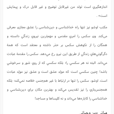
اندازهگيري است تولد من غيرقابل توضيح و غير قابل درک و پيمايش
است» .
مکتب اوشو نیز تنها راه خداشناسی و دین‌شناسی را عشق مجازی معرفی
می‌کند. وی سکس را امري مقدس و مهم‌ترين نيروي زندگي دانسته و
همگان را از نکوهش سکس بر حذر داشته و معتقد است که همة
دگرگوني‌هاي زندگي از طريق اين نيرو رخ مي‌دهد. سکس را مقدمة عبادت
مي‌داند. البته نه هر سکسي را؛ بلکه سکسي که از روي شور و سرخوشي
باشد! چنين سکسي است که مولِد عشق است و عشق نيز مولِد عبادت
است. اوشو، سکس را تنها در ارتباط با غير هم‌جنس خلاصه نمي‌کند؛ بلکه
همجنس‌بازي را نيز تقديس مي‌کند و بهترين مکان براي دين‌شناسي و
خداشناسي را کاباره‌ها مي‌داند و نه کليساها و مساجد!
مبانی دین وحیانی