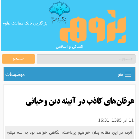
بزرگترین بانک مقالات علوم
انسانی و اسلامی
جستجو
موضوعات
منو
ق
اطلاع رسانی های علمی
ا
عرفان‌های کاذب در آیینه دین وحیانی
ق
بانک محتوای تبلیغ
ر
ه
ب
ق
بانک مقالات
ع
م
11 آذر 1395, 16:31
ت
ب
ق
م
پرسش و پاسخ
آنچه در این مقاله بدان خواهیم پرداخت، نگاهی خواهد بود به سه مبنای
م
ک
ق
م