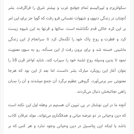
س
م
ع
ف
ق
م
(
ه
ع
ع
ش
ز
سکولاریزم و لیبرالیسم تمام جوامع غرب و بیشتر شرق را فراگرفت. بشر
م
ر
ش
پ
ا
ا
ا
ق
ح
ف
ت
آنچنان در زندگی دنیوی و شهوات نفسانی فرو رفت که گویا جز برای این امر
گ
ع
ق
د
پ
ف
خ
(
ذ
ب
ت
ا
ش
م
ح
ع
ش
بر این کره خاکی قدم نگذاشته است. سالها و قرنها به این شیوه زیست
م
ع
س
2
م
ا
ا
خ
ت
خ
آ
م
ف
ق
ح
کرد و فطرت و روح پاک خود را لگدمال کرد تا سرانجام از این زندگی
پ
ص
پ
د
ن
و
(
آ
ه
ع
م
ش
ماشینی خسته شد و برای برون رفت از این مسأله، رو به سوی معنویت
ت
ت
د
پ
ج
ا
2
ا
ت
ی
نمود تا بدین وسیله روح تشنه خود را سیراب کند، شاید اواخر قرن 18 را
گ
ش
ف
ا
(
ذ
ب
ش
م
بتوان آغاز این رویکرد مبارک بشر دانست. اما بعد از این بود که هرجا
ح
م
ا
ا
م
ا
م
ب
ا
ش
و
(
ف
معنویتی سر برمی‌آورد، گروهی عظیم برگرد آن جمع میشدند و آن را بسان
م
ش
ف
ن
م
پ
ع
و
ا
راهی نجاتبخش دنبال می‌کردند.
ت
ف
ه
ع
ا
(
ف
ت
ت
ق
ن
آنچه ما در این نوشتار در پی تبیین آن هستیم در وهله اول این نکته است
ح
ذ
غ
ش
م
ب
پ
ت
م
(
که دین وحیانی در دو عرصه مبانی و هدفگذاری می‌تواند، مولد عرفان کاذب
د
م
ه
ا
ت
ف
ح
س
باشد یا اینکه این پتانسیل در دین وحیانی وجود ندارد و هر کس که بر
آ
و
ر
ش
ن
ع
ف
ع
م
د