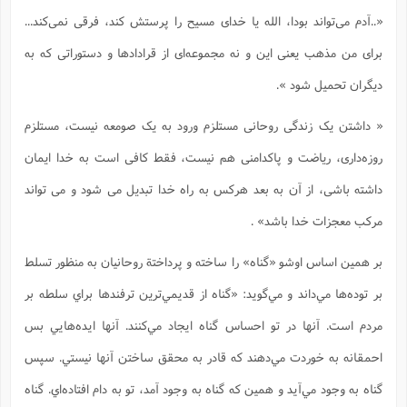
«..آدم می‌تواند بودا، الله یا خدای مسیح را پرستش کند، فرقی نمی‌کند...
برای من مذهب یعنی این و نه مجموعه‌ای از قرادادها و دستوراتی که به
دیگران تحمیل شود ».
« داشتن یک زندگی روحانی مستلزم ورود به یک صومعه نیست، مستلزم
روزه‌داری، ریاضت و پاکدامنی هم نیست، فقط کافی است به خدا ایمان
داشته باشی، از آن به بعد هرکس به راه خدا تبدیل می شود و می تواند
مرکب معجزات خدا باشد» .
بر همین اساس اوشو «گناه» را ساخته و پرداختة روحانيان به منظور تسلط
بر توده‌ها مي‌داند و مي‌گويد: «گناه از قديمي‌‌ترین ترفندها براي سلطه بر
مردم است. آنها در تو احساس گناه ايجاد مي‌كنند. آنها ايده‌هايي بس
احمقانه به خوردت مي‌دهند كه قادر به محقق ساختن آنها نيستي. سپس
گناه به وجود مي‌آيد و همين كه گناه به وجود آمد، تو به دام افتاده‌اي. گناه