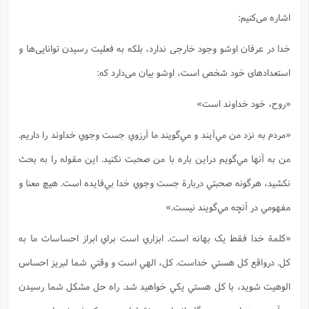
اشاره می‌کنیم:
خدا در عرفان اوشو وجود خارجی ندارد، بلکه به فعلیت رسیدن توانایی‌ها و
استعدادهای خود شخص است، اوشو بیان می‌دارد که:
«روح، خود خداوند است»
«مردم به نزد من مي‌آيند و مي‌گويند ما آرزوي جست وجوي خداوند را داريم.
من به آنها مي‌گويم دراين باره با من صحبت نکنيد. اين مقوله را به بحث
نکشيد، هرگونه صحبتي دربارة جست وجوي خدا بي‌فايده است. هيچ معنا و
مفهومي در آنچه مي‌گويند نيست.»
«کلمة خدا فقط يک بهانه است. ابزاري است براي ابراز احساسات ما به
کل. درواقع کل هستي خداست. کل،‌ الهي است و وقتي شما لبريز احساس
الوهيت شويد، با کل هستي يکي خواهيد شد. راه حل مشکل شما رسيدن