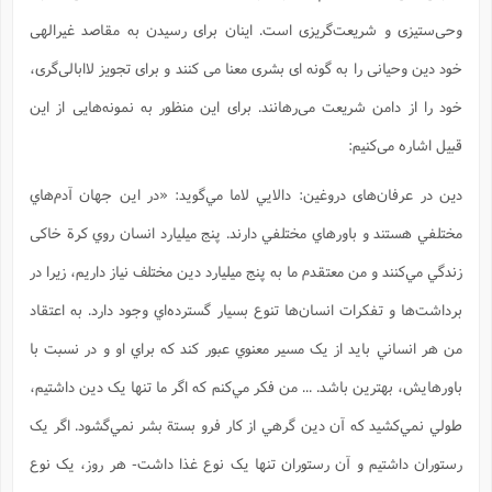
وحی‌ستیزی و شریعت‌گریزی است. اینان برای رسیدن به مقاصد غیرالهی
خود دین وحیانی را به گونه ای بشری معنا می کنند و برای تجویز لاابالی‌گری،
خود را از دامن شریعت می‌رهانند. برای این منظور به نمونه‌هایی از این
قبیل اشاره می‌کنیم:
دین در عرفان‌های دروغین: دالايي لاما مي‌گويد: «در اين جهان آدم‌هاي
مختلفي هستند و باورهاي مختلفي دارند. پنج ميليارد انسان روي کرة خاکی
زندگي مي‌کنند و من معتقدم ما به پنج ميليارد دين مختلف نياز داريم، زیرا در
برداشت‌ها و تفکرات انسان‌ها تنوع بسيار گسترده‌اي وجود دارد. به اعتقاد
من هر انساني بايد از يک مسير معنوي عبور کند که براي او و در نسبت با
باورهايش، بهترين باشد. ... من فکر مي‌کنم که اگر ما تنها يک دين داشتيم،
طولي نمي‌کشيد که آن دين گرهي از کار فرو بستة بشر نمي‌گشود. اگر يک
رستوران داشتيم و آن رستوران تنها يک نوع غذا داشت- هر روز، يک نوع