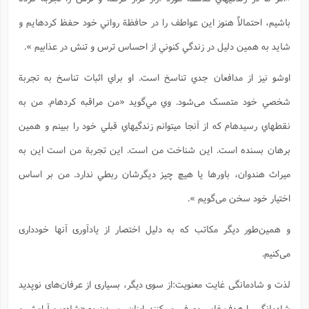
باشيم، احتمالاً هنوز اين عواطف را در حافظة رواني خود حفظ کردهايم و
شايد به همين دليل در زندگي کنوني از احساس ترس و تنش در عذابيم ».
اوشو نيز از مدافعان جدي تناسخ است. او براي اثبات تناسخ به تجربة
شخصي خود متمسک می‌شود. وي مي‌گويد «من مراقبه کردهام. من به
نقطهاي رسيدهام که از آنجا ميتوانم زندگيهاي قبلي خود را ببينم و همين
برهان بسنده است. اين شناخت من است. اين تجربة من است اين به
ميراث هندوان، باورها يا هيچ چيز ديگرشان ربطي ندارد. من بر اساس
اختيار خود سخن می‌گويم ».
و همین‌طور دیگر مکاتب که به دلیل اختصار از یادآوری آنها خودداری
می‌کنیم.
لذت و شادمانگی غایت معنویت:از سوی دیگر، بسیاری از عرفان‌های نوپدید
شادمانگی را هدف غايي معرفی می‌کنند. اینان رسیدن به «شادي و آرامش و