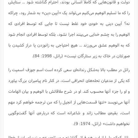
دولت و قانون‌هایی که کاملاً انسانی بودند، احترام گذاشته شود ... ستایش
را که ما تسلیم الوهیم می‌کنیم می‌تواند یک «آیین دین» به شمار رود، چراکه
نه؟ آیین دینی به خودی خود غلط نیست تا جایی که توسط افرادی که
الوهیم را به چشم خدایی می‌بینند اجرا نشود، بلکه توسط افرادی انجام شود
که به الوهیم عشق می‌ورزند ... هیچ احتیاجی به زانوزدن یا دراز کشیدن با
صورتتان در خاک به زیر ستارگان نیست» (رائل، 1998: 84).
رائل در مطلب بالا به‌شکل رندانه‌ای سعی کرده است اسم جوزف اسمیت را
که یکی از مدعیان نحله‌های انحرافی است، در کنار نام پیامبران بزرگ بیاورد
و او را جزء آنها محسوب کند. او در شرح ملاقاتش با الوهیم و بیان الهامات
آنها می‌نویسد «تنها قسمت‌هایی از انجیل را که من ترجمه خواهم کرد مهم
است، بقیه‌ی مطالب زائد و شاعرانه است که درباره‌ی آنها گفت‌وگویی
نخواهیم داشت» (رائل، 1974: 9).
رائل کم‌کم پا را از این هم فراتر گذاشته و مسئله‌ی عصمت پیامبران از خطا