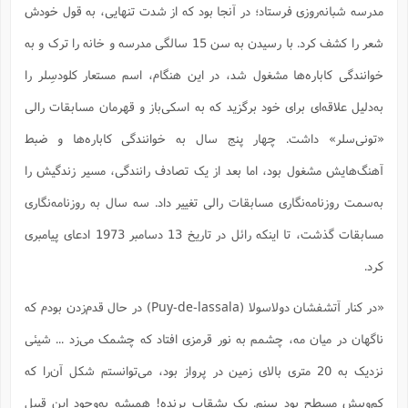
مدرسه شبانه‌روزی فرستاد؛ در آنجا بود که از شدت تنهایی، به قول خودش
شعر را کشف کرد. با رسیدن به سن 15 سالگی مدرسه و خانه را ترک و به
خوانندگی کاباره‌ها مشغول شد، در این هنگام، اسم مستعار کلود‌سِلر را
به‌دلیل علاقه‌ای برای خود برگزید که به اسکی‌باز و قهرمان مسابقات رالی
«تونی‌سلر» داشت. چهار پنج سال به خوانندگی کاباره‌ها و ضبط
آهنگ‌هایش مشغول بود، اما بعد از یک تصادف رانندگی، مسیر زندگیش را
به‌سمت روزنامه‌نگاری مسابقات رالی تغییر داد. سه سال به روزنامه‌نگاری
مسابقات گذشت، تا اینکه رائل در تاریخ 13 دسامبر 1973 ادعای پیامبری
کرد.
«در کنار آتشفشان دولاسولا (Puy-de-lassala) در حال قدم‌زدن بودم که
ناگهان در میان مه، چشمم به نور قرمزی افتاد که چشمک می‌زد ... شیئی
نزدیک به 20 متری بالای زمین در پرواز بود، می‌توانستم شکل آن‌را که
کم‌وبیش مسطح بود ببینم. یک بشقاب پرنده! همیشه به‌وجود این قبیل