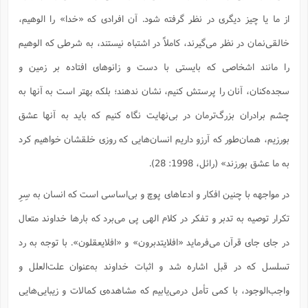
از ما یا چیز دیگری در نظر گرفته شود. آن افرادی که «خدا» را الوهیم،
خالقی‌نمان در نظر می‌گیرند، کاملاً در اشتباه نیستند، به شرطی که الوهیم
را مانند اشخاصی که بایستی با دست و زانوهای افتاده بر زمین و
سجده‌کنان، آنان را پرستش کنیم، نشان ندهند؛ بلکه بهتر است به آنها به
چشم برادران بزرگ‌ترمان در بی‌نهایت نگاه کنیم که باید به آنها عشق
بورزیم، همان‌طور که آرزو داریم انسان‌هایی که روزی خلقشان خواهیم کرد
به ما عشق بورزند» (رائل، 1998: 28).
در مواجهه با چنین افکار و ادعاهای پوچ و بی‌اساسی است که انسان به سِرِ
تکرار توصیه به تدبر و تفکر در کلام الهی پی می‌برد که بارها خداوند متعال
در جای جای قرآن می‌فرماید «افلایتدبرون» و «افلایعقلون». با توجه به رد
تسلسل که در قبل اشاره شد و اثبات خداوند به‌عنوان علت‌العلل و
واجب‌الوجود، با کمی تأمل درمی‌یابیم که مشاهده‌ی کمالات و زیبایی‌هایی