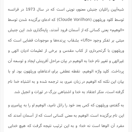
ت
ا
ا
ف
ح
ت
شبه‌آیین رائلیان جنبش معنوی نوینی است که در سال 1973 در فرانسه
ت
س
ن
ج
ذ
ق
ش
م
توسط کلود وریلهون (Cloude Vorilhon) که ادعای برگزیده شدن توسط
و
م
م
س
م
ج
(
ا
«الوهیم» یعنی کسانی که از آسمان فرود آمدند، پایه‌گذاری شد. این جنبش
و
ج
ش
ح
چ
م
مبتنی بر تفکر وجود «Ufo» بشقاب پرنده‌ها و موجودات فضایی است که
ع
س
ف
خ
(
ا
ف
ن
وریلهون با گرته‌برداری از کتاب مقدس و برخی از تعلیمات ادیان الهی و
ن
ت
م
ذ
م
غیرالهی و تغییر نام خدا به الوهیم در بیان مراحل آفرینش ایجاد و توسعه آن
ت
م
م
ک
ا
پرداخت. کلید واژه الوهیم، نقطه عطفی برای ادعاهای وریلهون بود. او با
ش
(
ه
ش
پ
بیان این نکته که الوهیم در زبان عبری بد ترجمه شده و به اشتباه خدا نام
ع
ا
چ
و
ا
و
ع
ش
گرفته است، منکر اعتقاد به خدا و اشتباهی بزرگ در تورات و انجیل شد.
پ
(
ف
ذ
ف
ن
به گفته‌ی وریلهون که کمی بعد خود را رائل نامید، الوهیم او را به پیامبری و
م
ز
ن
ت
ا
(
م
این نام برگزیده‌ است. الوهیم به معنی کسانی است که از آسمان آمدند که
ت
ح
م
ا
ع
مفرد آن الوها است نه خدا؛ و به این ترتیب نتیجه گرفت که هیچ خدایی
(
ع
ش