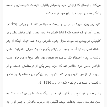
می‌کند با ارسال کد ژنتیکی خود به مراکز رائلیان، فرصت شبیه‌سازی و ادامه
زندگی به این صورت را برای خود فراهم کنند.
کلود وریلهون معروف به رائل در بیست سمپتامبر 1946 در ویشی (Vichy)
به‌دنیا آمد. او که نتیجه یک ارتباط نامشروع بود، بعد از تولد مخفیانه‌اش در
کلینیکی در ویشی به امبرت منزل پدری مادرش برده شد. «برای اینکه از پدر
ناشناخته‌ای به‌دنیا آمده بودم، نمی‌توانم بگویم که یک دوران طفولیت عادی
داشتم ... پدرم احتمالا یک پناهنده‌ی یهودی بود. مادر بیچاره من برای مدت
طولانی سعی کرد تظاهر کند که من، پسر یکی از دوستانش هستم و او
برای مدتی از من نگهداری می‌کند، اگرچه پدر بزرگم این مسئله را دریافت و
واقعیت بر علیه مادرم تمام شد» (رائل، 1986: 3(.
رائل بعد از فوت پدر بزرگش، نزد مادر بزرگ و خاله‌اش بزرگ شد، تا به
سن مدرسه رسید. به‌علت بی‌علاقگیش به درس، مادرش بااجبار او را به