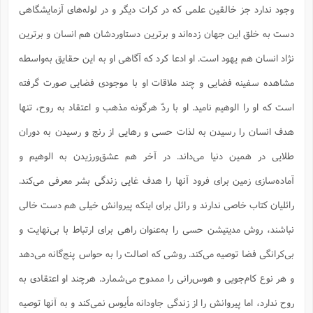
وجود ندارد جز خالقین علمی که در کرات دیگر و در لوله‌های آزمایشگاهی
ا
ش
و
ف
دست به خلق این جهان زده‌اند و برترین دستاوردشان هم انسان و برترین
(
ذ
ن
م
م
نژاد انسان هم یهود است. او ادعا کرد که آگاهی او به این حقایق به‌واسطه
غ
م
م
(
مشاهده سفینه فضایی و چند ملاقات او با موجودی فضایی صورت گرفته
ش
ب
است که او را الوهیم نامید. او با ردّ هرگونه مذهب و اعتقاد به روح، تنها
ه
(
و
هدف انسان را رسیدن به لذات حسی و رهایی از رنج و رسیدن به دوران
ن
ا
طلایی در همین دنیا می‌داند. در آخر هم عشق‌ورزیدن به الوهیم و
ف
ح
م
(
آماده‌سازی زمین برای فرود آنها را هدف غایی زندگی بشر معرفی می‌کند.
م
ن
رائلیان کتاب خاصی ندارند و رائل برای اینکه پیروانش خیلی هم دست خالی
ش
(
د
نباشند، روش مدیتیشن حسی را به‌عنوان راهی برای ارتباط با بی‌نهایت و
س
ف
ف
بی‌کرانگی فضا توصیه می‌کند. روشی که اصالت را به حواس پنج‌گانه می‌دهد
م
ش
م
و هر نوع کام‌جویی و هوس‌رانی را ممدوح می‌شمارد. هرچند او اعتقادی به
روح ندارد، اما پیروانش را از زندگی جاودانه مأیوس نمی‌کند و به آنها توصیه