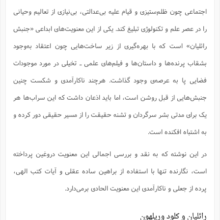
س
م
ع
ف
ق
م
(
ه
ع
ع
ش
اجتماعی چون ظلم‌ستیزی و قیام علیه بی‌عدالتی، بی‌نیازی از تعالیم وحیانی
ز
م
ر
ش
پ
ا
ا
ا
ق
ح
ف
ت
را در عصر علم و تکنولوژی تبلیغ کند. یکی از این معنویت‌های ابداعی «جنبش
گ
ع
ق
د
پ
ف
خ
(
ذ
ب
ت
ا
ش
م
ح
ع
ش
رائلیان» است که با بهره‌گیری از زیر ساخت‌هایی چون اعتقاد به‌وجود
م
ع
س
2
م
ا
ا
خ
ت
خ
آ
م
ف
بشقاب پرنده‌ها و داستان‌ها و فیلم‌های علمی ـ تخیلی در مورد موجودات
ق
ح
پ
ص
پ
د
ن
و
(
آ
ه
ع
م
ش
فضایی پا به عرصه‌ی وجود گذاشت. هرچند ناکارآمدی و شکست چنین
ت
ت
د
پ
ج
ا
2
ا
ت
جنبش‌هایی از قبل روشن است، اما باید اذعان داشت که این سراب‌ها هر
ی
گ
ش
ف
ا
(
ذ
ب
ش
م
یک برای مدتی بشر سرگردان و تشنه حقیقت را از مسیر حقیقی دور کرده و
ح
م
ا
ا
م
ا
م
ب
ا
ش
و
(
ف
به اشتباه افکنده است.
م
ش
ف
ن
م
پ
ع
و
ا
ت
در این نوشته که به نقد و بررسی اجمالی این معنویت دروغین پرداخته
ف
ه
ع
ا
(
ف
ت
ت
ق
ن
است، نگارنده تنها با استفاده از براهین ساده عقلی و آیات کتب الهی،
ح
ذ
غ
ش
م
ب
پ
ت
م
(
پرده از جعلی و ناکارآمدی این معنویت الحادی برمی‌دارد.
د
م
ه
ا
ت
ف
ح
س
آ
و
ر
ش
ن
ع
رائلیان و کلود وریلهون
ف
ع
م
د