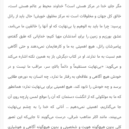
مگر جای خدا در مرکز هستی است؟ خداوند محیط بر عالم هستی است،
خالق کل جهان و مخلوقات است نه مرکز مخلوق خویش! حال باید از رائل
پرسید: چرا ما باید به الوهیم یا بی‌نهایت که او آنها را خالقین ما می‌نامد،
عشق بورزیم و زمین را برای آمدنشان مهیا کنیم؛ خدایانی که طبق گفته‌ی
پیامبرشان رائل، هیچ اهمیتی به ما و کارهایمان نمی‌دهند و حتی آگاهی
هم نسبت به ما ندارند. او در کتاب دیگرش باز به همین نکته اشاره می‌کند
و می‌گوید: «بی‌نهایت مستقیماً و دائماً بالای سر، مراقب ما نیست و در
خودش هیچ آگاهی و علاقه‌ای به رفتار ما ندارد، چه انسان به دوره‌ی طلایی
برسد و چه خودش را نابود کند، هیچ اهمیتی برای بی‌نهایت ندارد؛ همانطور
که ما به مولکولی که از انگشت دستمان که آن را موقع لمس پارچه روی آن
جا می‌گذاریم، اهمیتی نمی‌دهیم ... آنانی که خدا را به چشم بی‌نهایت
می‌بینند، مانند اکثر مذاهب شرقی، درست می‌گویند تا جایی‌که این تصور
کلی بدون هیچ‌گونه هویت و شخصیتی و بدون هیچ‌گونه آگاهی و هوشیاری