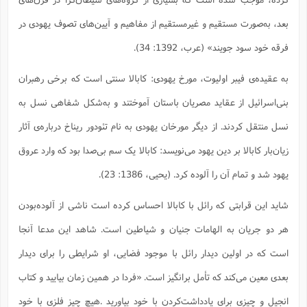
بعد، به‌صورت مستقیم و غیرمستقیم از مفاهیم و آیین‌های تصوف یهودی در
فرقه خود سود جویند» (عرب، 1392: 34).
به عقیده‌ی فیبر اولیوت، مورخ یهودی: کابالا سنتی است که برخی رهبران
بنی‌اسرائیل از عقاید مصریان باستان آموختند و به‌شکل شفاهی نسل به
نسل منتقل کردند. از دیگر مورخان یهودی به نام تئودور ریناخ درباره‌ی آثار
زیان‌بار کابالا بر دین یهود می‌نویسد: کابالا یک سم بی‌صدا بود که وارد عروق
یهود شد و تمام آن را آلوده کرد. (یحیی، 1386: 23).
شاید این قرابتی که رائل با کابالا احساس کرده است ناشی از آلوده‌بودن
هر دو جریان به الهامات جنیان و شیاطین است. شاهد این مدعا آنجا
است که در اولین دیدار رائل با موجود فضایی، او شرایطی را برای دیدار
بعدی معین می‌کند که تأمل برانگیز است. «فردا در همین زمان بیایید و کتاب
انجیل و چیزی برای یادداشت‌کردن با خود بیاورید .هیچ چیز فلزی با خود