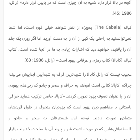
آنچه در بالا قرار دارد شبیه به آن چیزی است که در پایین قرار دارد» (رائل،
1986 :45).
کباله (The Cabala) به‌ویژه از نظر شواهد خیلی قوی است، اما شما
نمی‌توانستید به‌ راحتی یک کپی از آن را به دست آورید. اما اگر روزی یک جلد
آن را یافتید، خواهید دید که اشارات زیادی به ما در آنجا شده است، کتاب
کباله (کابالا) کتاب رمزی و عرفانی یهود است» (رائل، 1986: 63).
عجیب نیست که رائل کابالا را شبیه‌ترین فرقه به شبه‌آیین ابداییش می‌بیند؛
چراکه کابالا کتابی است آمیخته به خرافه و سحر و جادو که ربی‌های یهودی
آن را با عنوان تصوف یهود تدوین کردند. «کابالا حاصل ترکیب عقاید خرافی
باستانی با مفاهیم دین یهود است که یهودیان منحرف در طول قرن‌های
متمادی صورت دادند. توجه این شبه‌عرفان به سحر و جادو و
فلسفه‌بافی‌هایی که در مورد ماهیت شر و پیوند آن با ساحت خداوند برقرار
کرده، موجب شده است که بسیاری از گروه‌های شیطان‌گرا در قرن‌های