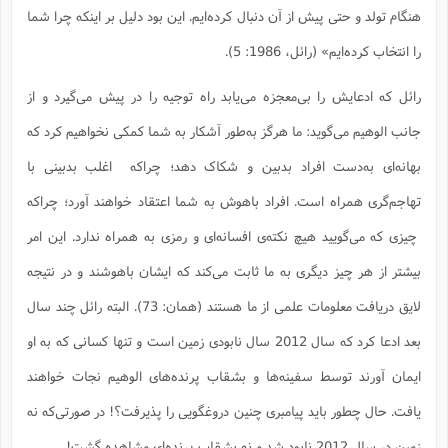
هنگام تولد و حتی پیش از آن دنبال کرده‌ایم. این بود دلیل بر اینکه چرا شما
را انتخاب کرده‌ایم» (رائل، 1986: 5).
رائل که ادعایش را بی‌معجزه می‌یابد راه توجیه را در پیش می‌گیرد و از
جانب الوهیم می‌گوید: ما هرگز به‌طور آشکار به شما کمکی نخواهیم کرد که
بهانه‌ای به‌دست افراد بدبین و شکاک دهد؛ چراکه اغلب بدبینی با
تهاجم‌گری همراه است. افراد باهوش به شما اعتقاد خواهند آورد؛ چراکه
چیزی که می‌گویید هیچ نکته‌ی افسانه‌ای و رمزی به همراه ندارد. این امر
بیشتر از هر چیز دیگری به ما ثابت می‌کند که ایشان باهوشند و در نتیجه
لایق دریافت معلومات علمی از ما هستند (همان: 73). البته رائل چند سال
بعد ادعا کرد که سال 2012 سال نابودی زمین است و تنها کسانی که به او
ایمان آورند توسط سفینه‌ها و بشقاب پرنده‌های الوهیم نجات خواهند
یافت. حال چطور باید پیامبری چنین دروغگویی را پذیرفت؟! در صورتی‌که نه
زمین در سال 2012 نابود شد و نه بشقاب پرنده‌ای مشاهده گشت!