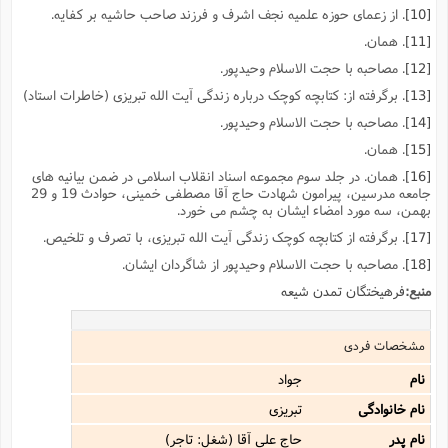
[10]
. از زعماى حوزه علمیه نجف اشرف و فرزند صاحب حاشیه بر کفایه.
[11]
. همان.
[12]
. مصاحبه با حجت الاسلام وحیدپور.
[13]
. برگرفته از: کتابچه کوچک درباره زندگى آیت الله تبریزى (خاطرات استاد)
[14]
. مصاحبه با حجت الاسلام وحیدپور.
[15]
. همان.
[16]
. همان. در جلد سوم مجموعه اسناد انقلاب اسلامى در ضمن بیانیه هاى
جامعه مدرسین، پیرامون شهادت حاج آقا مصطفى خمینى، حوادث 19 و 29
بهمن، سه مورد امضاء ایشان به چشم مى خورد.
[17]
. برگرفته از کتابچه کوچک زندگى آیت الله تبریزى، با تصرف و تلخیص.
[18]
. مصاحبه با حجت الاسلام وحیدپور از شاگردان ایشان.
منبع:
فرهیختگان تمدن شیعه
مشخصات فردی
نام
جواد
نام خانوادگی
تبریزی
نام پدر
حاج على آقا (شغل: تاجر)