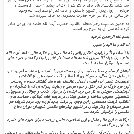
سه شنبه 30/8/1385 برابر با 29 شوال 1427 چشم از جهان فروبست و
فرداى آن روز، پس از تشییع باشکوه و اقامه نماز توسط آیت الله وحید
خراسانى، در بالا سر حرم حضرت معصومه، به خاک سپرده شد.
به همین مناسبت رهبر معظم انقلاب، حضرت آیت الله خامنه اى، پیامى صادر
کردند که متن آن به شرح زیر است:
بسم الله الرحمن الرحیم
انا لله و انا الیه راجعون
با تأسف و تأثر فراوان، اطلاع یافتیم که عالم ربانى و فقیه عالى مقام، آیت الله
حاج میرزا جواد آقا تبریزى (رحمة الله علیه) دار فانى را وداع گفته و حوزه هاى
علمیه را سوگوار ساخته است.
ایشان از مراجع معظم تقلید، و از برجسته ترین اساتید حوزه علمیه قم بودند و
در طول دهها سال، جمع کثیرى از فضلا و طلاب علوم دینى، از افادات و
تحقیقات علمى این فقیه و اصولى عالیقدر بهره مند گشتند. تقوى و پارسایى
این مرد بزرگ در کنار خلق و خوى مردمى و رعایت پدرانه اى که با شاگردان و
ارادتمندان خویش به کار مى برد، ایشان را در میان طلاب و جوانان و بسیجیان،
شخصیتى محبوب ساخته و حضور ایشان در عرصه هاى گوناگون حماسه هاى
انقلاب کرامت مضاعفى ر این وجود پر برکت پدید آورده بود. مردم شریف قم
هنوز سیماى با وقار ایشان در تشییع پیکرهاى مقدس شهیدان دوران دفاع
مقدس را فراموش نکرده اند.
درگذشت این عالم عامل و این شخصیت علمى برجسته براى حوزه هاى علمیه
خسارتى بزرگ است.
این جانب رحلت آن بزرگوار را به مراجع معظم تقلید و علماى اعلام و حوزه هاى