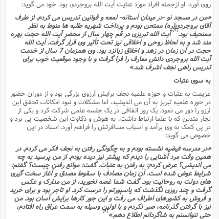
س
م
روى آورد. او ازجمله افراد مورد عنایت آیت الله بروجردى بود. خود مى گوید:
ع
ف
ق
م
(
ه
ع
ع
ش
ز
م
ر
ش
«من در مسجد نو -در میدان آستانه- لمعه و قوانین تدریس مى کردم. از طرف
پ
ا
ا
ا
ق
ح
ف
ت
آقاى بروجردى(ره) ممتحن بودم و پرداخت شهریه طلبه ها منوط به نظر
گ
ع
ق
د
پ
ف
[5]
ممتحیف بود.
آیت الله تبریزى در قم چهار سال از محضر آیت الله حجت بهره
خ
(
ذ
ب
ت
ا
ش
م
مند شد و به لحاظ روحى و اخلاقى نیز تحت تأثیر وى قرار گرفت. آیت الله
ح
ع
ش
م
ع
س
حجت در آن زمان در زهد و اخلاق زبانزد بود. وى همزمان 7 سال از خدمت
2
م
ا
ا
خ
آیت الله بروجردى دانش معارف را فرا گرفت و با وجود موقعیت خوب براى
ت
خ
آ
م
ف
ق
ح
تدریس راهى نجف اشرف شد.»
پ
ص
پ
د
ن
و
(
آ
ه
ع
م
ش
به سوى عتبات
ت
ت
د
پ
ج
ا
2
ا
ت
عزیمت به عتبات و حوزه علمیه نجف برایش آرزوى بزرگى بود و از دوران حضور
ی
گ
ش
ف
در حوزه علمیه تبریز به آن مى اندیشید، اما مشکلات و نبود امکانات تحقق این
ا
(
ذ
ب
آرزو را دور مى نمود. یک روز اتفاقى در یک جلسه علمى شرکت کرد و یکى از
ش
م
ح
م
تجار متدین که با علما ارتباط داشت، به هوش و ذکاوت این شخصیت پى برد و
ا
ا
م
ا
م
در پى کمک به وى برآمد و اسباب مسافرتش را فراهم آورد. استاد در این
ب
ا
ش
و
(
ف
خصوص مى گوید:
م
ش
ف
ن
م
پ
«در مدرسه فیضیه نشسته بودم و به چگونگى رفتن به نجف فکر مى کردم. در
ع
و
ا
ت
ف
همین وقت مرد آشنایى را دیدم که پیشتر نیز دیده بودم. از من پرسید به چه
ه
ع
ا
(
ف
ت
مى اندیشى؟ عرض کردم: به رفتن به عتبات. گفت: موانع رفتن چیست؟ گفتم:
ت
ق
ن
شرایط عوض شده است. آن زمان مصادف با سقوط مصدق و آغاز سخت گیرى
ح
ذ
غ
ش
م
هاى دولت به روحانیت بود. گفت شما غصه نخورید، از من مدارک و عکس
ب
پ
ت
م
(
گرفت و چند روزى نگذشت که پاسپورتم را درست کرد. او تاجر بود و براى خرید
د
م
ه
ا
ت
و فروش به کشورهاى اطراف مى رفت و این جور کارها برایش آسان بود. من
ف
ح
س
نیز با گرفتن گذرنامه، صبر نکردم و با اولین وسیله به سمت عراق راه افتادم،
آ
و
ر
ش
ن
ع
[6]
حتى نتوانستم به شاگردانم اطلاع دهم.»
ف
ع
م
د