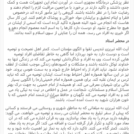
نظر پزشکى درمانگاه مجهزى است. در آوردن تمام این تجهیزات همت و کمک
جدى داشتند و تأکید دارند در برخورد با مراجعین مراقبت لازم را انجام دهند و
رضایت خدا را در نظر داشته باشند. گروهى را نیز مأمور کرده اند درخصوص
فقرا و ایتام تحقیق و برایشان مواد خوراکى و پوشاک فراهم کنند. این کار سال
هاست که انجام مى شود البته همواره تأکید کرده است که اسمى از ایشان در
هیچ جا مطرح نشود. او دوست دارد کارها را به اسم ائمه معصوم انجام دهد و
[15]
اگر خیرى به افراد مى رسد، همه آن را عنایتى از سوى اسلام و ائمه بدانند.
در محضر استاد
آیت الله تبریزى تندیس تقوا و الگوى مؤمنان است. کمتر اهل نصیحت و توصیه
است و دوست دارد به خود بپردازد اما گاهى به خاطر تقاضاى افراد توصیه
هایى کرده است. وى به افراد و شاگردانش توصیه مى کند که در زندگى تنها به
خداوند توکل داشته باشند و مشکلات و کمبودهاى زندگى موجب غفلت از لطف
خداوند نشود. نباید افراد از راه احتیاط خارج شوند و به سمت هوس بروند. خود
نیز در این سالها همواره اهل احتیاط بوده است. ایشان توصیه مى کند که نباید
ترس بر ایمان غلبه کند. براى همین همواره امام خمینى(ره) را الگویى بسیار
عالى براى شیعیان معرفى مى کند. او همیشه از امام خمینى به جهت درک بهتر
مسائل اسلام و مسلمانان، شجاعت در عمل و اخلاص در نیت به نیکى یاد مى
کند و به افراد توصیه مى کند نگهبان و حافظ میراث ارزشمند امام خمینى که با
[16]
خون هزاران شهید به دست آمده است، باشند.
آیت الله تبریزى به مبلغانى که به مناطق شهرى و روستایى مى فرستند و کسانى
که پیش از سفر تبلیغ به محضر ایشان مى رسند و توصیه مى خواهند، مى گوید:
وظیفه دارید مردم را به یاد معاد بیاندازید. وى به قرآن اشاره مى کند که در آن
معاد مورد تاکید و تکرار قرار گرفته است و اضافه مى کند: اگر مردم به یاد معاد
باشند، کمتر گناه مى کنند. تاکید دارد که باید به نماز نیز اهمیت داده شود و به
طلاب توصیه مى کنند که سعى کنند نماز را در اول وقت و با نوافل بخوانند. وى