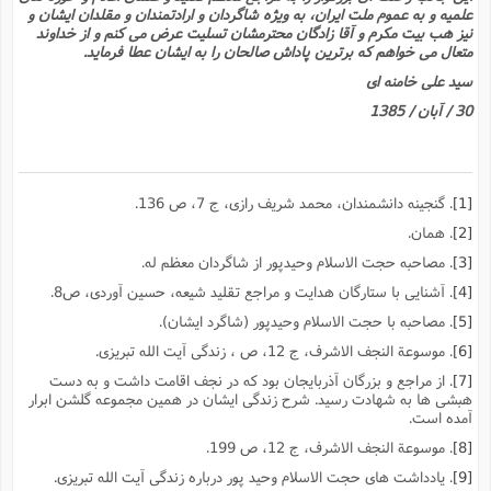
علمیه و به عموم ملت ایران، به ویژه شاگردان و ارادتمندان و مقلدان ایشان و
نیز هب بیت مکرم و آقا زادگان محترمشان تسلیت عرض مى کنم و از خداوند
متعال مى خواهم که برترین پاداش صالحان را به ایشان عطا فرماید.
سید على خامنه اى
30 / آبان / 1385
[1]
. گنجینه دانشمندان، محمد شریف رازى، ج 7، ص 136.
[2]
. همان.
[3]
. مصاحبه حجت الاسلام وحیدپور از شاگردان معظم له.
[4]
. آشنایى با ستارگان هدایت و مراجع تقلید شیعه، حسین آوردى، ص8.
[5]
. مصاحبه با حجت الاسلام وحیدپور (شاگرد ایشان).
[6]
. موسوعة النجف الاشرف، ج 12، ص ، زندگى آیت الله تبریزى.
[7]
. از مراجع و بزرگان آذربایجان بود که در نجف اقامت داشت و به دست
هبشى ها به شهادت رسید. شرح زندگى ایشان در همین مجموعه گلشن ابرار
آمده است.
[8]
. موسوعة النجف الاشرف، ج 12، ص 199.
[9]
. یادداشت هاى حجت الاسلام وحید پور درباره زندگى آیت الله تبریزى.