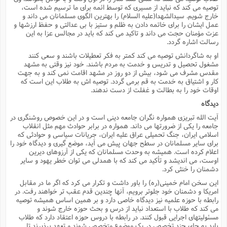
توصیه مى کند که نباید از مسیرى که توسط ائمه براى ما ترسیم شده است،
خارج شویم. سیدالشهدا(علیه السلام) را بهترین الگوى مسلمانان مى داند و
عمل ایشان را براى خاتمه دادن به ظلم و ستیز با بى عدالتى و حفظ ارزشها و
عزت مؤمنان حجت مى داند و تاکید مى کند که باید در مجالس عزا به این
رسالت اشاره گردد.
او به شاگردانش توصیه مى کند کمتر به فکر تعطیلات باشند و سعى کنند
مشغول تحصیل و تدریس و خدمت به مردم باشند. خود نیز وقتى به مشهد
مقدس مشرف مى شود، بیش از دو روز در مشهد اقامت نمى کند و به جهت
کار و اشتیاق به خدمت به قم برمى گردد. توصیه اش به طلاب این است که
اوقات خود را به بطالت و غفلت از دست ندهند.
دیدگاه
آیت الله تبریزى همواره نگران جامعه دینى است و در این خصوص روشنگرى در
جامعه را یکى از ضرورتها مى داند. همواره در برابر حوادث مهم مثل انقلاب
اسلامى ایران، جنگ تحمیلى عراق علیه ایران، جریانات سیاسى و حوادثى که
براى سایر مسلمانان در سطح جهان پیش مى آید، موضع گیرى و دیدگاه خود را
اعلام کرده است. همیشه به وحدت مسلمانان که یکى از آرزوهاى دیرین
اوست، مى اندیشد و تأکید مى کند که با همدلى مى توان خطر یهود و سایر
دشمنان را خنثى کرد.
این سخن امام خمینى(ره) را باور داشت و تکرار مى کرد که اگر ما در مقابل
امریکا و دشمنان خود جلوتر برویم، آنها چندین قدم عقب تر خواهند رفت. در
رابطه با حوزه علمیه نیز دیدگاه خاصى دارد و بر همین اساس همیشه توصیه
مى کند که طلاب با استعداد نباید از درس و بحث حوزه خارج شوند و
مسئولیتهاى اجرایى قبول کنند. در رابطه با دروس حوزه اعتقاد دارد که طلاب
باید به جاى چند تخصص در یک موضوع متخصص شوند و تعهد بپذیرند تا