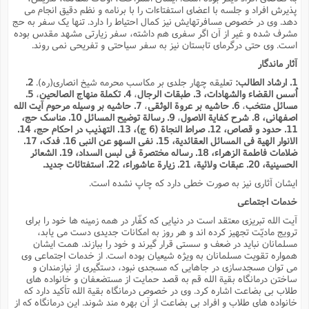
پذیرش افراد و جلسه با اعضاى استفتاءات را با برنامه و نظم دقیق انجام مى
دهد. وى در خصوص مسافرتهایش نیز کمال احتیاط را دارد. تنها یک سفر به حج
مشرف شده و غیر از آن اگر سفرى هم داشته، سفر زیارتى مشهد مقدس بوده
است. وى حتى درگرماى تابستان نیز به سفر سیاحتى و تفریحى نمى روند.
آثار ماندگار
1. ارشاد الطالب:
تعلیقه چهار جلدى بر مکاسب محرمه شیخ انصارى(ره).
2.
اُسس القضاء والشهادات، 3. طبقات الرجال
،
4. تکملة منهاج الصالحین
،
5.
مسائل منتخب
،
6. حاشیه بر عروة الوثقى
،
7. حاشیه بر وسیله مرحوم آیت الله
اصفهانى، 8. شرح کفایة الاصول
،
9. رسالة توضیح المسائل 10. مناسک حج،
11. حدود و قصاص، 12. صراط النجاة (6 ج)، 13. التهذیب در احکام حج، 14.
الانوار الهیة فى المسائل العقائدیة، 15. نفى السهو عن النبى 16. فدک، 17.
ضلامات فاطمة الزهراء، 18. رساله مختصرة فى لبس السداد، 19. الشعائر
الحسینیة، 20. عبقات ولائیة، 21. زیارة عاشوراء، 22. استفتائات جدید.
ایشان آثارى نیز به صورت خطى دارد که چاپ نشده است.
خدمات اجتماعى
آیت الله تبریزى معتقد است در دنیایى که کفّار در همه زمینه ها خود را براى
ترویج مادیّت تجهیز کرده اند و هر روز به امکانات جدیدى دست مى یابد،
مسلمانان نباید در ضعف و سستى قرار گیرند و خود را ببازند. همت ایشان
همواره تقویت مسلمانان به ویژه شیعیان بوده است. از خدمات اجتماعى وى
مى توان مسجدسازى در جاهایى که مسجدى نبود، دستگیرى از نیازمندان و
ساختن درمانگاه بقیة الله قم به قصد حمایت از مستضعفان و خانواده هاى
طلاب بى بضاعت اشاره کرد. وى در خصوص درمانگاه بقیة الله تأکید دارد که
خانواده هاى طلاب و افراد بى بضاعت از آن بهره مند شوند. این درمانگاه که از