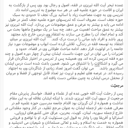
عمده تبحر آیت الله تبریزى در فقه، اصول و رجال بود. وى پس از بازگشت به
ایران و اقامت در حوزه علمیه قم، در هر سه موضوع به تدریس ادامه داد.
تدریس وى به جهت مصاحبت زیاد با اساتید بزرگ نجف تا حدودى به سبک
حوزه نجف است. معروف است که تدریسهاى حوزه علمیه نجف کمتر در طول
ادامه مى یابد و بیشتر به عرض و عمق موضوعات مى پردازد. آیت الله تبریزى نیز
بیشتر به عمق مباحث اهمیت مى دهد. چه بسا در یک موضوع ماهها بحث مى
کند و تمام ابعاد آن را مطرح مى سازند به اعتقاد وى درس خارج باید مجتهد
[12]
پرور باشد و افراد باید مبانى را درست درک کنند.
آیت الله تبریزى بر مبناى
اعتقاد به توسعه فقه در زندگى، تلاش کرده است ابواب و موضوعات مورد نیاز
جامعه را در اولویت قرار دهد. ادامه مباحث طولانى وى در قضاء، حدود و
تعزیرات را مى توان در این جهت دانست. ایشان بیش از چهار دوره اصول و چند
دوره فقه تدریس کرده اند. وى همیشه پس از تدریس در اختیار شاگردان قرار
مى گیرد و اشکالات را با اشتیاق مى شنود. همین باعث شده است درس ایشان
[13]
استادپرور باشد.
مى توان گفت امروز تعداد زیادى از شاگردان وى به اجتهاد
رسیده اند. در عرصه هاى تعلیم و تربیت نیز تعداد قابل توجهى از فضلا و مربیان
از محفل درس ایشان به چنین مقامى دست یافته اند.
مرجعیّت
پس از رحلت آیت الله خویى عده اى از علماء و فضلا، خواستار پذیرش مقام
مرجعیت از سوى آیت الله تبریزى شدند. با اینکه ایشان علاقه اى به این مقام
نداشت و همواره از آن گریزان بود اقدام جامعه مدرسین حوزه علمیه قم در
معرفى هفت نفر ازجمله ایشان به عنوان مرجع تقلید، در کنار وجود مقلدانى در
خارج ازجمله سوریه، لبنان، کویت، بحرین، عراق حتى کشورهاى اروپایى،
استرالیا و آفریقا وى را وادار به قبول این مسئولیت کرد. او با تواضع و فروتنى
همواره به خدمت به اسلام و رشد و تعالى مسلمانان و شیعیان مى اندیشید و
الگوى اخلاقى براى شاگردان و مریدانش به شمار مى آید. با توجه به موقعیت