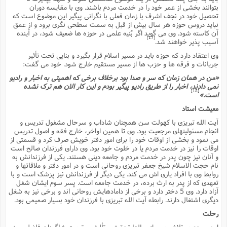
بتوانند بخشى از عمر خود را در خدمت مردم باشند. وى با مقایسه دوران
تحصیل خود در نجف اشرف با زمان فعلى با نگرانى پیگیر این موضوع است که
نباید دروس حوزه هر سال بیش از قبل به سمت سطحى نگرى برود و از عمق
آن کاسته شود. وى مى گوید اگر بُنیه علمى در حوزه ها ضعیف شود، در آینده
[17]
آسیب پذیر خواهند شد.
وى اعتقاد دارد که حوزه باید در مسیر اسلام قرار بگیرد و بنایى تحت تأثیر
جریانات و فرقه ها و حزب ها از مسیر مستقیم خارج شود. خود مى گفت:
«من در همان زمان که سر و صدا بود برخلاف برخى که اهمیتى به اخبار و رادیو
نمى دادند، اخبار را از طریق رادیو پیگیر بودم و این کار الان هم ترک نشده
[18]
است.»
معیشت استاد
آیت الله تبریزى با کهولت سن همچنان شاداب و سرحال مشغول تدریس و
انجام مسئولیتهاى مرجعیت بود. وى تا همین اواخر، خارج فقه و اصول تدریس
مى نمود و بخشى از اوقات خود را براى امور دفتر خویش صرف کرد و قسمتى از
اوقات را نیز در خدمت مردم یا در خلوت خود بود. وى داراى فرزندان صالح است
و آنان نیز چون پدر در خدمت مردم و جامعه دینى هستند. یکى از فرزندانش به
نام حجت الاسلام شیخ جعفر تبریزى روحانى است و در امور دفتر و ملاقاتها و
روابط وى با افراد یارى اش مى کند. یکى دیگر از فرزندانش نیز پزشک است و با
تعهدى که از پدر به ارث برده، در خدمت جامعه است. پسر سوم ایشان شغل
آزاد دارد. وى 5 دختر دارد و برخى از دامادهایش روحانى اند و برخى نیز به شغل
دیگرى اشتغال دارند. رابطه آیت الله تبریزى با فرزندان خود بسیار صمیمى بود.
رحلت
این مرجع پر تلاش پس از سالها تحقیق و تألیف و تربیت شاگردان فاضل، روز