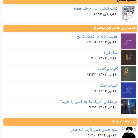
کتاب گلشن ابرار - جلد هفتم
1 فروردین 1386, 0:0
جدیدترین ها در این موضوع
هویت زنانه در تندباد تاریخ
12 تیر 1404, 12:15
سگ کی؟
11 تیر 1404, 17:0
کارهای کثیف
11 تیر 1404, 13:42
الهیات جنگ...
11 تیر 1404, 10:7
در مقابل آمریکا ما چه کسی را داریم؟!...
10 تیر 1404, 9:25
پر بازدیدترین ها
سید حسن صدر (آیت الله صدر)
12 مهر 1394, 16:26