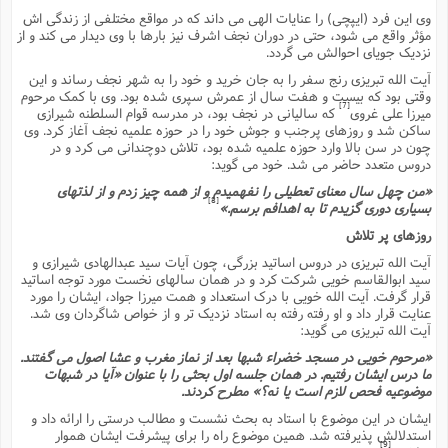
ت
ا
وى این فرد (ایپچى) را عنایات الهى مى داند که در مواقع مختلفى از زندگى اش
ا
ف
ح
ت
ت
س
مؤثر واقع مى شود، حتى در دوران نجف اشرف نیز بارها با وى دیدار مى کند و از
ن
ج
نزدیک جویاى احوالش مى گردد.
ذ
ق
ش
م
و
م
م
آیت الله تبریزى رنج سفر را به جان خرید و خود را به شهر نجف رساند و این
س
م
ج
(
وقتى بود که بیست و هفت سال از عمرش سپرى شده بود. وى با کمک مرحوم
ا
و
[7]
میرزا على غروى
که سالیانى در نجف بود، در مدرسه قوام السلطنه شیرازى
ج
ش
ح
چ
م
ساکن شد و روزهاى پرجنب و جوش خود را در حوزه علمیه نجف آغاز کرد. وى
ع
س
ف
خ
چون در سن بالا وارد حوزه علمیه شده بود، تلاش دوچندانى مى کرد و در
(
ا
ف
دروس متعدد حاضر مى شد. خود مى گوید:
ن
ن
ت
م
«من چهل سال معناى تعطیلى را نفهمیدم و از همه چیز زدم و از لذتهاى
ذ
م
[8]
بسیارى دورى گزیدم تا به اهدافم برسم.»
ت
م
م
ک
روزهاى پر تلاش
ا
ش
(
ه
ش
آیت الله تبریزى در دروس اساتید بزرگى، چون آیات سید عبدالهادى شیرازى و
پ
سید ابوالقاسم خویى شرکت کرد و در همان سالهاى نخست مورد توجه اساتید
ع
ا
چ
و
قرار گرفت. آیت الله خویى با درک استعداد و همت میرزا جواد، ایشان را مورد
ا
و
ع
ش
عنایت قرار داد و او رفته رفته به استاد نزدیک تر و از خواص شاگردان وى شد.
پ
(
ف
آیت الله تبریزى مى گوید:
ذ
ف
ن
«مرحوم خویى در مسجد خضراء شبها بعد از نماز مغرب و عشا اصول مى گفتند.
م
ز
ن
ت
ما درس ایشان رفتیم. در همان جلسه اول بحثى را با عنوان «آیا در شبهات
ا
(
م
موضوعیه فحص لازم است یا نه؟» مطرح کردند.
ت
ح
م
ایشان در این موضوع با استاد به بحث نشست و مطالب درستى را ارائه داد و
ا
ع
استدلالش پذیرفته شد. همین موضوع راه را براى پیشرفت ایشان هموار
(
ع
ش
[9]