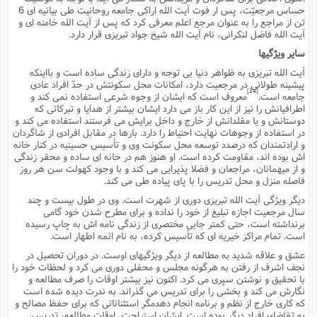
حساس مرجعیّت، پس ار فوت آیت الله اراکى جامعه روحانیت طى بیانیه اى 6
تن از مراجع را به عنوان مرجع اعلم معرفى کرد که پس از آیت الله خامنه اى و
آیت الله فاضل لنکرانى، نام آیت الله شیخ جواد تبریزى قرار دارد.
سایر ویژگیها
آیت الله تبریزى به ظواهر دنیا بى توجه و داراى زندگى ساده است و بااینکه
پیشینه طولانى در مرجعیت دارد، امکانات محل سکونتش در حدّ افراد عادى
[14]
جامعه است.
معروف است که ایشان از وجوه شرعى استفاده نمى کند و
اطرافیانش را نیز از این کار باز مى دارد ایشان بیشتر از هدایا و تبرکاتى که
دوستانش و یا مقلدانش از خارج و داخل برایش مى فرستند استفاده مى کند و
در استفاده از وجوهات نهایت احتیاط را دارد. بارها در مقابل افرادى از شاگردان
و ارادتمندان که درصدد توسعه محل سکونت وى و تأسیس حسینیه در کنار خانه
اش بوده اند، مقاومت کرده است. او هنوز هم در خانه اى ساده و محقر زندگى
و از میهمانان، مراجعان و فضلا پذیرایى مى کند و با وجود کهولت سن هر روز
فاصله منزل و محل تدریس را با پاى پیاده طى مى کند.
دیگر ویژگى آیت الله تبریزى دورى از شهرت است. وى در طول بیست و چند
سال مرجعیت اجازه تبلیغ از خود را نداده و براى مطرح شدن خود گامى
برنداشته است، حتى کمتر جایى مختصرى از زندگى نامه اش به چاپ رسیده
است. تمام مراکز خیریه اى که تأسیس کرده، به نام ائمه اطهار است.
عشق و علاقه شدید به مطالعه از دیگر ویژگیهاى اوست. در دوران تحصیل در
نجف اشرف از رفتن به هرگونه مجلس و محفلى دورى مى کرد و لحظات خود را
با تحقیق و نوشتن سپرى مى کرد. اکنون نیز بیشتر اوقات را صرف مطالعه و
نگارش مى کند و بخشى را براى تدریس مى گذراند. به ندرت دیده شده است
که کارى خارج از نظم و برنامه انجام دهدمگر استثنائاتى که براى حفظ مصالح و
به تقاضاى افراد دیگر بوده است. ایشان استراحت، اوقات مطالعه، تدریس،