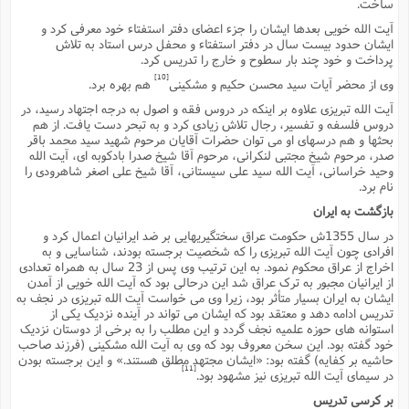
ساخت.
ا
ش
و
آیت الله خویى بعدها ایشان را جزء اعضاى دفتر استفتاء خود معرفى کرد و
ف
ایشان حدود بیست سال در دفتر استفتاء و محفل درس استاد به تلاش
(
ذ
ن
پرداخت و خود چند بار سطوح و خارج را تدریس کرد.
م
م
غ
[10]
وى از محضر آیات سید محسن حکیم و مشکینى
هم بهره برد.
م
م
(
آیت الله تبریزى علاوه بر اینکه در دروس فقه و اصول به درجه اجتهاد رسید، در
دروس فلسفه و تفسیر، رجال تلاش زیادى کرد و به تبحر دست یافت. از هم
ش
ب
بحثها و هم درسهاى او مى توان حضرات آقایان مرحوم شهید سید محمد باقر
ه
(
صدر، مرحوم شیخ مجتبى لنکرانى، مرحوم آقا شیخ صدرا بادکوبه اى، آیت الله
و
وحید خراسانى، آیت الله سید على سیستانى، آقا شیخ على اصغر شاهرودى را
ن
ا
نام برد.
ف
ح
بازگشت به ایران
م
(
در سال 1355ش حکومت عراق سختگیریهایى بر ضد ایرانیان اعمال کرد و
م
افرادى چون آیت الله تبریزى را که شخصیت برجسته بودند، شناسایى و به
ن
اخراج از عراق محکوم نمود. به این ترتیب وى پس از 23 سال به همراه تعدادى
ش
(
از ایرانیان مجبور به ترک عراق شد این درحالى بود که آیت الله خویى از آمدن
د
ایشان به ایران بسیار متأثر بود، زیرا وى مى خواست آیت الله تبریزى در نجف به
س
تدریس ادامه دهد و معتقد بود که ایشان مى تواند در آینده نزدیک یکى از
ف
استوانه هاى حوزه علمیه نجف گردد و این مطلب را به برخى از دوستان نزدیک
ف
م
خود گفته بود. این سخن معروف بود که وى به آیت الله مشکینى (فرزند صاحب
ش
م
حاشیه بر کفایه) گفته بود: «ایشان مجتهد مطلق هستند.» و این برجسته بودن
[11]
در سیماى آیت الله تبریزى نیز مشهود بود.
بر کرسى تدریس