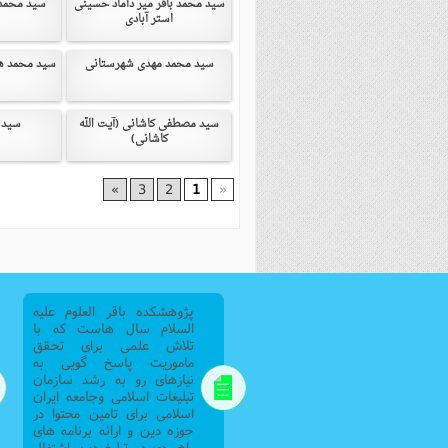
سید محمد باقر میر داماد حسینی
سید محمد
استر آبادی
فصل 
علوم
سید محمد مهدی شهرستانی
سید محمد ها
خ
سید مصطفی کاشانی (آیت الله
سید 
کاشانی)
»
3
2
1
«
پژوهشکده باقر العلوم علیه
السلام سال هاست که با
تلاش علمی برای تحقق
ماموریت پاسخ گویی به
نیازهای رو به رشد سازمان
تبلیغات اسلامی وجامعه ایران
اسلامی برای تامین محتوا در
حوزه دین و ارائه برنامه های
راهبردی در تبلیغ دین اشتغال