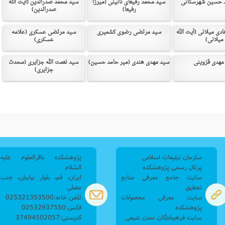
 حسین شهرستانی
سید محمد رفیعای نائینی (میرزا
سید محمد صدرالدین (آیت الله
رفیعا)
صدرالدین)
نامه سبک زندگی
پيش شماره 2 فصلنامه مطالعات معنوی
شماره اول فصل نامه تربیت تبلیغی
 تربیتی
آئین دوست یابی
شماره دوم فصل نامه تربیت تبلیغی
شماره اول فصل نامه مطالعات معنوی
دی میلانی (آیت الله
سید مرتضی رضوی کشمیری
سید مرتضی عسکری (علامه
میلانی)
عسکری)
انواده
شماره دوم فصل نامه مطالعات معنوی
شماره سوم و چهارم فصل نامه تربیت تبلیغی
شماره سوم فصل نامه مطالعات معنوی
شماره پنج و شش فصل نامه تربیت تبلیغی
مهدی قزوینی
سید مهدی هندی (میر حامد حسین)
سید نعمت اللّه جزایری (محدث
جزایری)
شماره چهارم و پنجم فصل نامه مطالعات معنوی
شماره ششم فصل نامه مطالعات معنوی
شماره هشتم و نهم فصل‌نامه مطالعات معنوی
شماره دهم فصل‌نامه مطالعات معنوی
سازمان تبلیغات اسلامی
پژوهشکده باقرالعلوم علیه
پرتال رسمی پژوهشکده
السّلام
سایت جامع معرفی منابع
ایران، قم، بلوار نیایش، جنب
تحقیق
مصلی
سایت معرفی محصولات
تلفن خانه:025321353500
پژوهشکده
فکس:02532937550
سایت فرهیختگان تمدن شیعی
کدپستی:37494502057