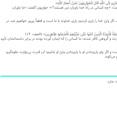
رِی إِلَی اللَّهِ قَالَ الْحَوَارِییُونَ نَحْنُ أَنصَارُ اللَّهِ»
نامه سبک زندگی
پيش شماره 2 فصلنامه مطالعات معنوی
شماره اول فصل نامه تربیت تبلیغی
: «چه کسانی در راه خدا یاوران من هستند؟!» حواریون گفتند: «ما یاوران
 تربیتی
آئین دوست یابی
شماره دوم فصل نامه تربیت تبلیغی
شماره اول فصل نامه مطالعات معنوی
 ولیّ خدا را یاری کردیم؛ یاری خداوند با ما است و قطعاً پیروز خواهیم شد. در
انواده
شماره دوم فصل نامه مطالعات معنوی
شماره سوم و چهارم فصل نامه تربیت تبلیغی
شماره سوم فصل نامه مطالعات معنوی
شماره پنج و شش فصل نامه تربیت تبلیغی
َةٌ فَأَییَدْنَا الَّذِینَ آمَنُوا عَلَیٰ عَدُوِّهِمْ فَأَصْبَحُوا ظَاهِرِینَ» (الصف: ۱۴)
دند و گروهی کافر شدند؛ ما کسانی را که ایمان آورده بودند در برابر دشمنانشان تأیید
شماره چهارم و پنجم فصل نامه مطالعات معنوی
شماره ششم فصل نامه مطالعات معنوی
اگر پای یاری‌دادن او با یاری‌دادن ولیّ او باشیم؛ آن قدرت بی‌نهایت جلوه‌گری
شماره هشتم و نهم فصل‌نامه مطالعات معنوی
می‌کوبد.
شماره دهم فصل‌نامه مطالعات معنوی
ندارد.