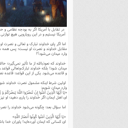
بانک پژوهشگران وفرهیختگان
مهدویت
زندگی نامه فرهیختگان
مد
دی
مقام
کارب
ذکر 
اخبار
فرهنگی
معرفی پژوهشگران
آداب و احکام اصناف
ا
ویژگ
مقال
ذکر 
معرفی سایت ها
عمومی
حوزه و دانشگاه
پایگاه های علمی
فرق 
راه 
تعاو
مهار
ذکر 
در تقابل با آمریکا اگر به بودجه نظامی و ح
اطلاعیه
فقه
اعتقادی
پایگاه های مذهبی
ا
توبه
روش 
ذکر 
آمریکا نیستیم و در این رویارویی هیچ توازنی
اخلاق
سیاسی
پایگاههای عقائد
عل
اهتم
ذکر 
اما اگر پای خداوند تبارک و تعالی و نصرت او
مقابل خداوند و نصرت او نیست؛ پس همه سؤا
اجتماعی
پایگاههای فرهنگی
عل
مجموعه پرسش ها و پاسخ ها
ذکر 
وارد میدان می‌شود؟!
جامعه
پایگاههای جامع موضوعات
ف
ذکر 
خداوند که نعوذبالله از ما تأثیر نمی‌گیرد؛ حا
میدان شود! بلکه خداوند تبارک‌وتعالی قوا
اخبار عمومی
پایگاههای اندیشمندان اسلام
ک
ذکر
و قاعده می‌شود. یکی از این قواعد؛ قاعده 
خبرگزاری ها
پایگاه های پاسخ گویی به سوا
فق
اولین شرط اینکه مشمول نصرت خداوند شویم؛
وارد میدان شویم:
پایگاه های پاسخ گویی به احک
«یَا أَیُهَا الَّذِینَ آمَنُوا إِنْ تَنصُرُوا اللَّهَ یَنصُرْکُمْ وَ
ای اهل ایمان اگر خداوند را یاری دهید؛ او نیز 
پایگاه های تاریخی
منت
پایگاه های آموزشی
ا
اما سؤال بعد؛ چگونه می‌شود خداوند را نصرت داد؟! خداوند در آیه ۱۴ صف، 
فصل 
«یَا أَیُهَا الَّذِینَ آمَنُوا کُونُوا أَنصَارَ اللَّهِ»
ای کسانی که ایمان آورده‌اید! یاوران خدا با
فصلن