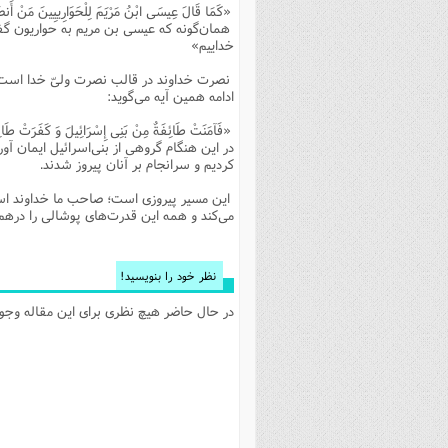
«کَمَا قَالَ عِیسَی ابْنُ مَرْیَمَ لِلْحَوَارِییِینَ مَنْ أَنصَا
فصل 
همان‌گونه که عیسی بن مریم به حواریون گفت
خداییم»
علوم
نصرت خداوند در قالب نصرت ولیّ خدا است. اگر
خ
ادامه همین آیه می‌گوید:
«فَآمَنَتْ طَائِفَةٌ مِنْ بَنِی إِسْرَائِیلَ وَ کَفَرَتْ طَائِف
در این هنگام گروهی از بنی‌اسرائیل ایمان آور
کردیم و سرانجام بر آنان پیروز شدند.
این مسیر پیروزی است؛ صاحب ما خداوند است و 
می‌کند و همه این قدرت‌های پوشالی را درهم 
نظر خود را بنویسید!
در حال حاضر هیچ نظری برای این مقاله وجود 