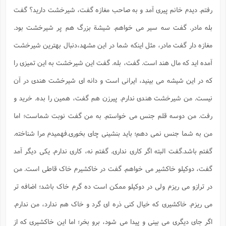
رفتم. دیدم خانم پیری آمد و به صاحب مغازه گفت، شیرخشت دارید؟ گفت
بله مادر. گفت سه سیر می خواهم. شیشة بزرگ هم پر شیرخشت بود.
مغازه دار گفت مادر، مثل اینکه شما در این مشهد،دنبال بهترین شیرخشت
آمده اید که مال هند است. گفت، بله. گفت این شیرخشت به این تمیزی را
که در این شیشه می بینید، ایرانی است و دانه ای شیرخشت هندی در آن
نیست. من شیرخشت هندی ندارم. پیرزن هم گفت، همین را بده. خرید و
رفت. من دوسه قلم جنس می خواستم. به من گفت نوبت شماست؛ اما
من به شما جنس نمی دهم؛ باید بنشینی چای بخوری.فهمیدم مرا شناخته.
گفتم باشد.گفت البته اگر کاری نداری. گفتم نه، کاری ندارم. یکی دیگر آمد
گفت، دوکیلو خاکشیر می خواهم. گفت در خاکشیرم خاک قاطی است. من
در ترازو می ریزم ولی در دوکیلو ممکن است ده گرم خاک باشد؛ اضافه تر
می ریزم. خاکشیری که خیال کنی ذره ای گرد و خاک هم ندارد، من ندارم.
اگر جای دیگری می بینی و پیدا می شود، برو بخر؛ اما این خاکشیری که از