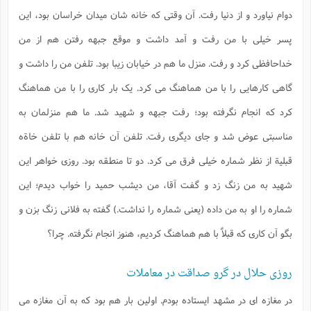
دوام نیاورد و از دنیا رفت. آن وقتی که خانه شان میدان خراسان بود، این
پسر خیلی با من رفت و آمد داشت و موقع جبهه رفتن هم از من
خداحافظی کرد و رفت. منزل ما هم در خیابان زیبا بود. تلفن من را داشت و
گاهی کارهایی را با من هماهنگ می کرد. یک بار کاری را با من هماهنگ
کرد که انجام نگرفته بود؛ رفت جبهه و شهید شد. ما هم منزلمان به
مناسبتی عوض شد و جای دیگری رفت. تلفن آن خانه هم با تلفن خاةه
قبلیة از نظر شماره خیلی فرق می کرد. دو تا منطقه بود. روزی خواهر این
شهید به من زنگ زد و گفت آقا، من دیشب حمید را خواب دیدم؛ این
شماره را او به من داده (یعنی شماره را نداشت.) گفته به فلانی زنگ بزن و
بگو آن کاری که قبلاً با هم هماهنگ کردیم، هنوز انجام نگرفته. چرا؟
روزی حلال در گرو صداقت در معاملات
در مغازه ای در مشهد ایستاده بودم. اولین بار هم بود که به آن مغازه می