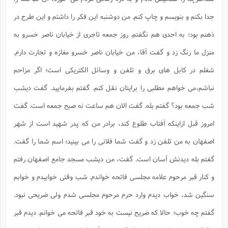
جدا بکنم و بنویسم و چاپ کنم. من دوشنبه این فکر را داشتم و این طرح در
ذهنم بود؛ به احدی هم نگفتم. روز جمعه تاجری از خیابان ناصر خسرو به
منزل ما زنگ زد و گفت آقا، من خیابان ناصر خسرو مغازه و تجارت دارم.
شغلم در کابل های برق و تلفن و وسائل الکتریکی است؛ اگر مزاحم
نباشم،می خواهم مطلبی را برایتان نقل کنم. گفتم بفرمایید. گفت دیشب
شب جمعه بود؟ گفتم بله. گفت الان هم ساعت نه صبح جمعه است. گفت
امروز قبل ازاینکه آفتاب طلوع کند، برادر من که پدر شهید است از شهر
اصفهان به من تلفن زد و گفت شما فلانی را می بینید؛ اسم شما را گفت.
گفتم بله دیدنش آسان است. گفت، من دیشب مسجد جامع اصفهان رفتم
و کنار قبر مرحوم علامه مجلسی فاتحه خواندم. شب وقتی خوابیدم و خوابم
سنگین شد، خواب دیدم وارد حرم مرحوم مجلسی شدم ولی ضریحی نبود.
گفتم چه خوب؛ حالا که ضریح نیست به خود قبر فاتحه می خوانم. دیدم قبر