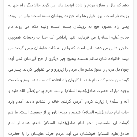
دهد که مال و مغازۀ مردم را داده ام؛بعد مادر می گوید حالا دیگر راه حج به
رویت باز است، برو. خیلی ها راه حج به رویشان بسته است؛ ولی می روند؛
یعنی راه معنوی حج به رویشان بسته است؛ ولیبه مکه می روند.امام
صادق(علیه السلام) می فرماید، تنها پاداشی که خدا به زحمات همچین
حاجی هایی می دهد، این است که وقتی به خانه هایشان برمی گردند،می
بینند خانواده شان سالم هستند وهیچ چیز دیگری از حج گیرشان نمی آید؛
چون دل مردم را سوزاندندو مال مردم را زیرورو و بی تقوایی کردند. پسر می
گوید من حجم که تمام شد، با کاروان راه افتادم که به مدینه بروم و خدمت
وجود مبارک حضرت صادق(علیه السلام) برسم. حرم پیامبر(صلّی الله علیه و
آله و سلّم) را زیارت کردم. آدرس گرفتم. خانه را نشانم دادند. آمدم وارد
خانة امام صادق(علیه السلام) شدیم و دیدم اتاق پر از جمعیت است. ما هم
گوشه ای نشستیمو محو امام صادق(علیه السلام) شدم. همه از امام
صادق(علیه السلام) خوششان می آید. مردم حرف هایشان را با حضرت