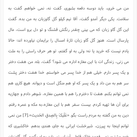
من می خری، باید دوسه دفعه بشوری. گفت نه، نمی خواهم. گفت به
سلامت. یکی دیگر آمدو گفت، آقا نیم کیلو گل گاوزبان به من بده. گفت
این گل گاو زبان که می بینی چقدر رنگش قشنگ و تو دل برو است، مال
پارسال است. هنوز گل گاو زبان تازة امسال را برایمان نیاورده اند؛ حالا
یادم نیست که خرید یا نه؛ ولی به او گفتم، تو هر حرف راستی را به ملت
می زنی، زندگی ات با این مغازه اداره می شود؟ گفت، بله. من هفت دختر
و یک پسر دارم. خیلی هم از خدا پسر می خواستم. خدا هفت دختر پشت
سر هم به من داد و یک پسر که او هم منگل است و دیوانه. هیچ کاری هم
نمی توانم بکنم. هفت تا دخترم را هم با همین مغازه، شوهر دادم و جهازیه
برای آن ها تهیه کردم. بیست سفر هم با این مغازه،به مکه و عمره رفتم.
دین به من گفته به مردم راست بگو.
«عَلَیکَ بِالصِدقِ الحَدیث»
.
[7]
من نمی
توانم اینجا به پیرزن، شیرخشت ایرانی به جای هندی بدهم. خاکشیری که
خود مشتری نمی فهمد خاک قاطی آن است، باید به او بگویم. گل گاوزبان