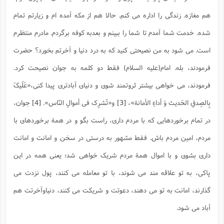
هم مغازه. زندگی را اداره می کنم. حالا هم از مکه آمده ام و زیارتم تمام
شده. خدمت شما آمدم تا شما را ببینم و بعدبه کوفه برگردم. مادرم منتظرم
است. می شود به من نصیحتی کنید که به درد دنیا و آخرتم بخورد؟ حضرت
فرمودند، بله. امام(علیه السلام) فقط دو کلمه به جوان نصیحت کرد.
فرمودند، می خواهی بیشتر ثروتمند شوی و دنیای آبادتری پیدا کنی،
«عَلَیکَ
بِالصِدقِ الحَدیث وَ أداءِ الأمانة»
،
[3]
و
«تَشرِک فی أموالِ النّاس»
.
[4]
جوان،
در تمام برخوردهایی که با مردم داری، راست بگو و در همۀ برخوردهای با
مردم، امین مردم باش. فقط مشهور به درستی در سخن و امانت و امانت
داری بشوی و با اموال همة مردم شریک خواهی شد؛ یعنی همه در این
پاکی، به تو علاقه مند می شوند، با تو معامله می کنند، پول نزدت می
گذارند، امانت به تو می دهند، دعوتت و شریکت می کنند، دنیاوآخرتت هم
آباد می شود.