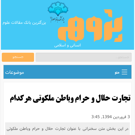
بزرگترین بانک مقالات علوم
انسانی و اسلامی
جستجو
موضوعات
منو
ق
اطلاع رسانی های علمی
ا
تجارت حلال و حرام وباطن ملکوتی هرکدام
ق
بانک محتوای تبلیغ
ر
ه
ب
ق
بانک مقالات
ع
م
3 فروردین 1394, 3:45
ت
ب
ق
م
پرسش و پاسخ
در این بخش متن سخنرانی با عنوان تجارت حلال و حرام وباطن ملکوتی
م
ک
ق
م