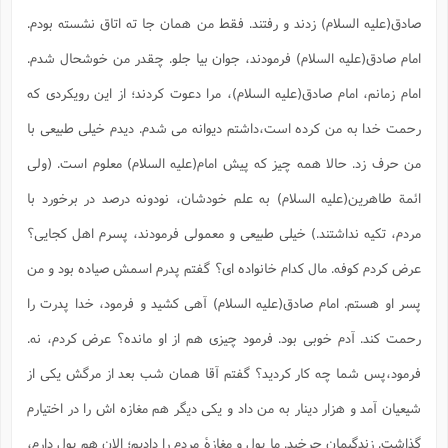
صادق(علیه السلام) زدند و رفتند. فقط من همان جا ته اتاق نشسته بودم.
امام صادق(علیه السلام) فرمودند، جوان بیا جلو. چقدر من خوشحال شدم.
امام زمانم، امام صادق(علیه السلام)، مرا دعوت کردند؛ از این رویکردی که
رحمت خدا به من کرده است،داشتم دیوانه می شدم. دیدم خیلی طبیعی با
من حرف زد. حالا همه چیز که پیش امام(علیه السلام) معلوم است. (ولی
ائمة طاهرین(علیه السلام) به علم خودشان، نودونه درصد در برخورد با
مردم، تکیه نداشتند.) خیلی طبیعی و معمولی فرمودند، پسرم اهل کجایی؟
عرض کردم کوفه. مال کدام خانواده ای؟ گفتم پدرم اسمش صیاده بود و من
پسر او هستم. امام صادق(علیه السلام) آهی کشید و فرمود، خدا پدرت را
رحمت کند. آدم خوبی بود. فرمود چیزی هم از او مانده؟ عرض کردم، نه.
فرمود،پس شما چه کار کردید؟ گفتم آقا همان شب بعد از مرگش یکی از
شیعیان آمد و هزار دینار به من داد و یکی دیگر هم مغازه اش را در اختیارم
گذاشت. زندگیمان چرخید. ما پول و مغازۀ مردم را دادیم؛ الان هم پول دارم،