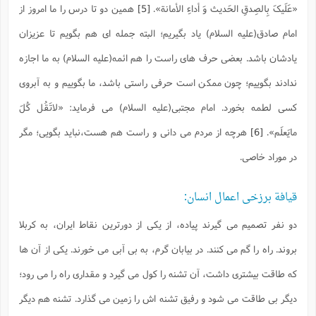
«عَلَیکَ بِالصِدقِ الحَدیث وَ أداءِ الأمانة»
.
[5]
همین دو تا درس را ما امروز از
امام صادق(علیه السلام) یاد بگیریم؛ البته جمله ای هم بگویم تا عزیزان
یادشان باشد. بعضی حرف های راست را هم ائمه(علیه السلام) به ما اجازه
ندادند بگوییم؛ چون ممکن است حرفی راستی باشد، ما بگوییم و به آبروی
کسی لطمه بخورد. امام مجتبی(علیه السلام) می فرماید:
«لاتَقُل کُلَ
مایَعلَم»
.
[6]
هرچه از مردم می دانی و راست هم هست،نباید بگویی؛ مگر
در موراد خاصی.
قیافة برزخی اعمال انسان:
دو نفر تصمیم می گیرند پیاده، از یکی از دورترین نقاط ایران، به کربلا
بروند. راه را گم می کنند. در بیابان گرم، به بی آبی می خورند. یکی از آن ها
که طاقت بیشتری داشت، آن تشنه را کول می گیرد و مقداری راه را می رود؛
دیگر بی طاقت می شود و رفیق تشنه اش را زمین می گذارد. تشنه هم دیگر