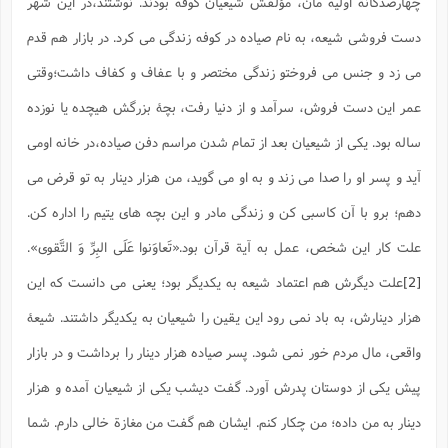
چهارصدگانة اولیه مان، مؤلفش شیعیان کوفه بودند. نوشتند،در این شهر
ت
ا
ا
ف
ح
ت
ت
س
دست فروشی شیعه، به نام صیاده در کوفه زندگی می کرد. در بازار هم قدم
ن
ج
ذ
ق
ش
م
و
م
می زد و جنس می فروختو زندگی مختصر و با عفاف و کفاف داشت؛وقتی
م
س
م
ج
(
ا
و
عمر این دست فروش، سرآمد و از دنیا رفت، بچۀ بزرگش هیچده یا نوزده
ج
ش
ح
چ
م
ع
س
ساله بود. یکی از شیعیان بعد از تمام شدن مراسم دفن صیاده،در خانه اومی
ف
خ
(
ا
ف
ن
آید و پسر او را صدا می زند و به او می گوید، من هزار دینار به تو قرض می
ن
ت
م
ذ
م
ت
دهم؛ برو با آن کاسبی کن و زندگی مادر و این بچه های یتیم را اداره کن.
م
م
ک
ا
ش
(
علت کار این شخص، عمل به آیة قرآن بود.
«تَعاوَنوا عَلَی البِرِّ وَ التَّقوی»
.
ه
ش
پ
ع
[2]
علت دیگرش هم اعتماد شیعه به یکدیگر بود؛ یعنی می دانست که این
ا
چ
و
ا
و
ع
ش
هزار دینارش، به باد نمی رود این یقین را شیعیان به یکدیگر داشتند. شیعۀ
پ
(
ف
ذ
ف
ن
واقعی، مال مردم خور نمی شود. پسر صیاده هزار دینار را برداشت و در بازار
م
ز
ن
ت
ا
(
پیش یکی از دوستان پدرش آورد. گفت دیشب یکی از شیعیان آمده و هزار
م
ت
ح
م
ا
دینار به من داده؛ من چکار کنم. ایشان هم گفت من مغازة خالی دارم. شما
ع
(
ع
ش