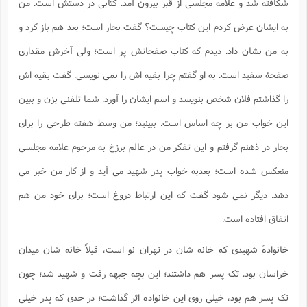
شکافته شد و علامه مجلسی از قبر بیرون آمد. کتابی در دستش است. من
به ایشان عرض کردم این کتاب چیست؟ گفت بحار است؛ بعد هم باز کرد و
به من نشان داد. دیدم که کتاب صفحاتش پر است؛ ولی آخرش مقداری
صفحۀ سفید است. به او گفتم چرا بقیه اش را نمی نویسی. گفت بقیه اش
را گذاشتم فلان شخص بنویسد و اسم ایشان را آورد. شما تلفنی بزن و ببین
این خواب من بر چه اساس است. ببینید؛ من وسط هفته طرحی را برای
بحار در ذهنم گرفتم و این تفکر من در عالم برزخ به مرحوم علامه مجلسی
منعکس شده است؛ بعدبه خواب پدر شهید می آید و از کار من خبر می
دهد. دیگر نمی شود گفت که این ارتباط دروغ است؛ برای خود من هم
اتفاق افتاده است.
خانوادۀ شهیدی که خانه شان در تهران نو است، قبلاً خانه شان میدان
خراسان بود. تک پسر هم داشتند؛ این بچه جبهه رفت و شهید شد؛ چون
تک پسر هم بود، خیلی روی این خانواده اثر گذاشت؛ در حدی که پدر خیلی