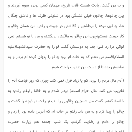
و به من گفت، یادت هست فلان تاریخ، مهمان کسی بودی. میوه آوردند و
بین چاقوها، چاقوی خیلی قشنگی بود. در شلوغی ظرف ها و قاشق چنگال
ها، چاقوی مردم را برداشتی و گذاشتی در جیبت و رفتی. من همان چاقو و
کار خودت هستم؛چون این چاقو به مالکش برنگشته و من با تو هستم. نمی
توانی مرا رد کنی؛ بعد به دوستش گفت تو را به حضرت سیدالشهدا(علیه
السلام)قسم می دهم که به خانه ام برو؛ چاقو را پنهان کرده ام بردار و به
صاحبش بده تا از دست این عقرب راحت شوم.
(آدم مال مردم را ببرد، کم یا زیاد فرق نمی کند. چیزی که روز قیامت آدم را
تخریب می کند، مال حرام است.) بیدار شدم و به خانة رفیقم رفتم؛ به
خانمشگفتم. گفت من همچین چاقویی را ندیدم. رفت دولابچه را گشت و
چاقو را پیدا کرد و به من داد. رفتم درِ خانه ای که آدرس داده بود را زدم و
چاقو را دادم و رضایت گرفتم. یک شب جمعه هم زیارت حضرت
اباعبدالله(علیه السلام) را خواندم و گریه کردم؛ دوباره خوابش را دیدم؛ در