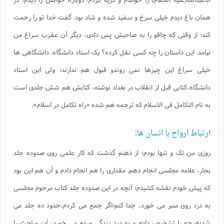
همان باغ دیدم خیلی سرخ و سفید شده و شاد بود. گفت خدا تو را رحمت
کند؛ از وقتی که چاقو را به صاحبش پس دادی، دیگر آن عقرب سراغ من
نیامد. این داستان را چه کسی نقل کرده؟ یک استاد دانشگاه. دانشگاهی ها
خیلی سراغ این چیزها نمی روندو قبول هم ندارند؛ ولی این استاد
دانشگاه،کتابی قبل از انقلاب در بغداد نوشته، کتابش هم شش جلدی است
به نام التکامل فی الاسلام که ترجمه هم شده «راه تکامل در اسلام».
ارتباط ارواح با انسان ها:
روزی من تک و تنها بودم؛ از ذهنم گذشت که کار علمی روی صدوده جلد
بحار، علامه مجلسی انجام دهم. مقداری را هم انجام دادم و آن هم این بود
که پیش خودم نقشه کشیدم؛ آنچه در این صدوده جلد کتاب مرحوم مجلسی
به درد روی منبر می خورد، جدا کنم؛اگر جمع می کردم،حدود ده جلد می
شد؛هرچه را تشخیص دادم و به درد زندگی مردم می خورد، آن مباحث را