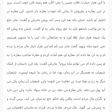
با این هزار دینارت فلان جنس را بخر؛ الآن هم زمینه اش خوب است. بریز
ا
ش
و
ف
در این مغازه و بفروش تا زمانی که خودت مغازه دار شدی، این مغازه در
(
ذ
ن
م
اختیار تو باشد. شش ماه بعد این پسر آمد پیش مادرش و گفت، مادر حج
م
غ
م
م
(
به من واجب شدهو باید به حج بروم. مادر به او گفت، شش ماه پیش که
ش
ب
یک شیعه هزار دینار طلا آورد و به جنابعالی داد، این را ما مدیون هستیم.
ه
(
و
نمی شود مکه بروی. گفت مادر من کم کم این هزار دینار مال مردم را برده
ن
ا
ام و به آن ها داده ام. مغازه ای هم آماده کردم و مغازۀ صاحب مغازه را به
ف
ح
م
(
او پس داده ام. می توانم مکه بروم؟ مادرش گفت: بله. این داستان از کمک
م
ن
شیعیان به همدیگر در آن زمان بود؛ اما در زمان ما شیعه ایبمیرد، شیعیان
ش
(
د
دیگر به زن و بچۀ میت بی تفاوت می شوند؛ ولی شیعیان آن زمان یکی می
س
ف
آید پول می دهد. یکی مغازه می دهد. زن در خانه سواد ندارد؛ ولی دین دارد
ف
م
ش
م
و نگران مال مردم است. وقتی پای حکم حج به میان می آید، برمی گردد و
به پسرش می گوید، مال مردم، مغازۀ مردم. فرزند به مادرش اطمینان می