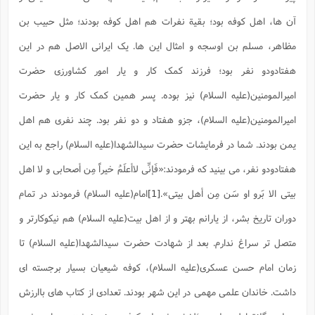
س
م
ع
ف
ق
م
(
ه
ع
ع
ش
ز
م
آن ها، اهل کوفه بود؛ بقیة نفرات هم اهل کوفه بودند؛ مثل حبیب بن
ر
ش
پ
ا
ا
ا
ق
ح
ف
ت
گ
ع
ق
د
پ
ف
مظاهر، مسلم بن اوسجه و امثال این ها. یک ایرانی الاصل هم در این
خ
(
ذ
ب
ت
ا
ش
م
ح
ع
ش
م
ع
هفتادودو نفر بود؛ فرزند کمک کار و یار امور کشاورزی حضرت
س
2
م
ا
ا
خ
ت
خ
آ
م
ف
ق
ح
امیرالمومنین(علیه السلام) نیز بوده. پسر همین کمک کار و یار حضرت
پ
ص
پ
د
ن
و
(
آ
ه
ع
م
ش
ت
امیرالمومنین(علیه السلام)، جزو هفتاد و دو نفر بود. چند نفری هم اهل
ت
د
پ
ج
ا
2
ا
ت
ی
گ
ش
ف
یمن بودند. شما در فرمایشات حضرت سیدالشهدا(علیه السلام) راجع به این
ا
(
ذ
ب
ش
م
هفتادودو نفر، می بینید که فرمودند:
«فَإنِّی لاأعلَمُ خیراً مِن أصحابی و لا اهل
ح
م
ا
ا
م
ا
م
ب
ا
ش
و
(
ف
بیتی الا بَرو او سَن مِن أهل بیتی»
.
[1]
امام(علیه السلام) فرمودند در تمام
م
ش
ف
ن
م
پ
ع
و
ا
ت
دوران تاریخ بشر، از یارانم بهتر و از اهل بیت(علیه السلام) هم نیکوکارتر و
ف
ه
ع
ا
(
ف
ت
ت
متصل تر سراغ ندارم. بعد از شهادت حضرت سیدالشهدا(علیه السلام) تا
ق
ن
ح
ذ
غ
ش
م
ب
زمان امام حسن عسکری(علیه السلام)، کوفه شیعیان بسیار برجسته ای
پ
ت
م
(
د
م
ه
ا
ت
ف
ح
داشت. خاندان علمی مهمی در این شهر بودند. تعدادی از کتاب های باارزش
س
آ
و
ر
ش
ن
ع
ف
ع
م
د