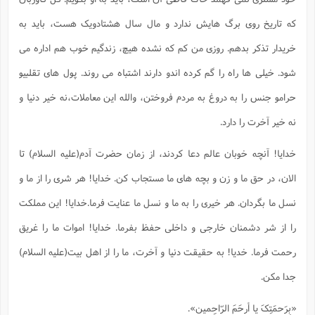
که تاریخ روی برگ هایش ندارد و مال سال هشتادویک هست، باید به
خریدار تذکر بدهم. روزی من کم که نشده هیچ، زندگیم خوب هم اداره می
شود. خیلی ها راه را گم کرده اندو دارند اشتباه می روند. پول های تقلبیو
حرامو جنس را به دروغ به مردم فروختن، والله این معاملات،نه خیر دنیا و
نه خیر آخرت را دارد.
خدایا! آنچه خوبان عالم دعا کردند، از زمان حضرت آدم(علیه السلام) تا
الان، در حق ما و زن و بچه های ما مستجاب کن. خدایا! هر شری را از ما و
نسل ما بگردان. هر خیری را به ما و نسل ما عنایت فرما.خدایا! این مملکت
را از شر دشمنان خارجی و داخلی حفظ بفرما. خدایا! اموات ما را غریق
رحمت فرما. خدیا! به حقیقت دنیا و آخرت، ما را از اهل بیت(علیه السلام)
جدا مکن.
«بِرَحمَتِکَ یا أرحَمَ الرّاحِمین»
.