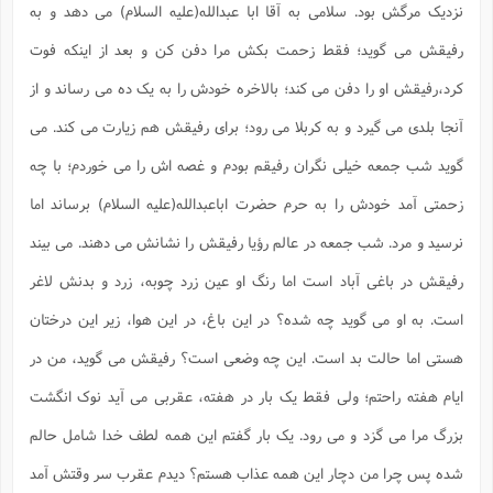
نزدیک مرگش بود. سلامی به آقا ابا عبدالله(علیه السلام) می دهد و به
رفیقش می گوید؛ فقط زحمت بکش مرا دفن کن و بعد از اینکه فوت
کرد،رفیقش او را دفن می کند؛ بالاخره خودش را به یک ده می رساند و از
آنجا بلدی می گیرد و به کربلا می رود؛ برای رفیقش هم زیارت می کند. می
گوید شب جمعه خیلی نگران رفیقم بودم و غصه اش را می خوردم؛ با چه
زحمتی آمد خودش را به حرم حضرت اباعبدالله(علیه السلام) برساند اما
نرسید و مرد. شب جمعه در عالم رؤیا رفیقش را نشانش می دهند. می بیند
رفیقش در باغی آباد است اما رنگ او عین زرد چوبه، زرد و بدنش لاغر
است. به او می گوید چه شده؟ در این باغ، در این هوا، زیر این درختان
هستی اما حالت بد است. این چه وضعی است؟ رفیقش می گوید، من در
ایام هفته راحتم؛ ولی فقط یک بار در هفته، عقربی می آید نوک انگشت
بزرگ مرا می گزد و می رود. یک بار گفتم این همه لطف خدا شامل حالم
شده پس چرا من دچار این همه عذاب هستم؟ دیدم عقرب سر وقتش آمد