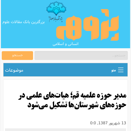
بزرگترین بانک مقالات علوم
انسانی و اسلامی
جستجو
موضوعات
منو
ق
اطلاع رسانی های علمی
ا
مدیر حوزه علمیه قم؛ هیات‌های علمی در
ق
بانک محتوای تبلیغ
ر
حوزه‌های شهرستان‌ها تشکیل می‌شود
ه
ب
ق
بانک مقالات
ع
م
ت
ب
ق
م
پرسش و پاسخ
13 شهریور 1387, 0:0
م
ک
ق
م