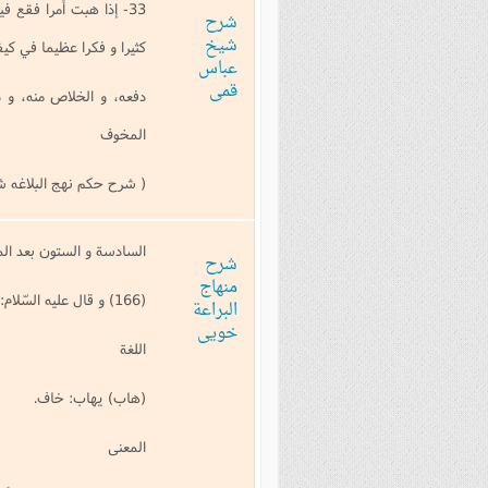
33- إذا هبت أمرا فقع ف
شرح
شیخ
كثيرا و فكرا عظيما في كيفي
عباس
قمی
دفعه، و الخلاص منه، و ذ
المخوف
( شرح حکم نهج البلاغه ش
السادسة و الستون بعد الم
شرح
منهاج
(166) و قال عليه السّلام: إذا هبت أمرا فقع فيه، فإنّ شدّة توقّيه أعظم ممّا تخاف منه.
البراعة
خویی
اللغة
(هاب) يهاب: خاف.
المعنى