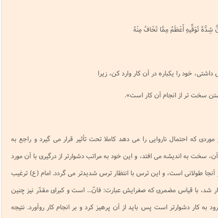
َ شِدَّةَ تَوَقِّيهِ أَعْظَمُ مِمَّا تَخَافُ مِنْهُ
داشتى، خود را يكباره در آن كار وارد كن، زيرا
تن سخت تر از انجام آن كار است».
وردى كه احتمال ناروايى را مى دهد كاملا تحت تأثير قرار مى گيرد و راجع به
، سخت به انديشه مى افتد، و اين خود به مراتب دشوارتر از درگيرى با آن مورد
جا طولانى است، و اين ترس با انتظار ترس شديدتر مى گردد. امام (ع) ترغيب
ار شد، با قياس مضمرى كه صغرايش عبارت: فانّ... است و كبراى مقدّر نيز چنين
 به كار دشوارتر است پس بايد از آن پرهيز كرد و بر انجام كار روآورد. نتيجه