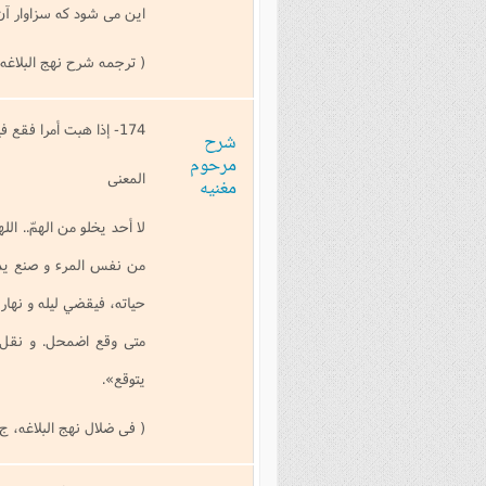
اين مى شود كه سزاوار آن 
( ترجمه شرح نهج البلاغه ابن میثم،
174- إذا هبت أمرا فقع فيه فإن شدّة توقّيه أعظم ممّا تخاف منه.
شرح
مرحوم
المعنى
مغنیه
لا أحد يخلو من الهمّ.. ا
من نفس المرء و صنع يده، 
حياته، فيقضي ليله و نهار
متى وقع اضمحل. و نقل اب
يتوقع».
( فی ضلال نهج البلاغه، ج 4 ص 327 و 328