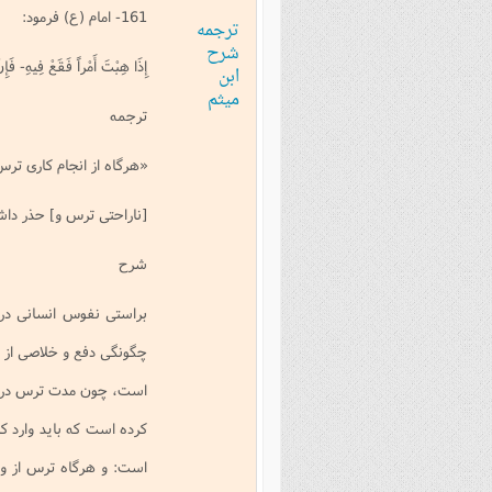
161- امام (ع) فرمود:
ترجمه
شرح
إِذَا هِبْتَ أَمْراً فَقَعْ فِيهِ- فَإِنّ
ابن
میثم
ترجمه
«هرگاه از انجام كارى ترس 
[ناراحتى ترس و] حذر داش
شرح
براستى نفوس انسانى در م
چگونگى دفع و خلاصى از آن
است، چون مدت ترس در آن
كرده است كه بايد وارد ك
است: و هرگاه ترس از ورود