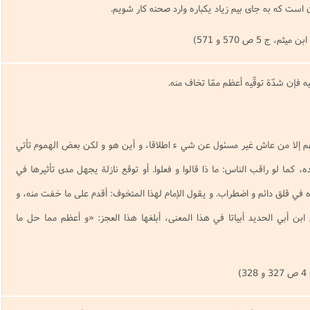
است كه به جاى بيم زياد يكباره وارد صحنه كار شويم.
 ج 5 ص 570 و 571)
للهم إلا من عاش غير مسئول عن شي ء اطلاقا، و أين هو و لكن بعض الهموم تأتي
كما لو راقب الناس: ما ذا قالوا و فعلوا. أو توقع نازلة يجهل مدى تأثيرها في
ه في قلق دائم و اضطراب. و يقول الإمام لهذا المتخوف: أقدم على ما خفت منه، و
ن أبي الحديد أبياتا في هذا المعنى، أبلغها هذا العجز: «و أعظم مما حل ما
)