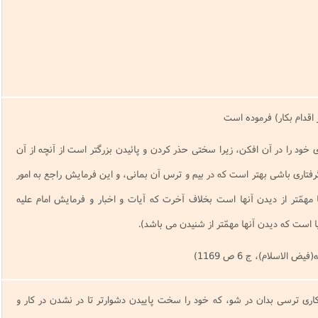
دى خود را در آن افكن، زيرا سختى حذر كردن و پائيدن بزرگتر است از آنچه از آن
گرفتارى باشى بهتر است كه در بيم و ترس آن بمانى، و اين فرمايش راجع به امور
مهمّتر از ديدن آنها است بخلاف آخرت كه آيات و اخبار و فرمايش امام عليه
ا است كه ديدن آنها مهمّتر از شنيدن مى باشد).
 الاسلام)، ج 6 ص 1169)
از كارى ترسى بدان در شو، كه خود را سخت پاييدن دشوارتر تا در نشدن در كار و