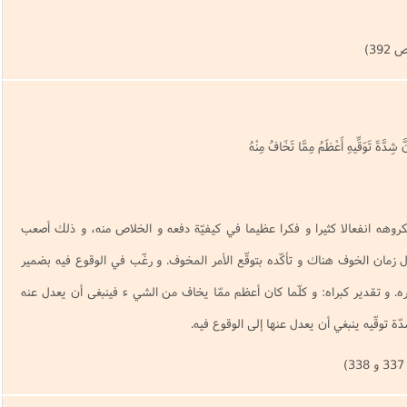
39)
َ شِدَّةَ تَوَقِّيهِ أَعْظَمُ مِمَّا تَخَافُ مِنْهُ
كروهه انفعالا كثيرا و فكرا عظيما في كيفيّة دفعه و الخلاص منه، و ذلك أصعب
 زمان الخوف هناك و تأكّده بتوقّع الأمر المخوف. و رغّب في الوقوع فيه بضمير
ره. و تقدير كبراه: و كلّما كان أعظم ممّا يخاف من الشي ء فينبغى أن يعدل عنه
ّة توقّيه ينبغي أن يعدل عنها إلى الوقوع فيه.