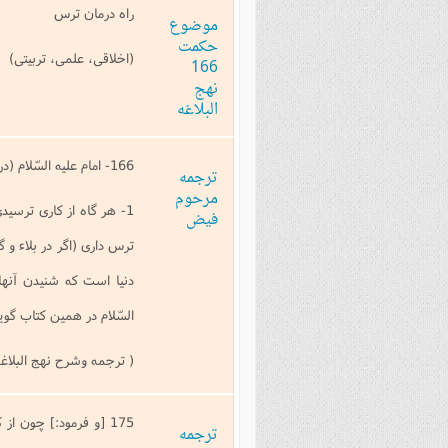
راه درمان ترس
موضوع
حکمت
(اخلاقى، علمى، تربيتى)
166
نهج
البلاغه
166- امام عليه السّلام (در اقدام بكار) فرموده است
ترجمه
مرحوم
1- هر گاه از كارى ترسي
فیض
ترس دارى (اگر در بلاء و 
دنيا است كه شنيدن آنها 
السّلام در همين كتاب گوي
( ترجمه وشرح نهج البلاغه(فيض
175 [و فرمود:] چون 
ترجمه