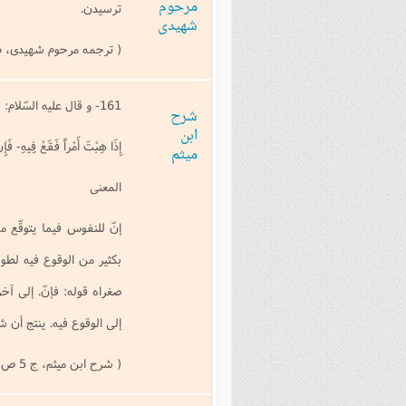
مرحوم
ترسيدن.
شهیدی
( ترجمه مرحوم شهیدی، ص 2
161- و قال عليه السّلام:
شرح
ابن
إِذَا هِبْتَ أَمْراً فَقَعْ فِيهِ- فَإِنّ
میثم
المعنى
إنّ للنفوس فيما يتوقّع م
بكثير من الوقوع فيه لطول
صغراه قوله: فإنّ. إلى آخ
إلى الوقوع فيه. ينتج أن شد
( شرح ابن میثم، ج 5 ص 337 و 338)