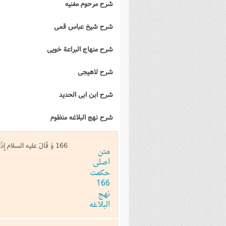
شرح مرحوم مغنیه
فصل 
شرح شیخ عباس قمی
علوم
خ
شرح منهاج البراعة خویی
شرح لاهیجی
شرح ابن ابی الحدید
شرح نهج البلاغه منظوم
166 وَ قَالَ عليه السلام إِذَا هِبْتَ أَمْراً فَقَعْ فِيهِ فَإِنَّ شِدَّةَ تَوَقِّيهِ أَعْظَمُ مِمَّا تَخَافُ مِنْهُ
متن
اصلی
حکمت
166
نهج
البلاغه