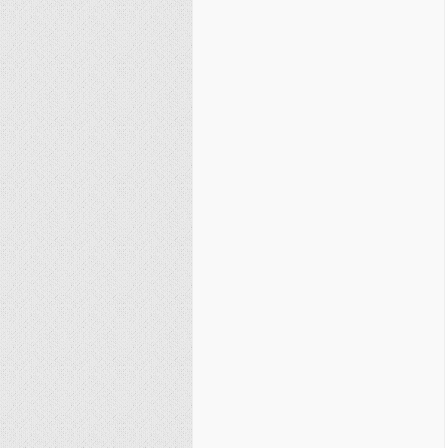
نصیریه (شیعی)
سایر فرق شیعی