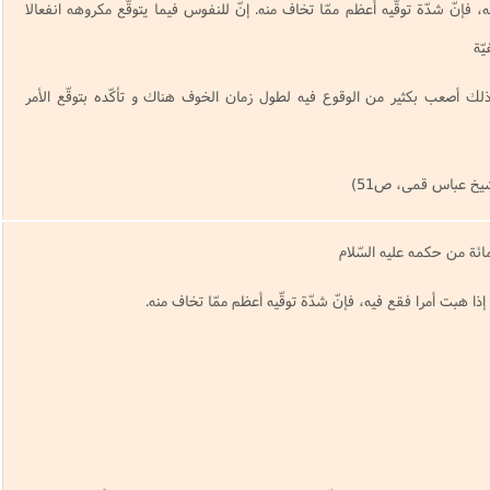
يه، فإنّ شدّة توقّيه أعظم ممّا تخاف منه. إنّ للنفوس فيما يتوقّع مكروهه انفعالا
ّة
لك أصعب بكثير من الوقوع فيه لطول زمان الخوف هناك و تأكّده بتوقّع الأمر
یخ عباس قمی، ص51)
ائة من حكمه عليه السّلام