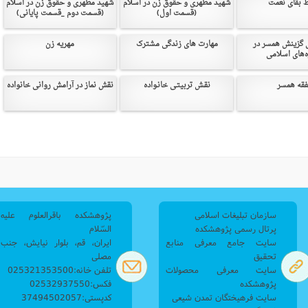
 بقای نعمت
شهید مطهری و حقوق زن در اسلام
شهید مطهری و حقوق زن در اسلام
(قسمت اول)
(قسمت دوم _قسمت پایانی)
نامه سبک زندگی
پيش شماره 2 فصلنامه مطالعات معنوی
شماره اول فصل نامه تربیت تبلیغی
 تربیتی
آئین دوست یابی
شماره دوم فصل نامه تربیت تبلیغی
شماره اول فصل نامه مطالعات معنوی
 گزینش همسر در
مهارت های زندگی مشترک
مهریه زن
ه‌های اسلامی
انواده
شماره دوم فصل نامه مطالعات معنوی
شماره سوم و چهارم فصل نامه تربیت تبلیغی
شماره سوم فصل نامه مطالعات معنوی
شماره پنج و شش فصل نامه تربیت تبلیغی
فقه همسر
نقـش تربیتـی خانـواد‌ه
نقش نماز در آرامش روانی خانواده
شماره چهارم و پنجم فصل نامه مطالعات معنوی
شماره ششم فصل نامه مطالعات معنوی
شماره هشتم و نهم فصل‌نامه مطالعات معنوی
شماره دهم فصل‌نامه مطالعات معنوی
سازمان تبلیغات اسلامی
پژوهشکده باقرالعلوم علیه
پرتال رسمی پژوهشکده
السّلام
سایت جامع معرفی منابع
ایران، قم، بلوار نیایش، جنب
تحقیق
مصلی
سایت معرفی محصولات
تلفن خانه:025321353500
پژوهشکده
فکس:02532937550
سایت فرهیختگان تمدن شیعی
کدپستی:37494502057