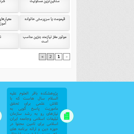
سنگین‌ترین مسئولیت
شرط
فصل 
علوم
قیمومت یا سرپرستی خانواده
معیارهای
آموز
خ
موتور مغز نیازمند بنزین مناسب
ن
است
»
2
1
«
پژوهشکده باقر العلوم علیه
السلام سال هاست که با
تلاش علمی برای تحقق
ماموریت پاسخ گویی به
نیازهای رو به رشد سازمان
تبلیغات اسلامی وجامعه ایران
اسلامی برای تامین محتوا در
حوزه دین و ارائه برنامه های
راهبردی در تبلیغ دین اشتغال