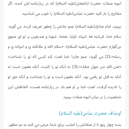
انبوه صفات حضرت ابالفضل(علیه السلام) که در زيارتنامه اش آمده، اگر
مفاتيح را باز کنيد حضرت عباس(علیه السلام) را خوب مي شناسيد.
ببينيد، امام صادق(علیه السلام) عمو جانش را چطور تعريف کرده. مي گويد:
سلام خدا، فرشته ها، انبياء، اوليا، صلحا، شهدا و صديقين بر تو اي عموي
بزرگوارم حضرت عباس(علیه السلام)؛ «سلام الله و ملائکته ي و انبيائه ي و
رسله».
[2]
مي گويد: عمو جان! خدا لعنت کند کسي که تو را نشناخت؛
«لعن الله من جهل حقک»،
[3]
نه آنکه تو را کشت. آنکه ملعون است نه
آنکه به قتل تو راضي بود، آنکه ملعون است و تو را نشناخت و آنکه حق تو
را ناديده گرفت، لعنت خدا بر او هم باد. در زيارتنامه هست، الفاظش اين
شخصيت را در ميان انبوه صفات ببينيد.
اوصاف حضرت عباس(علیه السلام)
بنده چهار پنچ تا از صفاتش را امشب براي شما عرض مي کنم به دو منظور: