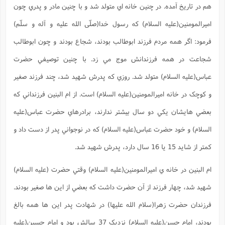
م
ا
ش
م
هم در تاريخ آمده. در چنين خانه اي متولد شد و با چنين مادر و پدري چون
ا
ع
پ
اميرالمومنين(علیه السلام) که رسول خدا(صلّی الله علیه و آله و سلّم)
ه
ش
(
و
ع
چ
ش
فرمود: اگر همه مردم فرزند ابوطالب بودند، شجاع بودند و چون ابوطالب
ز
ا
و
ف
(
پ
ن
شجاعت در همه فرزندانش موج مي زد. با چنين توصيفي حضرت
ذ
ف
ت
ا
م
عباس(علیه السلام) متولد شد. روزي که پدرش شهيد شد، چند فرزند صغير
ن
ت
(
ا
م
و کوچک در خانه اميرالمومنين(علیه السلام) است. از ام البنين فرزنداني که
ح
م
و
ع
بعضي هايشان يکي دو سال بيشتر ندارند، برادرهاي حضرت عباس(علیه
(
ع
ش
ا
ش
السلام) و خود حضرت عباس(علیه السلام) که در نوجواني پدر از دست داد و
غ
ف
(
ذ
کمتر از شايد 15 يا 16 سال دارد، پدرش شهيد شد.
ن
م
م
ب
م
ام البنين در خانه ي اميرالمومنين(علیه السلام) وقتي حضرت (علیه السلام)
م
(
شهيد شد، چهار فرزند از آن حضرت داشت که بعضي از اين ها صغير بودند.
ش
ا
ه
ح
فرزندان حضرت زهرا(سلام الله عليها) در شهادت پدر اين ها همه بالغ
و
(
ن
بودند، امام حسن(علیه السلام) نزديک 37 سالش بود و امام حسين(علیه