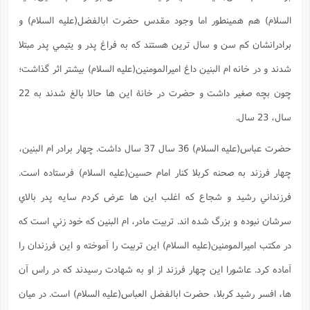
ن
ف
(
السلام) هم همينطور اما وجود مقدس حضرت ابالفضل(علیه السلام) و
م
م
برادرانشان کم سن و سال ترين هستند که به فراغ پدر و يتيمي پدر مبتلا
س
ف
ش
شدند و در خانه ام البنين داغ اميرالمومنين(علیه السلام) بيشتر اثر گذاشت؛
ش
د
ف
چون بچه صغير داشت و حضرت در خانۀ اين ها حالا بالغ شدند به 22
م
سال، 23 سال.
م
حضرت عباس(علیه السلام) 36 سال 37 سال داشت. چهار برادر ام البنين،
چهار فرزند به صحنه کربلا کنار امام حسين(عليه السلام) فرستاده است.
فرزنداني رشيد و شجاع که اغلب اين ها عرض کردم سايه پدر بالاي
سرشان نبوده و بزرگ شده اند. تربيت مادر، ام البنين که خود زني است که
در مکتب اميرالمومنين(عليه السلام) اين تربيت را آموخته و اين فرزندان را
آماده کرد. عاشورا اين چهار فرزند از او به شهادت رسيدند که در راس آن
ها، افسر رشيد کربلا، حضرت ابالفضل العباس(علیه السلام) است. در ميان