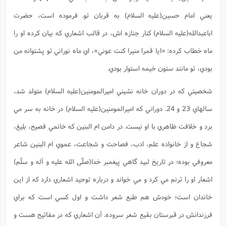
ذ
ح
ی
ش
ا
ا
م
خ
ب
م
و
يعني امام حسين(علیه السلام) به قربان تو. فرموده است، حضرت
و
ف
م
پ
ا
(
ف
ن
م
اباعبدالله(علیه السلام) کنار جنازه اش، در قالب اشعاري که بيان کرده او را
ه
م
ش
ت
ف
غ
ت
ع
ع
ا
ت
ماه خطاب کرده: «ايا قمرا منيرا کنت عوني»، اي ماه نوراني تو پشتوانه من
(
ق
ا
ف
ح
پ
ن
ش
بودي، تو مانند ستون خيمه استوار بودي.
س
ب
ه
ذ
ت
د
م
ف
آ
ت
م
ف
م
شخصيتي که در دوران خانه نشيني اميرالمومنين(علیه السلام) متولد شد،
ح
ا
و
ا
ن
ع
س
ر
م
ش
سالهاي 23 و 24. دوراني که اميرالمومنين(علیه السلام) در خانه به سر مي
ت
ع
د
ح
ت
م
ت
برد و خلافت ظاهري با او نيست. در دامن ام البنين که خانمي فصيح، بليغ،
ا
ف
ج
(
ق
ن
ش
و
شجاع و از خانواده علم، ادب، فصاحت و شجاعت، عموي ام البنين شاعر
ذ
س
م
م
ج
م
و
م
معروفي بوده؛ در تاريخ لبيد گاهي پيغمبر خدا(صلّی الله علیه و آله و سلّم)
(
ا
ح
چ
ج
ش
اشعار او را ترنم مي کرد و مي خواند و درباره توحيد اشعاري دارد که از اين
ف
م
خ
ع
س
ن
خاندان است؛ خودش هم طبع شعر داشت و اول کسي است که براي
ا
ف
ک
ت
ن
(
ت
فرزندانش در قبرستان بقيع شعر سروده. آن اشعاري که در مفاتيح هست و
ذ
م