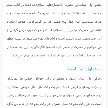
منظور اول، شناسايي حضرت ابالفضل(علیه السلام) که فقط در قالب شعار
و مصيبت نباشد، نشناسيم. او را به يک عنوان، يک شخصيت مصيبت ديده
صرف نشناسیم. اين چهار پنج صفتي که مي گويم اولين هدفم ارتباط و
شناسايي حضرت عباس(علیه السلام) است و جهت دوم، درس گرفتن از
اين چند صفت. شب تاسوعا است و ايام دارد تمام مي شود. ما ببينيم چطور
مي خواهيم از حضرت ابالفضل(علیه السلام) الگو بگيريم، اين چند صفت را
حالا هر چقدر امشب فرصت من اقتضا کند، خدمت شما عرض مي کنم.
وصف اول: ایمان استوار
ويژگي اول، ايمان استوار و محکم. برادران، جوانان، بعضي ها ايمانشان
ايمان عاريه اي و قرضي است. آدم يک وقت مال، مال خودش است؛ يک
دوچرخه اي، ماشيني و موتوري مال خودش است؛ خوب اين خيالش راحت
است که هر وقت بخواهد سوار بشود و هر وقت بخواهد در خانه مي گذارد