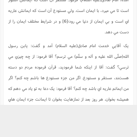
است تا مي ميرد، با ايمان است. ولي مستودع آن است که ايمانش عاريه
اي است و بي ايمان از دنيا مي رود؛
[6]
و در شرايط مختلف ايمان را از
دست مي دهد.
يک آقايي خدمت امام صادق(علیه السلام) آمد و گفت: يابن رسول
الله(صلّی الله علیه و آله و سلّم) مي ترسم؟ آقا فرمود: از چه چيزي مي
ترسي؟ گفت: آقا از اينکه شما فرموديد، قرآن فرموده مردم دو دسته
هستند، مستقر و مستودع. اگر من جزء مستودع ها باشم چه کنم؟ اگر
من ايمانم عاريه اي باشد چه کنم؟ آقا فرمود: يک دعا به تو ياد مي دهم که
هميشه بخوان. هر روز بعد از نمازهايت بخوان تا ايمانت جزء ايمان هاي
مستقر باشد. البته معلوم است که اسم را جستي مسما را بجوي، ماه در
بالاست ني در آب جوي. صرف خواندن نيست. تمثل و تحقق در زندگي هم
هست. آقا چه چيزي بخوانم؟ اين دعا در مساجد گاهي نوشته، در مفاتيح