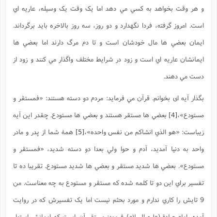
و هر وقت بخواهد به کسي مي دهد اما يک وقت يک وسيله، عاريه اي
است. امروز گرفته، فردا نگهدارد و دو روز، سه روز بالاخره بايد برگرداند.
ايمان بعضي ها مال خودشان است و تا دم مرگ دارند اما بعضي ها
ايمانشان عاريه اي است و زود در شرايط مختلف واگذار مي کنند و زود از
دست مي دهند.
بگذار آيه ای بخوانم. قرآن مي فرمايد: مردم دو دسته هستند: «فمستقر و
مستودع»،
[4]
بعضي ها مستقر هستند و بعضي ها مستودع. چقدر اين آيه
زيباست: «هو الذي انشاکم من نفس واحده»،
[5]
همۀ شما از پدر و مادر
واحد به دنيا آمديد، آدم و حوا ولي بعدا دو دسته شديد، «فمستقر و
مستودع». بعضي ها شديد مستقر و بعضي ها شديد مستودع. تقريبا ده تا
تفسير براي اين دو تا کلمه شده که مستقر و مستودع به چه معناست. من
9 تايش را کاري ندارم و مورد بحثم نيست اما يک تفسيرش که در روايت
آمده، امام صادق(علیه السلام) فرمود: مستقر آن است که ايمانش استوار