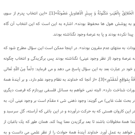
نامه سبک زندگی
پيش شماره 2 فصلنامه مطالعات معنوی
شماره اول فصل نامه تربیت تبلیغی
 الْخَلائِقُ بِالْغَيْبِ مَكْنُونَةٌ وَ بِسِتْرِ الْأهاويلِ مَصُونَةٌ»
[1]
. «اين انتخاب پدرم از سوی
 تربیتی
آئین دوست یابی
شماره دوم فصل نامه تربیت تبلیغی
شماره اول فصل نامه مطالعات معنوی
 و به پوشش هول ها محفوظ بودند». اشاره به اين است كه اين انتخاب آن گاه
انواده
شماره دوم فصل نامه مطالعات معنوی
شماره سوم و چهارم فصل نامه تربیت تبلیغی
ا نكرده بودند و پا به عرصۀ وجود نگذاشته بودند.
شماره سوم فصل نامه مطالعات معنوی
شماره پنج و شش فصل نامه تربیت تبلیغی
شماره چهارم و پنجم فصل نامه مطالعات معنوی
ودات به منتهای عدم مقرون بودند». در اينجا ممكن است اين سؤال مطرح شود كه
شماره ششم فصل نامه مطالعات معنوی
به عرصۀ وجود (از نظر وجود عينی) نگذاشته بودند پس برگزيدگی و انتخاب چگونه
شماره هشتم و نهم فصل‌نامه مطالعات معنوی
م خود در عبارت بعد به اين سؤال پاسخ می دهد و می فرماید:
«ِلْماً مِنَ اللّهِ تَعالی
شماره دهم فصل‌نامه مطالعات معنوی
فَةً بِمَواقِعِ لْمَقْدُورِ»
[3]
. «از آنجا كه خداوند به نظام وجود علم دارد، و بر آيندۀ همۀ
مقدورات شناخت دارد». البته نمی خواهم به مسائل فلسفی بپردازم كه فرصت ديگری
(در بحث علت غايی) می گويند: وجود ذهنی شی ء مقدّم است بر وجود عينی آن، به
در اين كاروان هستی كه به حركت درآورده و در اين باغی كه آراسته، گل سرسبد و
 همۀ مخلوقات باشند تا بعد برگزيدن معنا پيدا كند. همان طور كه يك باغبان از
می خواهد به عمل آورد. خداوند آيندۀ همۀ حوادث را از نظر علمی می دانست و به