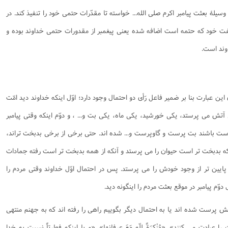
 وسيلۀ بعثت پيامبر اكرم صلی الله... خواسته تا مقدّرات حتمی خود را تنفيذ كند. در
 خود كه حتمه است اضافه شده يعنی پيغمبر از مقدورات حتمی خداوند بوده و
وند است.
 اين عبارت بنا بر ضمير فاعل رَأی دو احتمال وجود دارد؛ اوّل اينكه خداوند ديد امّت
آتش می پرستد، يكی خورشيد، يكی ماه، يكی بت و... ، و دوّم اينكه وقتی پيامبر
ست باشند بت پرست و گاوپرست و... شده اند. حتی برخی از برخی بدبخت تراند،
 بدبخت تر است حيوان را می پرستد و آنكه از همه بدبخت تر است رفته جمادات
پايين تر از وجود خودش را می پرستد. پس در احتمال اوّل خداوند وقتی مردم را
 دوّم پيامبر در موقع بعثت مردم را اينگونه ديد.
ش پرست شده اند يا به احتمال ديگر بگوييم راهی را رفته اند كه به جهنم منتهی
ان را عبادت می كنند»
. «مُنْكِرَةً لِلّهِ مَعَ عِرفانِها». «و
با اينكه فطرتاً نسبت به خدا