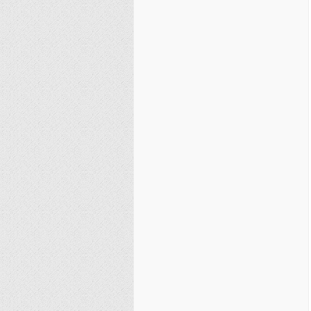
نصیریه (شیعی)
سایر فرق شیعی