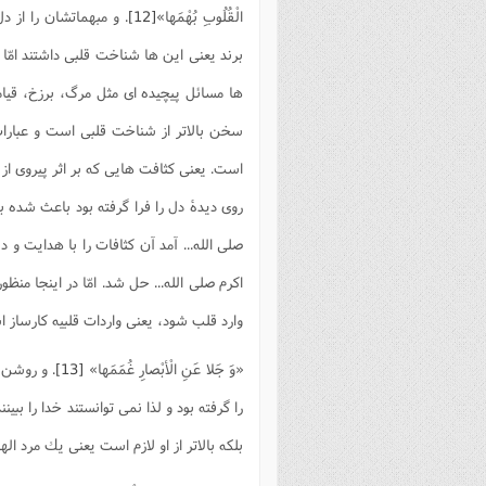
الْقُلُوبِ بُهْمَها»
[12]
. و مبهماتشان را از د
برند يعنی اين ها شناخت قلبی داشتند امّا
ها مسائل پيچيده ای مثل مرگ، برزخ، قيامت
سخن بالاتر از شناخت قلبی است و عبارات
است. يعنی كثافت هايی كه بر اثر پيروی از
روی ديدۀ دل را فرا گرفته بود باعث شده بو
صلی الله... آمد آن كثافات را با هدايت 
اكرم صلی الله... حل شد. امّا در اينجا م
وارد قلب شود، يعنی واردات قلبيه كارساز 
«وَ جَلا عَنِ الْأبْصارِ غُمَمَها»
[13]
. و روشن 
را گرفته بود و لذا نمی توانستند خدا را بب
بلكه بالاتر از او لازم است يعنی يك مرد اله