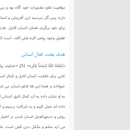
موقعيت های مقدورات خود آگاه بود و می
دارند پس گل سرسبد اين آفرينش و انسان
برای خود برگزيد. همان انسان كامل، عل
طفيل وجود پيامبر اكرم صلی الله... است ك
هدف بعثت، کمال انسانی
«اِبْتَعَثَهُ اللّهُ اِتْماماً لِأمْرِه»
[5]
.ِ «خداوند پ
غايی برای خلقت، انسان كامل و كمال انس
حيوانات و همۀ اين ها فدای انسان می شون
به او نشان داده به آن كمال لايق انسان
داده اند عمل كنيم و به شرافت برسيم و الا
روش و دستورالعمل انسان شدن در اختيار ما 
می آيد متمّم و مكمّل دين قبلی است. مث