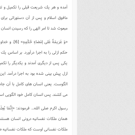
آمده و هر يك شريعت قبلی را تكميل و تتم
مافوق اسلام و پس از آن دستوراتی برای 
مبعوث شد تا امر الهی را كه رسيدن انسان 
«وَ عَزيمَةً عَلی إمْضاءِ حُكْمِهِ»
[6]
. و خداو
حكم ازلی را به اجرا درآورد. بر اساس ي
يكی پس از ديگری آمدند و يكديگر را تكميل 
ازل پيش بينی شده بود به اجرا درآمد. ا
الگوست. يعنی انسان های كامل با آن جاذ
می كشند. پس انسان كامل خود الگويی است د
رسول اكرم صلی الله... فرمودند:
«إِنَّمَا بُعِث
همان ملكات نفسانيه درونی انسان هستند. پ
ملكات نفسانی اوست كه ملكات نفسانيه ص