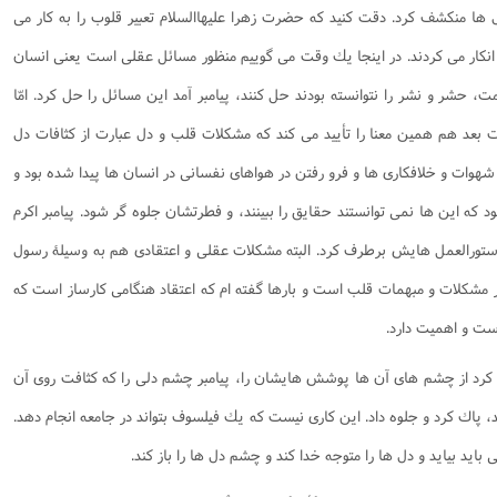
ل ها منكشف كرد. دقت كنيد كه حضرت زهرا علیهاالسلام تعبير قلوب را به كار می
 انكار می كردند. در اينجا يك وقت می گوييم منظور مسائل عقلی است يعنی انسان
، حشر و نشر را نتوانسته بودند حل كنند، پيامبر آمد اين مسائل را حل كرد. امّا
 بعد هم همين معنا را تأييد می كند كه مشكلات قلب و دل عبارت از كثافات دل
 شهوات و خلافكاری ها و فرو رفتن در هواهای نفسانی در انسان ها پيدا شده بود و
د كه اين ها نمی توانستند حقايق را ببينند، و فطرتشان جلوه گر شود. پيامبر اكرم
و دستورالعمل هايش برطرف كرد. البته مشكلات عقلی و اعتقادی هم به وسيلۀ رسول
نظور مشكلات و مبهمات قلب است و بارها گفته ام كه اعتقاد هنگامی كارساز است كه
است و اهميت دارد.
كرد از چشم های آن ها پوشش هايشان را، پيامبر چشم دلی را كه كثافت روی آن
ينند، پاك كرد و جلوه داد. اين كاری نيست كه يك فيلسوف بتواند در جامعه انجام دهد.
ی بايد بيايد و دل ها را متوجه خدا كند و چشم دل ها را باز كند.