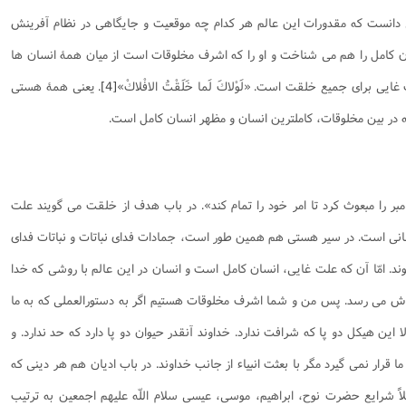
 دانست كه مقدورات اين عالم هر كدام چه موقعيت و جايگاهی در نظام آفرينش
 كامل را هم می شناخت و او را كه اشرف مخلوقات است از ميان همۀ انسان ها
ت غايی برای جميع خلقت است.
«لَوْلاكَ لَما خَلَقْتُ الافْلاكْ»
[4]
. یعنی همۀ هستی
ه در بين مخلوقات، كاملترين انسان و مظهر انسان كامل است.
يامبر را مبعوث كرد تا امر خود را تمام كند». در باب هدف از خلقت می گويند علت
انی است. در سير هستی هم همين طور است، جمادات فدای نباتات و نباتات فدای
د. امّا آن كه علت غايی، انسان كامل است و انسان در اين عالم با روشی كه خدا
ی اش می رسد. پس من و شما اشرف مخلوقات هستيم اگر به دستورالعملی كه به ما
 اين هيكل دو پا كه شرافت ندارد. خداوند آنقدر حيوان دو پا دارد كه حد ندارد. و
قرار نمی گيرد مگر با بعثت انبياء از جانب خداوند. در باب اديان هم هر دينی كه
لاً شرايع حضرت نوح، ابراهيم، موسی، عيسی سلام اللّه عليهم اجمعين به ترتيب