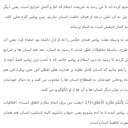
يم كرده اند تا می رسد به شريعت اسلام كه اتمّ و اكمل شرايع است. يعنی ديگر
نيل به آن اعلی درجه از هدف خلقت انسان نداريم. پس پيامبر اكرم صلی الله...
به كمال لايقش است به اتمام برساند.
ند به وسيله بعثت پيامبر همان حكمی را كه از ازل داشته بود امضاء كرد. يعنی آن
ك طرح، سلسلۀ مخلوقات خلق شدند تا رسيد به انسان، بعد هم انسان ها و شرايع
كردند تا رسيد به دين اسلام و پيامبر خاتم، كه با آمدن اين پيامبر همۀ آنچه از
ين را هم بدانيد كه انسان كامل علاوه بر هدايت های لفظی اش حتی پيكره اش هم
بۀ روحانی خودشان به اصطلاح انسان ها را مجذوب می كنند و به دنبال خودشان
ر ميان ديگر انسان ها و آن ها از او الگوگيری می كنند.
ْتُ لِأُتَمِّمَ مَكَارِمَ الْأَخْلَاقِ»
[7]
. «بعثت من برای اتمام مكارم اخلاق است». اخلاقيات
يامبر آمده تا ما آدم بشويم يعنی حيوان نباشيم. البته انسانيت انسان هم همان
ورت باطنيۀ انسان است.