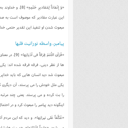
«وَ إِنْفاذاً لِمَقاديرِ حَتْمِهِ»
[8]
. و خداوند به
اين عبارت مقادير كه موصوف است به صفت
مبعوث شدن او تنفيذ اين تقدير حتمی خدا
پيامبر، واسطه نورانیت قلبها
«فَرَأی الاُمَمَ فِرَقاً فی اَدْيانِها»
[9]
. در معنای
ها از نظر دينی، فرقه فرقه شده اند: يكی 
مبعوث شد دید انسان هايی كه بايد خداپر
يكی مثل خودش را می پرستد، آن ديگری كه
را بت كرده و می پرستد. يعنی چند مرتبه 
اينگونه ديد پيامبر را مبعوث كرد و در احتمال
«عُكَّفاً عَلی نيرانِها».
و ديد كه اين مردم آت
می شود. «عابِداً لأوْثانِها». «و بت هايش