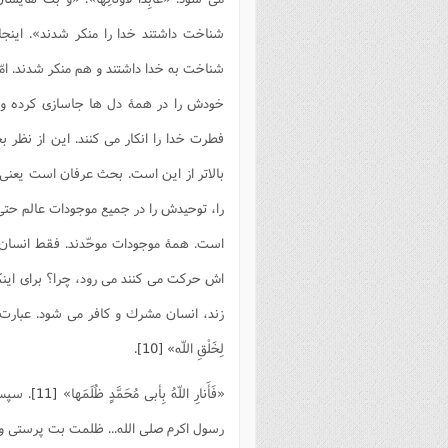
شناخت داشتند خدا را منكر شدند». اينج
شناخت به خدا داشتند و هم منكر شدند. امّ
خودش را در همۀ دل ها جاسازی كرده و ه
فطرت خدا را انكار می كنند. اين از نظ
بالاتر از اين است. بحث عرفان است يعن
را، توحيدش را در جميع موجودات عالم حتی د
است. همۀ موجودات موحّدند. فقط انسان ا
اش حركت می كنند می رود، چرا؟ برای اين
زند، انسان مشرك و كافر می شود. عبارت ح
لِخَلْقِ اللّه»
[10]
.
«فَأَنارِ اللّهُ بِأبی مُحَمَّدٍ ظُلَمَها»
[11]
. سپس 
رسول اكرم صلی الله... ظلمت بت پرستی و ا