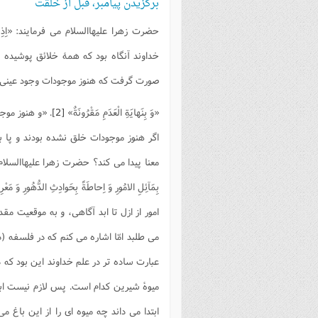
برگزیدن پيامبر، قبل از خلقت
فصل 
حضرت زهرا علیهاالسلام می فرمايند:
«اِذِ
علوم
خداوند آنگاه بود كه همۀ خلائق پوشيده
خ
صورت گرفت كه هنوز موجودات وجود عينی پيد
«وَ بِنَهايَةِ الْعَدَمِ مَقْرُونَةٌ»
[2]
. «و هنوز موج
اگر هنوز موجودات خلق نشده بودند و پا 
معنا پيدا می كند؟ حضرت زهرا علیهاالسلا
بِمَآئِلِ الامُورِ وَ اِحاطَةً بِحَوادِثِ الدُّهُورِ وَ مَعْرِ
امور از ازل تا ابد آگاهی، و به موقعيت 
می طلبد امّا اشاره می كنم كه در فلسفه 
عبارت ساده تر در علم خداوند اين بود كه 
ميوۀ شيرين كدام است. پس لازم نيست ابتدا
ابتدا می داند چه ميوه ای را از اين باغ 