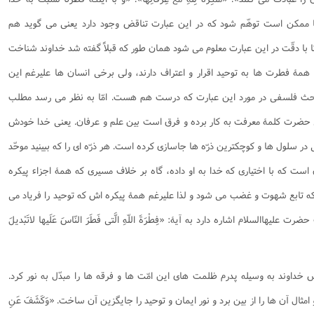
ا ممكن است توهّم شود كه در اين عبارت تناقض وجود دارد يعنی می گويد هم
ا با دقّت در اين عبارت معلوم می شود همان طور كه قبلاً گفته شد خداوند شناخت
مۀ فطرت ها به توحيد اقرار و اعتراف دارند، ولی برخی انسان ها عليرغم اين
ر بحث فلسفی در مورد اين عبارت كه درست هم هست. امّا به نظر می رسد مطلب
ی حضرت كلمۀ معرفت به كار برده و فرق است بين علم و عرفان. يعنی خدا خودش
ر سلول ها و كوچكترين ذرّه ها جاسازی كرده است. هر ذرّه ای را كه ببينيد موحّد
ست كه با اختياری كه خدا به او داده، گاه بر خلاف مسيری كه همۀ اجزاء پيكره
كه تابع شهوت و غضب می شود و لذا عليرغم همۀ پيكره اش كه توحيد را فرياد می
ضرت علیهاالسلام اشاره دارد به آيۀ
: «فِطْرَةَ اللّهِ الَّتی فَطَرَ النّاسَ عَلَيها لاتَبْديلَ
خداوند به وسيله پدرم ظلمت های اين امّت ها و فرقه ها را مبدّل به نور كرد.
مثال آن ها را از بين برد و نور ايمان و توحيد را جايگزين آن ساخت.
«وَكَشَفَ عَنِ