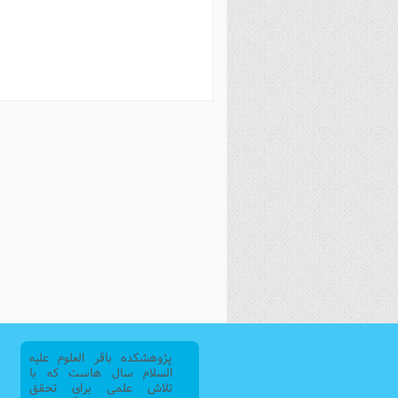
فصل 
علوم
خ
پژوهشکده باقر العلوم علیه
السلام سال هاست که با
تلاش علمی برای تحقق