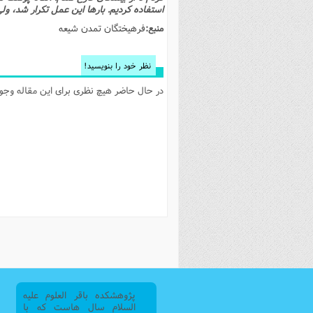
استفاده کردیم. بارها این عمل تکرار شد، ول
فصل 
منبع:
فرهیختگان تمدن شیعه
علوم
خ
نظر خود را بنویسید!
در حال حاضر هیچ نظری برای این مقاله وجود 
پژوهشکده باقر العلوم علیه
السلام سال هاست که با