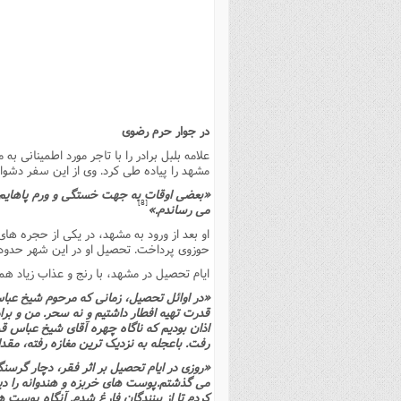
بانک پژوهشگران وفرهیختگان
مهدویت
زندگی نامه فرهیختگان
مد
دی
مقام
کارب
ذکر 
اخبار
فرهنگی
معرفی پژوهشگران
آداب و احکام اصناف
ا
ویژگ
مقال
ذکر 
معرفی سایت ها
عمومی
حوزه و دانشگاه
پایگاه های علمی
فرق 
راه 
تعاو
مهار
ذکر 
اطلاعیه
فقه
اعتقادی
پایگاه های مذهبی
ا
توبه
روش 
ذکر 
در جوار حرم رضوى
اخلاق
سیاسی
پایگاههای عقائد
عل
اهتم
ذکر 
اجتماعی
پایگاههای فرهنگی
عل
مجموعه پرسش ها و پاسخ ها
ذکر 
مشهد را پیاده طى کرد. وى از این سفر دشوار
جامعه
پایگاههای جامع موضوعات
ف
ذکر 
«بعضى اوقات به جهت خستگى و ورم پاهایم، ا
[8]
مى رساندم.»
اخبار عمومی
پایگاههای اندیشمندان اسلام
ک
ذکر
او بعد از ورود به مشهد، در یکى از حجره ها
خبرگزاری ها
پایگاه های پاسخ گویی به سوا
فق
حوزوى پرداخت. تحصیل او در این شهر حدود 17 سال ادامه یافت
ایام تحصیل در مشهد، با رنج و عذاب زیاد همرا
پایگاه های پاسخ گویی به احک
«در اوائل تحصیل، زمانى که مرحوم شیخ عباس
پایگاه های تاریخی
منت
قدرت تهیه افطار داشتیم و نه سحر. من و برا
اذان بودیم که ناگاه چهره آقاى شیخ عباس ق
پایگاه های آموزشی
ا
رفت. باعجله به نزدیک ترین مغازه رفته، مقد
فصل 
«روزى در ایام تحصیل بر اثر فقر، دچار گرسنگى
مى گذشتم.پوست هاى خربزه و هندوانه را دید
فصلن
کردم تا از بینندگان فارغ شدم. آنگاه پوست ها