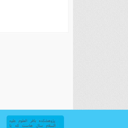
فصل 
علوم
خ
پژوهشکده باقر العلوم علیه
السلام سال هاست که با