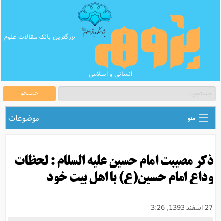
بزرگترین بانک مقالات علوم
انسانی و اسلامی
جستجو
موضوعات
منو
ق
اطلاع رسانی های علمی
ا
ذكر مصیبت امام حسین علیه السلام : لحظات
ق
بانک محتوای تبلیغ
ر
وداع امام حسین(ع) با اهل بیت خود
ه
ب
ق
بانک مقالات
ع
م
ت
ب
ق
م
پرسش و پاسخ
27 اسفند 1393, 3:26
م
ک
ق
م