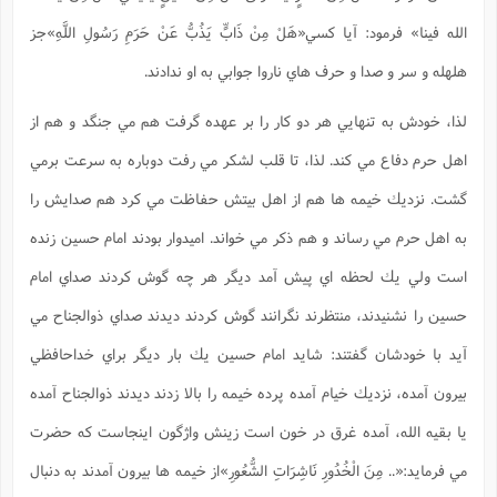
ت
ا
ا
ف
ح
ت
الله فينا» فرمود: آيا كسي«هَلْ مِنْ ذَابٍّ يَذُبُّ عَنْ حَرَمِ رَسُولِ اللَّهِ»
جز
ت
س
ن
ج
ذ
ق
ش
م
هلهله و سر و صدا و حرف هاي ناروا جوابي به او ندادند.
و
م
م
س
م
ج
(
ا
و
لذا، خودش به تنهايي هر دو كار را بر عهده گرفت هم مي جنگد و هم از
ج
ش
ح
چ
م
ع
س
اهل حرم دفاع مي كند. لذا، تا قلب لشكر مي رفت دوباره به سرعت برمي
ف
خ
(
ا
ف
ن
گشت. نزديك خيمه ها هم از اهل بيتش حفاظت مي كرد هم صدايش را
ن
ت
م
ذ
م
ت
به اهل حرم مي رساند و هم ذكر مي خواند. اميدوار بودند امام حسين زنده
م
م
ک
ا
ش
(
است ولي يك لحظه اي پيش آمد ديگر هر چه گوش كردند صداي امام
ه
ش
پ
ع
ا
چ
حسين را نشنيدند، منتظرند نگرانند گوش كردند ديدند صداي ذوالجناح مي
و
ا
و
ع
ش
آيد با خودشان گفتند: شايد امام حسين يك بار ديگر براي خداحافظي
پ
(
ف
ذ
ف
ن
بيرون آمده، نزديك خيام آمده پرده خيمه را بالا زدند ديدند ذوالجناح آمده
م
ز
ن
ت
ا
(
م
يا بقيه الله، آمده غرق در خون است زينش واژگون اينجاست كه حضرت
ت
ح
م
ا
ع
مي فرمايد:
«.. مِنَ الْخُدُورِ نَاشِرَاتِ الشُّعُورِ»
از خيمه ها بيرون آمدند به دنبال
(
ع
ش