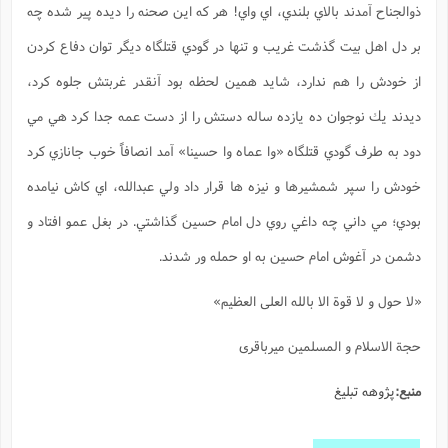
ذوالجناح آمدند بالاي بلندي، اي واي! هر كه اين صحنه را ديده پير شده چه
ا
ش
و
ف
بر دل اهل بيت گذشت غريب و تنها در گودي قتلگاه ديگر توان دفاع كردن
(
ذ
ن
م
از خودش را هم ندارد، شايد همين لحظه بود آنقدر غربتش جلوه كرد،
م
غ
م
م
(
ديدند يك نوجوان ده يازده ساله دستش را از دست عمه جدا كرد هي مي
ش
ب
دود به طرف گودي قتلگاه «وا عماه وا حسينا» آمد انصافاً خوب جانازي كرد
ه
(
و
خودش را سپر شمشيرها و نيزه ها قرار داد ولي عبدالله، اي كاش نيامده
ن
ا
بودي؛ مي داني چه داغي روي دل امام حسين گذاشتي. در بغل عمو افتاد و
ف
ح
م
(
دشمن در آغوش امام حسين به او حمله ور شدند.
م
ن
«لا حول و لا قوة الا بالله العلی العظیم»
ش
(
د
س
ف
حجة الاسلام و المسلمین میرباقری
ف
م
ش
م
منبع:
پژوهه تبلیغ