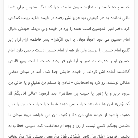
س
م
ع
ف
ق
م
(
ه
ع
ع
ش
خيمه پرده خيمه را بيندازيد بيرون نياييد، چرا كه ديگر محرمي براي شما
ز
م
ر
ش
پ
ا
ا
ا
ق
ح
ف
ت
باقي نمانده به هر كيفيتي بود عزيزانش رفتند در خيمه شايد زينب كمكش
گ
ع
ق
د
پ
ف
خ
(
ذ
ب
ت
ا
ش
م
ح
ع
كرد دختر امير المومنين است همه را برد در خيمه ولي ديدند خودش دنبال
ش
م
ع
س
2
م
ا
ا
خ
ت
خ
آ
م
ف
امام حسين مي دود
«مهلًا مهلا، يا ابن الزّهرا»
پسر فاطمه آرام آرام زير
ق
ح
پ
ص
پ
د
ن
و
(
آ
ه
ع
م
گلوي امام حسين را بوسيد ولي باز هم از امام حسين دست برنمي دارد. امام
ش
ت
ت
د
پ
ج
ا
2
ا
ت
حسين او را دعوت به صبر و آرامش فرمودند. دست امامت روي قلبش
ی
گ
ش
ف
ا
(
ذ
ب
ش
م
گذاشتند آماده اش كردند. از خيمه هايش جدا شد، آمد در ميدان بعضي
ح
م
ا
ا
م
ا
م
ب
ا
ش
و
(
مقاتل نوشتند: رو كرد به اصحابش «فنادي
يا مسلمَ بنَ عَقيلٍ و يا حاني بن
ف
م
ش
ف
ن
م
عروه برير و يا زهير يا حبيب بن مظاهر»
بعد فرمود:
«مالى اناديكُمْ فلا
پ
ع
و
ا
ت
ف
ه
ع
ا
(
ف
ت
تُجيبوُنى»
اين ها دشمنند جواب نمي دهند شما چرا جواب حسين را نمي
ت
ق
ن
ح
ذ
غ
ش
م
دهيد، پاشيد از خيمه هاي من دفاع كنيد، من مي خواهم بروم ميدان با
ب
پ
ت
م
(
د
م
ه
ا
ت
دشمن بجنگم. كسي نيست از زن و بچه ام محافظت كند. سپس خطاب به
ف
ح
س
آ
و
ر
ش
ن
ع
ف
دشمن فرمود:
«هَلْ مِنْ ناصرٍ يَنْصُرُنى هَلْ مِنْ معينٍ يعينني هَلْ مِنْ يخاف
ع
م
د