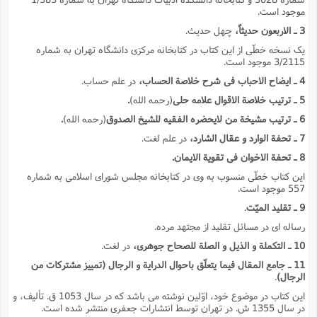
موجود است.
3 ـ الاربعون حدیثاً،
چهل حدیث.
یک نسخه خطّى از این کتاب در کتابخانه مرکزى دانشگاه تهران به شماره
3/2115 موجود است.
4 ـ ایضاح الاحباب فى شرح خلاصة الحساب،
در علم حساب.
5 ـ ترتیب خلاصة الاقوال علامه حلى
(رحمه الله)
.
6 ـ ترتیب مشیخة من لایحضره الفقیه للشیخ الصدوق
(رحمه الله)
.
7 ـ تحفة الوارد و عقال الشارد،
در علم لغت.
8 ـ تحفة الاخوان فى تقویة الایمان.
این کتاب خطّى منسوب به وى در کتابخانه مجلس شوراى اسلامى به شماره
557 موجود است.
9 ـ تقلید المیّت
.
رساله اى در مسائل تقلید از مجتهد مرده.
10 ـ التکملة و الذیل و الصلة للصحاح جوهرى،
در لغت.
11 ـ جامع المقال فیما یتعلّق باحوال الدرایة و الرجال (تمییز مشترکات من
الرجال)
.
این کتاب در موضوع خود، اوّلین نوشته مى باشد که در سال 1053 ق. تألیف، و
در سال 1355 ش. در تهران توسط انتشارات جعفرى منتشر شده است.