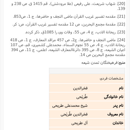
[20]
. شهاب شریعت، على رفیعى (علا مرودشتى)، قم 1415 ق. ص 238 و
139.
[21]
. مقدمه تفسیر غریب القرآن ماضى النجف و حاضرها، ج 1، ص853.
[22]
. مقدمة مجمع البحرین، ص 12 مقدمه تفسیر غریب القرآن، ص: کر.
[23]
. ریحانة الادب، ج 4، ص 55، وفات وى را 1085ق. ذکر کرده.
[24]
. ماضى النجف و حاضرها، ج2، ص 457 مراقد المعارف، ج 1، ص 418
ریحانة الادب، ج 4، ص 55 نجوم السماء، محمدعلى کشمیرى، قم، ص 107
اعیان الشیعه، ج 8، ص 395 دائرةالمعارف الشیعه، اعلمى، ج 11، ص 394
مقدمه مجمع البحرین ص 14.
منبع:
فرهیختگان تمدن شیعه
مشخصات فردی
نام
فخرالدین
نام خانوادگی
طُریْحى
نام پدر
شیخ محمدعلى طریحى
نام معروف
فخرالدین طُریْحى
خاندان
آل طریحی