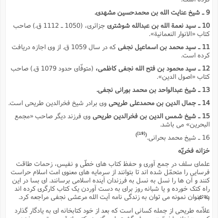
9 ـ شیخ عنایت الله بن محمدحسین مشهدى.
10 ـ سید نعمة الله بن عبدالله شوشترى
جزائرى، (1050 ـ 1112 ق.) صاحب
کتاب «الانوار النعمانیة».
11 ـ سید محمد بن اسماعیل نجفى
که در سال 1059 ق. از وى اجازه دریافت
کرده است.
12 ـ سید محمود بن فتح الله نجفى کاظمى،
(متوفّاى حدود 1079 ق.) صاحب
کتاب «اصول الدین».
13 ـ شیخ عبدالواحد بن محمد بورانى نجفى.
14 ـ جمال الدین بن محمدعلى طریحى
وى برادر شیخ فخرالدین طریحى است.
15 ـ شیخ شمس الدین بن فخرالدین طریحى
وى فرزند دیگر صاحب «مجمع
البحرین» مى باشد.
[19]
)
(
16 ـ شیخ محمد بحرانى.
خزانه فخریّه
علماى سلف در جمع آورى و حفظ کتاب هاى خطّى و نفیس، زحمات طاقت
فرسایى را متحمّل شده اند تا بتوانند از سرمایه هاى معنوى امت اسلام حراست
کنند و آن ها را نسل به نسل به فرزندان آینده اسلامى برسانند. اى بسا در این
راه کتک خورده و یا شبانه روز براى به دست آوردن یک کتاب کارگرى کرده اند
به عنوان نمونه مى توان به زندگى نامه آیت الله مرعشى نجفى مراجعه کرد.
[20]
)
(
علاّمه طریحى از جمله کسانى است که بعد از خود کتابخانه اى به یادگار گذارد