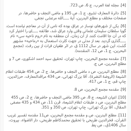
[4]
. مجله لغة العرب، ج 6، ص 723.
[5]
. دائرة المعارف تشیع، ج 1، ص 195 و ماضى النجف و حاضرها، در
صفحات مختلف و مطلع البدرین، آیة ,,,,,الله مرعشى نجفى.
[6]
. یکى از شهرهاى نوساز در عراق بوده که نامى از آن در معاجم نیامده است.
گویا سلطان سلیمان عثمانى وقتى وارد عراق شد، طائفه ,,,,,اى را اختیار کرد
که در آن جا اقامت کنند. از آن زمان، آن منطقه به نام «روم ناحیه سى» نام
,,,,,گذارى گردید. بعد از مدتى در جهت کثرت استعمال به «رماحیه» مشهور
گشت. این شهر در سال 1112 ق. در اثر طغیان فرات از بین رفت. (مجمع
البحرین، ج 1، ص 12، المقدمه).
[7]
. مقدمه مجمع البحرین، چاپ تهران، تحقیق سید احمد اشکورى، ص 7 و
مطلع البدرین، ص ج.
[8]
. مطلع البدرین، ص د ماضى النجف و حاضرها، ج 2، ص 454 طبقات اعلام
الشیعة (الروضة النضرة)، آقا بزرگ تهرانى، ص 434 مراقدالمعارف، حرزالدین،
چاپ قم، ج 1، ص 417.
[9]
. مقدمه مجمع البحرین، ص 8.
[10]
. اعیان الشیعه، ج 8، ص 395 ماضى النجف و حاضرها، ج 2، ص 455
مطلع البدرین، ص د طبقات اعلام الشیعة، قرن 11، ص 434 و 435 مصفى
المقال، آقا بزرگ تهرانى، چاپ تهران، ص 350 و 351.
[11]
. مطلع البدرین، ص و مقدمه مجمع البحرین، ص11 مقدمه تفسیر غریب
القرآن، فخرالدین طریحى با تحقیق محمدکاظم طریحى، دار الاضواء، بیروت،
سال 1406ق.، ص یط.