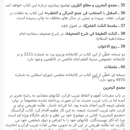
35 ـ مجمع البحرین و مطلع النیّرین
توضیح بیشترى درباره این کتاب خواهد آمد.
36 ـ المقتل
یا
المنتخب فى جمع المراثى و الخطب»
این کتاب به دفعات در
تهران، نجف، بیروت و بمبئى در سال هاى مختلف به چاپ رسیده است.
37 ـ مقدمة النکت الفخریّة،
در اصول فقه.
38 ـ النکت اللطیفة فى شرح الصحیفة،
در شرح صحیفه سجادیه امام
سجاد(علیه السلام).
39 ـ ربیع الاخوان.
دو نسخه خطّى از این کتاب در کتابخانه وزیرى یزد به شماره 2211 و در
کتابخانه خصوصى مدینة العلم امام خالصى در کاظمین وجود دارد.
40 ـ ملحقات.
نسخه اى خطّى از این کتاب در کتابخانه مجلس شوراى اسلامى به شماره
[17]
)
(
4970 وجود دارد.
مجمع البحرین
در باب مفردات لُغوى و الفاظ غریب قرآن، کتابهاى متعدّدى به رشته تحریر در
آمده اما در باب غریب حدیث به آن صورت پرداخته نشده مخصوصاً در بیان
علماى شیعه کارى انجام نشده بود. لذا فرزانه نامدار، علاّمه طریحى براى پر
کردن جاى غریب الحدیث شیعه، به این کار عظیم اقدام کرد. کتاب گرانسنگ
«مجمع البحرین» کتابى در موضوع خود بى نظیر و داراى جایگاه ویژه اى است
چرا که اکثر نویسندگان، کتابهاى خود را با اغراض و ذوق شخصى خود مى
نگارند. اما علاّمه طریحى در این اثر به تدوین معانى لغات غریب قرآن و احادیث
ائمه طاهرین(علیهم السلام) پرداخته و روایاتى را که از طریق شیعه امامیه