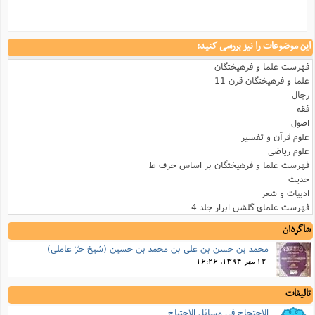
این موضوعات را نیز بررسی کنید:
فهرست علما و فرهیختگان
علما و فرهیختگان قرن 11
رجال
فقه
اصول
علوم قرآن و تفسیر
علوم ریاضی
فهرست علما و فرهیختگان بر اساس حرف ط
حدیث
ادبیات و شعر
فهرست علمای گلشن ابرار جلد 4
شاگردان
محمد بن حسن بن علی بن محمد بن حسین (شیخ حرّ عاملی)
12 مهر 1394, 16:26
تالیفات
الاحتجاج فى مسائل الاحتیاج