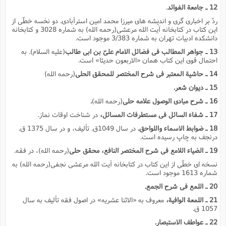
12 ـ جامعة الفوائد
.
ردّ بر اخبارى گرى و اندیشه هاى میرزا محمد امین استرآبادى. دو نخسه خطّى از
این کتاب در کتابخانه آیت الله مرعشى(رحمه الله) به شماره 3028 و کتابخانه
دانشکده ادبیات تهران به شماره 3/383 موجود است.
13 ـ جواهر المطالب فى فضائل الامام علىّ بن ابى طالب
(علیه السلام). به
احتمال قوى این کتاب همان «الاربعون حدیثا» است.
14 ـ حاشیة المعتبر فى شرح المختصر للمحقق الحلى
(رحمه الله)
15 ـ دیوان شعر.
16 ـ شرح مبادى الوصول علامه حلى
(رحمه الله)
.
17 ـ شفاء السائل فى مستطرفات المسائل،
در شناخت اوقات نماز.
18 ـ ضوابط الاسماء واللواحق.
در سال 1049ق. تألیف، و در سال 1375 ق.
درنجف به چاپ رسیده است.
19 ـ الضیاء اللامع فى شرح المختصر النافع، محقق حلى
(رحمه الله)، در فقه.
نسخه اى خطّى از این کتاب در کتابخانه آیت الله مرعشى نجفى(رحمه الله) به
شماره 1613 موجود است.
20 ـ اللمع فى شرح الجمع.
21 ـ اللمعة الوافیة،
معروف به «الاثنا عشریه» در اصول فقه تألیف به سال
1057 ق.
22 ـ عواطف الاستبصار.