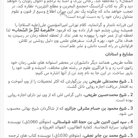
المقال» را ملاحظه کند، رجالى بزرگ و آشنا به تراجم و احوال راویان را خواهد
ت
ا
ا
دید و اگر به کتاب گرانسنگ «مجمع البحرین و مطلع النیّرین» نظاره کند، در
ف
ح
ت
ت
س
تعجب خواهد ماند که چگونه یک نفر این میزان اطلاع وسیع از فنون و علوم
ن
ج
[9]
)
(
متداول زمان خود را به دست آورده است!
ذ
ق
ش
م
و
م
م
این فرزانه نامدار و گرانمایه، کلام نورانى امیرالمؤمنین على(علیه السلام) را
س
م
ج
(
همیشه پیش چشم خود قرار داده بود که فرمود:
«الفُرصة تَمُرُّ مرّ السّحاب»
لذا
ا
و
لحظه اى از عمر خود را بیهوده به هدر نداد. از لحظه لحظه زمان در رسیدن به
ج
ش
ح
چ
م
هدف عالى خود، بهره گرفت. سفرهاى علمى وى دلیل روشنى بر تلاش
ع
س
ف
خ
فراوانش در راه کسب دانش و نشر علم است.
(
ا
ف
ن
مشایخ و استادان
ن
ت
م
ذ
علاّمه طریحى همانند دیگر دانشوران در محضر استوانه هاى علمى زمان خود
م
ت
م
زانوى ادب زد و با فراگیرى علوم در رشته هاى مختلف، اندیشه و قلب خود را
م
ک
بارور ساخت. در این جا به نام چند تن از آنها اشاره مى کنیم:
ا
ش
(
ه
ش
1 ـ شیخ محمدعلى طریحى
پدر بزرگوارش که اکثر تحصیلات را از وى آموخت و
پ
به افتخار دریافت اجازه روایى نائل گشت.
ع
ا
چ
و
ا
و
ع
2 ـ شیخ محمدحسین طریحى،
دایى گرامى اش که از وى نیز داراى اجازه روایى
ش
بوده است.
پ
(
ف
ذ
ف
ن
3 ـ شیخ محمود بن حسام مشرفى جزائرى
که از شاگردان شیخ بهائى محسوب
م
ز
ن
مى شود.
ت
ا
(
م
ت
4 ـ سید امین الدین على بن حجة الله شولستانى،
(متوفّاى 1060ق.) نویسنده
ح
م
کتابهاى: سرایة النجاسة، کفایة الطالبین، الفوائد الغرویّة و...
ا
ع
5 ـ شیخ محمد بن جابر نجفى،
(متوفاى 1030ق.) نویسنده کتاب هاى ترجمه
(
ع
ش