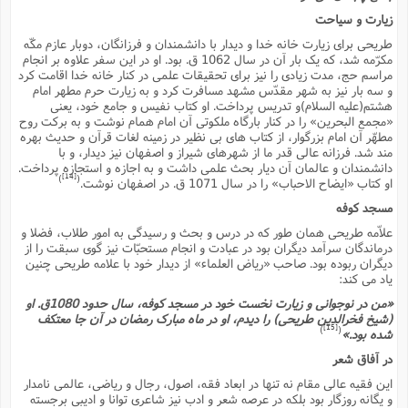
زیارت و سیاحت
طریحى براى زیارت خانه خدا و دیدار با دانشمندان و فرزانگان، دوبار عازم مکّه
مکرّمه شد، که یک بار آن در سال 1062 ق. بود. او در این سفر علاوه بر انجام
مراسم حج، مدت زیادى را نیز براى تحقیقات علمى در کنار خانه خدا اقامت کرد
و سه بار نیز به شهر مقدّس مشهد مسافرت کرد و به زیارت حرم مطهر امام
هشتم(علیه السلام)و تدریس پرداخت. او کتاب نفیس و جامع خود، یعنى
«مجمع البحرین» را در کنار بارگاه ملکوتى آن امام همام نوشت و به برکت روح
مطهّر آن امام بزرگوار، از کتاب هاى بى نظیر در زمینه لغات قرآن و حدیث بهره
مند شد. فرزانه عالى قدر ما از شهرهاى شیراز و اصفهان نیز دیدار، و با
دانشمندان و عالمان آن دیار بحث علمى داشت و به اجازه و استجازه پرداخت.
[14]
)
(
او کتاب «ایضاح الاحباب» را در سال 1071 ق. در اصفهان نوشت.
مسجد کوفه
علاّمه طریحى همان طور که در درس و بحث و رسیدگى به امور طلاب، فضلا و
درماندگان سرآمد دیگران بود در عبادت و انجام مستحبّات نیز گوى سبقت را از
دیگران ربوده بود. صاحب «ریاض العلماء» از دیدار خود با علامه طریحى چنین
یاد مى کند:
«من در نوجوانى و زیارت نخست خود در مسجد کوفه، سال حدود 1080ق. او
(شیخ فخرالدین طریحى) را دیدم، او در ماه مبارک رمضان در آن جا معتکف
[15]
)
(
شده بود.»
در آفاق شعر
این فقیه عالى مقام نه تنها در ابعاد فقه، اصول، رجال و ریاضى، عالمى نامدار
و یگانه روزگار بود بلکه در عرصه شعر و ادب نیز شاعرى توانا و ادیبى برجسته