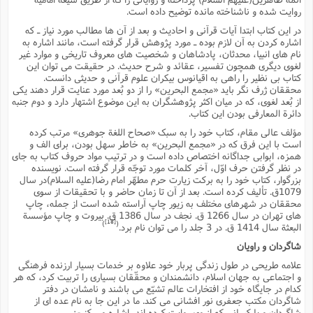
روایت شده و ناشناخته مانده توضیح داده است.
در این کتاب ابتدا آیات قرآنى و احادیث و بعد از آن ها مطالب مورد نیاز ـ که
اشاره کردن به آن لازم بوده ـ مورد پژوهش قرار گرفته است، مانند اشاره به
نام هاى انبیا، محدثان، پادشاهان و شخصیت هاى معروف تاریخى و موارد غیر
لغوى دیگرى همچون تفسیر، عقائد و شرح حدیث. در حقیقت مى توان این
کتاب بى نظیر را راهى به اقیانوس بیکران علوم قرآنى و حدیثى دانست.
محققان ژرف نگر باید «مجمع البحرین» را از دو بُعد مورد عنایت قرار دهند یکى
از بُعد لغوى، که در میان اکثر پژوهشگران به این موضوع اشتهار دارد و دوم جنبه
دائرة المعارفى بودن این کتاب.
مؤلف عالى مقام، کتاب خود را به سبک «صحاح اللغة جوهرى» مرتب کرده
است با این فرق که در «مجمع البحرین» به خاطر سهل بودن، براى الف و
همزه، ابوابى جداگانه اختصاص داده است و در ترتیب مواد حروف کتاب به جاى
در نظر گرفتن حرف اوّل، آخر کلمات مورد توجّه قرار گرفته است. نویسنده
بزرگوار، کتاب خود را به برکت زیارت حرم مطهّر امام رضا(علیه السلام)در سال
1079ق. تألیف کرده است. بعد از آن تا زمان حاضر و با تحقیقات از سوى
محققان در شهرهاى مختلف به زیور چاپ آراسته شده است از جمله، چاپ
هاى تهران در سال 1266 ق. نجف در سال 1386 ق. بیروت و چاپ مؤسسة
[18]
)
(
البعثة سال 1414 ق. در 3 جلد را مى توان نام برد.
شاگردان و راویان
علامه طریحى در طول زندگى پربار خود علاوه بر خدمات بسیار ارزنده فرهنگى
و اجتماعى به جهان اسلام، دانشمندان و محقّقان بسیارى را تربیت کرد، که هر
کدام در جایگاه خود از افتخارات عالم تشیّع مى باشند و نامشان در دفتر
شاگردان مکتب جعفرى نور افشانى مى کند. ما در این جا به نام عده اى از
شاگردان و یا کسانى که از وى روایت کرده اند، اشاره مى کنیم: