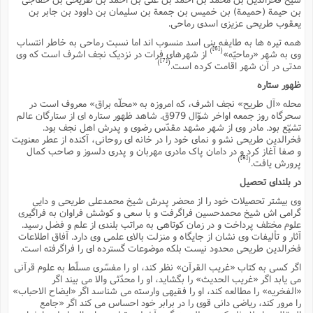
س
م
ع
ف
ق
م
(
بن حیمة (حمیمة) بن خمیس بن جمعة بن سلیمان بن داوود بن جابر بن
ه
ع
ع
ش
ز
م
یعقوب طریحى عزیزى اسدى رماحى.
ر
ش
پ
ا
ا
ا
ق
ح
ف
ت
همه تیره ها به طایفه بنى اسد منسوب اند اما نسبت رماحى به خاطر انتساب
گ
ع
ق
د
پ
ف
خ
(
[6]
)
(
وى به شهر «رماحیّه»
از شهرهاى فرات در نزدیک نجف اشرف است که وى
ذ
ب
ت
ا
ش
م
ح
ع
[7]
)
(
ش
مدتى در آن شهر اقامت کرده است.
م
ع
س
2
م
ا
ا
خ
ت
خ
ظهور ستاره
آ
م
ف
ق
ح
پ
ص
پ
د
ن
محله «آل طریح» نجف اشرف، که امروزه به «محلّه براق» معروف است در
و
(
آ
ه
ع
م
ش
سحرگاه روز جمعه اواخر شوّال 979ق. شاهد ظهور ستاره اى از ستارگان عالم
ت
ت
د
پ
تشیّع بود. مادر وى از شهر مشهد مقدّس رضوى و پدرش اهل نجف بود.
ج
ا
2
ا
ت
فخرالدین طریحى نشو و نماى خود را در خانه اى روحانى، آکنده از عطر معنویت
ی
گ
ش
ف
ا
(
و صفا آغاز کرد و در دامان پاک مادرى مهربان و پدرى دلسوز و صاحب کمال
ذ
ب
ش
م
[8]
)
(
پرورش یافت.
ح
م
ا
ا
م
ا
م
در بلنداى تحصیل
ب
ا
ش
و
(
ف
م
ش
وى بیشتر تحصیلات خود را از محضر پدرش شیخ محمدعلى طریحى و دایى
ف
ن
م
پ
ع
و
گرامى اش شیخ محمدحسین فراگرفت و با سعى و کوشش فراوان به فراگیرى
ا
ت
ف
علوم مختلف پرداخت و در زمان کوتاهى به مراتب بلندى از علم و فضل رسید.
ه
ع
ا
(
ف
ت
آثار و تألیفات وى نشان از جایگاه و منزلت بالاى علمى وى دارد. آفاق اطلاعات
ت
ق
ن
فخرالدین طریحى محدود نیست بلکه موضوعات گسترده اى را فراگرفته است.
ح
ذ
غ
ش
م
ب
پ
اگر کسى به کتاب «غریب القرآن» نظر کند، او را مفسّرى مسلّط به علوم قرآنى
ت
م
(
د
م
مى یابد اگر «غریب الحدیث» را بگشاید، او را محدّثى والا مى بیند اگر
ه
ا
ت
ف
ح
«الفخریه» را مطالعه کند، او را فقیهى وارسته مى شناسد اگر «ایضاح الاحباب»
س
آ
و
ر
ش
ن
را مرور کند، ریاضى دانى قوى را در برابر خود احساس مى کند اگر «جامع
ع
ف
ع
م
د