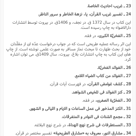
23 ـ غریب احادیث الخاصة
.
24 ـ تفسیر غریب القرآن، یا، نزهة الخاطر و سرور الناظر.
این کتاب در سال 1372 ق. در نجف، و 1406ق. در بیروت توسط انتشارات
دارالاضواء به چاپ رسیده است.
25 ـ الفخریّة الکبرى،
در فقه.
این اثر رساله عملیه طریحى است که در جواب درخواست عدّه اى از مقلّدان
خود از بحث طهارت تا مبحث نماز مسافر به صورت علمى نوشته است. از چاپ
هاى این کتاب به چاپ انتشارات بلاغ، بیروت، سال 1409ق. مى توان اشاره
کرد.
26 ـ الفوائد الفخریّة.
27 ـ الفوائد من کتاب الضیاء اللامع.
28 ـ کشف غوامض القرآن،
در فهرست آیات قرآن.
29 ـ کنز الفوائد فى تلخیص الشواهد.
30 ـ الفخرّیة الصغرى،
در فقه.
31 ـ الکنز المذخور فى عمل الساعات و الایام و اللیالى و الشهور.
32 ـ مجمع الشتات فى النوادر و المتفرقات.
33 ـ المستطرفات فى شرح نهج الهداة،
در شرح نهج البلاغه.
34 ـ مشارق النور، معروف به «مشارق الطریحیة»
تفسیر مختصر در قرآن.