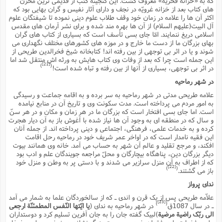
که به «خزانه فخریّه» معروف گشت. این گنجینه کتب از قدیمى ترین مخزن
هاى کتاب بعد از خزانه غرویّه در نجف و داراى آثار نفیس و گران بهایى بود که
اکثر آن ها را علامه در زمان خود وقف طلاب علوم دینى نموده تا شیفتگان علوم
آل البیت(علیهم السلام) از آن ها بهره مند شده و براى نشر آرمان هاى مقدس
اسلامى دریغ ننمایند. امّا جاى بسى تأسف است که بسیارى از کتاب هاى گران
بهاى بزرگان ما از دست ما خارج و در موزه هاى کشورهاى مختلف نگهدارى مى
شوند و یا در اثر بى توجهى از بین رفته اند! کتابخانه شیخ فخرالدین طریحى از
این جمله است چرا که بعد از وفات وى کتاب هایش به ورثه اش منتقل شد اما
[21]
)
(
در اثر بى توجهى، بسیارى از آنها از بین رفته و تباه شده است!
در شهر رماحیه
علامه طریحى مدتى در شهر رماحیه به سر برده و به اقامه جماعت و رسیدگى
به امور مردم مى پرداخته است. مدت سکونت وى و تاریخ آن در منابع نیامده
است. اما جاى بسى افتخار است که بزرگان ما در هر زمان و مکان و در هر سنّ
و سال که در منطقه اى به وجود آن ها نیاز شده با آغوش باز به آن دیار هجرت
کرده و به خدمات علمى، فرهنگى، اجتماعى و دینى پرداخته اند. از جمله آنان
این فقیه نامدار است که در اواخر عمر شریف خود در رماحیه رحل اقامت
افکند، و مرجع تقلید و عالم آن شهر به حساب مى آمد. خانه وى همانند بیوت
دیگر بزرگان دین، پناهگاه بیچارگان و محلّ مراجعه جویندگان علم و ادب بود
که از اطراف به آن منزل سرازیر مى شدند و با دستى پر به وطن و منزل خود
[22]
)
(
باز مى گشتند.
نداى پرواز
علاّمه طریحى پس از یک قرن و اندى ـ که از سالخوردگان علما به شمار مى آمد
[23]
)
(
ـ در سال 1087ق
در شهر رماحیه به نداى (
یا ایّتها النّفس المطمئنّة ارجعى
الى ربّک راضیة مرضیة
)لبیک گفته جان را به جان آفرین تسلیم کرد و دوستداران