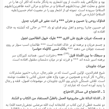
بود و جایگاهى بلند داشت. از وى اشعارى به یادگار مانده که اکثر آن ها را در
عشق و محبّت اهل بیت(علیهم السلام) و در مدائح و مراثى ائمه طاهرین(علیهم
السلام) سروده است. نمونه اى از اشعار وى را در مصیبت امام حسین(علیه
السلام) اشاره مى کنیم:
فداؤک روحى یا حسین و عترتى *** و انت عفیر فى التراب جدیل
اى حسین جان! روحم و اهل بیتم فداى تو باد *** در حالى که آغشته به خاک
افتاده اى
و جسمک عریان طریح على الثرى *** علیک خیول الظالمین تجول
و جسم عریان و برهنه تو بر خاک افتاده است *** ظالمان اسب سوار بر روى
جسمت جولان مى دهند ***
بناتک تسبى کالإماء حواسرا
[16]
)
(
و سبطک ما بین العُداة قتیل
***
دخترانت اسیر، همانند کنیزکان سر
برهنه اسیر شده اند *** و فرزند تو در میان دشمنان مقتول افتاده است.
میراث جاویدان
شیخ فخرالدین، اوّلین کسى است که در علم رجال، درباب «تمییز مشترکات
رجالى» کار کرده و همچنین در مورد واژه هاى حدیثى کتابى با عظمت نوشته
است. تلاش خستگى ناپذیر وى آثارى جاویدان در موضوعات اصول، فقه و رجال
را پدید آورده است که عبارتند از:
1 ـ الاحتجاج فى مسائل الاحتیاج
.
2 ـ الادلة الدالة على مشروعیة العمل بالظنّ المستفاد من الکتاب و السّنة.
دو نخسه خطّى از این کتاب در کتابخانه آیت الله مرعشى نجفى(رحمه الله) به
شماره 3028 و کتابخانه دانشکده ادبیات دانشگاه تهران به شماره 1/383