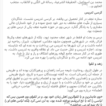
محمد بن اسماعیل، الحقیقة الشرعیة، رسالة فی الکُنى و الالقاب، منتخب
ا
ش
[10]
)
(
الحاوى و... .
و
ف
(
کرسى تدریس
ذ
ن
م
ستاره نجف در کنار تحصیل بى وقفه، بر کرسى تدریس نشست. شاگردان
م
غ
بسیارى از ملّیت هاى مختلف به دور خود جمع نموده و از خود نامداران عالى
م
م
(
مقدارى را به یادگار گذارد. درس وى در حوزه علمیه نجف یکى از درس هاى پر
جمعیّت بود.
ش
ب
درس و بحث او فقط در شهر نجف محدود نبود، بلکه از شهرهاى نجف وکربلا
ه
(
فراتر رفته، در شهرهایى همچون مشهد مقدّس، اصفهان، شیراز، رماحیه نیز
و
ادامه داشت و در آن شهرها به تدریس مى پرداخت و به عده اى که شایسته
ن
ا
بودند، اجازه تدریس و نقل حدیث مى داد. او علاقه وافرى به تدریس داشت، به
ف
ح
طورى که در کنار مسجد جامع کوفه روزهاى اعتکاف و راز و نیاز با خدا، به
[11]
)
(
تدریس خود ادامه مى داد و شاگردان زیادى را بهره مند مى کرد.
م
(
م
زهد و تقوا
ن
در طول تاریخ، روحانیت شیعه سرآمد زاهدان و پرهیزکاران بوده اند و طریحى
ش
(
از جمله آن رادمردان است. به گفته نویسندگان سیره و تاریخ، شیخ طریحى
د
عابدترین و زاهدترین عالم زمان خود بود و اهتمام زیادى به دین و تطبیق اوامر
س
ف
شرعى بر خود و دیگران داشت و با دورى از زرق و برق ظاهرى دنیا، خود را به
[12]
ف
)
(
بالاترین حد کمالات معنوى و اخلاق فاضله آراسته بود.
صاحب «ریاض
م
العلماء» درباره وى مى گوید:
ش
م
«وى عابدترین و با تقواترین اهل زمان خود بود. و در تقواى وى همین بس که
لباسى را که با نخ ابریشم دوخته شده بود، به تن نمى کرد بلکه لباس هاى او را
[13]
)
(
با نخ پنبه اى مى دوختند.»