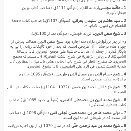
1 ـ علاّمه مجلسى
(رحمه الله)، (متوفّاى 1111ق.) صاحب کتاب وزین
«بحارالانوار».
2 ـ سید هاشم بن سلیمان بحرانى،
(متوفّاى 1107ق.) صاحب کتاب «حجة
الخصام فى تعیین الامام...».
3 ـ شیخ صفى الدین،
فرزند خودش، (متوفّاى بعد از 1100ق.).
وى از پدر بزرگوارش داراى سه اجازه بود. شیخ صفى الدین همانند پدرش از
چهره هاى درخشان آل طریحى است، که بعد از خود تألیفات زیادى را نیز به
یادگار گذارد از جمله آن ها: 1 ـ حاشیة على مجمع البحرین. 2 ـ الرسالة
الشُبهاتیّة. 3 ـ ریاض الازهریة فى شرح النکت الفخریّة. 4 ـ مستدرک مجمع
البحرین. 5ـ مطارح النظر فى شرح باب الحادى عشر. 6 ـ میزان المقادیر. 7 ـ
هدایة المسترشدین فى الرد على الطبیعیین. 8 ـ الینبوع المنجس.
4 ـ شیخ حسام الدین بن جمال الدین طریحى،
(متوفّاى 1095 ق.) وى
برادرزاده علاّمه طریحى است.
5 ـ شیخ حرّ عاملى محمد بن حسن،
(1032 ـ 1104ق) صاحب کتاب «وسائل
الشیعه»
6 ـ شیخ محمد امین بن محمدعلى کاظمى،
(متوفّاى حدود 1085 ق.) صاحب
کتاب «هدایة المحدثین».
7 ـ مولى محمد طاهر بن محمدحسن نجفى قمى
(متوفّاى 1098 ق.) صاحب
آثار متعدد که در شیخان قم مدفون است.
8 ـ شیخ محمد بن عبدالرحمن حلّى
که در سال 1070 ق. از وى اجازه دریافت
کرده است.