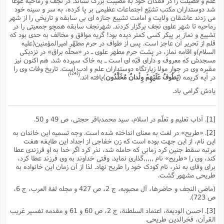
علم و فضیلت را در فقدان خود به مصیبت بزرگ نشاند. در نجف و رماحیه غوغا
شد دوستداران مکتب تشیّع اجتماعات عظیمى بر پا کرده، به سر و سینه خود
مى زدند عاشقان ولایت و امامت تشییع جنازه اى بى سابقه و تاریخى را از شهر
رماحیه تا شهر علوى نجف برگزار کردند. شهرنجف سابقه همچو جمعیتى را در
تشییع و نماز بر پیکر کسى کمتر دیده بود! گریه موافق و مخالف به حدى بود که
قلم از تحریر آن عاجز است. پس از طواف در حرم مطهّر امیرالمؤمنین(علیه
السلام)و اقامه نماز، در پشت حرم مطهر علوى ـ در «محلّه براق» در نزدیکى
مسجدش که معروف و داراى قبّه اى است ـ به خاک سپرده شد. هم اکنون نیز
مقبره وى در جوار مولا زیارتگاه دوستداران علم و ادب است. تاریخ وفات وى را
[24]
)
(
در آیه کریمه
(
یَطُوفُ عَلَیْهِمْ وِلْدانٌ مُخَلَّدُون
)یافته اند.
یادش گرامى باد.
[1]
. آداب تعلیم و تعلّم در اسلام، سید محمدباقر حجتى، ص 49 و 50.
[2]
. «طریح» در لغت به معناى انداخته شده است. وجه تسمیه این خاندان به
این نام، از این جهت بوده است که زن خفاجى از اجداد این طایفه هفت
مرتبه سقط جنین کرد زمانى که حامله شد، نذر کرد اگر خدا به او فرزندى عطا
کند، وى را «طریح» نام ,,,,,گذارى نماید. وقتى خداوند به وى فرزند عطا کرد،
براى وفاى به نذر، نام کودک خود را طریح نهاد. لذا از آن زمان این خانواده به
طریحى مشهور گشت.
(ماضى النجف و حاضرها، آل محبوبه، ج 2، ص 427 و مجله لغة العرب، ج 6،
ص 723).
[3]
. احسن الودیعة، اعتماد السلطنة، ج 2، ص 60 و 61 و مقدمه تفسیر غریب
القرآن، فخرالدین طریحى.