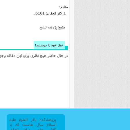
فصل 
منابع:
كنز العمّال: 6161..
علوم
خ
منبع:
پژوهه تبلیغ
نظر خود را بنویسید!
در حال حاضر هیچ نظری برای این مقاله وجود 
پژوهشکده باقر العلوم علیه
السلام سال هاست که با
تلاش علمی برای تحقق