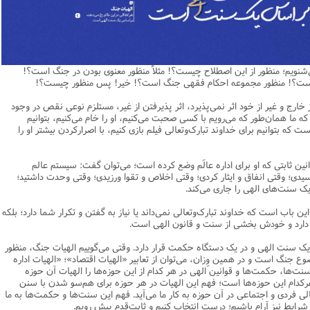
یریت
اطلاعیه
نهج البلاغه
ن وجامعه دینی
ات اهل بیت (ع)
فقه
رذایل
سیاسی
رد جامعه شناسی در تبلیغ
جامعه شناسی
مصیبت امام باقر علیه السلام
مدیریت و فقه اسلامی
متفرقه
ادبیات عرب
قتصاد
دنیاو آخرت
ی ولایت اهل بیت (ع)
فضائل
اعتقادی
ات اخلاق و آداب در تبلیغ
تاریخ اسلام
مصیبت امام صادق علیه السلام
خلاصه کتب مدیریت
قرآن
ادیان و فرق
و مذاهب
توشه عاشورائیان
ن و بررسی مسأله اعانه
اسلام
فرق شیعی
ت های آموزش معارف اسلامی
مدیریت اسلامی
مبانی علم اخلاق
مصیبت امام موسی علیه السلام
فقه و اصول
‌شنویم؛ منظور از این اصطلاح چیست؟! مثلاً منظور معنوی بودن در جنگ است؟!
دیان
 و امید به مغفرت
تحقیق و منبع شناسی
ایران
ابراهیمی
آینده پژوهی
فرق غیر شیعی
مصیبت امام رضا علیه السلام
نامه های اخلاقی
فلسفه
 است؟! منظور مجموعه احکام فقهی جنگ است؟! خیر! پس منظور چیست؟!
وم قرآنی
ام به عمر انسان در اسلام
پند و اندرز
تاریخ انقلاب
غیر ابراهیمی
مصیبت امام جواد علیه السلام
مدیریت آموزشی
کلام
خارج و غیر از خود اثر نمی‌پذیرد، اثر پذیرفتن از غیر، مستلزم نوعی نقص در وجود
ما همان‌طور که می‌رویم با کسی صحبت می‌کنیم، او را خام می‌کنیم، بتوانیم
وم حدیث
خداشناسی
ی دانش آموزی
حکایات
مدیریت زمان
مصیبت امام هادی علیه السلام
قرآن‌پژوهی
ت که بتوانیم برای خداوند تبارک‌وتعالی فیلم بازی کنیم، با اصرارکردن بیشتر او را
لسفه
محض
مصیبت امام حسن عسکری علیه السلام
علوم حدیث
ن ثابتی که او برای اداره عالَم وضع کرده است؛ می‌توان گفت: سیستم عالم
ی
لام
 مصیبت متفرقه
مضاف
اسلامی
اخلاق
؛ وقتی انفاق و ایثار کردی؛ وقتی اخلاص و تقوا ورزیدی؛ وقتی وحدت داشتید؛
ک سنت‌های الهی را جاری می‌کند.
لات
ه و اصول
جدید
فلسفه اسلامی
عرفان
این باب است که خداوند تبارک‌وتعالی نمی‌داند یا نیاز به گفتن و تکرار شما دارد؛ بلکه
حقوق
ام شرعی
فرق و مذاهب
 دارد و خودش بخشی از سنت و قانون الهی است.
خب نشریات
اصول فقه
یک سنت الهی و در یک دستگاه حکمت قرار دارد. وقتی می‌گوییم الهیات جنگ، منظور
رتباطات
فقه
 جنگ است و در همین وِزان، می‌توان از تعابیر «الهیات اقتصاد»؛ «الهیات اداره
 سنت‌ها، حکمت‌ها و قوانین الهی در هر کدام از این حوزه‌‌ها را الهیات آن حوزه
نامه تربیت تبلیغی
پيش شماره اول فصلنامه مطالعات معنوی
حقوق
 هرکدام این حوزه‌ها است؛ فهم این الهیات در هر حوزه برای هم‌سو شدن با سنن
لی فردی و اجتماعی در آن حوزه به کار ما می‌آید. فهم این سنت‌‌ها و حکمت‌ها به ما
امه مطالعات معنوی
پيش شماره 2 فصل نامه تربیت تبلیغی
پيش شماره اول فصلنامه مطالعات معنوی
ایط نیز آرام باشیم؛ درست انتخاب کنیم و ثابت‌قدم پیش رویم.