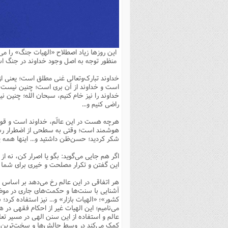
بانک پژوهشگران وفرهیختگان
مهدویت
زندگی نامه فرهیختگان
مد
دی
مقام
کارب
ذکر 
اخبار
فرهنگی
معرفی پژوهشگران
آداب و احکام اصناف
ا
ویژگ
مقال
ذکر 
معرفی سایت ها
عمومی
حوزه و دانشگاه
پایگاه های علمی
فرق 
راه 
تعاو
مهار
ذکر 
این روزها زیاد اصطلاح «الهیات جنگ» را می
اطلاعیه
فقه
اعتقادی
پایگاه های مذهبی
ا
توبه
روش 
ذکر 
منظور توجه به اصل وجود خداوند در جنگ
اخلاق
سیاسی
پایگاههای عقائد
عل
اهتم
ذکر 
خداوند تبارک‌وتعالی غنی مطلق است؛ یعنی از 
است و خداوند از آن بری است؛ چنین نیست که 
اجتماعی
پایگاههای فرهنگی
عل
مجموعه پرسش ها و پاسخ ها
ذکر 
خداوند را نیز خام کنیم، سبحان الله؛ چنین نیس
راضی کنیم و...
جامعه
پایگاههای جامع موضوعات
ف
ذکر 
هرچه هست در این عالَم، خداوند است و قوانی
اخبار عمومی
پایگاههای اندیشمندان اسلام
ک
ذکر
هوشمند است؛ وقتی به سطحی از اضطرار رسیدی
شکر کردید؛ حسن‌ظن داشتید و... اینها همه ی
خبرگزاری ها
پایگاه های پاسخ گویی به سوا
فق
اگر هم جایی می‌گوید: بگو یا اصرار کن، نه از 
پایگاه های پاسخ گویی به احک
این گفتن و تکرار مصلحت و خیری برای شما
پایگاه های تاریخی
منت
هر اتفاقی در این عالم رخ می‌دهد بر اساس 
پایگاه های آموزشی
ا
آشنایی با سنت‌ها و حکمت‌های جاری در موضوع
کشور»؛ «الهیات بازار» و... نیز استفاده کرد؛
فصل 
می‌نامیم؛ این الهیات غیر از احکام فقهی در
عالم و استفاده از این سنن الهی در مسیر تعا
فصلن
کمک می‌کند در وسط چالش‌ها و سخت‌ترین شر