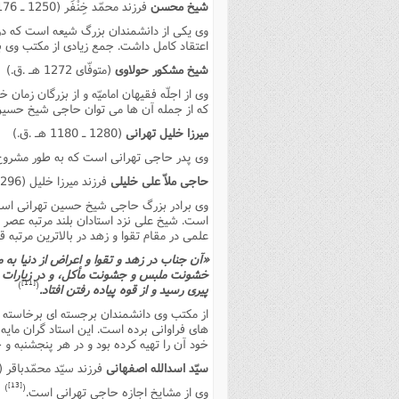
شیخ محسن
فرزند محمّد خِنْفَر (1250 ـ 1176 هـ .ق.)
وى یکى از دانشمندان بزرگ شیعه است که در 
اعتقاد کامل داشت. جمع زیادى از مکتب وى 
شیخ مشکور حولاوى
(متوفّاى 1272 هـ .ق.)
وى از اجلّه فقیهان امامیّه و از بزرگان زمان
که از جمله آن ها مى توان حاجى شیخ حسین ر
میرزا خلیل تهرانى
(1280 ـ 1180 هـ .ق.)
وى پدر حاجى تهرانى است که به طور مشرو
حاجى ملاّ على خلیلى
فرزند میرزا خلیل (1296 ـ 1226 هـ .ق.)
وى برادر بزرگ حاجى شیخ حسین تهرانى است 
است. شیخ على نزد استادان بلند مرتبه عصر خ
علمى در مقام تقوا و زهد در بالاترین مرتبه ق
«آن جناب در زهد و تقوا و اعراض از دنیا به م
خشونت ملبس و جشونت مأکل، و در زیارات 
[11]
)
(
پیرى رسید و از قوه پیاده رفتن افتاد.
از مکتب وى دانشمندان برجسته اى برخاسته 
هاى فراوانى برده است. این استاد گران مایه 
خود آن را تهیه کرده بود و در هر پنجشنبه 
سیّد اسدالله اصفهانى
فرزند سیّد محمّدباقر (1290 ـ 1227 هـ .ق.)
[13]
)
(
وى از مشایخ اجازه حاجى تهرانى است.