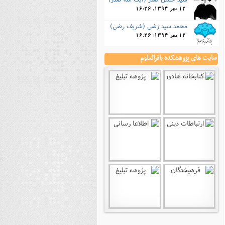
12 مهر 1394, 16:26
محمد سید رضی (شریف رضى)
12 مهر 1394, 16:26
سایت های پژوهشکده باقرالعلوم