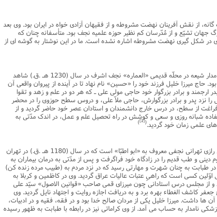
نامه سبک زندگی
پيش شماره 2 فصلنامه مطالعات معنوی
شماره اول فصل نامه تربیت تبلیغی
گانه، از نقش آفرینان نهضت مشروطه و از فقیهان آزادى خواه در ایران بود. وى بعد
 تربیتی
آئین دوست یابی
شماره دوم فصل نامه تربیت تبلیغی
شماره اول فصل نامه مطالعات معنوی
زرگ جهان تشیّع و از مُدّرسان کم نظیر حوزه علمیه نجف بود. متأسفانه چنان که
در شکل گیرى نهضت مشروطه اشاره نشده است. ما در این نوشتار به گوشه اى از
انواده
شماره دوم فصل نامه مطالعات معنوی
شماره سوم و چهارم فصل نامه تربیت تبلیغی
شماره سوم فصل نامه مطالعات معنوی
شماره پنج و شش فصل نامه تربیت تبلیغی
شماره چهارم و پنجم فصل نامه مطالعات معنوی
خانه علم و تقواى حاج میرزا خلیلى، پزشک نامدار شیعه در محلّه قدیمى «العماره» نجف اشرف در سال (1230 هـ .ق.) شاهد
ود. حاج میرزا خلیل فرزند خود را «حسین» نام نهاد تا در آینده از پیروان واقعى آن
شماره ششم فصل نامه مطالعات معنوی
در ارجمند و برادر بزرگوار خود حاجى مولى على ـ که هر دو در علم و زهد و تقوا
تى را نزد پدر و برادر بزرگوارش، حاجى ملاّ على، و دروس سطح حوزوى را در محضر
شماره هشتم و نهم فصل‌نامه مطالعات معنوی
 فراغت از سطح، در درس خارج دانشمندان و استادان عصر خود حاضر گردید و از
فاده شبانه روزى و سعى و کوشش در راه تحصیل علم و عمل، در اندک مدّتى به
شماره دهم فصل‌نامه مطالعات معنوی
[1]
)
(
ه هاى علمى زمان خود گردید.
پدر شیخ حسین خلیلى میرزا خلیل فرزند على رازى تهرانى نجفى معروف به «ابو اطبّا» است که در سال (1180 هـ .ق.) در تهران
دینى و طب قدیم را در زادگاه خود فراگرفت و پس از مدّتى به درمان بیماران به
در طبابت به چنان شهرت و مهارتى رسید که در نزد مردم به (طبیب مرده زنده کن)
اوّلین کسى است که راهىِ عتبات عالیات عراق گردید. وى در کاظمین و کربلا به
و از مجلس درس استادانى چون میرزاى قمى صاحب «قوانین الاصول» سیّد على
ر کاشف الغطاء بهره برد و به دریافت اجازه روایت و اجتهاد نایل گردید. وى
ن ها داشت. میرزا خلیل یکى از مردان صالح خدا بود و در فقه، فقیه و در ادبیات،
زشکى نامدار به حساب مى آمد. از وى کراماتى نیز در رابطه با طبابت به ظهور رسیده