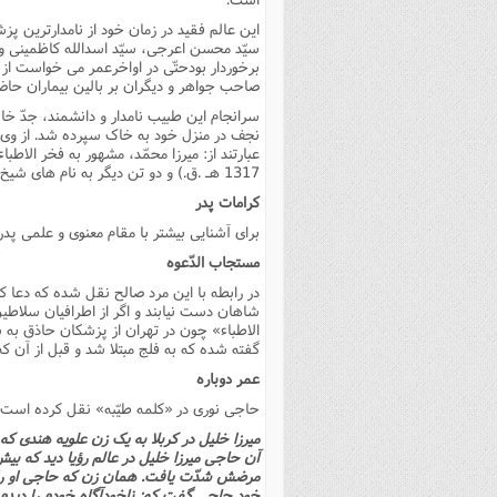
این عالم فقید در زمان خود از نامدارترین 
سیّد محسن اعرجى، سیّد اسدالله کاظمینى و 
برخوردار بودحتّى در اواخرعمر مى خواست از
صاحب جواهر و دیگران بر بالین بیماران حا
نجف در منزل خود به خاک سپرده شد. از وى پ
1317 هـ .ق.) و دو تن دیگر به نام هاى شیخ على خلیلى و شیخ حسین خلیلى تهرانى که از عالمان بزرگ عالم تشیّع هستند.
کرامات پدر
براى آشنایى بیشتر با مقام معنوى و علمى 
مستجاب الدّعوه
در رابطه با این مرد صالح نقل شده که دعا کرد
شاهان دست نیابند و اگر از اطرافیان سلاطین
الاطباء» چون در تهران از پزشکان حاذق به ش
گفته شده که به فلج مبتلا شد و قبل از آن که
عمر دوباره
حاجى نورى در «کلمه طیّبه» نقل کرده است 
میرزا خلیل در کربلا به یک زن علویه هندى که
آن حاجى میرزا خلیل در عالم رؤیا دید که بی
مرضش شدّت یافت. همان زن که حاجى او را مع
خود حاجى گفت که: ناخودآگاه خودم را دیدم ک