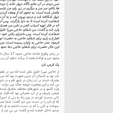
نمى دیدم. در آن عالم ناگاه دیوار خانه را د
ها بالاى سر من و دیگرى در زیر پاى من نشست
متّصل شده است. به نحوى که از وصف کردن آ
دیوار شکافته شد و مردى بیرون آمد و به آن 
شفاعت کرده است تا به دنیا بازگردد. پس آن د
که در فکر تهیه اسباب کفن و دفن من هستند.
وارد شد و گفت: من شفاى حاجى میرزا خلیل
شفاعت کرده است. پس ماجراى رفتن خود به
تضرّع و زارى براى شفاى حاجى به حضرت توسّ
فرمود: عمر حاجى به پایان رسیده است. من 
این حال حضرت براى شفاى حاجى دعا نمود و 
در زمان و
وجود من و اولادم همه از برکت دعاى آن زن 
یک قرص نان
از حاجى میرزا خلیل نقل شده که من در عل
نان بود و داستان آن بدین صورت بود که من 
مشرف شدم. در آن زمان در شهر قم و در شهر
مى آمد و این وضعیت نتیجه جنگ بین دولت ای
وارد کشور و در شهرهاى مختلف متفرق شده بو
صحن شریف و در آن حجراتى بود که افراد غریب 
نانى بدست آوردم. در بین راه به زنى از اس
که او نان را در دست من دید گفت: شما مسلم
سوخت و نانى را که در دست داشتم به او دادم
مردى داخل حجره شد و گفت: بى بىِ من از در