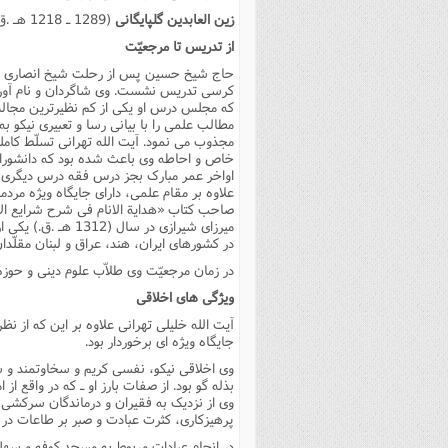
زین العابدین گلپایگانى
(1289 ـ 1218 هـ .ق) وى نیز از مشایخ اجازه شیخ حسین است.
از تدریس تا مرجعیّت
حاج شیخ حسین پس از رحلت شیخ انصارى دیگ
کرسى تدریس نشست. وى شاگردان و نام آوران 
که مجلس درس او یکى از کم نظیرترین مجا
مطالب علمى را با بیانى رسا و تعبیرى نیکو 
مجذوب مى نمود. آیت الله تهرانى تسلّط کام
خاص و احاطه وى باعث شده بود که دانشوران 
اواخر عمر مبارک بجز درس فقه درس دیگرى ت
صاحب کتاب «هدایة الانام فى شرح شرایع الا
میرزاى شیرازى در 
در کشورهاى ایران، هند، عراق و لبنان مقلّدا
در زمان مرجعیّت وى طلاّب علوم دینى و حوزه
ویژگى هاى اخلاقى
آیت الله خلیلى تهرانى علاوه بر این که از نظ
جایگاه ویژه اى برخوردار بود.
وى اخلاقى نیکو، نفسى کریم و سخاوتمند و س
بذله گو بود. از صفات بارز او ـ که در واقع از
وى از نزدیک به فقیران و درماندگان سرکشى م
پرهیزکارى، کثرت عبادت و صبر بر طاعات در می
در انجام عبادات مربوط به مسجد کوفه و سهل