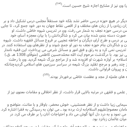
[14]
)
(
ر در هیچ حوزه درسى حاضر نشد بلکه خود مستقلاًّ مجلس درس تشکیل داد و بر
زیادى را از زبان هاى مختلف و از اقصى نقاط جهان به دور خود جمع کرد، تا جایی
لس درسى حوزه نجف به شمار مى رفت. وى در تدریس شیوه خاصّى داشت. او
به صورت دسته بندى شده بیان مى کرد و شاگردانش را با بیان معجزه آساى خود
لى بر درس و طرح آراى دیگران و احاطه عجیبى بر فروع مسائل فقهیه داشت. شیوه
و شاگردان بنام حوزه نجف به دور او جمع شوند و از نظرهاى وى استفاده کنند. در
دریس نمى کرد و به رتق و فتق امور و مسائل شرعى مى پرداخت. این فقیه نامدار
علاوه بر مقام علمى، داراى جایگاه ویژه مردمى نیز بود. با درگذشت مرحوم آیت الله محمّدحسین کاظمى (متوفّاى 1308 هـ .ق.)
سلام» بر آوازه شهرت او افزوده شد و از مراجع بزرگ شیعه گردید. وى با رحلت
سال (1312 هـ .ق.) یکى از چند رهبر و مرجع تقلید بزرگ شیعه در سراسر سرزمین هاى اسلامى گردیدچنانکه
ن و پیروان فراوانى داشت.
[15]
)
(
 هاى علمیّه از مجد و عظمت خاصّى برخوردار بودند.
ر علمى و فقهى در مرتبه بالایى قرار داشت، از نظر اخلاقى و مقامات معنوى نیز از
یمایى زیبا داشت و از نظر همنشینى، خوش محضر، باوقار و با متانت، متواضع و
 امامان معصوم(علیهم السلام)به ارث برده بود ـ مى توان به رسیدگى به فقرا اشاره کرد.
ى نمود و به درد دل آنها گوش مى داد و احتیاجات آنان را بر طرف مى کرد. در
ان عالمان زبانزد بود.
ه اهتمام مى ورزید و هر ساله دهه آخر ماه مبارک رمضان را در مسجد کوفه معتکف