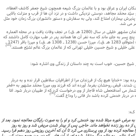
پزشکان ایران و عراق بود و با عالمان بزرگ شیعه همچون شیخ جعفر کاشف الغطاء،
سیّد محمّد مجاهد، دوستى نزدیکى داشت و در نزد آن ها از قرب و منزلت بالایى
 پذیرش بیماران امتناع کند، ولى به سفارش و دستور دانشوران بزرگ زمان خود مثل
ضر مى شد.
سرانجام این طبیب نامدار و دانشمند، جدّ خاندان مشهور خلیلى در سال (1280 هـ .ق.) در نجف وفات یافت و در محله العماره
نج پسر به جاى ماند که سه نفر آن ها همانند پدر در طب مهارت کامل داشتند که
عبارتند از: میرزا محمّد، مشهور به فخر الاطباء (متوفّاى 1283 هـ .ق.)، میرزا حسن (1238 ـ 1308 هـ .ق.) و میرزا باقر (1247 ـ
[2]
)
(
پدر شیخ حسین، خوب است به چند داستان از زندگى وى اشاره شود:
ه بود: «خدایا هیچ یک از فرزندان مرا از اطرافیان سلاطین قرار نده و به دربار
 شدند، قبض روحشان بفرما. آورده اند که فرزند وى میرزا محمّد مشهور به «فخر
مار مى آمدفتحعلى شاه قاجار از وى درخواست کرد که از طبیبان دربار شود. امّا
[3]
)
(
 در دربار خدمتى کرده باشد دار فانى را وداع گفت.
کـه:
 به مرض خوره مبتلا شده بود خدمتى کرد و او را به صورت رایگان معالجه نمود. بعد از
ش از ده روز زنده نخواهد ماند. حاجى پس از بیدار شدن مریض شد و روز به روز
الجه کرده بود از وى پرستارى مى کرد تا آن که آخرین روزیعنى روز دهم فرا رسید.
ه از عالمى به عالم دیگر منتقل شده ام، از آن هایى که دور من جمع بودند کسى را