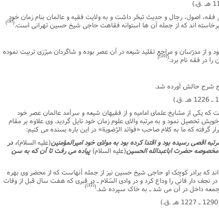
فقه، اصول، رجال و حدیث تبحّر داشت و به ولایت فقیه و عالمان بنام زمان خود
[9]
)
(
برخاسته اند که از جمله آن ها استوانه فقاهت حاجى شیخ حسین تهرانى است.
 خود و از مدرّسان و مراجع تقلید شیعه در آن عصر بوده و شاگردان مبرّزى تربیت نموده
[10]
)
(
ا در فقه نام برد.
ح شرح حالش آورده شد.
که یکى از مشایخ علماى امامیه و از فقیهان شیعه و سرآمد عالمان عصر خود
ویش تحصیل نمود و به مرتبه والاى علوم زمان خود نایل گردید. وى علاوه بر مقام
رار گرفته که ما به کلام صاحب «فوائد الرّضویة» در این باره بسنده مى کنیم:
رتبه اقصى رسیده بود و اقتدا کرده بود به مولاى خود امیرالمؤمنین
(علیه السلام)
، در
مخصوصه حضرت اباعبدالله الحسین
(علیه السلام)
پیاده مى رفت تا آن که به سن
اند که برادر کوچک او حاجى شیخ حسین نیز از جمله آنهاست که از محضر وى بهره
در نجف دار فانى را وداع کرد و در وادى السّلام ـ در قبرى که هفت سال قبل از وفات
[12]
)
(
و جمعه داخل در آن مى شد ـ به خاک سپرده شد.