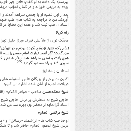
بپرسم؟ یک دفعه به او گفتم: فلان چیز خوب 
بودم به مریض خوراند و در کمال تعجّب مریض
بعد از این قضیه او با جمعى سراغم آمدند و 
آوردند. من با مراجعه به کتاب هاى طب قدیم
استادان طب ثبت شد و همه این قضایا در اثر 
راه کربلا
محدّث نورى از ملاّ على فرزند میرزا خلیل تهر
زمانى که هنوز ازدواج نکرده بودم و در تهرا
من گفت: اگر قصد زیارت امام حسین
(علیه ال
هیچ رفت و آمدى نخواهد شد. بیدار شدم و خودم
[6]
)
(
سپرى شد و راه مسدود گردید.
استادان و مشایخ
اکنون به برخى از بزرگان علم و استوانه های
دریافت اجازه از آنان شده اشاره مى کنیم:
شیخ محمّدحسن
صاحب «جواهر الکلام» (1266 ـ 1200 هـ .ق.)
حاجى شیخ به سفارش برادرش حاجى شیخ عل
استاد گرانمایه از محضر وى بهره مند مى شد.
شیخ مرتضى انصارى
درس شیخ اعظم، انصارى حاضر شد و تا هنگام 