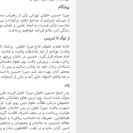
فصل 
پیشگام
میرزا حسین خلیلى تهرانى یکى از رهبران سه 
علوم
از میرزاى شیرازى از مراجع تقلید پرآوازه و ب
مناسب شأن اوست به ابعاد علمى و نقش وى 
خ
زندگى این عالم فرزانه خواهیم پرداخت.
از تولّد تا تدریس
ولادت نوزادى از تبار عاشقان ولایت و امامت ب
امام همام قرار گیرد. حسین در دامان پرمهر پ
زبانزد بودند ـ پرورش یافت. وى علوم مقدّما
استادان زمان خود به پایان رسانید و پس از
محضر آنان بهره مند شد. میرزا حسین با است
درجه والاى اجتهاد نایل آمد و یکى از استوان
پدر
متولّد شده است. وى درس هاى مقدّماتى علوم 
خصوص درمان طلاّب علوم دینى روى آورد. او 
شهرت یافت. میرزا خلیل در بین خاندان خلیل 
طبابت پرداخت و در نجف اشرف اقامت گزید 
طباطبایى، معروف به «صاحب ریاض» و شیخ جعف
علاقه شدیدى به عالمان و مجتهدان و مداواى آ
ادیبى گران مایه و در طب، افلاطون زمان و پ
است.