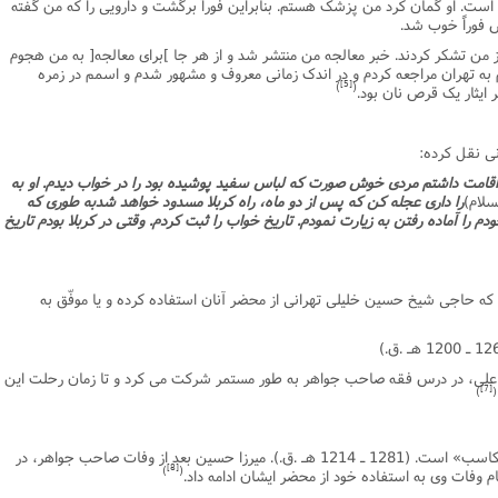
است. او گمان کرد من پزشک هستم. بنابراین فوراً برگشت و دارویى را که من گفته
 فوراً خوب شد.
از من تشکر کردند. خبر معالجه من منتشر شد و از هر جا ]براى معالجه[ به من هجوم
 به تهران مراجعه کردم و در اندک زمانى معروف و مشهور شدم و اسمم در زمره
[5]
)
(
ایثار یک قرص نان بود.
انى نقل کرده:
ن اقامت داشتم مردى خوش صورت که لباس سفید پوشیده بود را در خواب دیدم. او به
سلام)
را دارى عجله کن که پس از دو ماه، راه کربلا مسدود خواهد شدبه طورى که
 را آماده رفتن به زیارت نمودم. تاریخ خواب را ثبت کردم. وقتى در کربلا بودم تاریخ
ى که حاجى شیخ حسین خلیلى تهرانى از محضر آنان استفاده کرده و یا موفّق به
ى، در درس فقه صاحب جواهر به طور مستمر شرکت مى کرد و تا زمان رحلت این
[7]
)
(
او صاحب کتاب هاى ارزشمند «رسائل» و «مکاسب» است. (1281 ـ 1214 هـ .ق.). میرزا حسین بعد از وفات صاحب جواهر، در
[8]
)
(
وفات وى به استفاده خود از محضر ایشان ادامه داد.