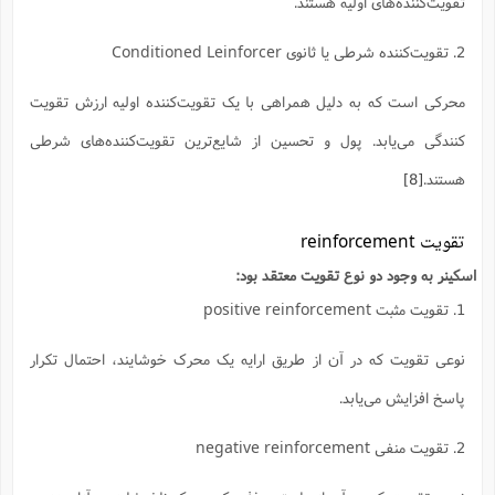
تقویت‌کننده‌های اولیه هستند.
ا
ش
و
ف
2. تقویت‌کننده شرطی یا ثانوی Conditioned Leinforcer
(
ذ
ن
م
م
غ
محرکی است که به دلیل همراهی با یک تقویت‌کننده اولیه ارزش تقویت
م
م
(
کنندگی می‌یابد. پول و تحسین از شایع‌ترین تقویت‌کننده‌های شرطی
ش
ب
ه
هستند.
[8]
(
و
ن
ا
تقویت reinforcement
ف
ح
م
(
اسکینر به وجود دو نوع تقویت معتقد بود:
م
1. تقویت مثبت positive reinforcement
ن
ش
(
د
نوعی تقویت که در آن از طریق ارایه یک محرک خوشایند، احتمال تکرار
س
ف
پاسخ افزایش می‌یابد.
ف
م
ش
م
2. تقویت منفی negative reinforcement