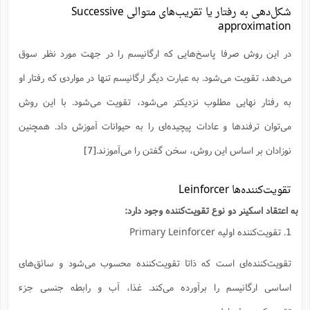
ت
شکل‌دهی به رفتار یا تقریب‌های متوالی Successive
ا
ا
ف
ح
ت
approximation
ت
س
ن
ج
ذ
ق
ش
م
و
م
م
در این روش صرفا پاسخ‌هایی که ارگانیسم را در جهت مورد نظر سوق
س
م
ج
(
ا
و
می‌دهد، تقویت می‌شود. به عبارت دیگر ارگانیسم تنها در مواردی که رفتار او
ج
ش
ح
چ
م
ع
س
ف
خ
به رفتار نهایی مطلوب نزدیکتر می‌شود، تقویت می‌شود. با این روش
(
ا
ف
ن
می‌توان ترفندها و عادات پیچیده‌ای را به حیوانات آموزش داد. همچنین
ن
ت
م
ذ
م
ت
نوزادان بر اساس این روش، سخن گفتن را می‌آموزند.
[7]
م
م
ک
ا
ش
(
ه
ش
پ
تقویت‌کننده‌ها Leinforcer
ع
ا
چ
و
ا
و
ع
به اعتقاد اسکینر دو نوع تقویت‌کننده وجود دارد:
ش
پ
(
ف
1. تقویت‌کننده اولیه Primary Leinforcer
ذ
ف
ن
م
ز
ن
ت
تقویت‌کننده‌ای است که ذاتا تقویت‌کننده محسوب می‌شود و سائق‌های
ا
(
م
ت
ح
م
اساسی ارگانیسم را برآورده می‌کند. غذا، آب و رابطه جنسی جزء
ا
ع
(
ع
ش