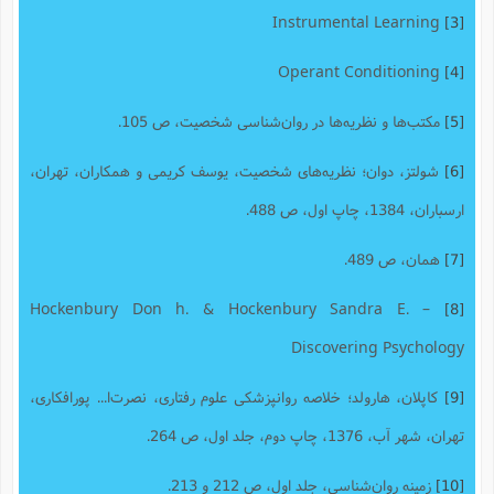
Instrumental Learning
[3]
Operant Conditioning
[4]
[5]
مکتب‌ها و نظریه‌ها در روان‌شناسی شخصیت، ص 105.
[6]
شولتز، دوان؛ نظریه‌های شخصیت، یوسف کریمی و همکاران، تهران،
ارسباران، 1384، چاپ اول، ص 488.
[7]
همان، ص 489.
Hockenbury Don h. & Hockenbury Sandra E. –
[8]
Discovering Psychology
[9]
کاپلان، هارولد؛ خلاصه روانپزشکی علوم رفتاری، نصرت‌ا... پورافکاری،
تهران، شهر آب، 1376، چاپ دوم، جلد اول، ص 264.
[10]
زمینه روان‌شناسی، جلد اول، ص 212 و 213.