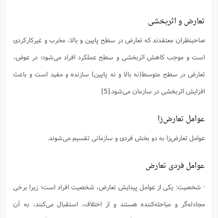
ا
ش
و
تعارض و اثربخشی
ف
(
ذ
ن
م
م
صاحبنظران معتقدند که تعارض در سطح پایین و بالا، مخرب و غیرکارکردی
غ
م
م
(
است و موجب کاهش اثربخشی و سطح عملکرد افراد می‌شود؛ در عوض،
ش
ب
تعارض در سطح متوسط(نه بالا و نه پایین) سازنده و مفید است و باعث
ه
(
و
افزایش اثربخشی در سازمان می‌شود.
[5]
ن
ا
ف
ح
عوامل تعارض‌زا
م
(
م
ن
عوامل تعارض‌زا به دو بخش فردی و سازمانی تقسیم می‌شوند.
ش
(
د
عوامل فردی تعارض
س
ف
ف
م
ش
· شخصیت: یکی از عوامل پیدایش تعارض، شخصیت افراد است؛ زیرا برخی
م
مجادله‌گر و مباحثه‌کننده هستند و از اختلاف، استقبال می‌کنند، به آن