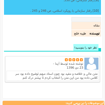
[10]
رفتار سازمانی با رویکرد اسلامی، ص 246 و 245 .
مقاله
نویسنده
طيبه خلج
نظر خود را بنویسید!
نوشته شده توسط
آيدا -
23 دی 1396
متن عالی و خلاصه و مفید بود چون استاد مبهم توضیح داده بود سر
کلاس داده یود من این متن را انتخاب کردم تا بیشتر درک کنم
این موضوعات را نیز بررسی کنید: