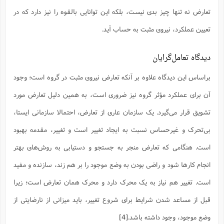
ت
ا
ا
ف
تعارض نه تنها چیز بدی نیست، بلکه این توانایی بالقوه را نیز دارد که در
ح
ت
ت
س
ن
ج
ذ
ق
تعیین عملکرد، نیروی مثبت به حساب آید.
ش
م
و
م
م
س
م
ج
(
ا
و
دیدگاه تعامل‌گرایان
ج
ش
ح
چ
م
ع
س
ف
خ
(
براساس این دیدگاه علاوه بر آنکه تعارض نیروی مثبت در گروه است؛ وجود
ا
ف
ن
ن
ت
م
آن برای عملکرد مؤثر گروه نیز ضروری است، به همین دلیل تعارض مورد
ذ
م
ت
م
تشویق قرار می‌گیرد. یک سازمان عاری از تعارض، احتمالا سازمانی ایستا،
م
ک
ا
ش
(
بی‌تحرک و غیرحساس نسبت به ایجاد تغییر است و تغییر، مقدمه بهبود
ه
ش
پ
ع
ا
چ
و
است. هنگامی که تعارض منجر به جستجو و دستیابی به روش‌های بهتر
ا
و
ع
ش
پ
(
انجام کارها شود و راضی بودن به وضع موجود را بر هم زند، سازنده و مفید
ف
ذ
ف
ن
م
ز
است. تغییر هم نیاز به یک محرک دارد و محرک همان تعارض است؛ زیرا
ن
ت
ا
(
م
ت
قبل از مساعد شدن شرایط برای شروع تغییر، باید میزانی از نارضایتی از
ح
م
ا
ع
وضع موجود، وجود داشته باشد.
[4]
(
ع
ش