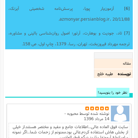
ا
ش
[6]
آزمون‌یار پویا، پرسش‌نامه شخصیتی آیزنک،
و
ف
(
ذ
ن
azmonyar.persianblog.ir، 20/11/88.
م
م
غ
م
م
[7]
تاد، جودیت و بوهارت، آرتور؛ اصول روان‌شناسی بالینی و مشاوره،
(
ش
ترجمه مهرداد فیروزبخت، تهران، رسا، 1379، چاپ اول، ص 158.
ب
ه
(
و
ن
ا
مقاله
ف
ح
نویسنده
طيبه خلج
م
(
م
ن
نظر خود را بنویسید!
ش
(
د
س
ف
ف
م
نوشته شده توسط
محبوبه -
ش
14 مرداد 1396
م
سایت فوق العاده عالی...اطلاعات جامع و مفید و مختصر هستند.از خیلی
از بخش هاش استفاده کردم.عالی بود.ممنونم از زحمات شما...اگر نمونه
برای انواع آرمونها بذارید دیگه فوق العادس