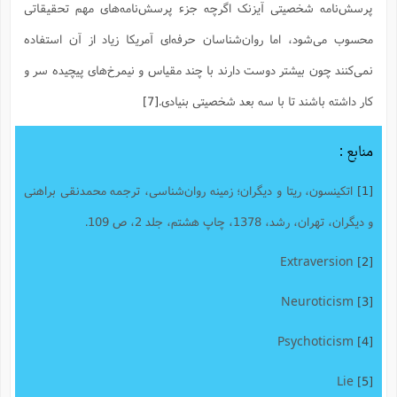
ت
پرسش‌نامه شخصیتی آیزنک اگرچه جزء پرسش‌نامه‌های مهم تحقیقاتی
ا
ا
ف
ح
ت
ت
س
ن
محسوب می‌شود، اما روان‌شناسان حرفه‌ای آمریکا زیاد از آن استفاده
ج
ذ
ق
ش
م
و
م
م
نمی‌کنند چون بیشتر دوست دارند با چند مقیاس و نیمرخ‌های پیچیده سر و
س
م
ج
(
ا
و
کار داشته باشند تا با سه بعد شخصیتی بنیادی.
[7]
ج
ش
ح
چ
م
ع
س
ف
خ
(
ا
ف
ن
منابع :
ن
ت
م
ذ
م
ت
[1]
اتکینسون، ریتا و دیگران؛ زمینه روان‌شناسی، ترجمه محمدنقی براهنی
م
م
ک
ا
ش
(
و دیگران، تهران، رشد، 1378، چاپ هشتم، جلد 2، ص 109.
ه
ش
پ
ع
ا
چ
و
Extraversion
[2]
ا
و
ع
ش
پ
(
ف
ذ
Neuroticism
[3]
ف
ن
م
ز
ن
ت
ا
(
Psychoticism
[4]
م
ت
ح
م
ا
ع
Lie
[5]
(
ع
ش