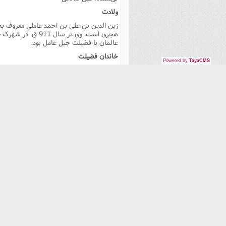
فصل 
ولادت
زین الدین بن على بن احمد عاملى معروف به 
علوم
هجرى است. وى در س
عالمان با فضیلت جبل عامل بود.
خ
خاندان فضیلت
Powered by
TayaCMS
بسیارى از نیاکان و دودمان شهید ثانى در زمر
سبب است که خاندان شهید ثانى به «سلسلة 
دانشمندان بزرگ شیعه و مؤلف کتاب معروف «
علمیه به شمار مى رود.
دانشمند و فقیه معروف «سید محمد على عامل
بالایى برخوردار است. فرزند و نوه شهید ثا
«صاحب مدارک» نام برده مى شوند.
از دودمان شهید ثانى دانشمندانى بزرگ و چهر
نموده اند کسانى که در زمان ما از شهرتى جه
تشیع و عشق به خاندان پیامبر(صلى الله علیه
شهید سید محمد باقر صدر و خواهر شهیدش «
[1]
)
(
بودند.
آغاز تحصیلات
شهید ثانى در نه سالگى پس از آنکه روخوانى
احمد عاملى بود که شهید، ادبیات عرب و کتا
«شهید اول» و برخى کتابهاى دیگر را از محض