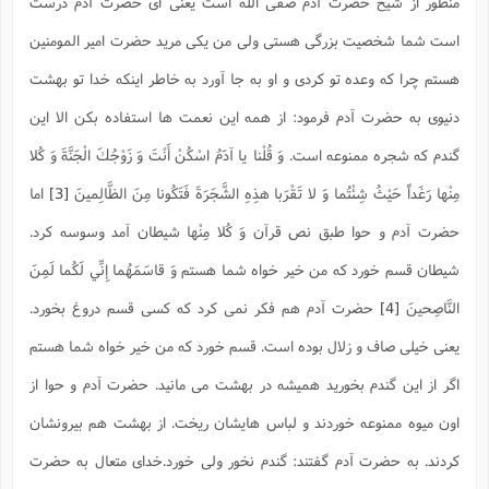
منظور از شیخ حضرت آدم صفی الله است یعنی ای حضرت آدم درست
است شما شخصیت بزرگی هستی ولی من یکی مرید حضرت امیر المومنین
هستم چرا که وعده تو کردی و او به جا آورد به خاطر اینکه خدا تو بهشت
دنیوی به حضرت آدم فرمود: از همه این نعمت ها استفاده بکن الا این
گندم که شجره ممنوعه است
. وَ قُلْنا يا آدَمُ اسْكُنْ أَنْتَ وَ زَوْجُكَ الْجَنَّةَ وَ كُلا
مِنْها رَغَداً حَيْثُ شِئْتُما وَ لا تَقْرَبا هذِهِ الشَّجَرَةَ فَتَكُونا مِنَ الظَّالِمينَ
[3]
اما
حضرت آدم و حوا طبق نص قرآن
وَ كُلا مِنْها شیطان
آمد وسوسه کرد.
شیطان قسم خورد که من خیر خواه شما هستم
وَ قاسَمَهُما إِنِّي لَكُما لَمِنَ
النَّاصِحينَ
[4]
حضرت آدم هم فکر نمی کرد که کسی قسم دروغ بخورد.
یعنی خیلی صاف و زلال بوده است. قسم خورد که من خیر خواه شما هستم
اگر از این گندم بخورید همیشه در بهشت می مانید. حضرت آدم و حوا از
اون میوه ممنوعه خوردند و لباس هایشان ریخت. از بهشت هم بیرونشان
کردند. به حضرت آدم گفتند: گندم نخور ولی خورد.خدای متعال به حضرت