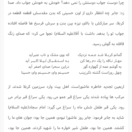
چرا دوست جواب دوستش را نمی دهد؟ خودش به خودش جواب داد. صدا
زد: جابر چه انتظار داری از اون حسینی که بدن مقدسش قطعه قطعه در
کربلا، سر مبارکش با بالای نیزه بین بدن و سرش فرسخ ها فاصله افتاده
جواب تو را بدهد. داشت با آقا(علیه السلام) نجوا می کرد؛ که صدای زنگ
قافله به گوش رسید.
گمانم کربـلا شـد عـمـه نزدیک
که بوی مشک و ناب عنبرآید
مهـار نـاقه را یک دم رها کن
بـه اسـتـقـبـال لـیـلا اکـبـر آید
به گوشم عمه از گهواره گور
دراین سحرا صدای اصغر آید
چهل روزاست گشته ذکرزینب
حسیـنم وای حـسیـنم وای حسینا
اربعین تجدید خاطره عاشوراست. اهل بیت وارد سرزمین کربلا شدند. از
مرکب ها پیاده شدند یکی سراغ قبر عمو می رود. یکی سراغ قبر برادر می
رود. یکی قبر طفل شش ماه را سراغ می گیرد: امام سجاد(علیه السلام)
شاید به جابر فرمود: جابر روز عاشورا نبودی همین جا بود؛ جوان های ما را
کشتند. همین جا بود، طفل شیر خواره ما را شهید کردند. همین جا بود،