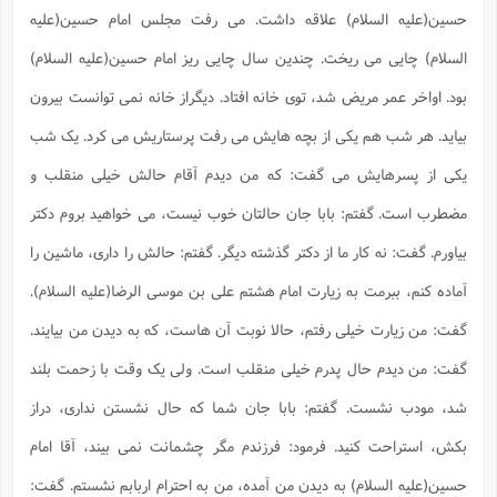
حسین(علیه السلام) علاقه داشت. می رفت مجلس امام حسین(علیه
السلام) چایی می ریخت. چندین سال چایی ریز امام حسین(علیه السلام)
بود. اواخر عمر مریض شد، توی خانه افتاد. دیگراز خانه نمی توانست بیرون
بیاید. هر شب هم یکی از بچه هایش می رفت پرستاریش می کرد. یک شب
یکی از پسرهایش می گفت: که من دیدم آقام حالش خیلی منقلب و
مضطرب است. گفتم: بابا جان حالتان خوب نیست، می خواهید بروم دکتر
بیاورم. گفت: نه کار ما از دکتر گذشته دیگر. گفتم: حالش را داری، ماشین را
آماده کنم، ببرمت به زیارت امام هشتم علی بن موسی الرضا(علیه السلام).
گفت: من زیارت خیلی رفتم، حالا نوبت آن هاست، که به دیدن من بیایند.
گفت: من دیدم حال پدرم خیلی منقلب است. ولی یک وقت با زحمت بلند
شد، مودب نشست. گفتم: بابا جان شما که حال نشستن نداری، دراز
بکش، استراحت کنید. فرمود: فرزندم مگر چشمانت نمی بیند، آقا امام
حسین(علیه السلام) به دیدن من آمده، من به احترام اربابم نشستم. گفت: