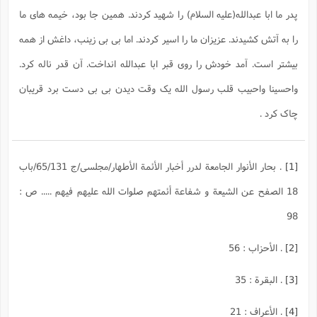
پدر ما ابا عبدالله(علیه السلام) را شهید کردند. همین جا بود، خیمه های ما
را به آتش کشیدند. عزیزان ما را اسیر کردند. اما بی بی زینب، داغش از همه
بیشتر است. آمد خودش را روی قبر ابا عبدالله انداخت. آن قدر ناله کرد.
واحسینا واحبیب قلب رسول الله یک وقت دیدن بی بی دست برد قریبان
چاک کرد .
[1]
. بحار الأنوار الجامعة لدرر أخبار الأئمة الأطهار/مجلسی/ج 65/131/باب
18 الصفح عن الشيعة و شفاعة أئمتهم صلوات الله عليهم فيهم ..... ص :
98
[2]
. الأحزاب : 56
[3]
. البقرة : 35
[4]
. الأعراف : 21