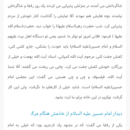
شاگردانش می آمدند در منزلش پذیرایی می کردند یک روز رفقا و شاگرداش
نیامدند بچه هایش هم نبودند آقا عبایش را گذاشت کنار خودش از مردم
پذیرایی کرد. شب حضرت زهرا(سلام علیها) را خواب دید. حضرت(سلام الله
علیها ) فرمود: فلانی امروز تو نوکر ما شدی. یعنی تو دستگاه اهل بیت علیهم
السلام و امام حسین(علیه السلام) باید خودت را بشکنی، جارو کشی کنی،
کفش جفت کنی. مرحوم آیت الله کمپانی، استاد آیت الله بهجت و خیلی از
بزرگان، خودش کفش جفت می کرد، چایی می ریخت. می گفتند: آقا شما
آیت الله، فیلسوف و چی و چی هستی. می گفت: این مجلس امام
حسین(علیه السلام) است. شاید خیلی از کارهای ما نگرفت، ولی این کار
گرفت. نوکری در این خانه برای ما ثبت بشود.
دیدار امام حسین علیه السلام از خادمش هنگام مرگ
یکی از رفقا می گفت: که در مشهد یک تارجری بود؛ که خیلی به امام