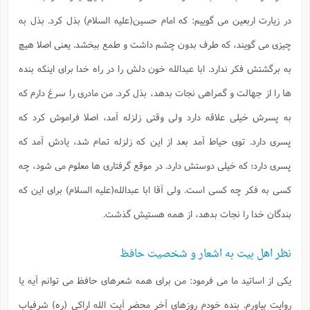
در زیارت اربعین می گوییم: که امام حسین(علیه السلام) بذل کرد. بذل به
چیزی می گویند، که طرف بدون چشم داشت و طمع ببخشد. یعنی اصلا هیچ
به برگشتش فکر ندارد. ابا عبدالله خون دلش را در راه خدا برای اینکه بنده
ها را از جهالت و گمراهی نجات بدهد، بذل کرد. من مادری را سرغ دارم که
به پسرش خیلی علاقه دارد ولی وقتی زلزله آمد، اصلا فراموش کرد که
پسری دارد. توی حیاط آمد بعد از این که زلزله تمام شد، یادش آمد که
پسری دارد؛ که خیلی دوستش دارد. در موقع گرفتاری ها معلوم می شود، چه
کسی به فکر چه کسی است. ولی آقا ابا عبدالله(علیه السلام) برای این که
بندگان خدا را نجات بدهد، از همه هستیش گذشت.
نظر اهل بیت به اشعار و شخصیت حافظ
یکی از اساتید ما می فرمود: من برای همه شعرهای حافظ می توانم آیه یا
روایت بیاورم. بنده خودم روزهای آخر محضر آیت الله اراکی (ره) شرفیاب