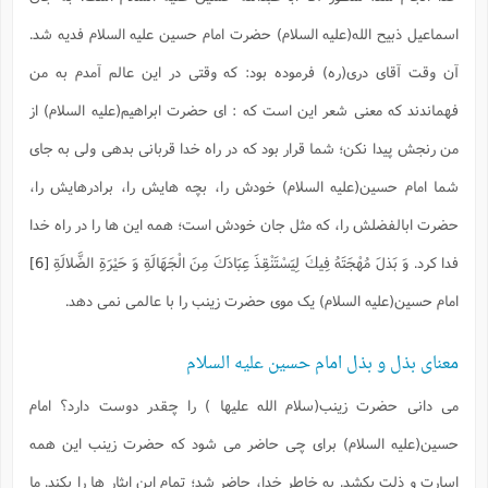
اسماعیل ذبیح الله(علیه السلام) حضرت امام حسین علیه السلام فدیه شد.
آن وقت آقای دری(ره) فرموده بود: که وقتی در این عالم آمدم به من
فهماندند که معنی شعر این است که : ای حضرت ابراهیم(علیه السلام) از
من رنجش پیدا نکن؛ شما قرار بود که در راه خدا قربانی بدهی ولی به جای
شما امام حسین(علیه السلام) خودش را، بچه هایش را، برادرهایش را،
حضرت ابالفضلش را، که مثل جان خودش است؛ همه این ها را در راه خدا
فدا کرد
. وَ بَذلَ مُهْجَتَهُ فِيكَ لِيَسْتَنْقِذَ عِبَادَكَ مِنَ الْجَهَالَةِ وَ حَيْرَةِ الضَّلالَةِ
[6]
امام حسین(علیه السلام) یک موی حضرت زینب را با عالمی نمی دهد.
معنای بذل و بذل امام حسین علیه السلام
می دانی حضرت زینب(سلام الله علیها ) را چقدر دوست دارد؟ امام
حسین(علیه السلام) برای چی حاضر می شود که حضرت زینب این همه
اسارت و ذلت بکشد. به خاطر خدا، حاضر شد؛ تمام این ایثار ها را بکند. ما