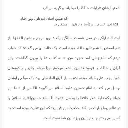
شدم. ایشان غزلیات حافظ را میخواند و گریه می کرد.
که عشق آسان نموداول ولی افتاد
الایا ایها الساقی ادرکأسا و ناولها
مشکل ها
آیت الله اراکی در سن شست سالگی یک عمری مرجع و شیخ الفقها باز
هم انسش با شعرهای حافظ بوده است. یک طلبه ای می گفت: که خواب
دیدم که امام زمان آمد حجره من، همه کتاب ها را بیرون گذاشت؛ ولی
قرآن و حافظ را فرمودند: این باشد. مرحوم میزا مرشد چلویی از دوستان
شیخ رجب علی خیاط بوده، آدم بسیار فوق العاده ای بود. یک موقعی ایشان
توسل می کند به امام حسین علیه السلام می گوید: آقا من از شما می
خواهم که طبع شعر حافظ را به من بدهید. آقا امام حسین(علیه السلام) را
در عالم رویا زیارت می کند. حضرت می فرماید: که این عنایت ویژه است؛ به
کسی نمی دهیم. یعنی این ویژه این شخصیت است.