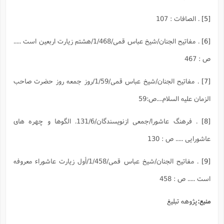
[5]
. الصافات : 107
[6]
. مفاتيح الجنان/شیخ عباس قمی/1/468/هشتم زيارت اربعين است .....
ص : 467
[7]
. مفاتيح الجنان/شیخ عباس قمی/1/59/روز جمعه روز حضرت صاحب
الزمان عليه السلام....ص:59
[8]
. فرهنگ عاشورا/جمعی ازنویسندگان/131/6. الگوها و چهره هاى
عاشورايى ..... ص : 130
[9]
. مفاتيح الجنان/شیخ عباس قمی/1/458/أول زيارت عاشوراء معروفه
است ..... ص : 458
منبع:
پژوهه تبلیغ