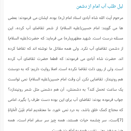
لیل طلب آب امام از دشمن
مرحوم آیت الله شاه آبادی استاد امام (ره) بوده. ایشان می فرمودند: بعضی
ها می گویند: امام حسین(علیه السلام) از شمر تقاضای آب کرده، این
مسئله درست است. شهید مطهری(ره) می فرماید: که حضرت(علیه السلام)
از دشمن تقاضای آب نکرد. ولی همه مقاتل ما نوشته اند که تقاضا کرده
اند. حضرت شاه آبادی می فرمودند: که قطعا حضرت تقاضای آب کرده
است. ولی از روی ذلت تقاضا نکرده است. اصلا روایت داریم: که به دوستت
هم رونینداز، تقاضایی نکن. آن وقت امام حسین(علیه السلام) نمی توانست
یک ساعت تحمل کند؟ به دشمنش، آن هم دشمنی مثل شمر رونیندازد؟
جواب فرموده بودند: تقاضای آب برای این بوده دست طرف را بگیرد. امامی
که محتاج کمک خلق باشد، به درد نمی خورد. ما معتقدیم امام
عَيْنَ الْحَيَاةِ
[7]
است، سر چشمه حیات هستند، همه چیز سر سفر امام است، همه
چیز میدهد. یعنی نفس همه به امام بند هست.