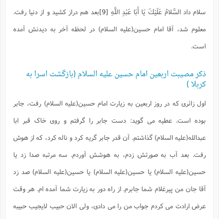
سلام داد
السَّلامُ عَلَيْكَ يَا أَبَا عَبْدِ اللَّهِ
[9]
بعد هم دراز کشید و از دنیا رفت.
معلوم شد، آقا امام حسین(علیه السلام) در لحظه آخر به دیدنش آمده
است.
ذکر مصیبت اربعین امام حسین علیه السلام (بازگشت اسرا به
کربلا )
اول زائری که در روز اربعین به زیارت امام حسین(علیه السلام) رفت، جابر
بوده است. عطیه می گوید: دست جابر را گرفتم و روی خاک قبر ابا
عبدالله(علیه السلام) گذاشتم. آن قدر جابر گریه کرد و ناله کرد، که از هوش
رفت. بعد آب به صورتش زدم، به هوشش آوردم. سه مرتبه صدا زد یا
حسین(علیه السلام) یا حسین(علیه السلام) یا حسین(علیه السلام) صد زد
آقا جان من پیرغلام شما جابرم. از راه دور به زیارت شما آمده ام. هر وقت
عرض ارادت می کردم جواب من را می دادی، ولی الان حبیب لایجیب حبیبه