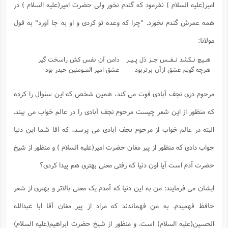
امیر(علیه السلام ) نفرمود که گندم نخور ولی حضرت امیر(علیه السلام ) در
همه عمرش گندم نخورد. "چرا که وعده تو کردی و او به جا آورد" به قول
مولانا:
هـیچ نـکشد نـفـس جـز ذل پـیـر
دامن آن نفس کش راسخت گیر
هرچه گویم عشق ازآن برتربود
عشق امیر المـومنین حیدر بود
مرحوم دری نجف آبادی فوت می کند، همین شخص که این سئوال را کرده
که منظور از این شعر چیست مرحوم نجف آبادی را در عالم خواب می بیند.
البته در عالم خواب از مرحوم نجف آبادی می پرسد، که آقا شما این دنیا
جواب دادی که منظور از پیر مغان حضرت امیر(علیه السلام ) و منظور از شیخ
حضرت آدم است آیا اون دنیا که رفتی معنی بهتری هم پیدا کردی؟
ایشان می فرمایند: من به این دنیا که آمدم یک معنی بالاتر و بهتری از شعر
حافظ فهمیدم. به من فهماندند که مراد از پیر مغان آقا ابا عبدالله
الحسین(علیه السلام) است. و منظور از شیخ حضرت ابراهیم(علیه السلام)