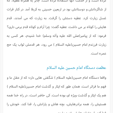
کرده است. و از خدمت آنها استفاده کرده است. جابر به همراه عطیه، که
ت
ا
ا
ف
ح
ت
ت
س
از شاگردانش و دوستانش بود در اربعین حسینی به کربلا آمد. در کنار فرات
ن
ج
ذ
ق
ش
م
و
غسل زیارت کرد. عطیه دستش را گرفت. به زیارت که می آمدند، قدم
م
م
س
م
ج
(
ا
و
هایش را کوتاه بر می داشت. عطیه گفت: چرا آرام و کوتاه قدم برمی داری؟
ج
ش
ح
چ
م
ع
س
فرمود: که از پیامبر(صلی الله علیه وآله وسلم) خدا شنیدم، هر کسی به
ف
خ
(
ا
ف
ن
زیارت فرزندم امام حسین(علیه السلام ) می رود، هر قدمش ثواب یک حج
ن
ت
م
ذ
م
ت
عمره است.
م
م
ک
ا
ش
(
ه
ش
عظمت دستگاه امام حسین علیه السلام
پ
ع
ا
چ
و
ا
و
ع
واقعا دستگاه امام حسین(علیه السلام ) شگفتی هایی دارد؛ که از عقل ما و
ش
پ
(
ف
ذ
فهم ما فراتر است. همان طور که ایثار و گذشت امام حسین(علیه السلام )
ف
ن
م
ز
ن
ت
هم یک ایثار و گذشت ویژه ای بوده است. کی حاضر است، در راه خدا همه
ا
(
م
ت
ح
م
هستیش را، همه برادرهایش، بچه هاش و یارانش را، فدا کند، خودش را
ا
ع
(
ع
ش
فدا کند، استخوان هایش خورد بشود.