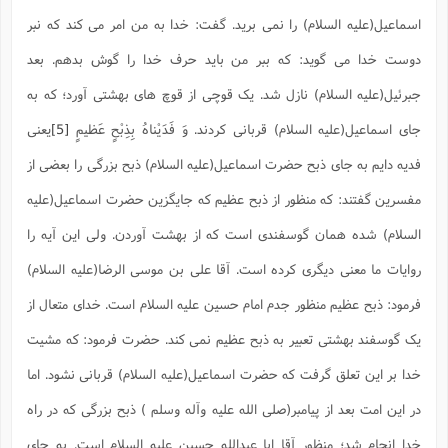
اسماعیل(علیه السلام) را نمی برید. گفت: خدا به من امر می کند که نبر
دوست خدا می گوید: که ببر من باید حرف خدا را گوش بدهم. بعد
جبرئیل(علیه السلام) نازل شد. یک قوچی از قوچ های بهشتی آورد؛ که به
جای اسماعیل(علیه السلام) قربانی کردند
. وَ فَدَيْناهُ بِذِبْحٍ عَظيمٍ
[5]
یعنی
فدیه دایم به جای ذبح حضرت اسماعیل(علیه السلام) ذبح بزرگی را بعضی از
مفسرین گفتند: که منظور از ذبح عظیم که جایگزین حضرت اسماعیل(علیه
السلام) شده همان گوسفندی است که از بهشت آوردن. ولی این آیه را
روایات ما معنی دیگری کرده است. آقا علی بن موسی الرضا(علیه السلام)
فرمود: ذبح عظیم منظور جدم امام حسین علیه السلام است. خدای متعال از
یک گوسفند بهشتی تعبیر به ذبح عظیم نمی کند. حضرت فرمود: که مشیت
خدا بر این تعلق گرفت که حضرت اسماعیل(علیه السلام) قربانی نشود. اما
در این امت بعد از پیامبر(صلی الله علیه وآله وسلم ) ذبح بزرگی که در راه
خدا انجام شد؛ منظور آقا ابا عبدالله حسین علیه السلام است. به جای