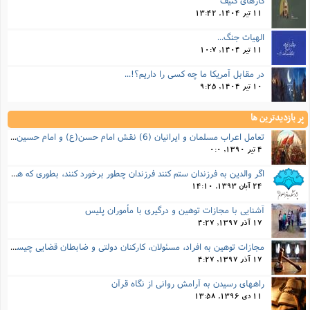
11 تیر 1404, 13:42
الهیات جنگ...
11 تیر 1404, 10:7
در مقابل آمریکا ما چه کسی را داریم؟!...
10 تیر 1404, 9:25
پر بازدیدترین ها
تعامل اعراب مسلمان و ایرانیان (6) نقش امام حسن(ع) و امام حسین(ع) در فتح ایران
4 تیر 1390, 0:0
اگر والدین به فرزندان ستم کنند فرزندان چطور برخورد کنند، بطوری که هم موجب ناراحتی آنها نشود و هم بتوانند آنها را امر به معروف و نهی از منکر کنند، و اگر نصیحت تأثیر نداشت چطور باید با آنها برخورد کرد؟
24 آبان 1393, 14:10
آشنایی با مجازات توهین و درگیری با مأموران پلیس
17 آذر 1397, 4:27
مجازات‌ توهین به افراد، مسئولان، کارکنان دولتی و ضابطان قضایی چیست؟
17 آذر 1397, 4:27
راههای رسیدن به آرامش روانی از نگاه قرآن
11 دی 1396, 13:58