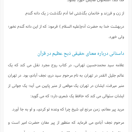
ا
ش
و
ف
از زن و فرزند و خانمان بگذشتی اما آدم نگذشت ز یک دانه گندم.
(
ذ
ن
م
م
غ
دربهشت خدا به حضرت آدم(علیه السلام ) فرمود: که از این دانه گندم نخور؛
م
م
(
ولی خورد.
ش
ب
ه
(
داستانی درباره معنای حقیقی ذبح عظیم در قرآن
و
ن
ا
علامه سید محمدحسین تهرانی، در کتاب روح مجرد نقل می کند که یک
ف
ح
م
(
عالم جلیل القدر در تهران به نام مرحوم سید دری نجف آبادی بود. در تهران
م
ن
منبر میرفت. ایشان در تهران یک موقعی از منبر پایین می آید؛ یک جوانی از
ش
(
د
ایشان سئوالی می کند که حافظ یک شعری دارد؛ که می گوید:
س
ف
ف
م
مرید پیر مغانم، زمن مرنج ای شیخ چرا که وعده تو کردی، و او به جا آورد.
ش
م
مرحوم نجف آبادی می فرماید که منظور از پیر مغان حضرت امیر است و