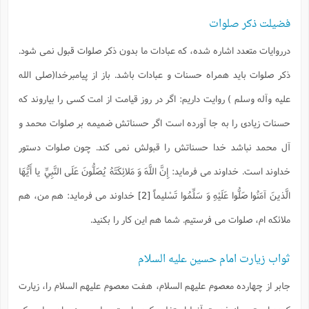
س
م
ع
ف
ق
م
(
ه
ع
ع
ش
ز
م
فضیلت ذکر صلوات
ر
ش
پ
ا
ا
ا
ق
ح
ف
ت
گ
ع
ق
د
پ
ف
خ
(
درروایات متعدد اشاره شده، که عبادات ما بدون ذکر صلوات قبول نمی شود.
ذ
ب
ت
ا
ش
م
ح
ع
ش
م
ع
س
2
م
ذکر صلوات باید همراه حسنات و عبادات باشد. باز از پیامبرخدا(صلی الله
ا
ا
خ
ت
خ
آ
م
ف
ق
ح
پ
ص
پ
علیه وآله وسلم ) روایت داریم: اگر در روز قیامت از امت کسی را بیاروند که
د
ن
و
(
آ
ه
ع
م
ش
ت
ت
حسنات زیادی را به جا آورده است اگر حسناتش ضمیمه بر صلوات محمد و
د
پ
ج
ا
2
ا
ت
ی
گ
ش
ف
ا
(
آل محمد نباشد خدا حسناتش را قبولش نمی کند. چون صلوات دستور
ذ
ب
ش
م
ح
م
ا
ا
م
ا
م
خداوند است. خداوند می فرماید:
إِنَّ اللَّهَ وَ مَلائِكَتَهُ يُصَلُّونَ عَلَى النَّبِيِّ يا أَيُّهَا
ب
ا
ش
و
(
ف
م
الَّذينَ آمَنُوا صَلُّوا عَلَيْهِ وَ سَلِّمُوا تَسْليماً
[2]
خداوند می فرماید: هم من، هم
ش
ف
ن
م
پ
ع
و
ا
ت
ملائکه ام، صلوات می فرستیم. شما هم این کار را بکنید.
ف
ه
ع
ا
(
ف
ت
ت
ق
ن
ح
ذ
غ
ش
م
ثواب زیارت امام حسین علیه السلام
ب
پ
ت
م
(
د
م
ه
ا
ت
ف
جابر از چهارده معصوم علیهم السلام، هفت معصوم علیهم السلام را، زیارت
ح
س
آ
و
ر
ش
ن
ع
ف
ع
م
د