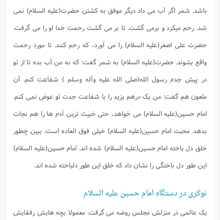
باشد. شمر اگر آب می داد دیگر موفق به کشتن حضرت(علیه السلام) نمی
شد. رحم میکرد و برمی گشت. تا بر می گشت رحمت خدا او را می گرفت.
حضرت علی اصغر(علیه السلام) را می آورد، که رحم کنند. تا مورد رحمت
واقع بشوند. حضرت(علیه السلام) به شمر گفت: که به من آب بده تا از تو
در پیش جدم رسول الله(صلی الله علیه وآله وسلم ) شفاعت کنم. آن
ملعون هم گفت: من یک درهم یزید را با شفاعت جدت تو عوض نمی کنم.
امام حسین(علیه السلام) می خواهد، حتی خبیث ترین آدم ها را هم نجات
بدهد. محبت امام حسین(علیه السلام) خیلی فوق العاده است. ببین چطور
خلق دل باخته امام حسین(علیه السلام) شده اند. امام حسین(علیه السلام)
این طور دل باختگی را نشان داد که خلق این طور دلباخته شده اند.
نوکری در دستگاه امام حسین علیه السلام
یک عالمی در منزلش مجلس روضه می گرفت. معمولا بچه هایش رفقایش