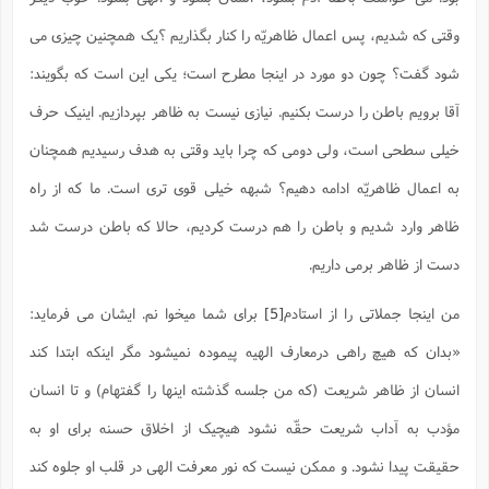
ت
ا
ا
ف
ح
ت
وقتی که شدیم، پس اعمال ظاهریّه را کنار بگذاریم ؟یک همچنین چیزی می
ت
س
ن
ج
ذ
ق
ش
م
و
شود گفت؟ چون دو مورد در اینجا مطرح است؛ یکی این است که بگویند:
م
م
س
م
ج
(
ا
آقا برویم باطن را درست بکنیم. نیازی نیست به ظاهر بپردازیم. اینیک حرف
و
ج
ش
ح
چ
م
خیلی سطحی است، ولی دومی که چرا باید وقتی به هدف رسیدیم همچنان
ع
س
ف
خ
(
ا
ف
ن
به اعمال ظاهریّه ادامه دهیم؟ شبهه خیلی قوی تری است. ما که از راه
ن
ت
م
ذ
م
ظاهر وارد شدیم و باطن را هم درست کردیم، حالا که باطن درست شد
ت
م
م
ک
ا
دست از ظاهر برمی داریم.
ش
(
ه
ش
پ
ع
ا
چ
من اینجا جملاتی را از استادم
[5]
برای شما میخوا نم. ایشان می فرماید:
و
ا
و
ع
ش
«بدان که هیچ راهی درمعارف الهیه پیموده نمیشود مگر اینکه ابتدا کند
پ
(
ف
ذ
ف
ن
انسان از ظاهر شریعت (که من جلسه گذشته اینها را گفتهام) و تا انسان
م
ز
ن
ت
ا
(
م
مؤدب به آداب شریعت حقّه نشود هیچیک از اخلاق حسنه برای او به
ت
ح
م
ا
ع
حقیقت پیدا نشود. و ممکن نیست که نور معرفت الهی در قلب او جلوه کند
(
ع
ش