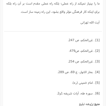
ما را بینیاز نمیکند از راه عملی؛ بلکه راه عملی مقدم است بر آن راه بلکه
برای اینکه کار فرهنگی مؤثر واقع بشود، این راه زمینه ساز است.
آیت الله تهرانی
[1]
. غررالحکم، ص 247.
[2]
. غررالحکم، ص479.
[3]
. غررالحکم، ص 254.
[4]
. بحار الانوار، ج 69، ص 289.
[5]
. امام خمینی (ره).
[6]
. سوره طه، آیات شریفه 1و2.
منبع:
پژوهه تبلیغ