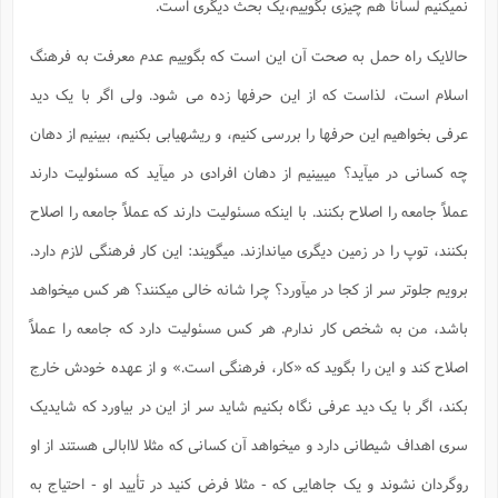
نمیکنیم لساناً هم چیزی بگوییم،یک بحث دیگری است.
حالایک راه حمل به صحت آن این است که بگوییم عدم معرفت به فرهنگ
اسلام است، لذاست که از این حرفها زده می شود. ولی اگر با یک دید
عرفی بخواهیم این حرفها را بررسی کنیم، و ریشهیابی بکنیم، ببینیم از دهان
چه کسانی در میآید؟ میبینیم از دهان افرادی در میآید که مسئولیت دارند
عملاً جامعه را اصلاح بکنند. با اینکه مسئولیت دارند که عملاً جامعه را اصلاح
بکنند، توپ را در زمین دیگری میاندازند. میگویند: این کار فرهنگی لازم دارد.
برویم جلوتر سر از کجا در میآورد؟ چرا شانه خالی میکنند؟ هر کس میخواهد
باشد، من به شخص کار ندارم. هر کس مسئولیت دارد که جامعه را عملاً
اصلاح کند و این را بگوید که «کار، فرهنگی است.» و از عهده خودش خارج
بکند، اگر با یک دید عرفی نگاه بکنیم شاید سر از این در بیاورد که شایدیک
سری اهداف شیطانی دارد و میخواهد آن کسانی که مثلا لاابالی هستند از او
روگردان نشوند و یک جاهایی که - مثلا فرض کنید در تأیید او - احتیاج به