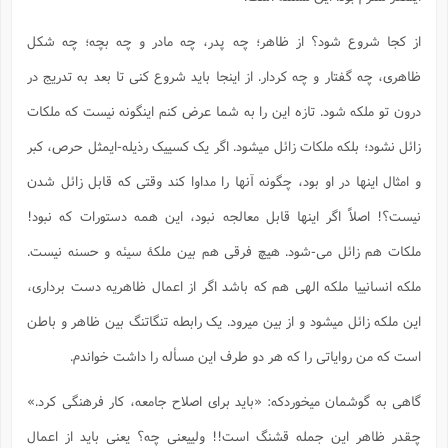
از کجا شروع شود؟ از ظاهر؛ چه پدر، چه مادر و چه بچه؛ چه شکل
ظاهری، چه گفتار و چه کردار. از اینجا باید شروع کنی تا بعد به تدریج در
درون تو ملکه شود. تازه این را به شما عرض کنم اینگونه نیست که ملکات
زائل نشود؛ بلکه ملکات زائل میشود. اگر یک کسییک رذیله-ایمثل حرص، کبر
و امثال اینها در او بود، چگونه آنها را مداوا کند وقتی که قابل زائل شدن
نیست؟! اصلاً اگر اینها قابل معالجه نبود، این همه دستورات که نبود!
ملکات هم زائل می-شود. هیچ فرقی هم بین ملکۀ سیئه و حسنه نیست.
ملکه انسانییا ملکه الهی هم که باشد اگر از اعمال ظاهریه دست برداری،
این ملکه زائل میشود و از بین میرود. یک رابطه تنگاتنگ بین ظاهر و باطن
است که من روایاتی را که هر دو طرف این مسأله را داشت خواندم.
گاهی به گوشمان میخوردکه: «باید برای اصلاح جامعه، کار فرهنگی کرد.»
چقدر ظاهر این جمله قشنگ است!! ولییعنی چه؟ یعنی باید از اعمال