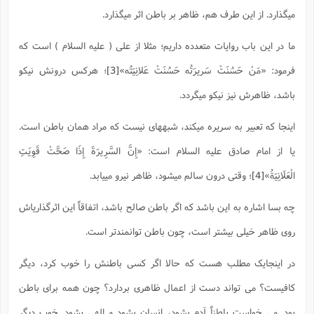
س
م
ع
ف
ق
م
(
ه
ع
میگذارد. از این طرف هم، ظاهر بر باطن اثر میگذارد.
ع
ش
ز
م
ر
ش
پ
ا
ا
ا
ق
ح
ف
ت
گ
ع
ق
د
پ
ف
ما در این باب روایات متعدده داریم؛ مثلا از علی ( علیه السلام ) است که
خ
(
ذ
ب
ت
ا
ش
م
ح
ع
ش
م
ع
فرمود:
«مَنْ حَسُنَتْ سَریرَتُه حَسُنَتْ عَلانِیَتُه»
[3]
؛ هرکس درونش نیکو
س
2
م
ا
ا
خ
ت
خ
آ
م
ف
ق
ح
باشد، ظاهرش نیز نیکو میگردد.
پ
ص
پ
د
ن
و
(
آ
ه
ع
م
ش
ت
ت
د
اینجا که تعبیر به سریره میکند، شبههای نیست که مراد همان باطن است.
پ
ج
ا
2
ا
ت
ی
گ
ش
ف
ا
(
یا از امام صادق علیه السلام است:
«إِنَّ السَّرِيرَةَ إِذَا صَحَّتْ قَوِيَتِ
ذ
ب
ش
م
ح
م
ا
ا
م
ا
م
الْعَلَانِيَةُ»
[4]
؛ وقتی درون سالم میشود، ظاهر نیرو مییابد.
ب
ا
ش
و
(
ف
م
ش
ف
ن
چه بسا اشاره به این باشد که اگر باطن صالح باشد، اتفاقاً این اثرگذاریاش
م
پ
ع
و
ا
ت
ف
ه
ع
ا
(
ف
روی ظاهر خیلی بیشتر است، چون باطن توانمندتر است.
ت
ت
ق
ن
ح
ذ
غ
ش
م
در اینجایک مطلب هست که حالا اگر کسی باطنش را خوب کرد، دیگر
ب
پ
ت
م
(
د
م
ه
ا
ت
ف
کافیست؟ می تواند دست از اعمال ظاهری بردارد؟ چون همه برای باطن
ح
س
آ
و
ر
ش
ن
ع
ف
بود. می خواست باطناً آدم بشود، انسان بشود و الهی بشود. خوب دیگر
ع
م
د