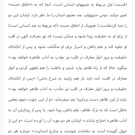
(قسمت اول مربوط به جنبههای انسانی است، آنجا که به «اخلاق حسنه»
ا
ش
و
ف
تعبیر میکند. دومی جنبههای، بعد معنوی انسان را مدّ نظر دارد. ایشان این دو
(
ذ
ن
م
م
را جدا کردهاست.) هیچیک از اخلاق حسنه (که مربوط به بعد انسانی است)
غ
م
م
(
از برای او به حقیقت پیدا نشود و ممکن نیست که نور معرفت الهی در قلب
ش
ب
او جلوه کند و علم باطن و اسرار برای او منکَشَف نشود و پس از انکشاف
ه
(
و
حقیقت و بروز انوار معارف در قلب نیز مؤدب به آداب ظاهره خواهد بود.»
ن
ا
ف
میگوید حالا که از راه ظاهر وارد شدی و باطنت را هم تطهیر کردی و انوار
ح
م
(
معارف در قلبت آمد؛ باید باز هم پایبند به شرع باشی! «پس از انکشاف
م
ن
حقیقت و بروز انوار معارف در قلب نیز متأدب به آداب ظاهر خواهد بود.»
ش
(
د
نباید از این ظاهر دست برداری! بعد میفرماید: «و از این جهت دعوی بعضی
س
ف
ف
باطل است که به ترک ظاهر، علم باطن پیدا شود، یا پس از پیدایش آن به
م
ش
م
آداب ظاهره احتیاج نباشد.» ایشان هر دو مورد آن را آورده است. «و این از
جهل گوینده است به مقامات عبودیت و مدارج انسانیت.» دوباره هر دو