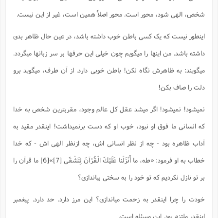
شخص، الهی شود، محور است. محور اصلاً همین است، غیر از این نیست.
اینطور نیست که یک کسی باطن خوب داشته باشد، در عین حال ظاهر بدی
داشته باشد. من اینها را میگویم چون خیلی این حرفها بر سر زبانها میگردد.
میگویند: به ظاهرش نگاه نکن! باطن خوبی دارد. از آن طرف، میگوید برو
دلت را صاف بکن!
نمیشود! نمیشود! اگر میشد عقل کل عالم وجود، مقربترین شخص به خدا
که انسانی ما فوق او نبود، خوب او که دست برنمیداشت! اینقدر مقید به
آداب ظاهره بود - چه از نظر انسانی اش، چه ازنظر الهی اش - که خدا
خطاب به او فرمود:
«طه، ما أَنْزَلْنا عَلَيْكَ الْقُرْآنَ لِتَشْقَى [7]»
[6]
ما قرآن را
بر تو نازل نکردیم که تو خود را به سختی بیاندازی؟
خودت را چرا اینقدر به زحمت میاندازی؟ این مرز دارد. حد دارد. پیغمبر
اینقدر ملتزم بود. این مسئله است.