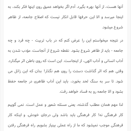
آنها هست، از آنها بهره بگیرد. آدم اگر بخواهد عمیق روی اینها فکر بکند، به
اینجا میرسد و الا این حرفها قابل انکار نیست که اصلاح جامعه، از ظاهر
شروع میشود.
در نتیجه میخواستم این را عرض کنم که در باب تربیت - چه فرد و چه
جامعه - باید از ظاهر شروع بشود. نقطه شروع از آنجاست. مؤدب شدن به
آداب انسانی و آداب الهی، از اینجاست. این است که روی باطن اثر میگذارد.
وقتی هم که اثر گذاشت دستت را روی هم نگذار! بدان که این زائل می
شود. تا سر به سنگ لحد بخورد، باید این آداب ظاهری در جامعه حفظ
بشود و الا جامعه رو به فساد خواهد رفت.
لذا مهم همان مطلب گذشته، یعنی مسئله شعور و عمل است. نمی گوییم
کار فرهنگی نه! کار فرهنگی باید باشد ولی درجای خودش. و اینکه کار
فرهنگی موجب نمیشود که ما از راه عملی بینیاز بشویم. راه فرهنگی رفتن