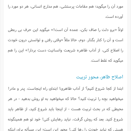
مورد آن را میگوید؛ هم مقامات پرستشی، هم مدارج انسانی، هر دو مورد را
آورده است.
اولاً «برو دلت را صاف بکن، عمده آن است!» میگوید این حرف بی ربطی
است و آن را کنار بگذار. دوم، حالا مثلاً «وقتی رفتی و توانستی درون خودت
را اصلاح کنی، از آداب ظاهره شریعت وانسانیت دست بردار!» این را هم
میگوید که غلط است.
اصلاح ظاهر، محور تربیت
ابتدا از کجا شروع کنیم؟ از آداب ظاهری! ابتدای راه اینجاست. پدر و مادر!
میخواهید بچه را تربیت کنید؟ حالا که میخواهید به او روش بدهید - در هر
محیطی که در بحث تربیت هست - از اینجا باید شروع کنید، از ظاهر باید
شروع کنید. بعد که روش گرفت، نباید رهایش کنی! خود تو هم همینگونه
هستی که نباید خودت را رها کنی! محور این است؛ این مسأله برای اینکه