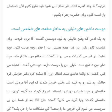
کردیم؟ با چند قطره اشک کار تمام نمی شود باید تبلیغ کنیم الآن دستمان
باز است کاری برای حضرت زهراء بکنیم.
دوست داشتن های دنیایی به خاطر منفعت های شخصی است.
به یک آدمی که وضع مالیش بد نبود دوستش گفت: آقا برای خودت، برای
قیامتت کاری بکن این قدر همه هستی ات را فدای بچه هایت نکن، بچه
هایت در قبر می گذارنت و می روند. گفت: نه خانم من عاشق منه، بچه
های من عاشق منند، خیلی من را دوست دارند. دوستش گفت: اشتباه می
کنی. گفت: نه واقعا عاشق منند. اتفاقا این آقا سکته کرد دکتر جوابش کرد
حالش بد شد رو به قبله شد وقتی خبردار شدند که این آقا مردنی است
خانمش و بچه هایش دورش نشستند شروع کردند به گریه کردن، به
خانمش گفت: چرا گریه می کنی؟ گفت: حاج آقا بعد از شما من بی
سرپست می شوم کی خرجی ما را بدهد؟ کی مشکلات ما را حل بکند؟ کی