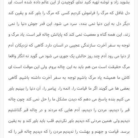
ت
بشوید زاد و توشه تهیه کنید ندای کوچیدن از این عالم داده شده است. ای
ا
ا
ف
ح
ت
ت
س
ن
دل غافل که مرگ را فراموش کردیم کسی که مرگ را باور کند و یقین کند
ج
ذ
ق
ش
م
و
م
دیگر دل به این دنیا نمی بندد، سرد می شود. این قدر جوش دنیا را نمی
م
س
م
ج
(
ا
و
زند، این همه گناه و معصیت نمی کند که پایانش چاله قبر است. یاد مرگ و
ج
ش
ح
چ
م
ع
س
ف
خ
توجه به سفر آخرت سازندگی عجیبی در انسان دارد. گاهی که نزدیکان آدم
(
ا
ف
ن
از دنیا می رود آدم چند روز حالش یک جوری می شود می گوید نه انگار واقعا
ن
ت
م
ذ
م
ت
مرگ حقیقت است من هم باید به این چاله بروم. ولی این موقت است ای
م
م
ک
ا
ش
(
کاش ما همیشه یاد مرگ باشیم توجه به سفر آخرت داشته باشیم. گاهی
ه
ش
پ
ع
ا
چ
بعضی ها می گویند اگر ما قیامت را، ائمه را، پیامبر را، آن دنیا را ببینیم باور
و
ا
و
ع
ش
می کنیم بنده پاسخ می دهم که دیدن مشکل ما را حل نمی کند چون چاله
پ
(
ف
ذ
ف
ن
قبر را دیدیم، مردن را دیدیم، آدم هایی که مردند و در چاله قبر گذاشتیم
م
ز
ن
ت
ا
(
م
دیدیم ولی همین مردنی که دیدیم باور نکردیم. قلب باید باور کند و به یقین
ت
ح
م
ا
ع
برسد. قیامت و جهنم و بهشت را ندیدیم مردن را که دیدیم چاله قبر را که
(
ع
ش