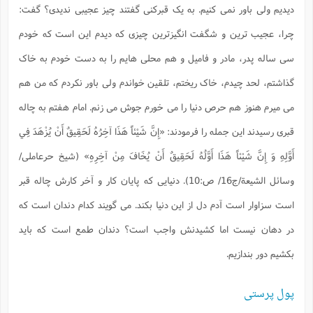
دیدیم ولی باور نمی کنیم. به یک قبرکنی گفتند چیز عجیبی ندیدی؟ گفت:
ا
ش
و
ف
چرا، عجیب ترین و شگفت انگیزترین چیزی که دیدم این است که خودم
(
ذ
ن
م
م
سی ساله پدر، مادر و فامیل و هم محلی هایم را به دست خودم به خاک
غ
م
م
(
گذاشتم، لحد چیدم، خاک ریختم، تلقین خواندم ولی باور نکردم که من هم
ش
ب
می میرم هنوز هم حرص دنیا را می خورم جوش می زنم. امام هفتم به چاله
ه
(
و
قبری رسیدند این جمله را فرمودند:
«إِنَّ شَيْئاً هَذَا آخِرُهُ لَحَقِيقٌ أَنْ يُزْهَدَ فِي
ن
ا
أَوَّلِهِ وَ إِنَّ شَيْئاً هَذَا أَوَّلُهُ لَحَقِيقٌ أَنْ يُخَافَ مِنْ آخِرِهِ»
(شیخ حرعاملی/
ف
ح
م
(
وسائل الشيعة/ج16/ ص:10). دنیایی که پایان کار و آخر کارش چاله قبر
م
ن
است سزاوار است آدم دل از این دنیا بکند. می گویند کدام دندان است که
ش
(
د
در دهان نیست اما کشیدنش واجب است؟ دندان طمع است که باید
س
ف
ف
بکشیم دور بندازیم.
م
ش
م
پول پرستی