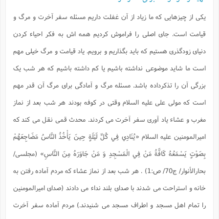
س
م
ع
ف
ق
م
(
ه
ع
ع
ش
ز
م
یکی از چیزهایی که ما زیاد از آن غفلت داریم مسئله سفر آخرت و مرگ و
ر
ش
پ
ا
ا
ا
ق
ح
ف
ت
گ
ع
ق
د
پ
ف
قیامت است. جای اصلی را فراموش کردیم همه اش به فکر احیاء کردن
خ
(
ذ
ب
ت
ا
ش
م
ح
ع
ش
م
ع
س
دنیای زودگذری هستیم که باید بگذاریم و برویم. یاد قیامت و مرگ خیلی مهم
2
م
ا
ا
خ
ت
خ
آ
م
ف
ق
ح
است ما شاید موضوعی نداشته باشیم یا کم داشته باشیم که هر شب یک
پ
ص
پ
د
ن
و
(
آ
ه
ع
م
ش
ت
ت
بزرگی آن را تذکرداده باشد. مسئله مرگ و آمادگی برای مرگ آن قدر مهم
د
پ
ج
ا
2
ا
ت
ی
گ
ش
ف
ا
(
است که مولی علی علیه السلام وقتی در کوفه بودند هر شب بعد از نماز
ذ
ب
ش
م
ح
م
مغرب و عشاء یاد آوری سفر آخرت می کردند. محدث قمی نقل می کند که
ا
ا
م
ا
م
ب
ا
ش
و
(
ف
امیرالمومنین علیه السلام
«يُنَادِي فِي كُلِّ لَيْلَةٍ حِينَ يَأْخُذُ النَّاسُ مَضَاجِعَهُمْ
م
ش
ف
ن
م
پ
ع
و
ا
ت
بِصَوْتٍ يَسْمَعُهُ كَافَّةُ مَنْ فِي الْمَسْجِدِ وَ مَنْ جَاوَرَهُ مِنَ النَّاسِ» (مجلسی/
ف
ه
ع
ا
(
ف
ت
ت
ق
ن
بحارالأنوار/ ج70/ ص:1) .
هر شب بعد از نماز عشاء که مردم آماده رفتن به
ح
ذ
غ
ش
م
ب
پ
ت
م
(
خانه و استراحت می شدند با صدای بلند نداء می دادند (صدای امیرالمومنین
د
م
ه
ا
ت
ف
ح
را تمام اهل مسجد و اطراف مسجد می شنیدند.) مردم آماده سفر آخرت
س
آ
و
ر
ش
ن
ع
ف
ع
م
د