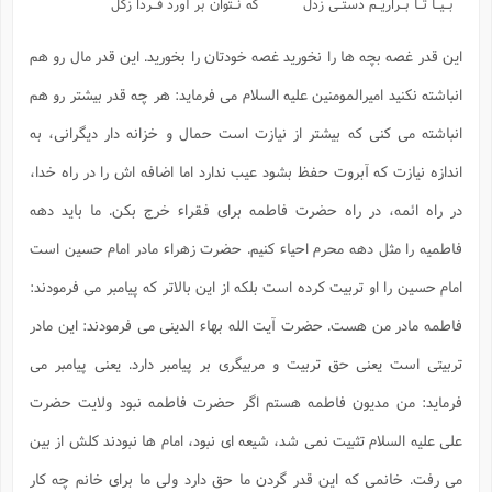
بـیـا تـا بـراریـم دستـی زدل
که نـتوان بر آورد فـردا زگل
این قدر غصه بچه ها را نخورید غصه خودتان را بخورید. این قدر مال رو هم
انباشته نکنید امیرالمومنین علیه السلام می فرماید: هر چه قدر بیشتر رو هم
انباشته می کنی که بیشتر از نیازت است حمال و خزانه دار دیگرانی، به
اندازه نیازت که آبروت حفظ بشود عیب ندارد اما اضافه اش را در راه خدا،
در راه ائمه، در راه حضرت فاطمه برای فقراء خرج بکن. ما باید دهه
فاطمیه را مثل دهه محرم احیاء کنیم. حضرت زهراء مادر امام حسین است
امام حسین را او تربیت کرده است بلکه از این بالاتر که پیامبر می فرمودند:
فاطمه مادر من هست. حضرت آیت الله بهاء الدینی می فرمودند: این مادر
تربیتی است یعنی حق تربیت و مربیگری بر پیامبر دارد. یعنی پیامبر می
فرماید: من مدیون فاطمه هستم اگر حضرت فاطمه نبود ولایت حضرت
علی علیه السلام تثبیت نمی شد، شیعه ای نبود، امام ها نبودند کلش از بین
می رفت. خانمی که این قدر گردن ما حق دارد ولی ما برای خانم چه کار