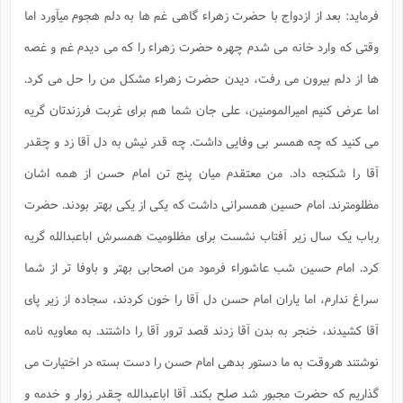
فرماید: بعد از ازدواج با حضرت زهراء گاهی غم ها به دلم هجوم میآورد اما
وقتی که وارد خانه می شدم چهره حضرت زهراء را که می دیدم غم و غصه
ها از دلم بیرون می رفت، دیدن حضرت زهراء مشکل من را حل می کرد.
اما عرض کنیم امیرالمومنین، علی جان شما هم برای غربت فرزندتان گریه
می کنید که چه همسر بی وفایی داشت. چه قدر نیش به دل آقا زد و چقدر
آقا را شکنجه داد. من معتقدم میان پنج تن امام حسن از همه اشان
مظلومترند. امام حسین همسرانی داشت که یکی از یکی بهتر بودند. حضرت
رباب یک سال زیر آفتاب نشست برای مظلومیت همسرش اباعبدالله گریه
کرد. امام حسین شب عاشوراء فرمود من اصحابی بهتر و باوفا تر از شما
سراغ ندارم، اما یاران امام حسن دل آقا را خون کردند، سجاده از زیر پای
آقا کشیدند، خنجر به بدن آقا زدند قصد ترور آقا را داشتند. به معاویه نامه
نوشتند هروقت به ما دستور بدهی امام حسن را دست بسته در اختیارت می
گذاریم که حضرت مجبور شد صلح بکند. آقا اباعبدالله چقدر زوار و خدمه و