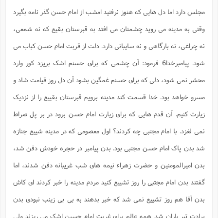
مجلس دارد اما دل هایی که هنوز نرفتید امشب از امام حسن گذر نامه بگیرد
وقتی به مدینه می روید چشمتان می افتد به قبرستان بقیع که نه شمعی،
نه چراغی، نه بارگاهی و نه سایبانی دارد. دلت از قربت امام حسن کباب می
شود. پیامبرخدا6 فرمود: آن چشمی که برای حسنم اشک بریزد کور وارد
محشر نمی شود، دلی که برای حسنم غمگین بشود آن دل روز قیامت شاد و
مسرو خواهد بود. خدا قسمت کند مدینه برویم قبرستان بقییع را از نزدیک
زیارت کنیم. آن قدم هایی که برای زیارت امام حسن برود در بر پل صراط
نمی لغزد. با امام مجتبی چه کردند؟ اول معصومی که در مدینه شییع جنازه
شد بدن پاک امام حسن مجتبی بود. بدن پیامبر در حجره خودش دفن شد،
بدن امیرالمومنین و حضرت زهراء نیمه های شب غریبانه دفن شدند، اما
گفتند بدن امام مجتبی را روز تشییع کنید مردم مدینه را خبر کردند ای کاش
بدن آقا هم روز تشییع نمی شد که خبر بدهند به بی بی زینب نبودی بدن
برادت تیر باران شد. همه عالم برای غربت امام حسین اشک می ریزند ولی