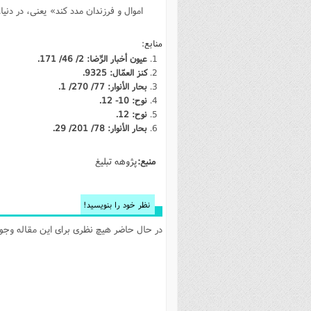
اموال و فرزندان مدد كند» يعنى، در دني
منابع:
عيون أخبار الرِّضا: 2/ 46/ 171.
كنز العمّال: 9325.
بحار الأنوار: 77/ 270/ 1.
نوح: 10- 12.
نوح: 12.
بحار الأنوار: 78/ 201/ 29.
منبع:
پژوهه تبلیغ
نظر خود را بنویسید!
در حال حاضر هیچ نظری برای این مقاله وجود 