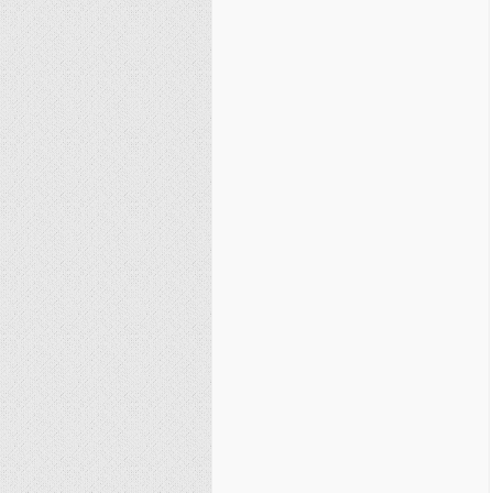
نصیریه (شیعی)
سایر فرق شیعی