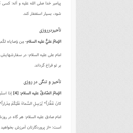
پيامبر خدا صلى الله عليه و آله: كسى 
فصل 
شود، بسيار استغفار كند.
علوم
خ
تأخيردرروزی
الإمامُ عليٌّ عليه السلام‏-
مِن وَصاياه لكُميلٍ
امام على عليه السلام‏- در سفارشهايش ب
بر تو فراخ گرداند.
تأخير و تنگى در روزی
الإمامُ الصّادقُ عليه السلام:
[4]
إذا استَبطَ
كانَ غَفَّاراً* يُرْسِلِ السَّماءَ عَلَيْكُمْ مِدْراراً* 
امام صادق عليه السلام: هر گاه در روزى
است: «از پروردگارتان آمرزش بخواهيد كه