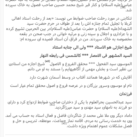
عباس(علیه السلام) و کنار قبر شیخ محمد حسین صاحب فصول به خاک سپرده
[39]
شد.
تنکابنى در مورد رحلت صاحب ضوابط مى نویسد: «بعد از رحلت استاد اهالى
کربلا با تجلیل تمام جنازه اش را بعد از طواف در حرم حضرت سید
الشهداء(علیه السلام) و حضرت عباس(علیه السلام)در بین الحرمین تشییع کرده
و با عزادارى و اجلال و سینه زنى و مرثیه خوانى در جنب صحن در بقعه
مخصوصه به خاک سپردند. من در فراق آن استاد قصیده اى سروده ام:
شیخ اجازتى هو الاستاد *** ولى الى جنابه استناد
السید المشهور فى الامصار *** کالشمس فى رابطه النهار
[40]
الموسوى سید الفحول *** محقق الفروع و الاصول
شیخ اجازه من استادى
بى نظیر است و بخش مهمى از آگاهیهایم را مستند به او مى دانم.
آقایش که در شهرها همانند آفتاب در وسط آسمان شهرت دارد
نام او موسوى وسرور بزرگان و در عرصه فروع و اصول محقق تمام عیار است
فرزندان
سید عبدالحسین بحرالعلوم با یکى از دختران صاحب ضوابط ازدواج کرد و داراى
[41]
دو فرزند به نامهاى سید مهدى و سید میرزاگردید.
داماد دیگر وى ملا على محمد از شاگردان فاضل و فعال استاد به حساب مى آمد.
وى به خدمت رسانى به مردم، اقامه نماز جماعت، موعظه، تدریس و حل و
[42]
فصل مشکلات عموم اهتمام ویژه داشت.