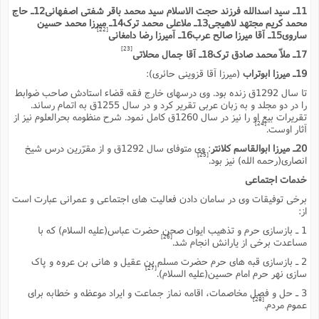
11ـ سید اسدالله فرزند حجت الاسلام سید محمد باقر شفتى اصفهانى12ـ حاج
ا
ش
و
محمد کریم مجتهد لاهیجى13ـ ملاعلى محمد ترک14ـ میرزا محمد حسین
ف
[22]
ساروى15ـ آقا میرزا صالح عرب16ـ آمیرزا رضا دامغانى
(
ذ
ن
[23]
م
17ـ ملاّ محمد صادق ترک18ـ آقا جمال محلاتى
م
غ
م
م
19ـ میرزا ابوتراب
(میرزا آقا قزوینى حائرى):
(
تا سال 1292ق زنده بود. وى درسهاى خارج فقه قضاء استادش صاحب ضوابط
ش
ب
را در دو مجلد و به زبان عربى تقریر کرد و در سال 1255ق به اتمام رساند.
ه
تقریرات بیع او را نیز در سال 1260ق کامل نمود. شرح منظومه بحرالعلوم نیز از
(
[24]
آثار اوست.
و
ن
ا
20ـ میرزا ابوالقاسم کلانتر
: وى متوفاى سال 1292ق و از مقرّرین درس شیخ
[25]
ف
ح
انصارى(رحمه الله) نیز بود.
م
(
خدمات اجتماعى
م
برخى توفیقات وى در سامان دادن فعالیت هاى اجتماعى و عمرانى عبارت است
ن
از:
ش
(
1 ـ بازسازى حرم و تذهیب ایوان صحن حضرت عباس(علیه السلام) که با
د
[26]
مساعدت برخى از یارانش انجام شد.
س
ف
ف
م
2 ـ بازسازى قبه هاى حرم حضرت مسلم بن عقیل و هانى بن عروه و پاک
[27]
ش
سازى نهر حرم امام حسین(علیه السلام).
م
3 ـ حل و فصل مخاصمات، اقامه نماز جماعت و ایراد موعظه و خطابه براى
[28]
عموم مردم.