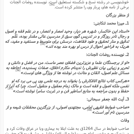
خوشنویسى در رشته نسخ و شکسته نستعلیق است. نویسنده روضات الجنات
[34]
برخى از نامه هاى پربار وى را منتشر کرده است.
از منظر بزرگان
1ـ میرزا محمد تنکابنى:
«استاد این خاکسار، شهره هر دیار، وحید امصار و اعصار، و در علم فقه و اصول
و رجال نادر روزگار و در تدریس گوى سبق از مدرسین عالى مقدار بوده، عَلَم
تدقیق و منار تحقیق و طود فقاهت، درسش براى متوسط و مستفید و مفید، که
[35]
هریک به فراخور احوال از درس او بهره مند بوده اند.»
2ـ نویسنده روضات الجنات:
«او از برجستگان علما و عزیزترین فضلاى عصر ماست. من در فضل و دانش و
تحریر و زیبایى بیان نظیرش را ندیدام. مکارم اخلاق، صفات پسندیده، احاطه به
[36]
مسائل علم اصول، اتقان و متانت در نوشته ها از ویژگى هاى اوست.»
«هرکس کتاب نتائج الافکارش را بخواند به درجه علمى وى پى مى برد که او
نفس ملکه اصول و فقه است و مالک زمام معقول و منقول است. چرا که آنرا از
[37]
حفظ و بدون مراجعه به منابع اساطیر فن و در غربت سامرا نوشته است.»
3ـ آیت الله جعفر سبحانى:
«صاحب ضوابط فقیهى امامى، مجتهدى اصولى، از بزرگترین محققان شیعه و از
[38]
مدرسین نام آور است.»
وفات
صاحب ضوابط در سال 1264ق به علت ابتلا به بیمارى وبا در عراق وفات کرد و
در نزدیک حرم مقدس امام حسین(علیه السلام) مقابل در مشرف به قبّه حضرت