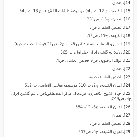
[14]
. همان.
[15]
. الذریعه، ج 12، ص 94 موسوعة طبقات الفقهاء، ج 13، ص 34.
[16]
. همان، ج16، ص281.
[17]
. قصص العلماء، ص5.
[18]
. الذریعه، ج15، ص53.
[19]
. الکنى و الالقاب، شیخ عباس قمى، ج2، ص21 فوائد الرضویه، ص9.
[20]
. ر،ک: به گلشن ابرار: جلد اول، ص365.
[21]
. فوائد الرضویه، ص9 قصص العلماء، ص4.
[22]
. همان.
[23]
. قصص العلماء، ص4.
[24]
. اعیان الشیعه، ج2، ص310 موسوعة مولفى الامامیه، ص512.
[25]
. حیاة الشیخ الانصارى، ص161، مرکز المصطفى(ص)، قم گلشن ابرار،
ج4، ص249.
[26]
. اعیان الشیعه، ج6، 12و 354.
[27]
. همان.
[28]
. قصص العلماء، ص7.
[29]
. اعیان الشیعه، ج6، ص357.