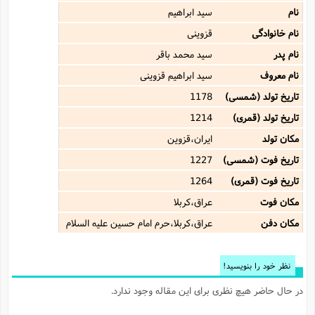
نام
سید ابراهیم
نام خانوادگی
قزوینى
نام پدر
سید محمد باقر
نام معروف
سید ابراهیم قزوینى
تاریخ تولد (شمسی)
1178
تاریخ تولد (قمری)
1214
مکان تولد
ایران،قزوین
تاریخ فوت (شمسی)
1227
تاریخ فوت (قمری)
1264
مکان فوت
عراق،کربلا
مکان دفن
عراق،کربلا،حرم امام حسین علیه السلام
نظر خود را بنویسید!
در حال حاضر هیچ نظری برای این مقاله وجود ندارد.