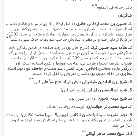
ت
ا
ا
ف
[18]
16ـ رسالة فى الصلوة
ح
ت
ت
س
ن
ج
شاگردان
ذ
ق
ش
م
و
م
م
1ـ حسین بن محمد اردکانى حائرى
(فاضل اردکانى): وى از مراجع عظام تقلید و
س
م
ج
(
استاد میرزا محمد تقى شیرازى، سید محمد اصفهانى، سید حسن کشمیرى و
ا
و
میرزا مهدى شیرازى و داراى تالیفاتى در طهارت، صلات و متاجر در سال 1302ق
ج
ش
ح
چ
[19]
در کربلا از دنیا رفت و در مقبره استادش صاحب ضوابط به خاک سپرده شد.
م
ع
س
ف
خ
(
2ـ علاّمه سید حسین ترک
(شرح حال وى در چند صفحه در ضمن زندگى نامه
ا
ف
ن
شاگردش میرزا حبیب الله خویى در همین جلد آمده است): او از مراجع بزرگ
ن
ت
م
نجف بعد ار شیخ بود که در سال 1299ق رحلت کرد. وى از شاگردان صاحب
ذ
م
فصول، شریف العلماء مازندرانى، صاحب ضوابط و شیخ انصارى است. آن
ت
م
بزرگوار داراى محاسن اخلاقى، عزت نفس، علو همت و حافظه قوى بود. استاد
م
ک
ا
مطهرى در مقام معنوى وى داستان معروفى را نقل کرده است.
ش
(
ه
ش
[20]
پ
3ـ شیخ زین العابدین مازندرانى بارفروش4ـ حاج ملاّ على کنى
ع
ا
چ
و
5ـ شیخ عبدالحسین طهرانى
(شیخ العراقین)
ا
و
ع
ش
6ـ شیخ مهدى کجورى
: وى در شیراز بود.
پ
(
ف
ذ
ف
7ـ سید محمدباقر خوانسارى
: نویسنده روضات الجنات
ن
م
ز
ن
ت
8ـ نجم الشریعه سید ابوالحسن تنکابنى قزوینى9ـ میرزا محمد تنکابنى
: نویسنده
ا
(
م
قصص العلماست. وى کتاب خود را با شرح حال استادش سید ابراهیم قزوینى
ت
ح
م
آغاز مى کند.
ا
ع
[21]
10ـ شیخ محمد طاهر گیلانى
(
ع
ش