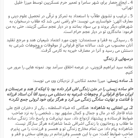
4 ـ ایجاد حصار براى شهر سامرا و تعمیر حرم عسکریین توسط میرزا خلیل
[29]
تهرانى.
5 ـ ترغیب و تشویق طلاّب با استعداد به تمرکز و ترقّى در تحصیل علوم دینى و
معارف الهى: خوانسارى مى نویسد: «او راضى نمى شد که طلاب درسخوان به
شهرهاى دیگر بروند و بى سواد بمانند و در دیار عجم سکنى گزینند، حتى به من
فرمود: ماندگارى تو در دیار عجم حرام است.
6 ـ رسیدگى به فقرا و مستمندان: چون مورد اعتماد شیعیان هند و مرجع تقلید
آنان محسوب مى شد، سالانه مبالغ فراوانى از موقوفات و وجوهات شرعى به
[30]
دستش مى رسید و آنرا در مصارف خیریه به کارمى گرفت.
درسهایى از زندگى
علامه سید ابراهیم قزوینى، در عرصه اخلاق سرآمد بود. نمونه هایى را مرور مى
کنیم.
1ـ ساده زیستى
: میرزا محمد تنکابنى از نزدیکان وى مى نویسد:
«او ساده زیستى را در متن زندگى اش قرار داده بود با اینکه از هند و عربستان و
ایران مبالغ فراوانى از وجوهات شرعیه به دستش مى رسید امّا آن استاد فرزانه
با قناعت و نهایت سادگى زندگى مى کرد و هرگز براى خود ثروتى جمع نکرد.»
2ـ بى اعتنایى به شاهزاده
: هنگامى که ضیاء السلطنه ـ یکى از دختران فتح على
شاه قاجار که در مال و جمال و کمال مشهور بود ـ شخصى را به نزد صاحب
ضوابط فرستاده و پیشنهاد ازدواج داد، سید نپذیرفت و پاسخ داد: زندگى ساده
ما طلاب و روحانیون با زندگى اشرافى شما شاهزاده هرگز سازگار نیست.
شاهزاده پیام داد: من تمام مخارج زندگى تو و همسر و فرزندت را مى پذیرم.
صاحب ضوابط گفت: من با این همسر وفرزندانم در روزهاى سختى و فقر و