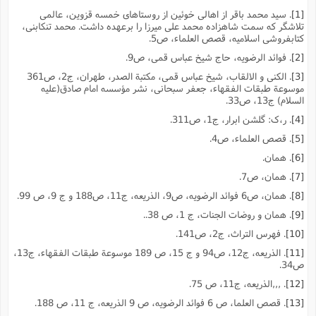
[1]
. سید محمد باقر از اهالى خوئین از روستاهاى خمسه قزوین، عالمى
تلاشگر که سمت شاهزاده محمد على میرزا را برعهده داشت. محمد تنکابنى،
کتابفروشى اسلامیه، قصص العلماء، ص5.
[2]
. فوائد الرضویه، حاج شیخ عباس قمى، ص9.
[3]
. الکنى و الالقاب، شیخ عباس قمى، مکتبة الصدر، طهران، ج2، ص361
موسوعة طبقات الفقهاء، جعفر سبحانى، نشر مؤسسه امام صادق(علیه
السلام) ج13، ص33.
[4]
. ر،ک: گلشن ابرار، ج1، ص311.
[5]
. قصص العلماء، ص4.
[6]
. همان.
[7]
. همان، ص7.
[8]
. همان، ص6 فوائد الرضویه، ص9، الذریعه، ج11، ص188 و ج 9، ص 99.
[9]
. همان و روضات الجنات، ج 1، ص 38..
[10]
. فهرس التراث، ج2، ص141.
[11]
. الذریعه، ج12، ص94 و ج 15، ص 189 موسوعة طبقات الفقهاء، ج13،
ص34.
[12]
. ,,,الذریعه، ج11، ص 75.
[13]
. قصص العلما، ص 6 فوائد الرضویه، ص 9 الذریعه، ج 11، ص 188.