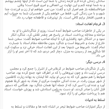
سادگى زندگى کرده ام و لازمه زندگى با شما این است که از اینها چشم بپوشم
و به شما توجه کنم و این نهایت بى انصافى و امرى قبیح است! وقتى
ضیاءالسلطنه باز هم اصرار کرد و گفت: من نمى خواهم تو از زن و فرزندت جدا
شوى و با من زندگى کنى، فقط مى خواهم یکى از همسران شما به حساب آیم
[31]
و همین افتخار برایم کافى است، باز نپذیرفت و قاطعانه جواب رد داد.
3ـ فرجام اهانت استاد:
در یکى از خاطرات صاحب ضوابط آمده است: روزى از شاگردانش با او به
مباحثه و محاجّه پرداخت. استاد در پاسخ هر چقدر تلاش کرد، شاگرد انکار
نمود و در اشکال خود پافشارى کرد تا اینکه صاحب ضوابط گفت: سخن شما
خارج از بحث و نامربوط است و شاگرد بدون ملاحظه مقام استاد با جسارت
تمام گفت: نامربوط مى شنوم! بعد از این اهانت استاد حرفى نزد و سکوت کرد.
امّا شاگرد بعد از رسیدن به منزل، دچار کمر دردى شد که تا آخر عمر او را آزار
[32]
مى داد.
4ـ درسى دیگر:
یکى از شاگردان صاحب ضوابط در کربلابرخى از اشرار را جمع کرد و مجلس
درسى ترتیب داد و چون نیروهایى را که در اطراف خود جمع کرده بود، صاحب
ضوابط را هم مجبور کرد که به درس او بیاید. امّا ایشان به بهانه زیارت کاظمین
از شهر بیرون رفت. در مدت اندکى حکومت مرکزى از بغداد به شهر کربلا هجوم
آورد و عده اى را اسیر کرد که از جمله آنها همان شاگرد بود. هنگامى که دستور
قتل آنان را صادر کردند، او دست به دامن استادش شد و پوزش خواست. استاد
[33]
هم با پرداخت مبلغى او را آزاد نمود.
تسلط به ادبیات
از دیگر امتیازات صاحب ضوابط تبحر در انشاء نامه ها و مقالات و تسلط به