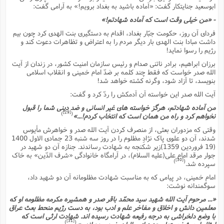
ابوسعید جنایتکار گفت: «آماده باشید به بغداد برویم!» به آرامى گفت:
- «من خیلى وقت است که آماده شهادتم!»
فرداى آن روز، حکومت جبّار بغداد، اقدام به دستگیرى بنت الهدى کرد چون بیم
داشت مبادا بنت الهدى بار دیگر مردم را به اعتراض و تظاهرات دعوت کند و
رژیم را رسوا نماید!
برزان ابراهیم، برادر ناتنى صدام و رئیس سازمان امنیت کشور، در زندان از آیت
الله صدر خواست که فقط چند کلمه بر ضدّ امام خمینى و انقلاب اسلامى
بنویسد، تا آزاد شود، وگرنه کشته خواهد شد!
آیت الله صدر این خواسته آن آدمکش را ردّ کرد و گفت:
من آماده شهادتم، هرگز خواسته هاى غیر انسانى و ضد دینى شما را قبول
[29]
)
(
نخواهم کرد و راه من همان است که انتخاب کردم!...»
وقتى که مزدوران بعثى، از منصرف کردن آیت الله صدر و خواهرش مأیوس
شدند، آن دو علوى پاک نژادِ مظلوم را در روز سه شنبه 23 جمادى الاول 1400
(19 فروردین 1359)زیر شکنجه به شهادت رساندند. جنازه آن دو شهید در
جوار مرقد امام على(علیه السلام)، در آرامگاه خانوادگى «شرف الدّین» به خاک
[30]
)
(
سپرده شد.
امام خمینى، در پیامى که به مناسبت شهادت مظلومانه آن دو شهید داد،
سوگمندانه نوشت:
«... مرحوم آیت الله شهید سید محمّد باقر صدر و همشیره مکرمه مظلومه او که
معلمین دانش و اخلاق و مفاخر علم و ادب بود، به دست رژیم منحط بعث عراق
با وضع دلخراشى به درجه رفیعه شهادت رسیده اند. شهادت ارثى است که
[31]
)
(