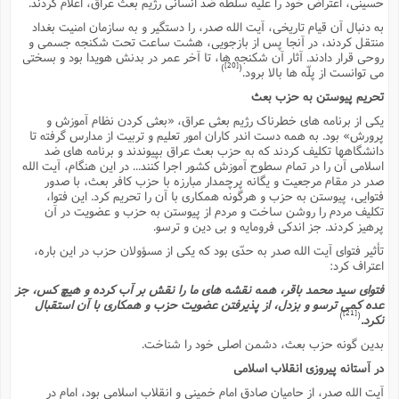
حسینى، اعتراض خود را علیه سلطه ضد انسانى رژیم بعث عراق، اعلام کردند.
به دنبال آن قیام تاریخى، آیت الله صدر، را دستگیر و به سازمان امنیت بغداد
منتقل کردند، در آنجا پس از بازجویى، هشت ساعت تحت شکنجه جسمى و
روحى قرار دادند. آثار آن شکنجه ها، تا آخر عمر در بدنش هویدا بود و بسختى
[20]
)
(
مى توانست از پلّه ها بالا برود.
تحریم پیوستن به حزب بعث
یکى از برنامه هاى خطرناک رژیم بعثى عراق، «بعثى کردن نظام آموزش و
پرورش» بود. به همه دست اندر کاران امور تعلیم و تربیت از مدارس گرفته تا
دانشگاهها تکلیف کردند که به حزب بعث عراق بپیوندند و برنامه هاى ضد
اسلامى آن را در تمام سطوح آموزش کشور اجرا کنند... در این هنگام، آیت الله
صدر در مقام مرجعیت و یگانه پرچمدار مبارزه با حزب کافر بعث، با صدور
فتوایى، پیوستن به حزب و هرگونه همکارى با آن را تحریم کرد. این فتوا،
تکلیف مردم را روشن ساخت و مردم از پیوستن به حزب و عضویت در آن
پرهیز کردند. جز اندکى فرومایه و بى دین و ترسو.
تأثیر فتواى آیت الله صدر به حدّى بود که یکى از مسؤولان حزب در این باره،
اعتراف کرد:
فتواى سید محمد باقر، همه نقشه هاى ما را نقش بر آب کرده و هیچ کس، جز
عده کمى ترسو و بزدل، از پذیرفتن عضویت حزب و همکارى با آن استقبال
[21]
)
(
نکرد.
بدین گونه حزب بعث، دشمن اصلى خود را شناخت.
در آستانه پیروزى انقلاب اسلامى
آیت الله صدر، از حامیان صادق امام خمینى و انقلاب اسلامى بود، امام در