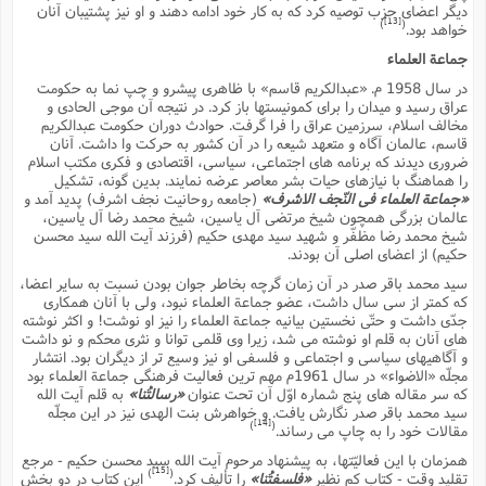
دیگر اعضاى حزب توصیه کرد که به کار خود ادامه دهند و او نیز پشتیبان آنان
ا
ش
[13]
)
(
خواهد بود.
و
ف
(
جماعة العلماء
ذ
ن
م
در سال 1958 م. «عبدالکریم قاسم» با ظاهرى پیشرو و چپ نما به حکومت
م
غ
م
عراق رسید و میدان را براى کمونیستها باز کرد. در نتیجه آن موجى الحادى و
م
(
مخالف اسلام، سرزمین عراق را فرا گرفت. حوادث دوران حکومت عبدالکریم
قاسم، عالمان آگاه و متعهد شیعه را در آن کشور به حرکت وا داشت. آنان
ش
ب
ضرورى دیدند که برنامه هاى اجتماعى، سیاسى، اقتصادى و فکرى مکتب اسلام
ه
را هماهنگ با نیازهاى حیات بشر معاصر عرضه نمایند. بدین گونه، تشکیل
(
و
«جماعة العلماء فى النّجف الاشرف»
(جامعه روحانیت نجف اشرف) پدید آمد و
عالمان بزرگى همچون شیخ مرتضى آل یاسین، شیخ محمد رضا آل یاسین،
ن
ا
شیخ محمد رضا مظفّر و شهید سید مهدى حکیم (فرزند آیت الله سید محسن
ف
ح
حکیم) از اعضاى اصلى آن بودند.
م
(
سید محمد باقر صدر در آن زمان گرچه بخاطر جوان بودن نسبت به سایر اعضا،
م
که کمتر از سى سال داشت، عضو جماعة العلماء نبود، ولى با آنان همکارى
ن
جدّى داشت و حتّى نخستین بیانیه جماعة العلماء را نیز او نوشت! و اکثر نوشته
ش
(
هاى آنان به قلم او نوشته مى شد، زیرا وى قلمى توانا و نثرى محکم و نو داشت
د
و آگاهیهاى سیاسى و اجتماعى و فلسفى او نیز وسیع تر از دیگران بود. انتشار
س
ف
مجلّه «الاضواء» در سال 1961م مهم ترین فعالیت فرهنگى جماعة العلماء بود
ف
که سر مقاله هاى پنج شماره اوّل آن تحت عنوان
«رسالتُنا»
به قلم آیت الله
م
سید محمد باقر صدر نگارش یافت. و خواهرش بنت الهدى نیز در این مجلّه
ش
م
[14]
)
(
مقالات خود را به چاپ مى رساند.
همزمان با این فعالیّتها، به پیشنهاد مرحوم آیت الله سید محسن حکیم - مرجع
[15]
)
(
تقلید وقت - کتاب کم نظیر
«فلسفتُنا»
را تألیف کرد.
این کتاب در دو بخش