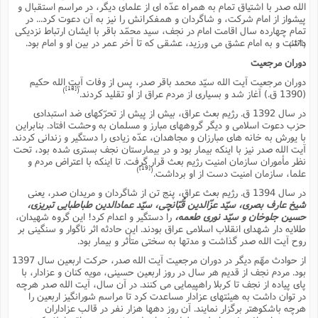
الله صدر با اشتیاق تمام به همراه عدّه اى از علماى دیگر، در مراسم استقبال و
پیشواز از امام شرکت، و شاگردان و همفکرانش را نیز به آن دعوت کرد... در
تمام چهارده سال اقامت امام در نجف، سید محمّد باقر با ایشان ارتباط نزدیکى
داشت و به امام عشق مى ورزید، عشقى که تا آخر عمر در بین او و امام بود.
[17]
)
(
دوران مرجعیت
دوران مرجعیت آیت الله سیّد محمد باقر صدر، پس از وفات آیت الله حکیم
[18]
)
(
(1390 ق.) آغاز شد و بسیارى از مردم عراق از او تقلید کردند.
در سال 1392 ق. رژیم بعث عراق، بیش از پیش از تحرّکهاى ضد استبدادى
حزب دعوت اسلامى و دیگر گروههاى مبارز و مسلمان به وحشت افتاد. بنابراین
با یورش به خانه هاى مبارزان و مجاهدان، عدّه زیادى را دستگیر و زندانى کردند.
آیت الله صدر نیز با اینکه بیمار بود و در بیمارستان نجف بسترى شده بود، تحت
نظر مأموران سازمان امنیت رژیم بعث قرار گرفت. تا اینکه با اعتراض مردم و
[19]
)
(
علما، سازمان امنیت دست از او برداشت.
در سال 1394 ق. رژیم بعث عراق، پنج تن از شاگردان و مریدان صدر، یعنى
شیخ عارف بصرى، سیّد عزّالدین قُبّانچى، سیّد عمادالدین طباطبایى تبریزى،
حسین جلوخان و سیّد نورى طعمه،
را دستگیر و اعدام کرد! این گروه شهیدان،
طلایه دار شهداى انقلاب اسلامى عراق بودند. این حادثه اثر ناگوار و سنگینى بر
روح آیت الله صدر گذاشت و مدتها به سختى متأثر و بیمار بود.
از حوادث مهّم دیگر در دوران مرجعیت آیت الله صدر، حرکت اربعین سال 1397
بود. مردم نجف از قدیم هر سال در روز اربعین حسینى، مویه کنان و عزادار، با
پاى پیاده از نجف تا کربلا راهپیمایى مى کنند. در آن سال، آیت الله صدر هرچه
در توان داشت به هیئتهاى عزادار مساعدت کرد تا مراسم شورانگیز اربعین را
هرچه باشکوهتر برگزار نمایند. آن روز دهها هزار نفر در قالب عزاداران