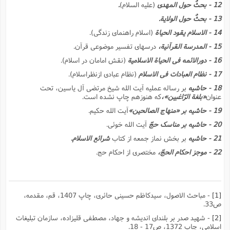
12 - بحثٌ حول المهدى
(علیه السلام)
.
13 - بحثٌ حول الولایة.
14 - الاسلام یقود الحیاة
(اسلام راهنماى زندگى).
15 - المدرسة القرآنیة،
درسهاى تفسیر موضوعى قرآن.
16 - دورالائمه فى الحیاة الاسلامیة
(نقش امامان در اسلام).
17 - نظام العبادات فى الاسلام
(نظام عبادى ازنظراسلام).
18 - حاشیه
بر رساله عملیه آیت الله شیخ مرتضى آل یاسین، تحت
عنوان
«بلغة الرّاغبین»،
که هنوزهم چاپ نشده است.
19 - حاشیه بر «منهاج الصالحین»
آیت الله حکیم.
20 - حاشیه بر مناسک حجّ
آیت الله خوئى.
21 - حاشیه
بر بخش نماز جمعه از کتاب
شرائع الاسلام.
22 - موجز احکام الحجّ،
مختصرى از احکام حج.
[1]
- مباحث الاصول، سیدکاظم حسینى حائرى، چاپ 1407، قم، مقدمه،
ص33.
[2]
- شهید صدر بر بلنداى اندیشه و جهاد، مصطفى قلیزاده، سازمان تبلیغات
اسلامى، چاپ 1372، ص17 - 18.