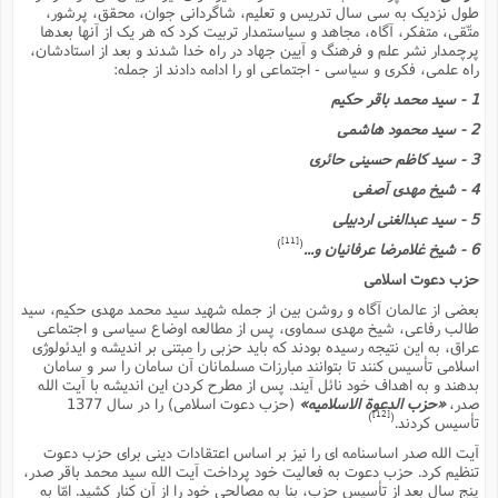
ت
طول نزدیک به سى سال تدریس و تعلیم، شاگردانى جوان، محقق، پرشور،
ا
ا
ف
ح
ت
متّقى، متفکر، آگاه، مجاهد و سیاستمدار تربیت کرد که هر یک از آنها بعدها
ت
س
ن
پرچمدار نشر علم و فرهنگ و آیین جهاد در راه خدا شدند و بعد از استادشان،
ج
ذ
ق
ش
م
راه علمى، فکرى و سیاسى - اجتماعى او را ادامه دادند از جمله:
و
م
م
س
م
ج
1 - سید محمد باقر حکیم
(
ا
و
2 - سید محمود هاشمى
ج
ش
ح
چ
م
ع
س
3 - سید کاظم حسینى حائرى
ف
خ
(
ا
ف
ن
4 - شیخ مهدى آصفى
ن
ت
م
5 - سید عبدالغنى اردبیلى
ذ
م
ت
م
[11]
)
(
6 - شیخ غلامرضا عرفانیان و...
م
ک
ا
ش
(
حزب دعوت اسلامى
ه
ش
پ
بعضى از عالمان آگاه و روشن بین از جمله شهید سید محمد مهدى حکیم، سید
ع
ا
چ
و
طالب رفاعى، شیخ مهدى سماوى، پس از مطالعه اوضاع سیاسى و اجتماعى
ا
و
ع
ش
عراق، به این نتیجه رسیده بودند که باید حزبى را مبتنى بر اندیشه و ایدئولوژى
پ
(
اسلامى تأسیس کنند تا بتوانند مبارزات مسلمانان آن سامان را سر و سامان
ف
ذ
ف
بدهند و به اهداف خود نائل آیند. پس از مطرح کردن این اندیشه با آیت الله
ن
م
ز
صدر،
«حزب الدعوة الاسلامیه»
(حزب دعوت اسلامى) را در سال 1377
ن
ت
[12]
)
(
تأسیس کردند.
ا
(
م
ت
ح
آیت الله صدر اساسنامه اى را نیز بر اساس اعتقادات دینى براى حزب دعوت
م
ا
ع
تنظیم کرد. حزب دعوت به فعالیت خود پرداخت آیت الله سید محمد باقر صدر،
(
پنج سال بعد از تأسیس حزب، بنا به مصالحى خود را از آن کنار کشید. امّا به
ع
ش