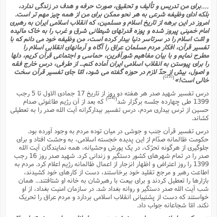
,,,,
براى من تدریس و تألیف و تحقیق، صورت حرفه و هدف در زندگى ندارد،
بلکه اداى وظیفه شرعى به هر نحو ممکن براى من از همه چیز مهم تر است.
امروز در این برهه از تاریخ اسلام و مسلمین، که انقلاب اسلامى ایران به رهبرى
امام خمینى پیروز شده و پوزه قدرتهاى شیطانى شرق و غرب را به خاک مالیده
و امّت اسلام را در سرتاسر دنیا بیدار کرده است، من وظیفه خود مى دانم که با
تفسیر قرآن، افکار مردم مسلمان عراق را آگاه و آرمانهاى انقلابى اسلام را
مطرح نمایم و با بیان مفاهیم شورآفرین، حماسى و اجتماعى قرآن کریم، دلها
را براى پیوستن به انقلاب اسلامى ایران آماده کنم... از طرفى، درس خارج فقه
و اصول، بیش از حدّ لازم در حوزه گفته مى شود، امّا جاى تفسیر قرآن سخت
[23]
)
(
خالى است!»
درس تفسیر شهید صدر هر هفته دو روز از تاریخ 17 جمادى الاول تا 5 رجب
[24]
)
(
1399 طى چهارده جلسه برگزار شد
که بعد از آن رژیم طاغوتى صدام
حسین از ترس بیدارى مردم، درس تفسیر بیدارگرانه آیت الله صدر را به تعطیلى
کشاند.
درس تفسیر قرآن جنب و جوشى در میان توده مردم به وجود آورده بود.
حکومت ظالمانه صدّام از این پدیده خجسته اسلامى، به وحشت افتاد و براى
جلوگیرى از هرگونه تحرّک، در یک یورش وحشیانه، همه نمایندگان آیت الله
صدر را در تمام شهرهاى کشور دستگیر و زندانى کرد. شهید صدر روز 16 رجب
1399 را روز اعتراض و اظهار انزجار از اعمال ظالمانه رژیم اعلام کرد. مردم به
اطاعت رهبر و مرجع تقلید خود برخاستند، دست از کارهاى خود کشیدند،
بازارها را تعطیل کردند و براى بیعت با رهبرشان به خانه او شتافتند... همان
شب آیت الله صدر دستگیر و روانه بغداد شد. در سازمان امنیت بغداد، از او
خواستند که دست از پشتیبانى انقلاب اسلامى بردارد و مردم عراق را تحریک
نکند. امّا شجاعانه جواب داد.