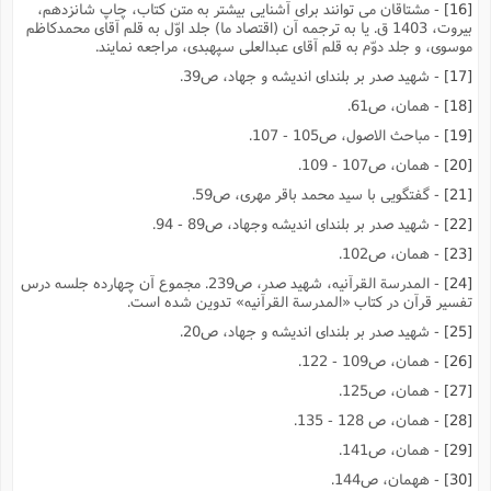
[16]
- مشتاقان مى توانند براى آشنایى بیشتر به متن کتاب، چاپ شانزدهم،
بیروت، 1403 ق. یا به ترجمه آن (اقتصاد ما) جلد اوّل به قلم آقاى محمدکاظم
موسوى، و جلد دوّم به قلم آقاى عبدالعلى سپهبدى، مراجعه نمایند.
[17]
- شهید صدر بر بلنداى اندیشه و جهاد، ص39.
[18]
- همان، ص61.
[19]
- مباحث الاصول، ص105 - 107.
[20]
- همان، ص107 - 109.
[21]
- گفتگویى با سید محمد باقر مهرى، ص59.
[22]
- شهید صدر بر بلنداى اندیشه وجهاد، ص89 - 94.
[23]
- همان، ص102.
[24]
- المدرسة القرآنیه، شهید صدر، ص239. مجموع آن چهارده جلسه درس
تفسیر قرآن در کتاب «المدرسة القرآنیه» تدوین شده است.
[25]
- شهید صدر بر بلنداى اندیشه و جهاد، ص20.
[26]
- همان، ص109 - 122.
[27]
- همان، ص125.
[28]
- همان، ص 128 - 135.
[29]
- همان، ص141.
[30]
- ههمان، ص144.