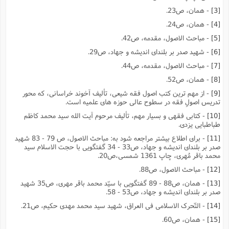
[3]
- همان، ص23.
[4]
- همان، ص24.
[5]
- مباحث الاصول، مقدمه، ص42.
[6]
- شهید صدر بر بلنداى اندیشه و جهاد، ص29.
[7]
- مباحث الاصول، مقدمه، ص44.
[8]
- همان، ص52.
[9]
- از مهم ترین کتب اصول فقه شیعى، تألیف آخوند خراسانى، که محور
تدریس اصولِ فقه در سطوح عالى حوزه هاى علمیه است.
[10]
- کتابى فقهى و بسیار مهم، تألیف مرحوم آیت الله سید محمد کاظم
طباطبایى یزدى.
[11]
- براى اطلاع بیشتر مراجعه شود به: مباحث الاصول، ص 79 - 83 شهید
صدر بر بلنداى اندیشه و جهاد، ص33 - 34 گفتگویى با حجت الاسلام سید
محمد باقر مُهرى، چاپ 1361 شمسى،ص20.
[12]
- مباحث الاصول، ص88.
[13]
- همان، ص88 - 89 گفتگویى با سیّد محمد باقر مهرى، ص35 شهید
صدر بر بلنداى اندیشه و جهاد، ص53 - 58.
[14]
- التّحرک الاسلامى فى العراق، شهید سید محمد مهدى حکیم، ص21.
[15]
- همان، ص60.