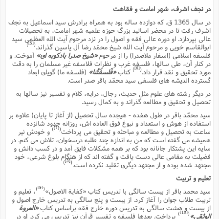
س
م
ع
ف
ق
م
(
در نجف اشرف، شهر امامت و فقاهت
ه
ع
ع
ش
ز
م
ر
ش
پ
ا
ا
ا
در سال 1365 ق. که دوازده ساله بود به همراه برادرش سید اسماعیل به نجف
ق
ح
ف
ت
گ
ع
ق
اشرف رفت تا در محضر اساتید بزرگ حوزه علمیه شهر امامت، به تحصیلات
د
پ
ف
خ
(
ذ
عالى بپردازد. او دوره عالى فقه و اصول را در نزد مرحوم آیت الله العظمى سید
ب
ت
ا
ش
م
ح
ع
ش
[5]
)
(
ابوالقاسم خویى و مرحوم آیت الله شیخ محمّد رضا آل یاسین گذراند.
م
ع
س
2
م
ا
فلسفه اسلامى (اسفار ملاصدرا) را از مرحوم
«شیخ صدرا بادکوبه اى»
آموخت. و
ا
خ
ت
خ
آ
م
ف
ق
ح
در کنار آن، طى سالها، فلسفه غرب و نظرات فلاسفه غیر مسلمان را به دقت
پ
ص
پ
[6]
)
(
د
ن
مورد تحقیق و نقد قرار داد.
کتاب
«فَلسفَتُنا»
(فلسفه ما) گویاى ابعاد
و
(
آ
ه
ع
م
ش
گسترده اندیشه هاى فلسفى سید محمّد باقر صدر است.
ت
ت
د
پ
ج
ا
2
ا
ت
در دیگر رشته هاى علوم مثل حدیث، رجال، درایه، کلام و تفسیر نیز سالها به
ی
گ
ش
ف
تحصیل و تحقیق و مطالعه گذراند و به کمال رسید.
ا
(
ذ
ب
ش
م
سید محمّد باقر در طول هفده - هیجده سال تحصیل (از آغاز تا پایان) علاوه بر
ح
م
ا
ا
م
ا
م
استفاده از هوش و استعداد و نبوغ فوق العاده اش، روزانه حدود شانزده
ب
ا
ش
[7]
و
(
)
(
ف
ساعت به تحصیل و مطالعه و مباحثه و تحقیق مى پرداخت
و خودش نیر
م
ش
همیشه مى گفته است که من به اندازه چند طلبه درسخوان، تلاش مى کنم. در
ف
ن
م
پ
سایه این پشتکار جانانه بود که بر همه مشکلات فایق آمد و در کسب دانش و
ع
و
ا
ت
ف
فضیلت به مقامى عالى دست یافت و گفته اند که از هنگام بلوغ شرعى، خود
ه
ع
ا
(
ف
ت
[8]
)
(
مجتهد شده بوده و از مجتهد دیگرى تقلید نکرده است.
ت
ق
ن
ح
ذ
غ
تعلیم و تربیت
ش
م
ب
پ
ت
م
(
[9]
د
م
)
(
سید محمد باقر از بیست سالگى با تدریس کتاب «کفایة الاصول»
، تعلیم و
ه
ا
ت
تربیت طلاب جوان را آغاز کرد. از بیست و پنج سالگى به تدریس خارج اصول و
ف
ح
س
آ
و
ر
از بیست و هشت سالگى به تدریس دوره خارج فقه براساس کتاب
«العروة
ش
ن
ع
[10]
)
(
ف
الوثقى»
پرداخت. بعدها فلسفه و تفسیر قرآن نیز تدریس مى کرد. او در
ع
م
د