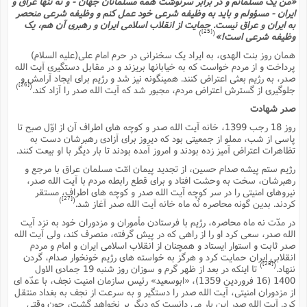
«من یک مسلمانم و در برابر سرنوشت همه مسلمانان جهان - و نه تنها عراق و
ایران - مسؤولم و باید به وظیفه شرعى خود عمل کنم و وظیفه شرعى منحصر
به ایران و عراق نیست. حمایت از انقلاب اسلامى ایران و رهبرى آن هم، یک
[25]
)
(
وظیفه شرعى است!»
همان روز بنت الهدى، به ایراد یک سخنرانى در حرم امام على(علیه السلام)
پرداخت و از مردم خواست که به خیابانها بریزند و در مقابل دستگیرى آیت الله
صدر، به رژیم بعثى اعتراض کنند. همینگونه نیز شد و رژیم براى ایجاد آرامش و
[26]
)
(
جلوگیرى از گسترش اعتراض مردم، مجبور شد که آیت الله صدر را آزاد کند.
صدر شهادت
روز 18 رجب 1399، خانه آیت الله صدر و کوچه هاى اطراف آن از اوّل صبح تا
پاسى از شب، مملو از جمعیتى بود که دیروز براى آزادى رهبرشان دست به
تظاهرات اعتراض آمیز زده بودند و امروز آمده بودند تا بار دیگر با او بیعت کنند.
رژیم ستم پیشه صدام حسین، از تجدید پیمان امّت مسلمان عراق با مرجع و
رهبرشان، سخت به وحشت افتاد و براى قطع رابطه مردم با آیت الله صدر،
نیروهاى امنیتى را در سر کوچه آیت الله صدر و کوچه هاى اطراف، مستقر
[27]
)
(
کردند. بدین گونه محاصره نُه ماه خانه آیت الله صدر آغاز شد.
در مدّت نه ماه محاصره، رژیم با فرستادن مأموران و مزدوران خود به نزد آیت
الله صدر، سعى کرد او را از راهى که در پیش گرفته، منصرف کند، ولى آیت الله
صدر ثابت و استوار ایستاد و همچنان از انقلاب اسلامى ایران و امام و مردم
انقلابى ایران حمایت کرد و هرگز به خواسته هاى رژیم خونخوار صدام، گردن
[28]
)
(
ننهاد.
تا اینکه در بعد از ظهر گرم و سوزان روز شنبه 19 جمادى الاول
1400 (16 فروردین 1359)، «ابوسعید» رئیس سازمان امنیت نجف، با عدّه اى
از مزدوران امنیتى، آیت الله صدر را دستگیر و به سرعت از نجف به بغداد منتقل
کرد. آیت الله صدر این بار مى دانست که دیگر بر نخواهد گشت، چون وقتى