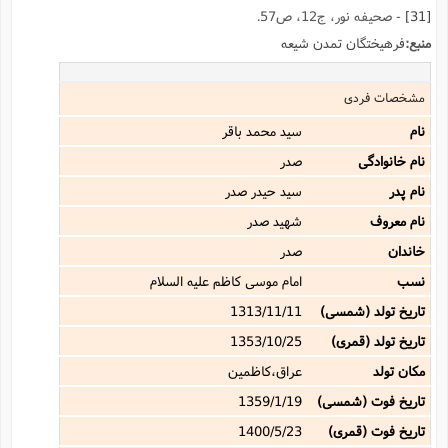
[31]
- صحیفه نور، ج12، ص57.
منبع:
فرهیختگان تمدن شیعه
مشخصات فردی
نام
سید محمد باقر
نام خانوادگی
صدر
نام پدر
سید حیدر صدر
نام معروف
شهید صدر
خاندان
صدر
نسب
امام موسی کاظم علیه السلام
تاریخ تولد (شمسی)
1313/11/11
تاریخ تولد (قمری)
1353/10/25
مکان تولد
عراق،کاظمین
تاریخ فوت (شمسی)
1359/1/19
تاریخ فوت (قمری)
1400/5/23