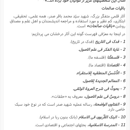
امثال این شخصیتهاى عزیز از موالیان خود برده اند...»
باقیات صالحات
آثار قلمى متفکّر بزرگ، شهید سیّد محمد باقر صدر، همه علمى، تحقیقى،
ابتکارى، کم نظیر و مورد استفاده و مراجعه اندیشمندان و اهل علم و مصداق
روشن
«باقیات صالحات»
است.
در اینجا به معرّفى فهرست گونه این آثار درخشان مى پردازیم:
1 - فدک فى التاریخ
(فدک در تاریخ).
2 - غایة الفکر فى علم الاصول.
3 - فلسفتُنا
(فلسفه ما).
4 - اقتصادنا
(اقتصاد ما).
5 - الاُسُسُ المنطقیه لِلاستقراء.
6 - المعالم الجدیدة لِلاصول.
7 - بحوثٌ فى شرح العروة الوثقى.
8 - دروسٌ فى علم الاصول،
معروف به «حلقات».
9 - الفتاوى الواضحة،
رساله عملیه شهید صدر است که در نوع خود سبک
خاصى دارد.
10 - البنک اللاّربوى فى الاسلام
(بانک بدون ربا در اسلام).
11 - المدرسة الاسلامیة،
بحثهاى اجتماعى و اقتصادى است.