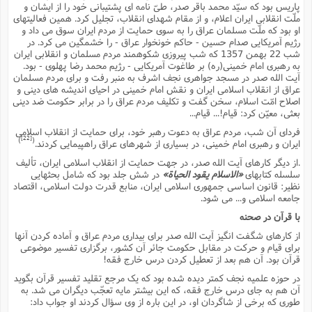
پاریس بود که سیّد محمد باقر صدر، طىّ نامه اى پشتیبانى خود را از ایشان و
ملّت انقلابى ایران اعلام، و از مقام شهداى انقلاب، تجلیل کرد. همین فعالیتهاى
او بود که ملّت مسلمان عراق را به سوى حمایت از مردم ایران سوق مى داد و
رژیم آمریکایى صدام حسین - حاکم خونخوار عراق - را خشمگین مى کرد. در
شب 22 بهمن 1357 که شب پیروزى شکوهمند مردم مسلمان و انقلابى ایران
به رهبرى امام خمینى(ره) بر طاغوت آمریکایى - رژیم محمد رضا پهلوى - بود.
آیت الله صدر در مسجد جواهرى نجف اشرف به منبر رفت و براى مردم مسلمان
عراق از انقلاب اسلامى ایران و نقش امام خمینى در احیاى اندیشه هاى دینى و
اصلاح امّت اسلام، سخن گفت و تکلیف مردم عراق را در برابر حکومت ضد دینى
بعثى، معیّن کرد: قیام!... قیام...
فرداى آن شب، مردم عراق به دعوت رهبر خود، براى حمایت از انقلاب اسلامى
[22]
)
(
ایران و رهبرى امام خمینى، در بسیارى از شهرهاى عراق راهپیمایى کردند.
.از دیگر کارهاى آیت الله صدر، در جهت حمایت از انقلاب اسلامى ایران، تألیف
سلسله کتابهاى
«الاسلام یقود الحیاة»
در شش جلد بود که شامل بحثهایى
نظیر: قانون اساسى جمهورى اسلامى ایران، منابع قدرت دولت اسلامى، اقتصاد
جامعه اسلامى و... مى شود.
با قرآن در صحنه
از کارهاى شگفت انگیز آیت الله صدر براى بیدارى مردم عراق و آماده کردن آنها
براى قیام و حرکت در مقابل حکومت جائر آن کشور، برگزارى تفسیر موضوعى
قرآن بود. آن هم بعد از تعطیل کردن درس خارج فقه!
در حوزه علمیه نجف کمتر دیده شده بود که یک مرجع تقلید تفسیر قرآن بگوید
آن هم به جاى درس خارج فقه، که این بیشتر مایه تعجّب دیگران مى شد. به
طورى که برخى از شاگردان او، در این باره از وى سؤال کردند او جواب داد: