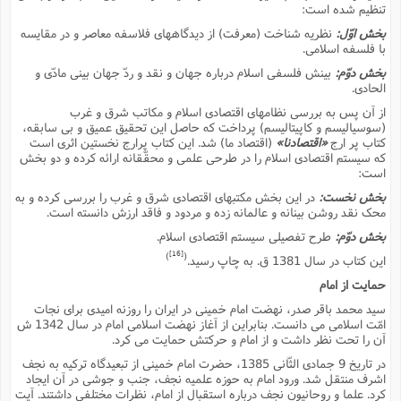
تنظیم شده است:
بخش اوّل:
نظریه شناخت (معرفت) از دیدگاههاى فلاسفه معاصر و در مقایسه
با فلسفه اسلامى.
بخش دوّم:
بینش فلسفى اسلام درباره جهان و نقد و ردّ جهان بینى مادّى و
الحادى.
از آن پس به بررسى نظامهاى اقتصادى اسلام و مکاتب شرق و غرب
(سوسیالیسم و کاپیتالیسم) پرداخت که حاصل این تحقیق عمیق و بى سابقه،
کتاب پر ارج
«اقتصادنا»
(اقتصاد ما) شد. این کتاب پرارج نخستین اثرى است
که سیستم اقتصادى اسلام را در طرحى علمى و محقّقانه ارائه کرده و دو بخش
است:
بخش نخست:
در این بخش مکتبهاى اقتصادى شرق و غرب را بررسى کرده و به
محک نقد روشن بینانه و عالمانه زده و مردود و فاقد ارزش دانسته است.
بخش دوّم:
طرح تفصیلى سیستم اقتصادى اسلام.
[16]
)
(
این کتاب در سال 1381 ق. به چاپ رسید.
حمایت از امام
سید محمد باقر صدر، نهضت امام خمینى در ایران را روزنه امیدى براى نجات
امّت اسلامى مى دانست. بنابراین از آغاز نهضت اسلامى امام در سال 1342 ش
آن را تحت نظر داشت و از امام و حرکتش حمایت مى کرد.
در تاریخ 9 جمادى الثّانى 1385، حضرت امام خمینى از تبعیدگاه ترکیه به نجف
اشرف منتقل شد. ورود امام به حوزه علمیه نجف، جنب و جوشى در آن ایجاد
کرد. علما و روحانیون نجف درباره استقبال از امام، نظرات مختلفى داشتند. آیت