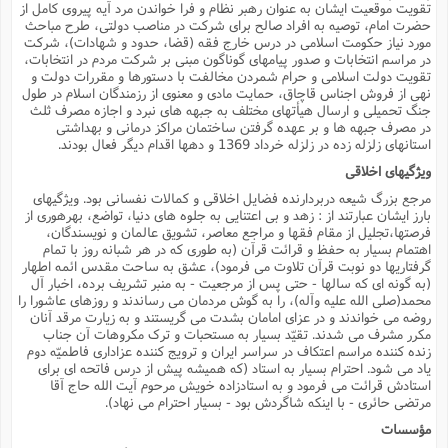
تقویت موقعیت ایشان به عنوان رهبر نظام و فرا خواندن مرد آیه پیروى کامل از
حضرت امام، توصیه به افراد صالح براى شرکت در مناصب دولتى، طرح مباحث
مورد نیاز حکومت اسلامى در درس خارج فقه (قضا، حدود و شهادات)، شرکت
در مراسم انتخابات و صدور پیامهاى گوناگون مبنى بر شرکت مردم در انتخابات،
تقویت دولت اسلامى و حرام شمردن مخالفت با دستورها و مقررات دولت و
نهى از فروش اجناس قاچاق، حمایت مادى و معنوى از رزمندگان اسلام در طول
جنگ تحمیلى و ارسال هیأتهاى مختلف به جبهه هاى نبرد و اجازه مصرف ثلث
در مصرف جبهه ها و بر عهده گرفتن ساختمان مراکز درمانى و بهداشتى
استانهاى زلزله زده در زلزله خرداد 1369 و دهها اقدام دیگر فعال بودند.
ویژگیهاى اخلاقى
مرجع بزرگ شیعه دربردارنده فضایل اخلاقى و کمالات نفسانى بود. ویژگیهاى
بارز ایشان عبارتند از : زهد و بى اعتنایى به جلوه هاى دنیا، تواضع، بهرهورى از
فرصتها،تجلیل از مقام فقها و مراجع معاصر، تشویق عالمان و نویسندگان،
اهتمام بسیار به حفظ و قرائت قرآن (به طورى که در هر شبانه روز با تمام
گرفتاریها دو نوبت قرآن تلاوت مى فرمود)، عشق به ساحت مقدس ائمه اطهار
(به گونه اى که سالها - حتى پس از مرجعیت - به منبر تشریف برده، اخبار آل
محمد(صلى الله علیه وآله)، را به گوش مردمان مى رساندند و روزهاى عاشورا را
روضه مى خواندند و در عزاى امامان بشدت مى گریستند و به زیارت مرقد آنان
مکرر مشرف مى شدند. تقیّد بسیار به مستحبات و ترک مکروهات آن جناب
زنده کننده مراسم اعتکاف در سراسر ایران و ترویج کننده عزادارى فاطمیّه دوم
یاد مى شود. احترام بسیار به استاد (که همیشه پیش از درس فاتحه اى براى
استادش قرائت مى فرمود و به استادزاده خویش مرحوم آیت الله حاج آقا
مرتضى حائرى - با اینکه شاگردش بود - بسیار احترام مى نهاد).
مؤسسات