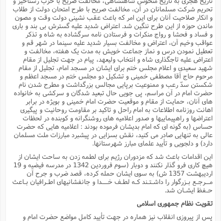
تاریخ هجرى به تاریخ منحوس شاهنشاهى، مخالفت صریح با حزب رستاخیز و
تحریم شرکت مسلمانان در آن، مخالفت صریح با طرح امتحان دولت از طلاب
و انکار صلاحیت آنان براى این امر که باعث عقب نشینى دولت وقت و مصون
ماندن حوزه از این طرح ننگین شد. اعتراض شدید علیه گسترش بى بند و بارى
و فساد و فحشا و رواج منکرات و فرستادن نامه سرگشاده به شاه و تذکر
عواقب وخیم آن، اعتراض و مخالفت بسیار شدید علیه سینما در شهر قم و
تعطیل نمودن درس و نماز جماعت خویش به مدت یک هفته، مخالفت و
اعتراض علیه تاجگذارى شاه و انتخاب ولیعهد، پیام در جهت تجلیل از مقام
شهید سعیدى و اعلام مجلس ختم براى ایشان در مسجد امام، تجلیل از مقام
مرحوم حاج آقا مصطفى خمینى و تشکیل دو مجلس ختم در مسجد اعظم و
شکستن سدّ رعب و ممنوعیت برپایى مجالس بزرگداشت و مطرح شدن نام
حضرت امام در آن مراسم، پى جویى حال تبعید شدگان و سرکشى به خانواده
هاى آنان، حمایت از مقام و موقعیت حضرت امام خمینى و بویژه در برابر
اهانت روزنامه اطلاعات به امام راحل و تاکید بر مقاومت روحانیت و پیگیرى
اعتراضها و راهپیماییها و صدور اعلامیه هاى روشنگرانه و کوبنده در لحظات
حساس (به گونه اى که امام بدیشان فرموده بودند : اعلامیه هایى که حضرت
عالى به تنهایى صادر مى کنید، نقش بسزایى در پیشبرد مبارزات ملت مسلمان
دارد) و دلجویى و تأیید علماى مبارز شهرستانها.
این اقدامات باعث شد که مزدوران رژیم براى لطمه زدن به ساحت ایشان از
هیچ کارى فرو گذار نکنند و دوبار (سوم فروردین 1342 در مدرسه فیضیه و 19
اردیبهشت 1357 ش) به سوى ایشان حمله کرده، قصد ضرب و جرح آن
مــرجـع بـزرگوار را داشـتـند کـه لطـف خـــدا و جانفشانیهاى اطـرافیان بـاعث
حـفظ ایشـان شد.
تقویت نظام جمهورى اسلامى
پس از پیروزى انقلاب نیز هماره در جهت تأیید کامل مواضع حضرت امام و