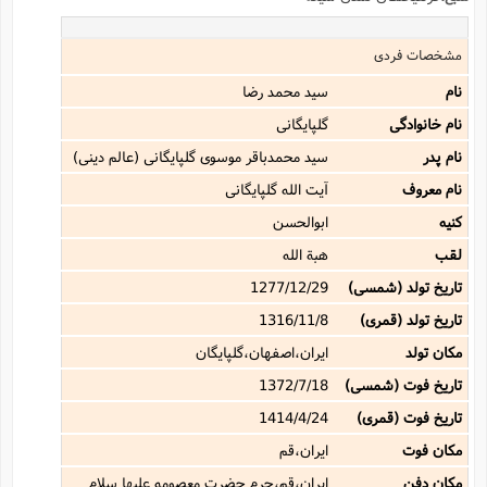
مشخصات فردی
نام
سید محمد رضا
نام خانوادگی
گلپایگانى
نام پدر
سید محمدباقر موسوى گلپایگانى (عالم دینى)
نام معروف
آیت الله گلپایگانى
کنیه
ابوالحسن
لقب
هبة الله
تاریخ تولد (شمسی)
1277/12/29
تاریخ تولد (قمری)
1316/11/8
مکان تولد
ایران،اصفهان،گلپایگان
تاریخ فوت (شمسی)
1372/7/18
تاریخ فوت (قمری)
1414/4/24
مکان فوت
ایران،قم
مکان دفن
ایران،قم،حرم حضرت معصومه علیها سلام