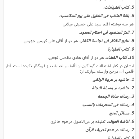
ت
ا
ا
ف
5. کتاب الشهادات.
ح
ت
ت
س
ن
ج
6. بلغة الطالب فى التعلیق على بیع المکاسب،
ذ
ق
ش
م
و
م
م
هر سه نوشته آقاى سید على حسینى میلانى
س
م
ج
(
ا
و
7. الدرّ المنضود فى احکام الحدود.
ج
ش
ح
چ
م
8. نتایج الافکار فى نجاسة الکفار،
هر دو از آقاى على کریمى جهرمى
ع
س
ف
خ
(
9. کتاب الطهارة
ا
ف
ن
ن
10. کتاب القضاء.
هر دو از آقاى هادى مقدس نجفى.
ت
م
ذ
م
ت
ایشان در کنار اشتغالات گوناگون از تألیف و تصنیف نیز فروگذار نکرده است. آثار
م
م
ک
قلمى آن مرجع وارسته عبارتند از:
ا
ش
(
1. حاشیه بر عروة الوثقى
ه
ش
پ
ع
ا
چ
2. حاشیه بر وسیلة النجاة
و
ا
و
ع
ش
3. رساله صلاة الجمعة
پ
(
ف
4. رساله فى المحرمات بالنسب
ذ
ف
ن
م
ز
5. مسائل الحج
ن
ت
ا
(
م
6. افاضة العوائد،
تعلیقه بر دررالاصول مرحوم حائرى
ت
ح
م
7. رساله در عدم تحریف قرآن
ا
ع
(
ع
8. کتاب الطهارة
ش