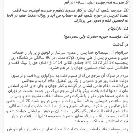
9. مدرسه امام مهدى
(علیه السلام)
در قم
10. مدرسه علمیه که اینک در کنار مسجد اعظم و مدرسه فیضیه، سه قطب
عمدة تدریس در حوزه علمیه قم به حساب مى آید و روزانه صدها طلبه در آنجا
به تحصیل فقه و اصول مى پردازند.
11. دارالایتام
12. مؤسسه خیریه حضرت ولى عصر(عج)
در گذشت
سرانجام آن عبدصالح خدا پس از عمرى سرشار از توفیق و پر بار از خدمات
دینى و علمى و پس از طى بیمارى کوتاه مدت، در 96 سالگى در شامگاه روز
پنجشنبه 18 آذر 1372 (24 جمادى الثانى 1414 ق) نداى حق را لبیک گفت و
فقدانش قلب تمام مسلمین جهان را در هم فشرد.
مردم در سوگ آن مرجع بزرگ از صمیم قلب به سوگوارى پرداختند و از سوى
دولت هفت روز عزاى عمومى و یک روز تعطیل اعلام گردید و مجالس
بزرگداشت مقام علمى ایشان در گوشه و کنار جهان و جاى جاى کشور اسلامى
مان تا مدتها ادامه یافت. پیکر پاک آن مرجع بزرگ روز جمعه نخست در تهران
با حضور صدها هزار نفر و با شرکت رهبر معظم انقلاب تشییع شد و پس از
پنج ساعت راهپیمایى به قم انتقال یافت و سپس در روز شنبه 20 آذر با حضور
خیل عظیم و پر شکوه مردم قم تشییع و نماز به امامت حضرت آیت الله آقاى
حاج شیخ لطف الله صافى گلپایگانى - داماد آن مرحوم - برایشان خوانده شد و
آنگاه در مسجد بالا سر مرقد مطهر حضرت معصومه (علیها السلام)، در جوار
تربت استادش به خاک سپرده شد.
رهبر معظم انقلاب اسلامى حضرت آیت الله خامنه اى در بخشى از پیام خویش