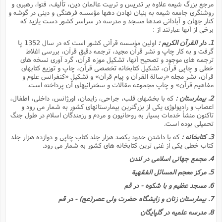
مرجع بزرگ شیعه علاوه بر تدریس و تربیت عالمان دین، تألیف، فتوا، رهبرى و
روشنگرى جامعه شیعه به بنیان نهادن دهها مؤسسه فرهنگى و دینى در گوشه و
کنار جهان و آبادانى صدها مسجد و مدرسه در سراسر کشور دست یازید که
برخى از آنها عبارتند از :
1. دار القرآن الکریم :
اولین مؤسسه قرآنى کشور است که در سال 1352 پا
گرفت و به کار چاپ و نشر قرآن مجید، ترجمه دقیق قرآن، بررسى اغلاط
ترجمه هاى موجود و تصحیح آنها، تشکیل موزه قرآن، گرد آورى نسخه هاى
خطى و چاپى قرآن، تشکیل کتابخانه تخصصى قرآن، چاپ و توزیع کتابهاى
قرآن، نشر مجله «رسالة القرآن و پیام قرآن» و تشکیل «کنفرانس علوم و
مفاهیم قرآن» و چاپ مجموعه مقالات و سخنرانیهاى آن پرداخته است.
2. بیمارستان :
که با بخشهاى قلب، جراحى، زایمان، اورژانس، داخلى، اطفال،
اعصاب و رادیولوژى یکى از بزرگترین بیمارستانهاى کشور به شمار مى رود و
تاکنون منشأ خدمات بسیار به روحانیون و مردم و رزمندگان اسلام در طول جنگ
تحمیلى بوده است.
3. کتابخانه :
که با داشتن حدود یکصد هزار جلد کتاب چاپى و دوازده هزار جلد
کتاب خطى یکى از غنى ترین کتابخانه هاى کشور به شمار مى رود.
4. مجمع جهانى اسلامى در لندن
5. مرکز معجم المسائل الفقهیة
6. مسجد عظیم و با شکوه - در قم
7. بیمارستان زنان و زایشگاه حضرت ولى عصر(عج) - در قم
8. مدرسه علمیه در گلپایگان