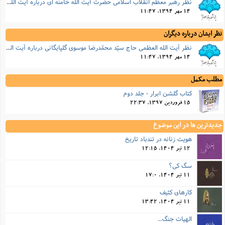
نظر رهبر معظم انقلاب اسلامى حضرت آیت الله خامنه اى درباره آیت الله سید محمد رضا گلپایگانی
14 مهر 1394, 11:47
نظر ایشان درباره دیگران
نظر آیت الله العظمى حاج سیّد محمّدرضا موسوى گلپایگانى درباره آیت الله لطف الله صافی
14 مهر 1394, 11:47
مطلب مکمل
کتاب گلشن ابرار - جلد دوم
15 فروردین 1397, 22:37
جدیدترین ها در این موضوع
هویت زنانه در تندباد تاریخ
12 تیر 1404, 12:15
سگ کی؟
11 تیر 1404, 17:0
کارهای کثیف
11 تیر 1404, 13:42
الهیات جنگ...