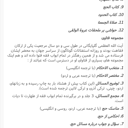
ا
ش
9. کتاب الحج
و
ف
(
10. کتاب الحدود
ذ
ن
م
11. صلاة الجمعة
م
غ
م
م
12. حواشى بر ملحقات عروة الوثقى
(
مجموعه فتاوى
ش
ب
آیت الله العظمى گلپایگانى در طول سى و دو سال مرجعیت یکى از ارکان
ه
(
فقاهت بودند و روزانه استفتائات گوناگون از سراسر جهان به محضر ایشان
و
فرستاده مى شد و از همین رهگذر در تمام ابواب فقه فتوا داده اند و هم اینک
ن
ا
مجموعه هاى بسیارى از فتاواى او در دسترس است که عباتند از :
ف
ح
1. منتخب الاحکام
(با ترجمه انگلیسى)
م
(
2. مختصر الاحکام
(با ترجمه عربى و اردو)
م
ن
3. توضیح المسائل
(این کتاب بیش از هشتاد بار به چاپ رسیده و به زبانهاى
ش
(
اردو، چینى، ترکى آذرى و ترکى لاتین ترجمه شده است).
د
4. مجمع المسائل،
3 جلد و در برگیرنده تمام ابواب فقه از طهارت تا دیات
س
ف
است.
ف
م
5. مناسک حج
(با ترجمه عربى، اردو، روسى و انگلیسى)
ش
م
6. احکامى از حج.
7. سؤال و جواب درباره مسائل حج.