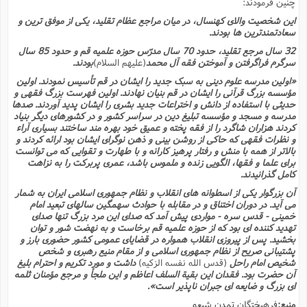
چنین فرمودند:
این شخصیت والاى کهنسال، در میان مراجع عظام تقلید، یکى از موفق ترین و
سعادتمندترین ها بودند.
32 سال مرجع تقلید، حدود 70 سال مدرّس حوزه علمیه قم و حدود 85 سال
سرگرم فراگرفتن و آموختن فقه آل محمد
(علیهم السلام)
بودند.
«اولین مدرسه علوم دینى به سبک جدید را ایشان در قم تأسیس نمودند. اولین
مؤسسه بزرگ قرآنى را ایشان در قم بنیان نهادند. اولین فهرست بزرگ فقهى و
حدیثى با استفاده از دانش و اختراعات جدید بشرى را ایشان پدید آوردند. صدها
مدرسه و مسجد و مؤسسه تبلیغ دین در سراسر کشور و در کشورهاى دیگر بنیاد
کردند هزاران شاگرد را از فقه پخته و عمیق خود بهره مند ساختند بسیارى آراء
و نظرات فقهى که حاکى از روشن بینى و ذهن نوگراى ایشان بود ارائه کردند و
بالاتر از همه با منش و رفتار پرهیز کارانه و با طهارت و تقوایى که مى توانست
براى علما و فقها، الگویى زنده و ملموس باشد، عمرى پربرکت را به نزاهت
کامل گذرانیدند.
آن بزرگوار یکى از اسطوانه هاى انقلاب و نظام جمهورى اسلامى ایران به شمار
مى آید. در دوران اختناق و در مقابله با حوادث سهمگین سالهاى تبعید امام
خمینى - قدس سره - مواردى پیش آمد که صداى این مرد بزرگ تنها صداى
تهدید کننده اى بود که از حوزه علمیه قم برخاست و به نهضت شور و توان
بخشید. پس از پیروزى انقلاب همواره در قضایاى عمومى کشور حضورى بارز و
پشتیبانى صریح از نظام جمهورى اسلامى و از مقام منیع رهبرى و شخص
شخیص امام راحل
(قدس الله نفسه الزکیه)
داشت و مورد تکریم و احترام بلیغ
آن حضرت بود. فقدان این بقیة السلف اعاظم و این ملجأ و مرجع مؤمنان ثلمه
اى بزرگ و ضایعه اى جبران ناپذیر است».
منبع:
فرهیختگان تمدن شیعه