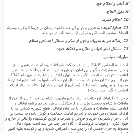
8. آداب و احکام حج.
9. دلیل الحاج.
10. احکام عمره.
11. هدایة العباد
(به عربى و در برگیرنده حاشیه ایشان بر عروة الوثقى، وسیلة
النجاة، توضیح المسائل و برخى از استفتائات در دو جلد.
12. رساله امر به معروف و نهى از منکر و مسائل اجتماعى اسلام.
13. مسائل نماز خوف و مطارده و احکام جبهه.
مبارزات سیاسى
آیت الله العظمى گلپایگانى از بدو حرکت شجاعانه روحانیت به رهبرى امام
راحل، به مبارزات پیگیر و بى امان خویش با دیو استبداد پرداخت و نخستین
اعلامیه اعتراض به لایحه ننگین «انجمنهاى ایالتى و ولایتى» در مهرماه 1341
ش از سوى ایشان صادر شد و به دنبال آن بود که پیامها و بیانیه هاى ایشان تا
سقوط رژیم پهلوى ادامه یافت (بسیارى از آنها در جلد اول کتاب «اسناد انقلاب
اسلامى» گرد آمده است.)
برخى از اقدامات آن جناب در برابر رژیم منحوس شاه عبارتند از: سرباز زدن از
ملاقات با شاه و نخست وزیران و فرستادگان دربار، تحریم برنامه اوقاف و
اعلامیه علیه معاملات و همکارى با سازمان اوقاف، قطع شهریه کسانى که با
اوقاف همکارى مى نمودند و تحریم امامت جماعت و گوش دادن به سخنرانى
آنان، حرام شمردن خرید و فروش و مصرف و توزیع گوشتهاى وارداتى از خارج و
قبول نکردن وجوهات فروشندگان آنان (هر چند مى شد تحت عنوان مال
مخلوط به حرام خمس آن را پذیرفت)، اعتراض شدید و پیام کوبنده علیه تغییر