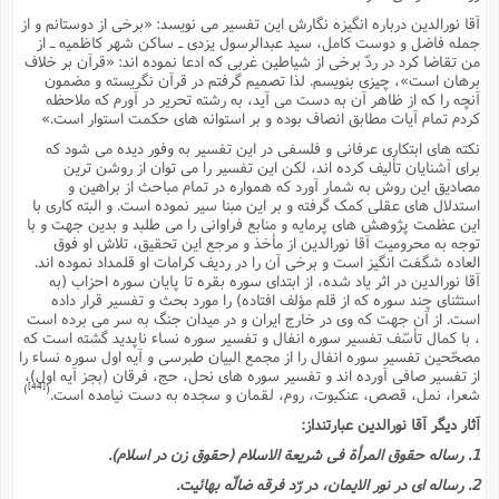
آقا نورالدین درباره انگیزه نگارش این تفسیر مى نویسد: «برخى از دوستانم و از
جمله فاضل و دوست کامل، سید عبدالرسول یزدى ـ ساکن شهر کاظمیه ـ از
من تقاضا کرد در ردّ برخى از شیاطین غربى که ادعا نموده اند: «قرآن بر خلاف
برهان است»، چیزى بنویسم. لذا تصمیم گرفتم در قرآن نگریسته و مضمون
آنچه را که از ظاهر آن به دست مى آید، به رشته تحریر در آورم که ملاحظه
کردم تمام آیات مطابق انصاف بوده و بر استوانه هاى حکمت استوار است.»
نکته هاى ابتکارى عرفانى و فلسفى در این تفسیر به وفور دیده مى شود که
براى آشنایان تألیف کرده اند، لکن این تفسیر را مى توان از روشن ترین
مصادیق این روش به شمار آورد که همواره در تمام مباحث از براهین و
استدلال هاى عقلى کمک گرفته و بر این مبنا سیر نموده است. و البته کارى با
این عظمت پژوهش هاى پرمایه و منابع فراوانى را مى طلبد و بدین جهت و با
توجه به محرومیت آقا نورالدین از مأخذ و مرجع این تحقیق، تلاش او فوق
العاده شگفت انگیز است و برخى آن را در ردیف کرامات او قلمداد نموده اند.
آقا نورالدین در اثر یاد شده، از ابتداى سوره بقره تا پایان سوره احزاب (به
استثناى چند سوره که از قلم مؤلف افتاده) را مورد بحث و تفسیر قرار داده
است. از آن جهت که وى در خارج ایران و در میدان جنگ به سر مى برده است
، با کمال تأسّف تفسیر سوره انفال و تفسیر سوره نساء ناپدید گشته است که
مصحّحین تفسیر سوره انفال را از مجمع البیان طبرسى و آیه اول سوره نساء را
از تفسیر صافى آورده اند و تفسیر سوره هاى نحل، حج، فرقان (بجز آیه اول)،
[44]
)
(
شعرا، نمل، قصص، عنکبوت، روم، لقمان و سجده به دست نیامده است.
آثار دیگر آقا نورالدین عبارتنداز:
1. رساله حقوق المرأة فى شریعة الاسلام (حقوق زن در اسلام).
2. رساله اى در نور الایمان، در رّد فرقه ضالّه بهائیت.