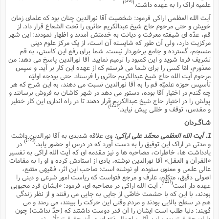
[20]
)
(
علمیه اراک را به عهده داشت.
آیت الله العظمى اراکى فرمود: شخصیت آقا نورالدین چنان بود که علماى زمان
خویش و حتى مرحوم حاج شیخ عبدالکریم حائرى را تحت الشعاع قرار داد. از
قم، عدّه اى شیفته معرفت و دیانت به خدمتش آمدند و اظهار نمودند: این شهر
مرکزیت دارد، ولى آن طور که شایسته آن است، از یک مرکز علوم دینى
منسجم، گسترده و جامع برخوردار نیست. شما براى رفع این کاستى، به قم
تشریف فرما شوید و این کمبود را ترمیم نمایید. آقا نورالدین پاسخ مى دهد: من
معذورم، امّا کسى را براى شما مى فرستم که از عهده این کار بر آید. و سپس
مرحوم آیت الله حاج شیخ عبدالکریم حائرى را فرستاد. حتى بودجه اولیّه
تأسیس حوزه علمیّه قم را به آقا نورالدین نسبت مى دهند، به این شرح که هر
چه گندم در اختیار آقا بوده، دستور مى دهد در شهر کاشان به فروش برسانند و
پولش را در اختیار حاج شیخ عبدالکریم قرار دهند تا در راه اندازى این کار خطیر
[21]
)
(
و مقدس، توقف و خللى پیش نیاید.
شـاگـردان
1. آیت الله العظمى محمّد على اراکى:
وى علاقه شدیدى به آقا نورالدین داشت
[22]
)
(
و مدتى در اراک این توفیق را به دست آورد که در درس او حضور یابد.
در
یادداشت ها، خاطرات، مصاحبه ها و نیز مقدمه اى که آیت الله اراکى به تفسیر
«القرآن و العقل» آقا نورالدین نوشته، یادى از استادش کرده و او را به مقامات
عالى علمى و معنوى ستوده. او نوشته است: صاحب این اثر، فقیهى متتبع،
اصولى دقیق، متکلم، عارف و مرجع فتواست که ریاست امور شرعى و دینى را
[23]
)
(
عهده دار است
. آیت الله اراکى در مصاحبه اى، فرمود: «ایشان فرد محبوبى
بودند، با این که با حشمت خاصّى از جایى به جایى مى رفتند و از نظر زندگى
هم در سطح بالایى بودند و مردم وقتى این حرکت را ببینند، مى رمند و مى
گویند: دنیا طلب است ایشان را آن قدر دوست داشتند که (حدّ نداشت) چون
داراى حقیقت بود و این آثار و اعمال ذرّه اى در آن حقیقت تأثیر نمى