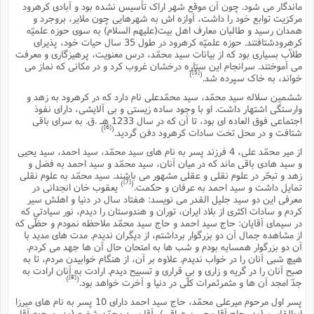
ت
ماندگار مى شود. چون آن موقع شهر اراک تأسیس نشده بود و آبادى کرهرود
ا
ا
ف
ح
ت
مرکزیت توابع خود را داشت، آوازه اش به شهرهایى چون ملایر، بروجرد و
ت
س
ن
همدان رسید و طالبان معارف اهل بیت(علیهم السلام) به سوى حوزه علمیّه
ج
ذ
ق
کرهرودشتافتند. حوزه علمیّه کرهرود در طول 35 سال حیات خود، پذیراى
ش
م
و
م
م
طلاّب بسیارى بود که از بیانات سید محمّد، درس معنویت، پرهیزگارى و معرفت
س
م
ج
(
مى آموختند. سرانجام این ستاره درخشان غروب کرد و در مکانى که نماز مى
ا
و
[5]
)
(
خواند، به خاک سپرده شد.
ج
ش
ح
چ
م
ششمین سلاله سید محمّد، سید محمّدعلى نام دارد که در کرهرود به زهد و
ع
س
ف
خ
(
وارستگى اشتهار داشت. او با وجود ساده زیستى و بى آلایشى، داراى نفوذ
ا
ف
ن
اجتماعى فوق العاده اى بود، تا آن که در سال 1233 هـ .ق. به سراى باقى
ن
[6]
)
(
ت
م
شتافت و در محل تخت سادات کرهرود دفن گردید.
ذ
م
ت
از میر محمّد على، 4 فرزند پسر به نام هاى سید محمّد، سید احمد، سید یحیى
م
م
ک
و سید هادى باقى ماند که در میان آنان، سید محمّد و سید احمد به فضل و
ا
ش
(
زهد و تبحّر در علوم نقلى و عقلى مشهور مى باشند. سید محمّد به علوم نقلى
ه
ش
[7]
)
(
پ
تمایل داشت و سید احمد به عرفان و حکمت.
یعقوب خان انجدانى در
ع
ا
چ
معرفى این دو سید جلیل القدر مى نویسد: هفتاد سال در دنیا و اهلش سیر
و
کردم و سادات اکثرى از بلاد ایران، توران و هندوستان را دیدم، نور سیادتى که
ا
و
ع
ش
در سیماى آقایان: حاج سید احمد و حاج سید محمّد ملاحظه نمودم و حظّى که
پ
(
ف
از مشاهده جمال آن دو بزرگوار برداشتم، از دیگران ندیدم. مدت هاى مدید با
ذ
ف
ن
آن دو بزرگوار همسایه بودم و شب ها به امتحان حال آن ها جهد مى کردم.
م
ز
ن
هیچ شبى آنان را در خواب ندیدم. علاوه بر آن، از هنگام خوابیدن مردم، تا به
ت
ا
(
صبح آنان را در گریه و زارى و بى قرارى و تسبیح دیدم. ارادت به آنان ارادت به
م
ت
[8]
)
(
ح
جدّ امجد آن ها و مثمرثمرات کلّى در دنیا و آخرت خواهد بود.
م
ا
ع
پسر اول مرحوم میرعلى محمّد، حاج سید احمد داراى 10 پسر به نام هاى میرزا
(
ع
ش
ابوالقاسم (پدر حاج آقا محسن عراقى)، آقا سید محمّد شفیع (پدر مرحوم آقا