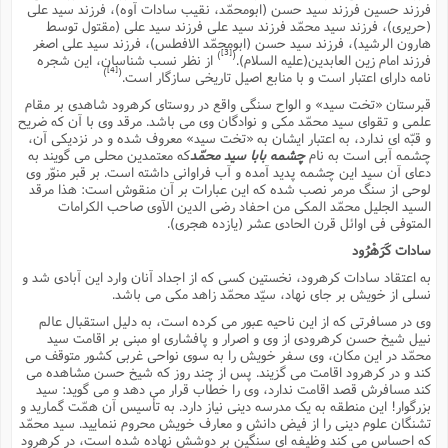
س
م
فرزند حسین فرزند سید حسن (ابومحمّد، نقیب سادات آوه)، فرزند سید على
ع
ف
ق
م
(
ه
ع
ع
ش
ز
م
(حریرى)، فرزند سید محمّد فرزند سید على فرزند سید على (مقتول توسط
ر
ش
پ
ا
ا
ا
هارون الرشید)، فرزند سید حسن (ابومحمّد الافطس)، فرزند سید على اصغر
ق
ح
ف
ت
[3]
)
(
فرزند امام زین العابدین(علیه السلام).
از نظر نسب شناسان، این شجره
گ
ع
ق
د
پ
ف
خ
(
[4]
)
(
نامه داراى اعتبار است و با منابع اصیل تاریخى سازگار است.
ذ
ب
ت
ا
ش
م
ح
ع
ش
م
ع
س
قبرستان «تخت سید» و الواح سنگى واقع در روستاى کرهرود شاهدى بر مقام
2
م
ا
ا
خ
ت
خ
علمى و تقواى سید محمّد مکى و نوادگان وى مى باشد. مرقد وى با آن که ضریح
آ
م
ف
ق
ح
و قبّه اى ندارد، به اعتبار ایشان به «تخت سید» معروف شده و در نزدیکى آن،
پ
ص
پ
د
ن
و
(
چشمه آبى است به نام
چشمه بابا سید محمّد
که معتمدین محلى مى گویند به
آ
ه
ع
م
ش
ت
ت
دعاى آن سید این چشمه پدید آمده و آب فراوانى داشته است. بر قبر منوّر وى
د
پ
ج
ا
2
ا
ت
لوحى از سنگ مرمر نصب شده که این عبارات بر آن منقوش است: هذا مرقد
ی
گ
ش
ف
السید الجلیل محمّد المکى من احفاد رضى الدین الآوى صاحب الکرامات
ا
(
ذ
المتوفى فى اوائل قرن الحادى عشر (یازده هجرى).
ب
ش
م
ح
م
ا
ا
م
ا
م
سادات کَرَهْرُود
ب
ا
ش
و
(
ف
به اعتقاد سادات کرهرود، نخستین کسى که از اجداد آنان وارد این آبادى شد و
م
ش
ف
ن
نسلى از خویش بر جاى نهاد، سیّد محمّد زاهد مکى مى باشد.
م
پ
ع
و
ا
ت
ف
وى در مسافرتى که از این ناحیه عبور مى کرده است، به دلیل استقبال عالم
ه
ع
ا
(
ف
ت
نبیل شیخ حسن کرهرودى از وى و اصرار و پافشارى او مبنى بر اقامت سید
ت
ق
ن
محمّد در این مکان، وى سفر خویش را به سوى نواحى غربى کشور متوقف مى
ح
ذ
غ
ش
م
کند و در کرهرود اقامت مى گزیند. پس از چند روز که شیخ حسن مشاهده مى
ب
پ
ت
م
(
د
م
کند مسافرش قصد اقامت ندارد، وى را خطاب قرار مى دهد و مى گوید: سید
ه
ا
ت
بزرگوار! این منطقه به یک مدرسه دینى نیاز دارد. به تأسیس آن همّت گمارید و
ف
ح
س
تشنگان علوم دینى را از فیض دانش و معارف خویش محروم ننمایید. سید محمّد
آ
و
ر
ش
ن
ع
که احساس مى کند وظیفه اى سنگین بر دوشش نهاده شده است، در کرهرود
ف
ع
م
د