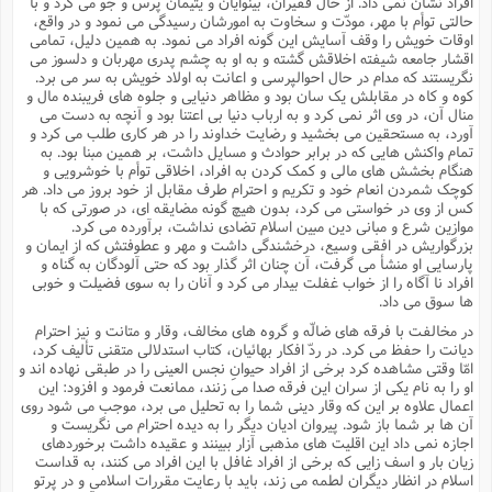
افراد نشان نمى داد. از حال فقیران، بینوایان و یتیمان پرس و جو مى کرد و با
حالتى توأم با مهر، مودّت و سخاوت به امورشان رسیدگى مى نمود و در واقع،
اوقات خویش را وقف آسایش این گونه افراد مى نمود. به همین دلیل، تمامى
اقشار جامعه شیفته اخلاقش گشته و به او به چشم پدرى مهربان و دلسوز مى
نگریستند که مدام در حال احوالپرسى و اعانت به اولاد خویش به سر مى برد.
کوه و کاه در مقابلش یک سان بود و مظاهر دنیایى و جلوه هاى فریبنده مال و
منال آن، در وى اثر نمى کرد و به ارباب دنیا بى اعتنا بود و آنچه به دست مى
آورد، به مستحقین مى بخشید و رضایت خداوند را در هر کارى طلب مى کرد و
تمام واکنش هایى که در برابر حوادث و مسایل داشت، بر همین مبنا بود. به
هنگام بخشش هاى مالى و کمک کردن به افراد، اخلاقى توأم با خوشرویى و
کوچک شمردن انعام خود و تکریم و احترام طرف مقابل از خود بروز مى داد. هر
کس از وى در خواستى مى کرد، بدون هیچ گونه مضایقه اى، در صورتى که با
موازین شرع و مبانى دین مبین اسلام تضادى نداشت، برآورده مى کرد.
بزرگواریش در افقى وسیع، درخشندگى داشت و مهر و عطوفتش که از ایمان و
پارسایى او منشأ مى گرفت، آن چنان اثر گذار بود که حتى آلودگان به گناه و
افراد نا آگاه را از خواب غفلت بیدار مى کرد و آنان را به سوى فضیلت و خوبى
ها سوق مى داد.
در مخالفت با فرقه هاى ضالّه و گروه هاى مخالف، وقار و متانت و نیز احترام
دیانت را حفظ مى کرد. در ردّ افکار بهائیان، کتاب استدلالى متقنى تألیف کرد،
امّا وقتى مشاهده کرد برخى از افراد حیوانِ نجس العینى را در طبقى نهاده اند و
او را به نام یکى از سران این فرقه صدا مى زنند، ممانعت فرمود و افزود: این
اعمال علاوه بر این که وقار دینى شما را به تحلیل مى برد، موجب مى شود روى
آن ها بر شما باز شود. پیروان ادیان دیگر را به دیده احترام مى نگریست و
اجازه نمى داد این اقلیت هاى مذهبى آزار ببینند و عقیده داشت برخوردهاى
زیان بار و اسف زایى که برخى از افراد غافل با این افراد مى کنند، به قداست
اسلام در انظار دیگران لطمه مى زند، باید با رعایت مقررات اسلامى و در پرتو