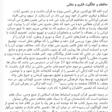
حافظه و خلاّقیت فکرى و عقلى
آیت الله آقا نورالدین عراقى انسى ویژه به قرآن داشت و در تفسیر آیات،
تسلّط و تبحّرى خاص از خود بروز مى داد. در آن زمان، از سوى برخى افراد
مغرض ایراداتى به مفاهیم قرآنى وارد مى شد و برخى چنین مطرح مى کردند:
که در قرآن مطالبى دیده مى شود که عقل بشرى نمى تواند آن را بپذیرد. این
فیلسوف پارسا و عارف متّقى در سفرى که به نواحى مرزى نمود تا غیور مردان
ایرانى را در مصاف با اجانب و متجاوزان ترغیب و تهییج نماید، تصمیم گرفت با
وجود مشکلات و فشارهاى ناشى از جنگ و دورى از وطن، آیات قرآن را از
دیدگاه عقل مورد بررسى قرار دهد و مطالبى را که موافق عقل است، توضیح
بدهد و آنچه را که عقلِ قاصر بشرى نمى تواند درک کند، مخالف نبودن آن را با
خرد و اندیشه انسان ها روشن کند. او بدون داشتن کتاب هاى مرجع و منابع
مورد نیاز، در جایى که تحت فشار بیگانگان بود، کمر همّت بست و دیده درون و
بصیرت عقلى را گشود و قلم به دست گرفت و تفسیرى بدیع وکم نظیر به
نگارش در آورد که متأسفانه تنها 17 جزء آن در دسترس مى باشد که سال ها
در کتابخانه شخصى مرحوم حاج احمدخان حاجى باشى در اراک قرار داشت، تا
آن که آیت الله اراکى آن تفسیر را از گوشه کتابخانه خارج نمود و با نوشتن
مقدمه اى عالى بر آن و با تصحیح و تعلیق موسوى کرمانى و شیخ على پناه
اشتهاردى، توسط بنیاد فرهنگى مرحوم حاج محمّد حسن کوشان پور، در سه
[35]
)
(
مجلد، با 1659 صفحه به چاپ رسید
. آیت الله اراکى در معرفى این اثر
ارزشمند که تفسیر «القرآن و العقل» نام دارد، نوشت:
در زمینه تفسیر قرآن کریم و استنباط معارف اسلامى از منبع وحى، سال هاى
متمادى است که دانشمندان بزرگ با سبک هاى مختلف سعى وافى مبذول
داشته، چه بسیار کتاب ها که نوشته اند و هر یک با تدبّر در کلام خدا به بُعدى از
ابعاد گوناگون آن رسیده اند. در میان آن ها، تفسیر عالم عارف و مجتهد بزرگوار
مرحوم آیت الله سید نورالدین حسینى عراقى - طاب ثراه - با سبکى نوین مى