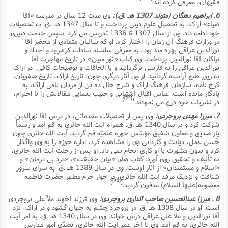
فقیهان، معرفى کرده اند.
6. ابراهیم دهگان (متولد 1307 هـ .ق.):
وى مدت 12 سال در مدرسه «آقا
ضیاء» اراک، به تحصیل علوم دینى پرداخت و تا سال 1347 هـ .ق. به تحصیلات
خود ادامه داد. وى از سال 1307 تا 1336 تدریس مى کرد. سپس خدمت دبیرى
در وزارت فرهنگ آن زمان را اختیار کرد. او که سالیان متمادى از محضر آقا
نورالدین عراقى بهره مند بود، به معرفى سلسله سادات کرهرود و اجداد و
نیاکان آقا نورالدین پرداخت. وى کتاب «نور مبین» در تاریخ مهاجرت آقا
نورالدین عراقى را به فارسى برگردانید و با الحاقات و توضیحات کافى، در اراک
به زیور طبع آراسته گردانید. از وى آثار دیگرى چون: تاریخ اراک، تاریخ صفویان،
کرج نامه، سازمان فرهنگ اراک و شرح حال ده تن از مردان نامى اراک، به
یادگار مانده است. عباس اقبال آشتیانى و حبیب یغمایى مقالاتش را با احترام،
[29]
)
(
در نشریات خود درج مى نمودند.
7. میرزا مهدى بروجردى:
وى پس از تحصیلات مقدماتى، در درس آقا نورالدین
شرکت کرد و در سال 1340 هـ .ق. همراه آیت الله حائرى به قم آمد و رسماً
یار صدیق و معاون شفیق مؤسّس حوزه علمیّه قم گردید. آیت الله حائرى چون
حُسن عمل، دیانت و کاردانى وى را مشاهده کرد، اداره حوزه را به وى واگذار
کرد و بدون مشورت با او کارى انجام نمى داد. او پس از رحلت آیت الله حائرى،
به تألیف و تحقیق روى آورد. کتاب هاى «بیان حقیقت»، «درد بى درمان» و
«اسلام و مستمندان» از آثار اوست. وى در سال 1389 هـ .ق. به سراى سرور
شتافت و نزدیک مرقد آیت الله حائرى، در جوار حرم مطهر حضرت فاطمه
[30]
)
(
معصومه(علیها السلام) مدفون گردید.
8 . میرزا عبدالحسین صاحب الدارى بروجردى:
وى فرزند آخوند ملاّ على بروجردى
است. او در سال 1308 هـ .ق. در بروجرد چشم به جهان گشود و در اراک، نزد
آقا نورالدین و ملاّ على عراقى درس خواند. وى در سال 1340 هـ .ق. به امر آیت
الله حائرى، به قم آمد. وى تا آخر عمر آیت الله حائرى، تصدّى امور مدارس