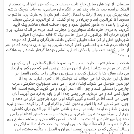
سلیمان، از نوکرهاى سابق حاج نایب یوسف خان، که جزو اطرافیان صمصام
الملک درآمده بود، هرماه چند نفر با انگیزه اى سیاسى، به خانه کوچک هاشم
بیک یورش برد و بعد از ارتکاب اعمال زشت، اموالش را به غارت برد. هاشم به
مسجد آقا نورالدین آمد و جریان را به او گفت. آقا نورالدین، کربلایى محمّد
زمانى را با عدّه اى مأمور تحقیق نمود و چون صحّت ادعاى هاشم بیک تأیید
گردید، به مردم اجازه دادند متجاوزین را مجازات کنند. مردم در اندک مدتى، براى
اجراى فرمان آقا نورالدین، از منزل هاشم بیک تا خانه سلیمان (حوالى
شهردارى فعلى اراک) صف طویلى تشکیل دادند. غارتگران و اشرار که متوجه
ازدحام مردم شدند و احساس خطر کردند، شروع به تیراندازى نمودند که دو نفر
از اهالى کشته شد، ولى با تلاش اهالى، تمامى دزدها گرفتار شدند و به هلاکت
[56]
)
(
رسیدند.
شخصى به نام «عرب جارچى» بى شرمانه و با کمال گستاخى، قرآن کریم را
آتش زد. مردم به نشانه انزجار از این حرکت توهین آمیز که بوى کفر و ارتداد
مى داد، مغازه ها را تعطیل کردند و مسؤولین دولتى را به عکس العمل در
مقابل این جنایت فرا مى خوانند که کوشش آنان ثمرى ندارد. لذا به آقا
نورالدین متوسل مى شوند. ایشان فرمان مى دهد مسؤولین حکومتى، عرب
جارچى را دستگیر کنند و چون آنان عذر آورده و مى گویند گریخته است، آقا
قبول نمى کند و مى فرماید: فرار یعنى چه؟! او را باید به نزد من آورید. آنان
چنین مى کنند. آقا در گفت و گویى کوتاه او را مورد بازجویى قرار مى دهد و
چون اعتراف مى کند با اختیار و بدون فشار و اکراه این کار را کرده است و تیره
روزى و شقاوت او به اثبات مى رسد و تلاش هاى آقا نور الدین براى کاهش
جرم او و تبرئه وى به طریق شرعى، بى نتیجه مى ماند، دستور اعدام او را مى
دهد زیرا وى علاوه بر اهانت به ساحت مقدس کلام وحى، از مذهب تشیع روى
برگردانده و به فرقه ضالّه بهائیت روى آورده بود. حضرت آیت الله اراکى در
رساله کوچکى که در خصوص تفسیر القرآن و العقل و مؤلّفه نوشته، این
[57]
)
(
جریان را یادآور شده است.