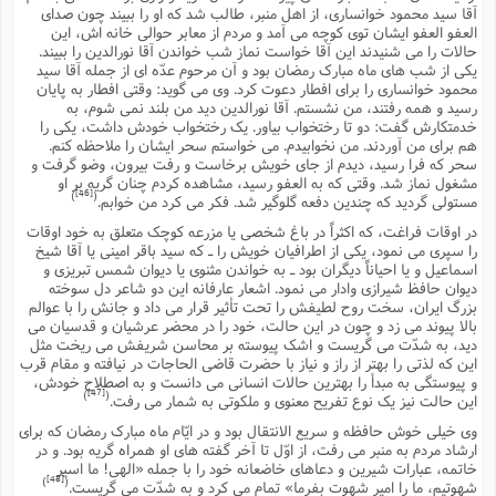
آقا سید محمود خوانسارى، از اهل منبر، طالب شد که او را ببیند چون صداى
العفو العفو ایشان توى کوچه مى آمد و مردم از معابر حوالى خانه اش، این
حالات را مى شنیدند این آقا خواست نماز شب خواندن آقا نورالدین را ببیند.
یکى از شب هاى ماه مبارک رمضان بود و آن مرحوم عدّه اى از جمله آقا سید
محمود خوانسارى را براى افطار دعوت کرد. وى مى گوید: وقتى افطار به پایان
رسید و همه رفتند، من نشستم. آقا نورالدین دید من بلند نمى شوم، به
خدمتکارش گفت: دو تا رختخواب بیاور. یک رختخواب خودش داشت، یکى را
هم براى من آوردند. من نخوابیدم. مى خواستم سحر ایشان را ملاحظه کنم.
سحر که فرا رسید، دیدم از جاى خویش برخاست و رفت بیرون، وضو گرفت و
مشغول نماز شد. وقتى که به العفو رسید، مشاهده کردم چنان گریه بر او
[46]
)
(
مستولى گردید که چندین دفعه گلوگیر شد. فکر مى کرد من خوابم.
در اوقات فراغت، که اکثراً در باغ شخصى یا مزرعه کوچک متعلق به خود اوقات
را سپرى مى نمود، یکى از اطرافیان خویش را ـ که سید باقر امینى یا آقا شیخ
اسماعیل و یا احیاناً دیگران بود ـ به خواندن مثنوى یا دیوان شمس تبریزى و
دیوان حافظ شیرازى وادار مى نمود. اشعار عارفانه این دو شاعر دل سوخته
بزرگ ایران، سخت روح لطیفش را تحت تأثیر قرار مى داد و جانش را با عوالم
بالا پیوند مى زد و چون در این حالت، خود را در محضر عرشیان و قدسیان مى
دید، به شدّت مى گریست و اشک پیوسته بر محاسن شریفش مى ریخت مثل
این که لذتى را بهتر از راز و نیاز با حضرت قاضى الحاجات در نیافته و مقام قرب
و پیوستگى به مبدأ را بهترین حالات انسانى مى دانست و به اصطلاح خودش،
[47]
)
(
این حالت نیز یک نوع تفریح معنوى و ملکوتى به شمار مى رفت.
وى خیلى خوش حافظه و سریع الانتقال بود و در ایّام ماه مبارک رمضان که براى
ارشاد مردم به منبر مى رفت، از اوّل تا آخر گفته هاى او همراه گریه بود. و در
خاتمه، عبارات شیرین و دعاهاى خاضعانه خود را با جمله «الهى! ما اسیر
[48]
)
(
شهوتیم، ما را امیر شهوت بفرما» تمام مى کرد و به شدّت مى گریست.