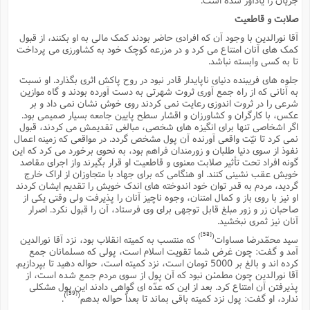
صلابت و قاطعیت
آقا نورالدین با وجود آن که افرادى حاضر بودند کمک مالى به او بکنند، از قبول
کمک هاى آنان امتناع مى کرد و در مزرعه کوچک خود به کشاورزى مى پرداخت
تا به کسى وابسته نباشد.
جلوه هاى فریبنده دنیاى ناپایدار قادر نبود در روح پاکش اثرى بگذارد. او نسبت
به آنانى که از راه جمع آورى ثروت شهرتى به دست آورده بودند و گاه موازین
شرعى را در ثروت اندوزى رعایت نمى کردند روى خوش نشان نمى داد و بر
عکس، با کارگران و کشاورزان و اقشار سطح پایین جامعه بسیار صمیمى بود.
اگر اشخاصى تنها براى انگیزه هاى شخصى، مبالغى تقدیمش مى کردند، قبول
نمى کرد تا نیّت واقعى آورنده آن پول مشخص گردد. در مواقعى که زمینه اعمال
نفوذ از سوى دنیا طلبان و زورمندان فراهم بود، به نحوى برخورد مى کرد که این
گونه افراد تحت تأثیر صلابت معنوى و قاطعیت او قرار بگیرند واز اجراى مقاصد
خویش عقب نشینى کنند. او هنگامى که براى جهاد با متجاوزان از اراک خارج
گردید، مردم به قدر توان خود اندوخته هاى اندک خویش را تقدیم ایشان کردند
او نیز با روى باز و کمال امتنان، وجوه ناچیز آنان را پذیرفت ولى وقتى یکى از
صاحبان زر و زور مبلغ قابل توجهى براى وى فرستاد، آن را قبول نکرد. اصرار
آنان نیز ثمرى نبخشید.
[58]
)
(
سید محمّدرضا مساوات
که منتسب به کمیته انقلاب بود، نزد آقا نورالدین
آمد و گفت: چون غرض شما تقویت اسلام است، پولى که مسلمانان جمع
کرده اند و بالغ بر 5000 تومان است، نزد کمیته است، حواله دهید تا بپردازیم.
آقا نورالدین چون مطمئن نبود که آن پول از سوى مردم جمع شده است، از
پذیرفتن آن امتناع کرد. بعد از این که عدّه اى گواهى دادند این پول مشکلى
[59]
)
(
ندارد، او گفت: پول نزد کمیته باقى بماند تا بعداً حواله بدهم
.