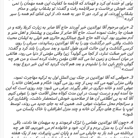
بیاور. او خنده اى کرد و فهماند که قابلمه ما کفایت این همه مهمان را نمى
کند. خودش برخاست و سرقابلمه رفت و گفت: تو بشقاب بیاور. و مدام
بشقاب آوردند، او پر کرد. دور تا دور به همه داد. از این غذاى کم همه را سیر
[64]
)
(
کرد.»
2. «براى مرحوم آقا نورالدین خبر آوردند حاج آقا صابر به زیارت کربلا رفته و در
همان جا رحلت نموده است. حاج آقا صابر از معمّرین و پیشنماز و اهل منبر و
آدم معتبرى بود. آیت الله حاج شیخ عبدالکریم حائرى هم خیلى به ایشان محبت
داشت. وقتى خبر درگذشت وى را به آقا نورالدین رسانیدند، سرش را روى
کرسى گذاشت و این حالت قدرى طول کشید و بعد سرش را بلند کرد و گفت:
این خبر صحّت ندارد، از کجا مى گوئید؟ زیرا وقتى مؤمنى از دنیا مى رود، هاتفى
در میان آسمان و زمین ندا مى کند فلان مؤمن رحلت کرده است و من هر چه
گوش دادم ،این ندا را نشنیدم. و بعد هم ثابت گردید که این خبر دروغ بوده
[65]
)
(
است.»
3. «موقعى که آقا نورالدین در جنگ بین الملل اول به ترکیه مهاجرت نمود،
وقتى منزلى تهیه مى کند پس از چند روز مى گوید: خدّام و همراهان خانه را
عوض کنند و خانه دیگرى در نظر بگیرند. عرض مى شود: چند روزى است که این
جا آمده ایم و درست نیست در این مدت کوتاه محل اقامت خود را عوض کنیم.
آقا که به بى اطّلاعى آن ها از صلاحدید خودش استحضار داشت، پافشارى کرد
و سرانجام محل سکونت عوض شد. همین که به جاى جدید مى روند، توسط
توپ یا سلاح هاى دیگر آن خانه و چند منزل اطرافش با خاک یکسان مى
شود.»
4. «چون آقا نورالدین طعامى را تبرّک فرمودند و به میهمان ها دادند، باقى
مانده آن را به منزل بردم و از آن، خود و خانواده ام مى خوردیم، امّا هر چه
برداشته مى شد باز به جایش مى آمد و پایان نمى پذیرفت. بعد از یک هفته
استفاده مداوم، در حالى که انتظار مى رفت آن غذا جبران یکى دو نفر را بیش