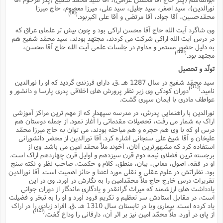
نورالدین)، سید اصغر، سید جلیل، سید على، میرزا معصوم، حاج میرزا
ا
ش
و
[9]
)
(
محمّدحسین، آقا جواد، آقا مرتضى و آقا على اکبربود.
ف
(
ذ
وى شاگرد آیت الله حاج آقا محسن اراکى بود و چون بیش تر علماى عراق که
ن
م
در درس آیت الله اراکى شرکت مى کردند، مجتهد بودند، سید محمّد شفیع هم
م
غ
به دلیل حضور مستمر و مداوم در جلسات علمى آیت الله حاج آقا محسن،
م
م
[10]
(
)
(
مجتهد بود.
تولّد و تحصیل
ش
ب
ه
سید محمّد شفیع در سال 1287 هـ .ق. داراى فرزندى گردید که او را نورالدین
(
[11]
)
(
و
نامید.
دوران کودکى وى زیر نظر پرورش هاى اخلاقى پدرى پارسا و دانشور و
عواطف مادرى با ایمان سپرى گشت.
ن
ا
ف
ح
نورالدین با راهنمایى پدرش، در مدرسه سپهدار که از مهم ترین مراکز آموزشى
اراک به شمار مى رفت، تحصیلات مقدماتى را آغاز نمود. از جمله دوستان هم
م
(
درس او که با وى هم حجره و هم مباحثه بودند، مى توان به حاج میرزا محمّد
م
علیخان و آقا شیخ على سنجانى اشاره کرد. آقا نورالدین از محضر دانشورانى
ن
استفاده کرد که مشهورترین آنان، آخوند ملاّ محمّد امین مى باشد. وى از
ش
(
برجسته ترین فضلاى نیمه دوم قرن سیزدهم و اوایل قرن چهاردهم اراک است.
د
او در فقه، اصول، معانى، بیان، منطق، کلام و حکمت، صاحب نظر و نکته سنج
س
ف
بود. نظراتش در علوم عقلى و نقلى مورد اعتنا و حائز اهمیت است. آقا نورالدین
ف
تقریرات درس خارج حاج ملاّ محمّدامین را به نگارش در آورد. وى در این
م
یادداشت هاى ارزشمند که میراث گرانقدر و یادگارى ماندگار از دوران جوانى
ش
م
است، در مقابل استادش سر تعظیم و تکریم فرود آورد و او را به تبحّر و فضیلت
یاد کرده است. بیمارى وبا در تابستان سال 1310 هـ .ق. افراد زیادى را در اراک
[12]
)
(
از پاى در آورد. ملاّ محمّد امین نیز بر اثر آن، دارفانى را وداع گفت.