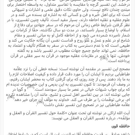
درخشد. این تفسیر گرچه با مقایسه با تفاسیر متداول، به واسطه اختصار براى
مبتدى چندان نافع نیست، ولى حاوى نکات دقیق علمى و اشارات و تنبیهاتى
است که براى اهل خُبره و فن و کسانى که به اشاره اى بسنده مى کنند و در
علوم عقلیه و نقلیه احاطه دارند، بسیار مفید است. تألیف چنین تفسیرى، با در
نظر گرفتن شرایط خاص زمانى آن مرحوم که در سفر جهادى براى دفاع از
اسلام، با اوضاع بسیار نامساعد، در مدت دو سال نگاشته، حقّا از کرامات بى
شمار نامبرده شمرده مى شود و از احاطه کامل او به مبانى تفسیر و مقام
شامخ او در علم و عمل و عُلُوّ روح و قداست نفس آن یگانه حکایت مى کند و
طبیعى است که با عدم دسترسى به کتاب در سفر به هنگام تألیف و اعتماد به
حافظه، نمى تواند جامع جمیع جهات مطلوب در تفسیر باشد و به گفته
خودش، تنها با تدبر در ملازمات عقلیه موجود در قرآن به سیر عقلى در قرآن
[36]
)
(
پرداخته است.
مصحح این تفسیر در مقدمه آن نوشته است: نسخه خطى آن را نزد علاّمه
طباطبایى بردیم تا ایشان آن را مورد دقت قرار داده و کیفیت اصلاحات لازم را
به ما یاد دهند. پس از چند روزى که براى گرفتن کتاب به محضر ایشان رفتیم،
در وصف آن فرمودند: تا کنون تفسیرى به این بدیعى و این خصوصیات ندیده ام
[37]
)
(
که براى جواب شبهات خیالى در عصر ما بسیار سودمند است.
و گویا در
جایى نوشته اند: در بین تفاسیر اهل تسنن و تشیع، مانند آن را مشاهده نکرده
[38]
)
(
ام، برخى توهّمات را بر طرف مى کند. خداوند به مؤلّف آن جزاى خیر دهد
.
[39]
)
(
علاّمه طباطبایى نیز در تصحیح این تفسیر نقش داشت
.
آیت الله اراکى در نوشته اى تحت عنوان «کلمة حول تفسیر القرآن و العقل و
مؤلفّه»، درباره تفسیر القرآن و العقل مى نویسد:
حافظه قوى
شاهد صادقى بر قدرت حافظه آقا نورالدین، این اثر است که در شرایط اختلال