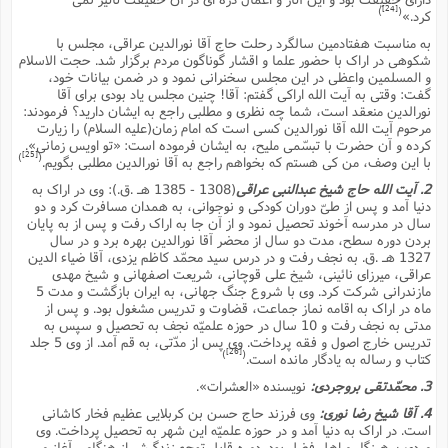
[24]
)
(
کرد.»
به مناسبت هفتادمین سالگرد رحلت حاج آقا نورالدین عراقى، مجلس با
شکوهى در اراک با حضور علما و اقشار گوناگون مردم برگزار شد. حجت الاسلام
و المسلمین واعظى در این مجلس سخنرانى نمود و در ضمن بیانات خود،
گفت: وقتى به آیت الله اراکى گفتم: آقا! چنین مجلس یاد بودى براى آقا
نورالدین منعقد است، شما چه نظرى و مطلبى راجع به ایشان دارید؟ فرمودند:
مرحوم آیت الله آقا نورالدین کسى است که امام زمان(علیه السلام) را زیارت
کرده و آن حضرت با تبسّمى ملیح، به ایشان فرموده است: «تو اویس زمانى».
[25]
)
(
با این وصف، من کى هستم که بخواهم راجع به آقا نورالدین مطلبى بگویم.
2. آیت الله حاج شیخ عبدالنبى عراقى
(1308 - 1385 هـ .ق.): وى در اراک به
دنیا آمد و پس از طىّ دوران کودکى و نوجوانى، به همدان مسافرت کرد و دو
سال در مدرسه آخوند تحصیل نمود و از آن جا به اراک رفت و پس از به پایان
بردن دوره سطح، مدت دو سال از محضر آقا نورالدین بهره برد و در سال
1327 هـ .ق. به نجف رفت و در درس سید محمّد کاظم یزدى، آقا ضیاء الدین
عراقى، میرزاى نائینى، شیخ على قوچانى، شریعت اصفهانى و شیخ مهدى
مازندرانى شرکت کرد. وى با شروع جنگ جهانى، به ایران بازگشت و مدت 5
ماه در اراک به اقامه نماز جماعت، قضاوت و تدریس مشغول بود. و پس از
مدتى به نجف رفت و 10 سال در حوزه علمیّه نجف به تحصیل و سپس به
تدریس خارج اصول و فقه پرداخت. وى پس از مدّتى، به قم آمد. از وى 5 جلد
[26]
)
(
کتاب و رساله به یادگار مانده است.
3. محمّدتقى بروجردى:
نویسنده «العشرات».
4. آقا شیخ رضا نورى:
وى فرزند حاج حسن بن کربلایى عظیم فخار کاشانى
است. در اراک به دنیا آمد و در حوزه علمیّه این شهر به تحصیل پرداخت. وى
مردى پرهیزگار و اهل فضل بود. دوره قابل توجه زندگیش از هنگامى آغاز مى