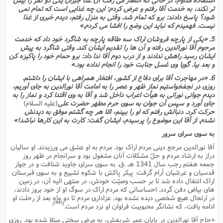
تر نکند، به خدمت آقا رفتم و عرض کردم: این چه غذایى است که تمام نمى
شود؟ پاسخ دادند: برو که تمام شد. وقتى به منزل رفتم، دیدم خبرى از غذا
نیست. فهمیدم که نباید این وضع را افشا مى کردم.»
5. «یکى از پارچه فروشان اراک سه طاقه پارچه به شاگرد خود داد که خدمت
مرحوم آقا نورالدین رفته و آن ها را تقدیم ایشان کند. وقتى شاگرد به پیش
ایشان رسید راهش ندادند و از درب دوم آقا ندا داد: برو حمام خود را پاکیزه کن
و بعد بیا. گویا وى غسل جنابت خود را انجام نداده بود.»
6. «در مهاجرت آقا براى دفاع از کشور، افتخار همراهى با ایشان را داشتم.
روزى در نجفخواستیم نماز ظهر و عصر را به امامت آقا نورالدین به جاى آوریم،
دیدم جوانى نورانى به هیأت اعراب داخل شد و آقا به وى اقتدا کرد و نماز را به
جاى آورد و سپس آن جوان به سوى حرم مطهر حضرت على
(علیه السلام)
حرکت کرد. دنبالش رفتم که او را ببینم، امّا هر چه گشتم موفق به دیدنش
نشدم. از آقا این موضوع را پرسیدم، ایشان گفت: کارت به این کارها نباشد!»
به سوى سراى سرور
آقا نورالدین مرجع دینى مردم اراک بود. مردم به او عشق مى ورزیدند. او سالیان
دراز به ارشاد مردم و حلّ مشکلات آنان مشغول بود و سرانجام در ظهر روز
جمعه هفتم رجب سال 1341 هـ .ق. به سوى سراى جاوید شتافت و در جوار
قدسیان و عرشیان آرام گرفت. پیکر پاکش با شکوه تشییع و به سوى قبرستان
اراک انتقال داده شد تا بر حسب وصیّت خودش، در منتهى الیه آن، در زمین
هاى بیاض دفن گردد. احساساتى که مردم اراک در سوگ او از خود بروز دادند،
در ارتحال هیچ شخصى دیده نشده بود. عزادارى مردم تا دو ماه بعد از رحلت او
[66]
)
(
ادامه یافت، که نشانگر محبوبیت فراوان او نزد مردم است.
«حاج آقا نورالدین در پایان عمر شریفش، به مرض سختى مبتلا شده بود. روزى