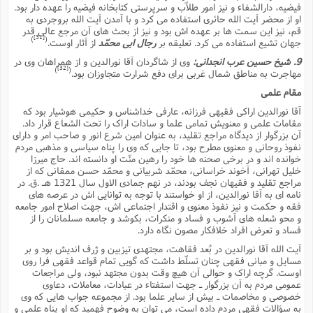
فیضیه، دارالشفاء و نیز امور طلاّب و سرپرستى کتابخانه فیضیه را عهده دار بود.
او از محضر آیت الله حائرى استفاده مى کرد و با آمدن آیت الله بروجردى به
قم، نیز این سمت ها بر عهده اش بود و نیز از بحث هاى آن مرجع عالى قدر
[31]
)
(
جهان تشیع استفاده مى کرد. تعلیقه بر
رجال ابى محمّد
از آثار اوست.
9. شیخ حسین عرب انجدانى:
وى از شاگردان آقا نورالدین و از همراهان وى در
[32]
)
(
مهاجرت به مناطق شمال غربى براى دفع شرارت متجاوزان بود.
مقام علمى
آقا نورالدین اراکى فقیهى فرزانه، عارفى خداشناس و حکیمى هوشیار بود که
مقامات علمى و معنویش تمامى علما و سادات اراک را تحت الشعاع قرار داد.
آن بزرگوار از دیدگاه مراجع تقلید، به عنوان امین شرع انور و صاحب امر و داراى
نفوذ روحانى و معنوى مطرح بود، تا جایى که وى را پناه سیاسى و مذهبى مردم
خوانده اند و در برخى صحنه ها خود را رهین منّت او دانسته اند. حاج میرزا
خلیل تهرانى، آخوند خراسانى، محمّد شربیانى و محمّد حسن ممقانى که از
مراجع تقلید و فقیهان نجف بودند، در نهم جمادى الاول سال 1321 هـ .ق. در
نامه اى به آقا نورالدین، از او خواستند با توجه به توانایى اش در عرصه هاى
فقه و حکمت و نیز نفوذ معنوى و اقتدار اجتماعى اش، جهت اصلاح امور جامعه
و محو شعله هاى آشوب و فساد و منکرات، بکوشد و جامعه مسلمانان را از
فساد و تعرض افراد خلافکار مصون نگاه دارد.
آیت الله آقا نورالدین در بُعد فقاهت، مجتهدى تیزبین و ژرف اندیش بود و بر
مسایل و مبانى فقهى چنان تسلّط داشت که گویى تمام قواعد فقهى فرا روى
اوست. گرچه اراک و حوالى آن هیچ وقت بدون مجتهد نبود، ولى مراجعات
عمومى مردم به آن بزرگوار ـ جهت استفتاء در عبادات، معاملات، دعاوى
خصوصى و مخاصمات ـ بیش از سایر علما بود. از مجموعه جواب هایى که وى
به سؤالات فقهى مردم داده است، مى توان به وضوح فهمید که او پناه علمى و