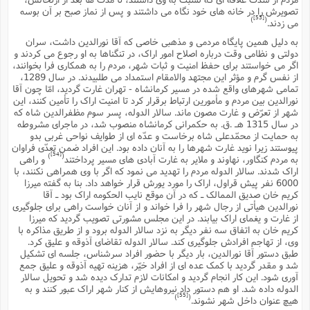
تصویرش را در خانه هاى خود نگاه مى داشتند و پس از نماز صبح بر آن بوسه
[53]
)
(
مى زدند.
به دلیل همین پایگاه مردمى و مذهبى خاصى که آقا نورالدین داشت، سران
دولتى و نظامى وقت درباره اصلاح امور اراک، در تنگناها به او رجوع مى کردند و
اگر مى خواستند براى حفظ امنیت و ثبات شهر، مردم را به همکارى فرا بخوانند،
از نفس گرم و مؤثر این مجتهد والامقام استمداد مى طلبیدند. در سال 1289،
تمامى شهرهاى واقع شده در مسیر کرمانشاه - تهران غارت گردید، امّا چون آقا
نورالدین بین مردم و مأمورین ارتباط برقرار کرد تا امنیت اراک را تأمین کنند، این
شهر از تعرّض و غارت مصون ماند. سالار الدوله، پسر سوم مظفرالدین شاه که
در سال 1315 هـ .ق. به حکمرانى کرمانشاه منصوب شد، در ماجراى مشروطه
به حمایت از محمّدعلى شاه برخاست و عدّه اى از طوایف نواحى غربى بدو
پیوستند زیرا نوید غارت شهرها را به آنان داده بود. این افراد ضمن تعدّى فراوان
[54]
)
(
به مردم کنگاور، نهاوند و ملایر به غارت آبادى هاى مسیر پرداختند
و راهى
اراک شدند. سالار الدوله مردم را تهدید مى نمود که اگر با وى همراهى نکنند، با
6000 نفر پیش قراول، اراک را مورد یورش قرار خواهد داد. بنا به گفته میرزا
کریم خان صدیق الممالک ـ که در آن موقع نایب الحکومه اراک بود ـ آقا
نورالدین هیأتى از رجال شهر را فرا خواند و از آنان خواست راهى براى جلوگیرى
از غارت و یغماى اراک بیابند. در این مجلس مشورتى تصویب گردید که میرزا
کریم خان به اتفاق سه نفر دیگر به نزد سالار الدوله برود و از طریق مذاکره با
وى، از تهاجم افرادش جلوگیرى کند. سالار الدوله تقاضاى آذوقه و علیق کرد.
طبق دستور آقا نورالدین، بار دیگر با حضور افراد سرشناس، جلسه اى تشکیل
شد و مقدر گردید با کمک عده اى از افراد خیّر، هزینه تهیه آذوقه و علیق جمع
آورى شود. این کار انجام گردید و امکانات لازم تدارک دیده شد و تحویل سالار
الدوله داده شد. او هم دستور داد نیروهایش از کنار شهر اراک عبور کنند و به
[55]
)
(
هیچ عنوان داخل شهر نشوند.