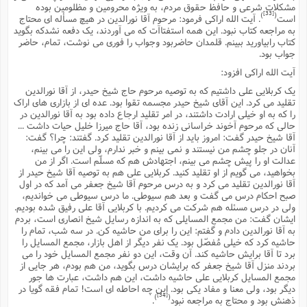
مشکلات شرعى و حافظ حقوق مردم، به ویژه محرومین و مظلومین بوده
[33]
)
(
است
. آیت الله اراکى فرمود: مرحوم آقا نورالدین در هیچ مسأله اى محتاج
به مراجعه کتاب نبود. این همه استفتاآت که مى آوردند، یک دفعه نشدکه بگوید
کتاب رابیاورید ببینم. قلمدان حاضربود وجواب را فورى مى نوشت، تمام، حاضر
جواب بود.
آیت الله اراکى افزود:
یک کربلایى على داشتیم که به توصیه مرحوم حاج شیخ حیدر، از آقا نورالدین
تقلید مى کرد. این آقاى شیخ حیدر مجسمه تقوا بود. عده اى از بازارى هاى اراک
را که به او خیلى ارادت داشتند، در امر تقلید ارجاع داده بود به آقا نورالدین در
حالى که مرحوم آخوند خراسانى زنده بود، آقا حاج میرزا خلیل حیات داشت ...
آقا شیخ حیدر گفت: امروز باید از آقا نورالدین تقلید کرد. گفتند: چرا؟ گفت:
آنان در جلو چشم من نیستند و نمى بینم و خبر ندارم، ولى این را مى بینم،
عدالت او را پیش چشم مى بینم، اجتهادش هم که مسلّم است. اگر از من
بخواهید، مى گویم از او تقلید کنید. کربلایى على هم به توصیه آقا شیخ حیدر از
آقا نورالدین تقلید مى کرد و به درس مرحوم آقا شیخ جعفر مى آمد که در اول
صبح احکام درس مى گفت و بعد هم سیوطى. ما درس سیوطى مى خواندیم،
ولى در درس مسئله هم شرکت مى کردیم. با کربلایى آقا على رفیق شده بودیم.
ایشان گفت: من مجمع المسایلى که به اندازه رسایل شیخ انصارى است، بردم
به آقا نورالدین دادم و گفتم: این را براى من حاشیه کن. در سه شب، تمام را
حاشیه کرد که خیلى مُفصّل بود. یک نفر دیگر از اهل بازار، مجمع المسایل را
برد تا آقا برایش حاشیه کند. آن وقت، این دو نفر مجمع المسایل خود را مى
بردند منزل آقا شیخ جعفر که برایشان درس بگوید، من هم بودم، هر جایى از
مجمع المسایل کربلایى على حاشیه داشت، این هم داشت، عبارت ها جور
دیگر بود، ولى معنا و مفاد یکى بود. این چه احاطه اى است! تمام فقه گویا در
[34]
)
(
ذهنش بود و محتاج به مراجعه نبود
.