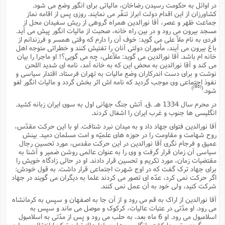
در اوائل به حکومت رسیدن رضاخان، مالیاتى براى انگور وضع مى شود.
کشاورزان از این اقدام دولت ابراز تنفّر مى نمایند. روزى پس از اقامه نماز
جماعت ظهر و عصر، آقا نورالدین همراه گروهى از ریش سفیدان محل از
مسجد بیرون مى رود و در بین راه خانه، صحبت از مالیات انگور پیش مى آید.
فردى به نام ملاّ على مى گوید: خوف آن را دارم که وقتى همسر و فرزندانم از
باغ بیرون مى آیند، مأموران دولتى آنان را تفتیش کنند و خطراتى متوجه اهل
خانه ام باشد. آقا نورالدین مى گوید: ملاّعلى، چه مى گویى؟! او ماجرا را بیان
مى کند و آقا نورالدین به محض این که به خانه آمد، نامه اى شدید اللحن
نوشت و براى دست اندرکاران وضع مالیات به تهران فرستاد. اقتدار سیاسى و
نفوذ اجتماعى وى موجب گردید که نامه اش اثر بخش گردد و مالیات انگور لغو
[60]
)
(
شود.
در محرم سال 1334 هـ .ق. آتش جنگ جهانى اول به سوى ایران زبانه کشید.
انگلیسى ها جنوب و غرب ایران را اشغال کردند.
آقا نورالدین فتواى جهاد داد و به میدان نبرد شتافت. او با این حرکت مقدّس،
روح شهامت و مقاومت را در حوزه هاى علمیّه و امت مسلمان دمید. بینش
عمیق و فرجام نگرى آقا نورالدین در این حرکت مقدس، مورد تحسین رجال
سیاسى آن زمان قرار گرفت و وى را به عنوان عالمى روشن ضمیر و آشنا به
مقتضیات زمان، مورد تکریم و تحسین قرار دادند. او در حالى زادگاه خویش را
براى جهاد ترک گفت که در اوج شهرت اجتماعى قرار داشت. به قول خودش:
اگر حرکت نمى کرد، عدّه اى تصور مى کردند علما به دیگران مى گویند در جهاد
شرکت کنید، ولى خود به آن عمل نمى کنند.
آقا نورالدین از اراک به قم مى رود و از آن جا به اصفهان و سپس به کرمانشاه
مى رود. او مدّتى در عتبات عالیات، کرکوک و موصل مى ماند و سپس به
اسلامبول مى رود. او 6 ماه بعد، به حلب مى رود و پس از مدّتى به اسلامبول
برمى گردد و توسط کشتى انگلیسى ها به باطوم(از توابع ترکیه) انتقال مى یابد.