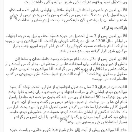
وى متحوّل نمود و فهمیدم که ملاّیى شیخ، مرتبه والایى داشته است.
آقا نورالدین در خصوص استادش، آخوند ملاعلى نهاوندى یادآور شده است:او
دوره اصول را در مدت 6 ماه درس مى گفت و من یک دوره در درس او حاضر
[17]
)
(
شدم و تمام آن را نوشته والان دارم.کسى تاب تحمل درسش را نداشت.
بازگشت به اراک
آقا نورالدین پس از 7 سال تحصیل در حوزه علمیّه نجف و نیل به درجه اجتهاد،
در اواخر سال 1306 هـ .ق. به زادگاه خویش بازگشت. آقا نورالدین پس از ورود
به اراک، امام جماعت مسجد کوچکى را ـ که در آخر کوچه انورى جنب بـازار
مرکـزى شهر قرار گرفته بود ـ عهـده دار شد.
آقا نورالدین پس از مدّتى، به مقام مرجعیّت رسید. دانشمندان و مشتاقان
دانش از دورترین نقاط، براى استفاده علمى از محضرش، به اراک مى آمدند و از
برکات علمى و اخلاقى او بهره کافى مى گرفتند. آقا نورالدین به تدریس علوم
[18]
)
(
معقول و منقول پرداخت.
آیت الله حاج شیخ محمّد تقى بروجردى در کتاب
«العشرات» مى نویسد:
اقامت من در عراق 20 سال به طول انجامید و از طرفى، تحت توجّه آقا سید
نورالدین بودم. ایشان داراى مراتب اجتهاد و مرجعیت و داراى زهد و تقوا بودند.
هر روز نزدیک به 50 استفتاء از وى مى شد که بدون مراجعه (به منابع) پاسخ
تمام آن ها را مى نوشت. او صبح، جواهر درس مى گفت و بعد از آن، شرح
اصول کافى ملاصدرارا مباحثه مى کرد و عصر، اصول خارج را مورد بحث قرار مى
داد. حالات شگفتى از ایشان مشاهده کردم. همیشه در حضورش بودم. طبعم
چنان بود که این گونه مردان بزرگ را که مى یافتم، با آنان انس مى گرفتم
[19]
)
(
بسیار استفاده روحى و معنوى مى بردم.
حاج آقا نورالدین پیش از آیت الله حاج شیخ عبدالکریم حائرى، ریاست حوزه