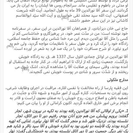
او مدتى در باطوم و تفلیس ماند. سرانجام روس ها ایشان را به ایران باز مى
گردانند. این سفر آقا نورالدین 39 ماه به طول انجامید. آیت الله شریعت
اصفهانى، آیت الله سید محمّد تقى خوانسارى و آیت الله سیّد ابوالقاسم
[61]
)
(
کاشانى نیز در این سفر حضور داشتند.
حاج نبى خان دیزآبادى، از همراهان آقا نورالدین در این سفر، در سفرنامه
خود نوشته است: من در مدّت عمر خود، در پرهیزگارى و خداشناسى کم تر
کسى را مثل آقا نورالدین دیدم. این مرد خدا شناس براى حفظ جامعه اسلامى،
زادگاه خود را ترک کرد و در طول سفر با ناملایمات مواجه گردید، ولى خم به
[62]
)
(
ابرو نیاورد. او شرح مسافرت خود را در یک صد فرد به شعر در آورده است.
آقا نورالدین در اوائل جمادى الاول سال 1337 هـ .ق. به زادگاه خویش
بازگشت. جمعیت زیادى که از اراک تا ابراهیم آباد، در کنار جاده به استقبال او
آمده بودند، وقتى سیماى پر صلابت آقا را مشاهده کردند، اشک شوق مى
[63]
)
(
ریختند و از شدّت سرور و شادى در پوست خویش نمى گنجیدند.
مدارج ملکوتى
این فقیه پارسا از راه مخالفت با نفس امّاره، مراقبت در اجراى وظایف شرعى،
روى آوردن به مستحبات، کناره گیرى از امور مکروه و شبهه ناک و جدّیت در
تصفیه باطن و اصلاح درون، روح خویش را به صفاى معنوى آراست و قادر به
انجام برخى امور خارق العاده گردید. اکنون کراماتى از او را بیان مى کنیم:
1. «یکى از اوقاتى که آقا نورالدین رفته بودند به تکیه در بیرون شهر، تجار
گفتند: برویم پیشش. من هم جزو آنان بودم، رفتیم. دور تا دور اتاق، تجار
نشسته بودند. نزدیک ظهر شد و منجر گشت که آقا نهار بیاورد. غذایى که تهیه
کرده بودند یک قابلمه دو نفرى بود به اندازه خودش و آقا سید باقر و شاید هم
یک نفر دیگر. جمعیت دور تا دور اتاق نشسته بودند. به خدمتکارش گفت: نهار