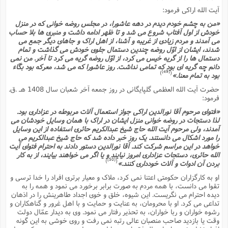
آیت الله اراکى فرمود:
«من به چشم خودم دیدم در دهه عاشورا، در مجلس روضه خوانى که در منزل
خودش از اول آفتاب شروع مى شد و تا ظهر ادامه داشت و منبرى ها بلا حساب
مى آمدند و مردم زیادى از غریبه و آشنا، از اهل اراک و جاهاى دیگر جمع مى
شدند، ایشان از اوّل روضه چندین دستمال جلوى خودش مى گذاشت و تمام
دستمال ها را از گریه خیس مى کرد، از اوّل روضه گریه مى کرد تا آخر. من نمى
دانم چه گریه اى بود که تمامى نداشت. روز عاشورا که مى شد، معرکه بود بکّاء
[49]
)
(
بود به تمام معنا.»
حضرت آیت الله العظمى گلپایگانى در روز جمعه آخر شعبان سال 1408 هـ .ق.
فرمود:
«فتواى مرحوم آقا نورالدین اراکى جواز استعمال آلات مربوطه در عزادارى بود.
لذا دستجات در روضه خوانى منزل ایشان در اراک با همان وسایل خودشان مى
آمدند، ولى مرحوم آیت الله حاج شیخ عبدالکریم حائرى استفاده از این وسایل
را مورد اشکال مى دانستند. یک روز خبر داده شد که حاج شیخ عبدالکریم مى
خواهد در این مراسم شرکت کند. آقا نورالدین دستور دادند به احترام فتواى آیت
الله حائرى، دستجات عزادارى امروز نیایند و یا اگر مى خواهند بیایند، از به کار
[50]
)
(
بردن آن ادوات و آلات خوددارى کنند.»
او به کارگزاران حکومتى اعتنا نمى کرد، ملاک و معیار برترى افراد را خدا ترسى و
تقوا مى دانست، با همه مردم به صورت برابر برخورد مى نمود و همه را به
دیده احترام مى نگریست. این شیوه، خلق و خوى اجداد طاهرینش را در اذهان
تداعى مى کرد. او با محرومان، به عنایت و حمایت و با اهل غرور و گناهکاران و
رشوه خواران و ربا خواران، به تحذیر رفتار مى نمود. وى به دیدار عمّال دولت
وقت یا بازدید صاحب منصبان عالى رتبه نمى رفت و روى خوشى به این گونه