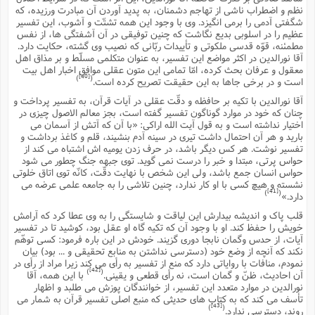
نظم و اضطراب ناشى از تهاجم دشمنان، به پدید آوردن آن مبادرت ورزیده، که
شگفتى آدمى را برمى انگیزد. وى با وجود این همه تشتّت و آشوب، این تفسیر
عظیم را در اسلوبى بدیع نگاشت که چنین توفیقى در آن آشفتگى ها، از نفس
مطمئنه، قوّه قدسى ملکوتى و تأییدات ربّانى که نصیب وى گشته، حکایت دارد.
آقا نورالدین در اکثر مواضع این تفسیر، به عنوان متکلمى مسلّط و بر مذاق اهل
معقول و عرفان بحث کرده، امّا تمامى این متون عقلى موافق اخبار اهل بیت
[40]
)
(
است و در برخى جاها به این حقیقت تصریح کرده است.
آقا نورالدین با تکیه بر حافظه و دقّت عقلى در آیات قرآن، به تفسیر پرداخت و
چنان که خود در موارد گوناگون تفسیر گفته است، بجز معالم الاصول چیزى در
اختیار نداشته است و به قول آیت الله اراکى: «با آن که آتش از آسمان مى
بارید و هر آن احتمال داشت تیرى در سینه آدم بنشیند، قلم و کاغذ برداشت و
تفسیر نوشت. هر کس دیگر باشد، در حرف زدن یومیه اش اشتباه مى کند از
حواس پرتى، مبتدا و خبر را درست نمى گوید. توى جبهه جنگ چطور مى شود
حواس انسان جمع باشد، ولى این شخص با نهایت دقّت، کانّه توى اتاق خلوتى
نشسته و هیچ کسى با او کار ندارد، چنین تلاشى را به جامعه علمى عرضه مى
[41]
)
(
دارد.»
قلب پاک و اندیشه بیدارش این لیاقت و شایستگى را به وى عطا کرد که آرامش
خویش را حفظ کند. او با وجود آن که تکیه گاه او عقل بود، کوشید تا در تفسیر
آیات، از حدس وگمان نابجا دورى گزیند. خودش در این باره فرمود: کسى توهّم
نکند که آنچه از وضع خود (دسترسى نداشتن به منابع تحقیقى و ... بود) بیان
نمودم، منافات با روایاتى دارد که منع از تفسیر به رأى مى کند زیرا مراد از رأى در
[42]
)
(
آن احادیث، ظنّ و گمان است، نه رأى قطعى و یقینى.
با این همه، آقا
نورالدین در موارد متعدد این تفسیر، از خوانندگان پوزش مى طلبد و اظهار
تأسف مى کند که به کتاب هاى حدیثى که منبع اصلى تفسیر قرآن به شمار مى
[43]
)
(
روند، دسترسى ندارد.