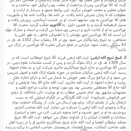
گردد که آقا نورالدین پس از مراجعت از نجف، وى را وکیل خود ساخت و به
عنوان معاون و معتمد خویش برگزید. این روابط عمیق و سرشار از ارادت و
عطوفت که تا پایان عمرش ادامه یافت، در نامه ها، وکالت نامه ها و مأموریت
هاى آقا نورالدین به وى، مشهود است. او در خدمت استادش، پرورش یافت و
بسیار فرهیخته گردید و به همین دلیل، به
آقانورى
ملقّب گردید. محبت آقا
نورالدین به او از امانت دارى و درستى وى منشأ مى گرفت و اسناد و مدارک مؤیّد
آن است که آقا نورالدین امور مؤمنان را با اطمینان خاطر، به طور کتبى یا
شفاهى، به شیخ رضا واگذار مى نمود. وى در 16 رمضان سال 1352 هـ .ق. در
63 سالگى رحلت نمود. مزارش در ضلع شرقى مقبره آقا نورالدین در اراک مى
[27]
)
(
باشد.
5. شیخ ذبیح الله ارضى:
آیت الله ارضى فرزند آقا شیخ ابوطالب است که در
سال 1309 هـ .ق. در اراک متولّد گردید و پس از کسب مقدمات علوم دینى، در
درس آقا نورالدین و حاج شیخ عبدالکریم حائرى شرکت کرد و به مقام اجتهاد
رسید. آیت الله ارضى سالیان متمادى در حوزه علمیّه اراک فقه و اصول تدریس
مى نمود و از مراجع بزرگ عصر خویش به شمار مى آمد و داراى اجازه نقل
روایت و اجازه اجتهاد از آیت الله حائرى، آیت الله حاج آقا رضا جاپلقى و آیت
الله حاج آقا مصطفى محسنى بود. وى مورد توجه و عنایت مراجع تقلید و
مجتهدان مشهور بود. امام خمینى خطاب به او نوشت: «ان شاءالله، از دعاى
خیر فراموش نفرمایید». آیت الله گلپایگانى در تلگرام تسلیتى که به سبب
ارتحال یکى از علماى اراک، براى وى ارسال مى دارد، از پیشگاه خداوند دوام
برکات وجودى آیت الله ارضى را مسئلت مى نماید. آیت الله صاحب الدارى
بروجردى به او در امور حسبیه و اخذ وجوه شرعى، اذن مى دهد و استمرار
سعادات و افاضات ایشان را از خداوند متعال مى خواهد. آیت الله آقا شیخ
محمّد سلطان العلما و آیت الله حاج شیخ عبدالکریم حائرى او را در زمره اهل
علم، صاحب کمالات، عمدة العلماء، شریعتمدار، صاحب انفاس با برکت و زبده
[28]
)
(