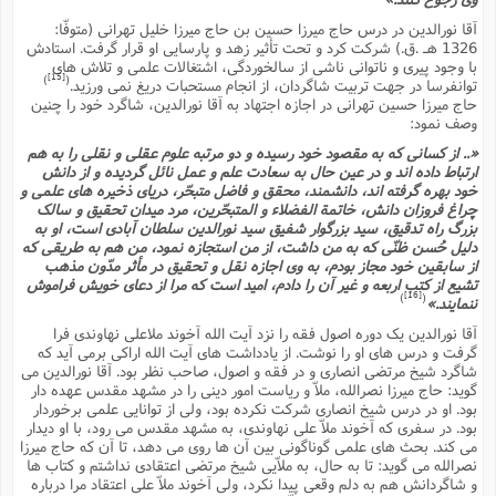
آقا نورالدین در درس حاج میرزا حسین بن حاج میرزا خلیل تهرانى (متوفّا:
1326 هـ .ق.) شرکت کرد و تحت تأثیر زهد و پارسایى او قرار گرفت. استادش
با وجود پیرى و ناتوانى ناشى از سالخوردگى، اشتغالات علمى و تلاش هاى
[15]
)
(
توانفرسا در جهت تربیت شاگردان، از انجام مستحبات دریغ نمى ورزید.
حاج میرزا حسین تهرانى در اجازه اجتهاد به آقا نورالدین، شاگرد خود را چنین
وصف نمود:
«.. از کسانى که به مقصود خود رسیده و دو مرتبه علوم عقلى و نقلى را به هم
ارتباط داده اند و در عین حال به سعادت علم و عمل نائل گردیده و از دانش
خود بهره گرفته اند، دانشمند، محقق و فاضل متبحّر، دریاى ذخیره هاى علمى و
چراغ فروزان دانش، خاتمة الفضلاء و المتبحّرین، مرد میدان تحقیق و سالک
بزرگ راه تدقیق، سید بزرگوار شفیق سید نورالدین سلطان آبادى است، او به
دلیل حُسن ظنّى که به من داشت، از من استجازه نمود، من هم به طریقى که
از سابقین خود مجاز بودم، به وى اجازه نقل و تحقیق در مأثر مدّون مذهب
تشیع از کتب اربعه و غیر آن را دادم، امید است که مرا از دعاى خویش فراموش
[16]
)
(
ننمایند.»
آقا نورالدین یک دوره اصول فقه را نزد آیت الله آخوند ملاعلى نهاوندى فرا
گرفت و درس هاى او را نوشت. از یادداشت هاى آیت الله اراکى برمى آید که
شاگرد شیخ مرتضى انصارى و در فقه و اصول، صاحب نظر بود. آقا نورالدین مى
گوید: حاج میرزا نصرالله، ملاّ و ریاست امور دینى را در مشهد مقدس عهده دار
بود. او در درس شیخ انصارى شرکت نکرده بود، ولى از توانایى علمى برخوردار
بود. در سفرى که آخوند ملاّ على نهاوندى، به مشهد مقدس مى رود، با او دیدار
مى کند. بحث هاى علمى گوناگونى بین آن ها روى مى دهد، تا آن که حاج میرزا
نصرالله مى گوید: تا به حال، به ملاّیى شیخ مرتضى اعتقادى نداشتم و کتاب ها
و شاگردانش هم به دلم وقعى پیدا نکرد، ولى آخوند ملاّ على اعتقاد مرا درباره