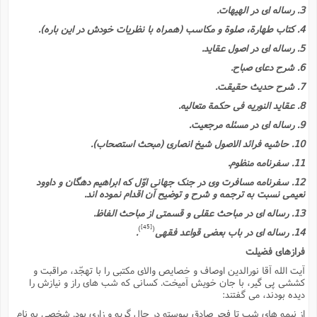
3. رساله اى در الهیهات.
4. کتاب طهارة، صلوة و مکاسب (همراه با نظریات خودش در این باره).
5. رساله اى در اصول عقاید.
6. شرح دعاى صباح.
7. شرح حدیث حقیقت.
8. عقاید النوریه فى حکمة متعالیه.
9. رساله اى در مسئله مرجعیت.
10. حاشیه فرائد الاصول شیخ انصارى (مبحث استصحاب).
11. سفرنامه منظوم.
12. سفرنامه مسافرت وى در جنگ جهانى اوّل که ابراهیم دهگان و داوود
نعیمى نسبت به ترجمه و شرح و توضیح آن اقدام نموده اند.
13. رساله اى در مباحث عقلى و قسمتى از مباحث الفاظ.
[45]
)
(
14. رساله اى در باب بعضى قواعد فقهى
.
فرازهاى فضیلت
آیت الله آقا نورالدین اوصاف و خصایص والاى مکتبى را با تهجّد، مراقبت و
کششى پى گیر، با جان خویش آمیخت. کسانى که شب هاى راز و نیازش را
دیده بودند، مى گفتند:
از نیمه هاى شب تا فجر صادق پیوسته در حال گریه و زارى بود. شخصى به نام