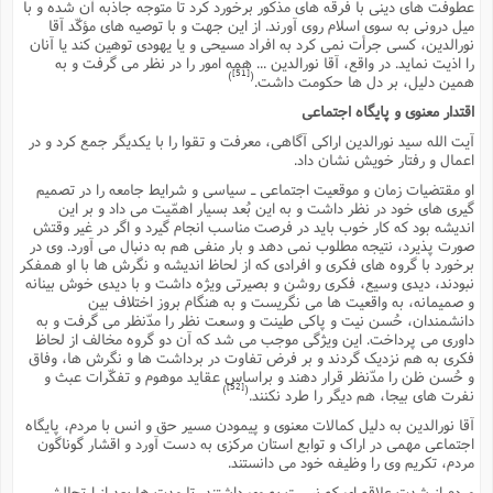
عطوفت هاى دینى با فرقه هاى مذکور برخورد کرد تا متوجه جاذبه آن شده و با
میل درونى به سوى اسلام روى آورند. از این جهت و با توصیه هاى مؤکّد آقا
نورالدین، کسى جرأت نمى کرد به افراد مسیحى و یا یهودى توهین کند یا آنان
را اذیت نماید. در واقع، آقا نورالدین ... همه امور را در نظر مى گرفت و به
[51]
)
(
همین دلیل، بر دل ها حکومت داشت.
اقتدار معنوى و پایگاه اجتماعى
آیت الله سید نورالدین اراکى آگاهى، معرفت و تقوا را با یکدیگر جمع کرد و در
اعمال و رفتار خویش نشان داد.
او مقتضیات زمان و موقعیت اجتماعى ـ سیاسى و شرایط جامعه را در تصمیم
گیرى هاى خود در نظر داشت و به این بُعد بسیار اهمّیت مى داد و بر این
اندیشه بود که کار خوب باید در فرصت مناسب انجام گیرد و اگر در غیر وقتش
صورت پذیرد، نتیجه مطلوب نمى دهد و بار منفى هم به دنبال مى آورد. وى در
برخورد با گروه هاى فکرى و افرادى که از لحاظ اندیشه و نگرش ها با او همفکر
نبودند، دیدى وسیع، فکرى روشن و بصیرتى ویژه داشت و با دیدى خوش بینانه
و صمیمانه، به واقعیت ها مى نگریست و به هنگام بروز اختلاف بین
دانشمندان، حُسن نیت و پاکى طینت و وسعت نظر را مدّنظر مى گرفت و به
داورى مى پرداخت. این ویژگى موجب مى شد که آن دو گروه مخالف از لحاظ
فکرى به هم نزدیک گردند و بر فرض تفاوت در برداشت ها و نگرش ها، وفاق
و حُسن ظن را مدّنظر قرار دهند و براساس عقاید موهوم و تفکّرات عبث و
[52]
)
(
نفرت هاى بیجا، هم دیگر را طرد نکنند.
آقا نورالدین به دلیل کمالات معنوى و پیمودن مسیر حق و انس با مردم، پایگاه
اجتماعى مهمى در اراک و توابع استان مرکزى به دست آورد و اقشار گوناگون
مردم، تکریم وى را وظیفه خود مى دانستند.
مردم از شدت علاقه اى که نسبت به وى داشتند، تا مدت ها بعد از ارتحالش،