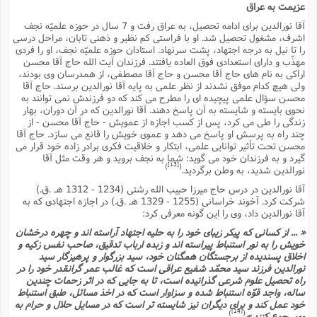
عزیمت به عراق
آقا نورالدین براى ادامه تحصیل، به عراق رفت و 7 سال در حوزه علمیّه نجف
اشرف، مشغول تحصیل شد. او با فراستى کم نظیر و ذهنى تابان، مراحل درسى
را تا نیل به درجه اجتهاد، پشت سرنهاد. استادان حوزه علمیّه نجف، او را فردى
مهذّب و داراى استعدادى فوق العاده یافتند. فرزندان آیت الله حاج آقا محسن
اراکى به نام هاى حاج آقا محسن و حاج آقا مصطفى، از همدرسان وى بودند،
ولى هیچ کدام موفق نشدند از نظر علمى به پایه آقا نورالدین برسند. حاج آقا
محسن سؤال علمى پیچیده اى را مطرح مى کند که دو فرزندش نمى توانند به
نحوى بایسته و شایسته به آن پاسخ دهند. آقا نورالدین که در آن دوران، بهار
زندگى را طى مى کرد، پس از کسب اجازه از عمویش - حاج آقا محسن - از
چند راه به پرسش او پاسخ مى دهد و عموى خویش را قانع مى سازد. حاج آقا
محسن تحت تأثیر توانایى علمى، ابتکار و خلاقیت فکرى برادر زاده خود قرار مى
گیرد و به فرزندان خود مى گوید: شما به نجف بروید و هر وقت مثل آقا
[13]
)
(
نورالدین شدید، به وطن برگردید.
آقا نورالدین در درس حاج میرزا حبیب الله رشتى (1234 - 1312 هـ .ق.)
شرکت کرد. آخوند خراسانى (1255 - 1329 هـ .ق.) در اجازه اجتهادى که به
آقا نورالدین داد، وى را این گونه معرفى کرد:
« ... از کسانى که پیکر زیباى خود را به حلیه اجتهاد آراسته اند و چهره درخشان
خویش را به نور استنباط پیراسته اند و زبده ارباب تدقیق، صاحب نفس زکیه و
اخلاق پسندیده از برجستگان همگنان خود، سید بزرگوار و پرهیزگار سید
نورالدین فرزند سید محمّد شفیع عراقى است که غالب عمر گرانقدر خود را در
راه تحصیل علوم شرعى گذرانیده است، تا به جایى که در اثر زحمات چندین
ساله، واجد قوّه استنباط شده و سزاوار است که در اخذ مسائل، طبق استنباط
خود عمل کند و براى دیگران نیز شایسته تر است که در مسایل حلال و حرام به
[14]
)
(
وى رجوع کنند.»