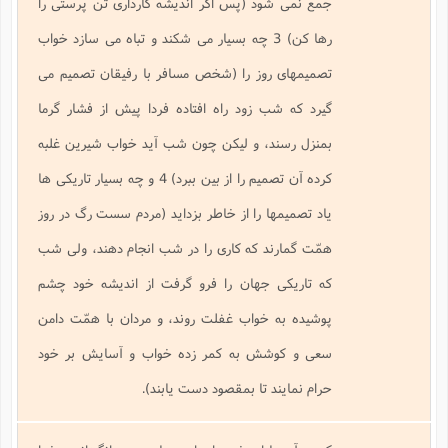
جمع نمى شود (پس اگر انديشه كاردارى تن پرستى را
ت
ا
ا
ف
ح
ت
ت
س
رها كن) 3 چه بسيار مى شكند و تباه مى سازد خواب
ن
ج
ذ
ق
ش
م
و
م
تصميمهاى روز را (شخص مسافر با رفيقان تصميم مى
م
س
م
ج
(
ا
و
گيرد كه شب زود راه افتاده فردا پيش از فشار گرما
ج
ش
ح
چ
م
ع
س
بمنزل رسند، و ليكن چون شب آيد خواب شيرين غلبه
ف
خ
(
ا
ف
ن
كرده آن تصميم را از بين ببرد) 4 و چه بسيار تاريكى ها
ن
ت
م
ذ
م
ت
ياد تصميمها را از خاطر بزدايد (مردم سست رگ در روز
م
م
ک
ا
ش
(
همّت گمارند كه كارى را در شب انجام دهند، ولى شب
ه
ش
پ
ع
ا
چ
كه تاريكى جهان را فرو گرفت از انديشه خود چشم
و
ا
و
ع
ش
پوشيده به خواب غفلت روند، و مردان با همّت دامن
پ
(
ف
ذ
ف
ن
سعى و كوشش به كمر زده خواب و آسايش بر خود
م
ز
ن
ت
ا
(
م
حرام نمايند تا بمقصود دست يابند).
ت
ح
م
ا
ع
(
ع
ش