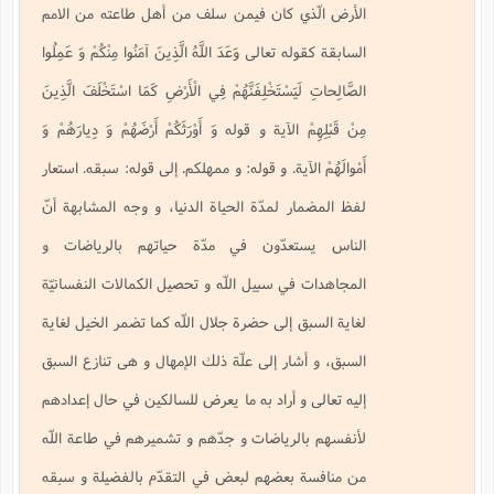
الأرض الّذي كان فيمن سلف من أهل طاعته من الامم
السابقة كقوله تعالى
وَعَدَ اللَّهُ الَّذِينَ آمَنُوا مِنْكُمْ وَ عَمِلُوا
الصَّالِحاتِ لَيَسْتَخْلِفَنَّهُمْ فِي الْأَرْضِ كَمَا اسْتَخْلَفَ الَّذِينَ
مِنْ قَبْلِهِمْ
الآية و قوله
وَ أَوْرَثَكُمْ أَرْضَهُمْ وَ دِيارَهُمْ وَ
أَمْوالَهُمْ
الآية. و قوله: و ممهلكم. إلى قوله: سبقه. استعار
لفظ المضمار لمدّة الحياة الدنيا، و وجه المشابهة أنّ
الناس يستعدّون في مدّة حياتهم بالرياضات و
المجاهدات في سبيل اللّه و تحصيل الكمالات النفسانيّة
لغاية السبق إلى حضرة جلال اللّه كما تضمر الخيل لغاية
السبق، و أشار إلى علّة ذلك الإمهال و هى تنازع السبق
إليه تعالى و أراد به ما يعرض للسالكين في حال إعدادهم
لأنفسهم بالرياضات و جدّهم و تشميرهم في طاعة اللّه
من منافسة بعضهم لبعض في التقدّم بالفضيلة و سبقه