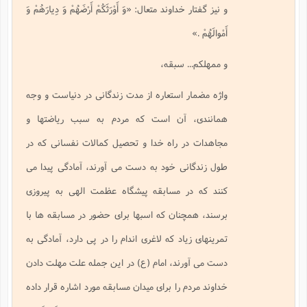
و نيز گفتار خداوند متعال:
«وَ أَوْرَثَكُمْ أَرْضَهُمْ وَ دِيارَهُمْ وَ
أَمْوالَهُمْ
.»
و ممهلكم... سبقه،
واژه مضمار استعاره از مدت زندگانى در دنياست و وجه
همانندى، آن است كه مردم به سبب رياضتها و
مجاهدات در راه خدا و تحصيل كمالات نفسانى كه در
طول زندگانى خود به دست مى آورند، آمادگى پيدا مى
كنند كه در مسابقه پيشگاه عظمت الهى به پيروزى
برسند، همچنان كه اسبها براى حضور در مسابقه ها با
تمرينهاى زياد كه لاغرى اندام را در پى دارد، آمادگى به
دست مى آورند، امام (ع) در اين جمله علت مهلت دادن
خداوند مردم را براى ميدان مسابقه مورد اشاره قرار داده