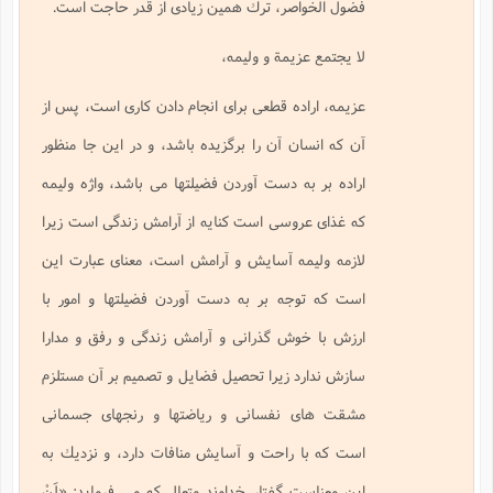
فضول الخواصر، ترك همين زيادى از قدر حاجت است.
لا يجتمع عزيمة و وليمه،
عزيمه، اراده قطعى براى انجام دادن كارى است، پس از
آن كه انسان آن را برگزيده باشد، و در اين جا منظور
اراده بر به دست آوردن فضيلتها مى باشد، واژه وليمه
كه غذاى عروسى است كنايه از آرامش زندگى است زيرا
لازمه وليمه آسايش و آرامش است، معناى عبارت اين
است كه توجه بر به دست آوردن فضيلتها و امور با
ارزش با خوش گذرانى و آرامش زندگى و رفق و مدارا
سازش ندارد زيرا تحصيل فضايل و تصميم بر آن مستلزم
مشقت هاى نفسانى و رياضتها و رنجهاى جسمانى
است كه با راحت و آسايش منافات دارد، و نزديك به
اين معناست گفتار خداوند متعال كه مى فرمايد:
«لَنْ