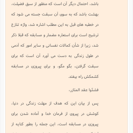
باشد، احتمال ديگر آن است كه منظور از سبق فضيلت،
بهشت باشد كه به سوى آن سبقت جسته مى شود كه
در خطبه هاى قبل به اين مطلب اشاره شد، واژه تنازع
ترشيح است براى استعاره مضمار و مسابقه كه قبلا ذكر
شد، زيرا از شأن كمالات نفسانى و ساير امور كه آدمى
در طول زندگى به دست مى آورد آن است كه براى
سبقت گرفتن، بگو مگو، و براى پيروزى در مسابقه
كشمكش راه بيفتد.
فشدّوا عقد المئازر،
پس از بيان اين كه هدف از مهلت زندگى در دنيا،
كوشش در پيروى از فرمان خدا و آماده شدن براى
پيروزى در مسابقه است، اين جمله را بطور كنايه از