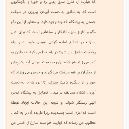
كه عبارت از: تنازع سبق يعنى زد و خورد و بگومگويى
است كه به منظور به دست آوردن پيروزى در سبقت
جستن به پيشگاه خداوند وجود دارد، و منظور از اين بگو
مگو و تنازع سبق، افتخار و مباهاتى است كه براى اهل
سلوك در هنگام آماده كردن نفوس خود به وسيله
رياضات حاصل مى شود: در راه خدا مى كوشند، دامن به
كمر مى زنند هر كدام براى به دست آوردن فضيلت پيش
از ديگران بر هم سبقت مى گيرند و حرص مى ورزند كه
خود را از ديگرى كاملتر سازند، تا اين كه با به دست
آوردن نشان مسابقه در ميدان فضايل به پيشگاه قدس
الهى رستگار شوند، و نتيجه اين حالات ايجاد غبطه
است كه امرى است پسنديده زيرا دارنده آن را به كمال
مطلوب مى رساند كه نهايت خواسته شارع از امّتش مى