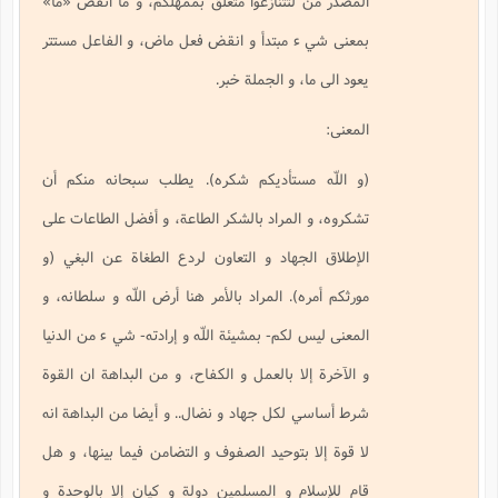
المصدر من لتتنازعوا متعلق بممهلكم، و ما انقض «ما»
بمعنى شي ء مبتدأ و انقض فعل ماض، و الفاعل مستتر
يعود الى ما، و الجملة خبر.
المعنى:
(و اللّه مستأديكم شكره). يطلب سبحانه منكم أن
تشكروه، و المراد بالشكر الطاعة، و أفضل الطاعات على
الإطلاق الجهاد و التعاون لردع الطغاة عن البغي (و
مورثكم أمره). المراد بالأمر هنا أرض اللّه و سلطانه، و
المعنى ليس لكم- بمشيئة اللّه و إرادته- شي ء من الدنيا
و الآخرة إلا بالعمل و الكفاح، و من البداهة ان القوة
شرط أساسي لكل جهاد و نضال.. و أيضا من البداهة انه
لا قوة إلا بتوحيد الصفوف و التضامن فيما بينها، و هل
قام للإسلام و المسلمين دولة و كيان إلا بالوحدة و