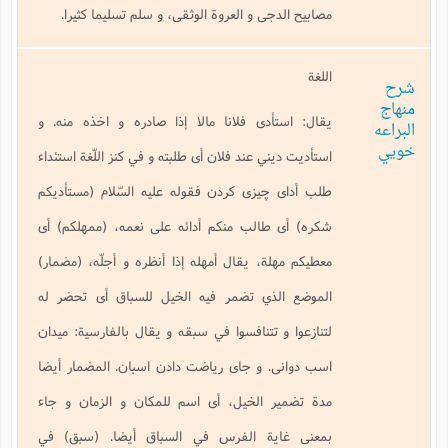
مصابيح الدجى و العروة الوثقى، و سلم تسليما كثيرا.
اللغة
شرح
منهاج
يقال: استأدى فلانا مالا إذا صادره و اخذه منه. و
البراعه
خويي
استأديت ديني عند فلان أى طلبته و في كنز اللّغة استئداء
طلب أداى چيزى كردن فقوله عليه السّلام (مستأديكم
شكره) أى طالب منكم أدائه على نعمه، (ممهلكم) أى
معطيكم مهلة، يقال أمهله إذا أنظره و أجلّه، (مضمار)
الموضع الذي تضمر فيه الخيل للسباق أى تحضر له
لتنازعوا و تتنافسوا في سبقه و يقال بالفارسية: ميدان
اسب دوانى. و جاى رياضت دادن اسبان. المضمار أيضا
مدة تضمير الخيل، أى اسم للمكان و الزمان و جاء
بمعنى غاية الفرس في السباق أيضا. (سبق) في