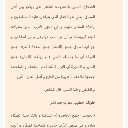
الصحاح: السبق بالتحريك: الخطر الذي يوضع بين أهل
السباق. يعني هو الخطر الذى يتراهن عليه المسابقون و
يأخذه السابق منهم. و في منتهى الأرب: سبق محركة:
آنچه گروبندند بر آن بر اسب دوانيدن و تير انداختن و
جز آن، أسباق جمع، (العقد) جمع العقدة كالغرف جمع
الغرفة أى ما يمسك الشي ء و يوثقه. (المازر) جمع
المئزر و المئزرة أى الإزار كاللّحاف و الملحف و الملحفة
جمعها ملاحف. (اطووا) من الطىّ و أصل الطىّ: الثّنى
و القبض و ضدّ النشر. قال الشاعر:
طوتك خطوب دهرك بعد نشر
(الخواصر) جمع الخاصرة أى الشاكلة و بالفارسية: تهيگاه
ميان و في منتهى الأرب خاصرة كصاحبة تهيگاه و آنچه