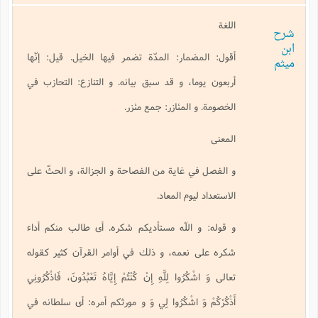
اللغة
شرح
ابن
أقول: المضمار: المدّة تضمر فيها الخيل. قيل: إنّها
ميثم
أربعون يوما، و قد سبق بيانه. و التنازع: التحازب في
الخصومة. و المئازر: جمع مئزر.
المعنى
و الفصل في غاية من الفصاحة و الجزالة، و الحثّ على
الاستعداد ليوم المعاد.
و قوله: و اللّه مستأديكم شكره. أى طالب منكم أداء
شكره على نعمه، و ذلك في أوامر القرآن كثير كقوله
تعالى
وَ اشْكُرُوا لِلَّهِ إِنْ كُنْتُمْ إِيَّاهُ تَعْبُدُونَ، فَاذْكُرُونِي
أَذْكُرْكُمْ وَ اشْكُرُوا لِي وَ و
مورثكم أمره: أى سلطانه في