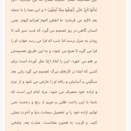
تَنالُوا الْبِرَّ حَتَّى تُنْفِقُوا مِمَّا تُحِبُّونَ
» و اين معنا را با جمله
بعد تاكيد مى فرمايد: ما انقض النوم لعزائم اليوم، يعنى
انسان گاهى در روز تصميم مى گيرد كه شب سير كند تا
زودتر به منزل برسد اما شب كه فرا مى رسد خواب او را
فرا مى گيرد تا صبح مى شود، و به اين طريق تصميمش
بر هم مى خورد، اين را امام (ع) مثل آورده است براى
كسى كه ابتدا بر كارهاى بزرگ تصميم مى گيرد ولى بعد
سنگينى و آسايش و رفاه او را عارض مى شود و از عزم
و اراده خود منصرف مى شود، مراد امام اين است كه
شما با اين راحت طلبى و دورى از رنج و زحمت نمى
توانيد اراده خود را بر تحصيل سعادت دنيا و آخرت عملى
كنيد، و قريب به همين معناست، عبارت بعد: وامحى