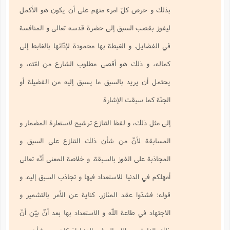
بذلك و حرص كلّ امرء منهم على أن يكون هو الأكمل
ليفوز بقصب السبق إلى حضرة قدسه تعالى و المنافسة
في الفضايل. و الغبطة بها محمودة لإدّائها بالغابط إلى
كماله، و ذلك هو أقصى مطلوب الشارع من امّته، و
يحتمل أن يريد بالسبق ما يسبق إليه من الفضيلة أو
الجنّة كما سبقت الإشارة
إلى مثل ذلك، و لفظ التنازع ترشيح لاستعارة المضمار و
المسابقة لأنّ من شأن ذلك التنازع على السبق و
المجاذبة على الفوز بالسبقة. و خلاصة المعنى أنّه تعالى
أمهلكم في الدنيا للاستعداد فيها و تجاذب السبق إليه. و
قوله: فشدّوا عقد المئازر. كناية عن الأمر بالتشمير و
الاجتهاد في طاعة اللّه و الاستعداد بها بعد أنّ بيّن أنّ