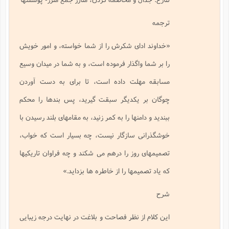
ترجمه
«خداوند اداى شكرش را از شما خواسته، و امور خويش
را بر شما واگذار فرموده است، و به شما در ميدان وسيع
مسابقه مهلت داده است، تا براى به دست آوردن
چوگان بر يكديگر سبقت گيريد، پس بندها را محكم
ببنديد و دامنها را به كمر زنيد، به مقامهاى بلند رسيدن با
خوشگذرانى سازگار نيست، چه بسيار است كه خواب،
تصميمهاى روز را درهم مى شكند و چه فراوان تاريكيها
كه ياد تصميمها را از خاطره ها بزدايد.»
شرح
اين كلام از نظر فصاحت و بلاغت در نهايت درجه زيبايى