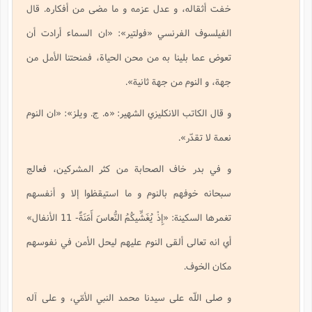
خفت أثقاله، و عدل عزمه و ما مضى من أفكاره. قال
الفيلسوف الفرنسي «فولتير»: «ان السماء أرادت أن
تعوض عما بلينا به من محن الحياة، فمنحتنا الأمل من
جهة، و النوم من جهة ثانية».
و قال الكاتب الانكليزي الشهير: «ه. ج. ويلز»: «ان النوم
نعمة لا تقدّر».
و في بدر خاف الصحابة من كثر المشركين، فعالج
سبحانه خوفهم بالنوم و ما استيقظوا إلا و أنفسهم
تغمرها السكينة:
«إِذْ يُغَشِّيكُمُ النُّعاسَ أَمَنَةً
- 11 الأنفال»
أي انه تعالى ألقى النوم عليهم ليحل الأمن في نفوسهم
مكان الخوف.
و صلى اللّه على سيدنا محمد النبي الأمّي، و على آله