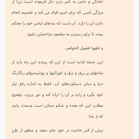
آمادگى و دامن به كمر زدن ذكر فرموده است زيرا از
ويژگى كسى كه براى امرى قيام مى كند و تصميم انجام
دادن آن را دارد، آن است كه بندهاى لباس خود را محكم
ببندد تا براى رسيدن به مقصود مزاحمش نشود.
و اطووا فضول الخواصر،
اين جمله كنايه است از اين كه رونده اين راه بايد از
متاعهاى پر زرق و برق و خوراكيها و پوشيدنيهاى رنگارنگ
دنيا و ساير دستاوردهاى آن، فقط به اندازه رفع نياز
خود بگيرد و زايد بر آن را ترك كند و دور بريزد، توضيح
مطلب اين كه معده و شكم ممكن است وسعت يابند
كه از غذا
بيش از قدر حاجت در خود جاى دهند و منظور از طىّ