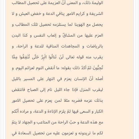
الوليمة ذلك، و المعنى أنّ العزيمة على تحصيل المطالب
الشريفة و كرايم الامور ينافي الدعة و خفض العيش و لا
يحصل مع الهوينا لما يستلزمه تحصيل تلك المطالب و
العزم عليها من المشاقّ و إتعاب النفس و كذا البدن
بالرياضات و المجاهدات المنافية للدعة و الراحة، و
يقرب منه قوله تعالى
لَنْ تَنالُوا الْبِرَّ حَتَّى تُنْفِقُوا مِمَّا
تُحِبُّونَ
ثمّ أكدّ ذلك بقوله: ما أنقض النوم لعزائم اليوم. و
أصله أنّ الإنسان يعزم في النهار على المسير بالليل
ليقرب المنزل فإذا جاء الليل نام إلى الصباح فانتقض
بذلك عزمه فضربه مثلا لمن يعزم على تحصيل الامور
الكبار و السعى فيها ثمّ يلزم الإناءة و الدعة، و مراده أنّكم
مع هذه الدعة و حبّ الراحة من المتاعب و الجهاد لا يتمّ
لكم ما تريدونه و تعزمون عليه من تحصيل السعادة في