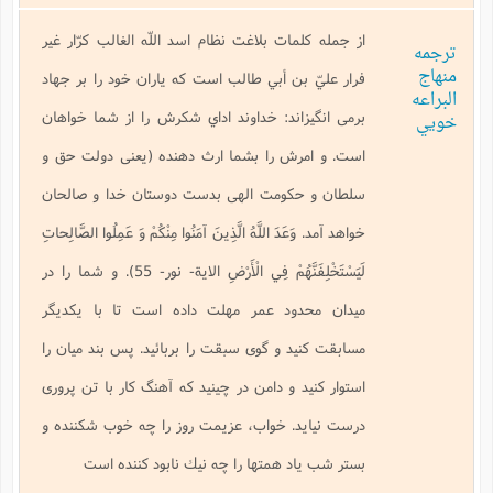
از جمله كلمات بلاغت نظام اسد اللّه الغالب كرّار غير
ترجمه
منهاج
فرار عليّ بن أبي طالب است كه ياران خود را بر جهاد
البراعه
برمى انگيزاند: خداوند اداي شكرش را از شما خواهان
خويي
است. و امرش را بشما ارث دهنده (يعنى دولت حق و
سلطان و حكومت الهى بدست دوستان خدا و صالحان
خواهد آمد
. وَعَدَ اللَّهُ الَّذِينَ آمَنُوا مِنْكُمْ وَ عَمِلُوا الصَّالِحاتِ
لَيَسْتَخْلِفَنَّهُمْ فِي الْأَرْضِ
الاية- نور- 55). و شما را در
ميدان محدود عمر مهلت داده است تا با يكديگر
مسابقت كنيد و گوى سبقت را بربائيد. پس بند ميان را
استوار كنيد و دامن در چينيد كه آهنگ كار با تن پرورى
درست نيايد. خواب، عزيمت روز را چه خوب شكننده و
بستر شب ياد همتها را چه نيك نابود كننده است