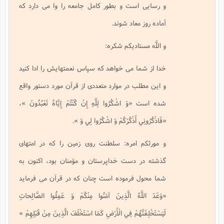
و رسايى است و بطور كامل جامعه را وا مى دارد كه
آماده روز معاد شوند.
و اللَّه مستاديكم شكره:
خدا از شما مى خواهد كه سپاس نعمتهايش را ادا كنيد
و اين مطلب در موارد متعددى از قرآن مورد دستور واقع
شده است
«وَ اشْكُرُوا لِلَّهِ إِنْ كُنْتُمْ إِيَّاهُ تَعْبُدُونَ
»،
«فَاذْكُرُونِي أَذْكُرْكُمْ وَ اشْكُرُوا لِي وَ
».
و مورثكم امره: سلطنت روى زمين را كه در امتهاى
گذشته در دست خداپرستان و مؤمنان بود، اكنون به
شما محول فرموده است چنان كه در قرآن مى فرمايد
«وَعَدَ اللَّهُ الَّذِينَ آمَنُوا مِنْكُمْ وَ عَمِلُوا الصَّالِحاتِ
لَيَسْتَخْلِفَنَّهُمْ فِي الْأَرْضِ كَمَا اسْتَخْلَفَ الَّذِينَ مِنْ قَبْلِهِمْ
»