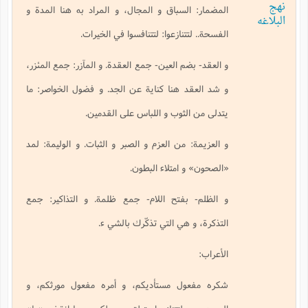
نهج
المضمار: السباق و المجال، و المراد به هنا المدة و
البلاغه
الفسحة.. لتتنازعوا: لتتنافسوا في الخيرات.
و العقد- بضم العين- جمع العقدة. و المآزر: جمع المئزر،
و شد العقد هنا كناية عن الجد. و فضول الخواصر: ما
يتدلى من الثوب و اللباس على القدمين.
و العزيمة: من العزم و الصبر و الثبات. و الوليمة: لمد
«الصحون» و امتلاء البطون.
و الظلم- بفتح اللام- جمع ظلمة. و التذاكير: جمع
التذكرة، و هي التي تذكّرك بالشي ء.
الأعراب:
شكره مفعول مستأديكم، و أمره مفعول مورثكم، و