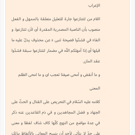
الإعراب
اللام من لتتنازعوا جارة للتعليل متعلقة بالممهل و الفعل
منصوب بأن الناصبة المصدرية المقدرة أى لأن تتنازعوا. و
الفاء في فشدّوا فصيحة تنبى ء عن محذوف يدلّ عليه ما
قبلها أى إذا أمهلكم اللّه في مضمار لتتنازعوا سبقة فشدّوا
عقد المازر.
و ما أنقض و أمحى صيغتا تعجب اى و ما امحى الظلم
المعنى
كلامه عليه السّلام في التحريص على القتال و الحثّ على
الجهاد و فضل المجاهدين و في ذم القاعدين عنه ذكر
في عدة مواضع من النهج كلّها كاف شاف لفظا و معنى
على حدّ لا يتأتى لأحد أن ينسج المعاني بالألفاظ بذلك