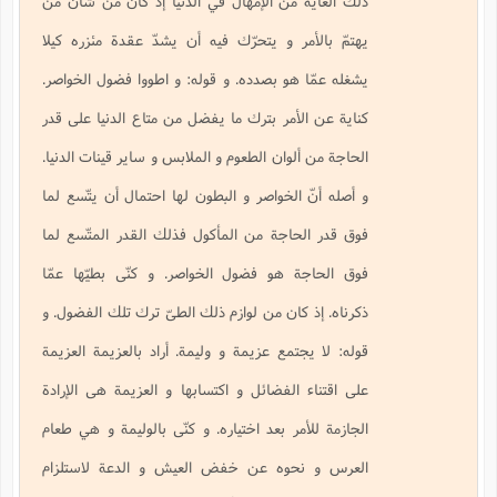
ذلك الغاية من الإمهال في الدنيا إذ كان من شأن من
يهتمّ بالأمر و يتحرّك فيه أن يشدّ عقدة مئزره كيلا
يشغله عمّا هو بصدده. و قوله: و اطووا فضول الخواصر.
كناية عن الأمر بترك ما يفضل من متاع الدنيا على قدر
الحاجة من ألوان الطعوم و الملابس و ساير قينات الدنيا.
و أصله أنّ الخواصر و البطون لها احتمال أن يتّسع لما
فوق قدر الحاجة من المأكول فذلك القدر المتّسع لما
فوق الحاجة هو فضول الخواصر. و كنّى بطيّها عمّا
ذكرناه. إذ كان من لوازم ذلك الطىّ ترك تلك الفضول. و
قوله: لا يجتمع عزيمة و وليمة. أراد بالعزيمة العزيمة
على اقتناء الفضائل و اكتسابها و العزيمة هى الإرادة
الجازمة للأمر بعد اختياره. و كنّى بالوليمة و هي طعام
العرس و نحوه عن خفض العيش و الدعة لاستلزام