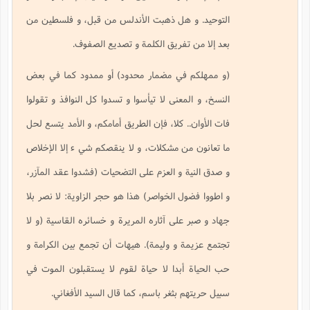
التوحيد. و هل ذهبت الأندلس من قبل، و فلسطين من
بعد إلا من تفريق الكلمة و تصديع الصفوف.
(و ممهلكم في مضمار محدود) أو ممدود كما في بعض
النسخ، و المعنى لا تيأسوا و تسدوا كل النوافذ و تقولوا
فات الأوان.. كلا، فإن الطريق أمامكم، و الأمد يتسع لحل
ما تعانون من مشكلات، و لا ينقصكم شي ء إلا الإخلاص
و صدق النية و العزم على التضحيات (فشدوا عقد المآزر،
و اطووا فضول الخواصر) هذا هو حجر الزاوية: لا نصر بلا
جهاد و صبر على آثاره المريرة و خسائره القاسية (و لا
تجتمع عزيمة و وليمة). هيهات أن تجمع بين الكرامة و
حب الحياة أبدا لا حياة لقوم لا يستقبلون الموت في
سبيل حريتهم بثغر باسم، كما قال السيد الأفغاني.