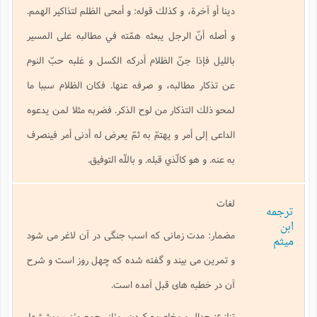
دينا أو آخرة، و كذلك قوله: و أمحى الظلم لتذاكير الهمم.
و أصله أنّ الرجل يبعثه همّته في مطالبه على المسير
بالليل فإذا جنّ الظلام أدركه الكسل و غلبه حبّ النوم
عن تذكار مطالبه، و صرفه عنها. فكان الظلام سببا ما
لمحو ذلك التذكار من لوح الذكر. فضربه مثلا لمن يدعوه
الداعى إلى أمر و يهتمّ به ثمّ يعرض له أدنى أمر فينصرف
به عنه. و هو كالّذي قبله. و باللّه التوفيق.
لغات
ترجمه
ابن
مضمار: مدت زمانى كه اسب جنگى در آن لاغر مى شود
ميثم
و تمرين مى بيند و گفته شده كه چهل روز است و شرح
آن در خطبه هاى قبل آمده است.
تنازع: جدال و مخاصمه كردن، مئازر جمع مئزر- پوششها