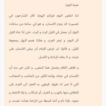
نعمة النوم:
(ما انقض النوم لعزائم اليوم). قال الشارحون في
تفسيره: قد يعزم الانسان، و هو في ساعة من ساعات
النهار أن يعمل في الليل كيت و كيت.. حتى اذا جاء الليل
آثر النوم، و تبخر العزم.. و هكذا همم النهار يمحوها
الليل، و قالوا: ان غرض الإمام أن يبقى الانسان على
عزمه، و لا يخلد للراحة و الكسل.
و ظاهر الكلام يتحمل هذا المعنى، و لكن خير منه أن
الإنسان في حياته يواجه الكثير من المتاعب و المصائب
التي لا صبر له عليها، فينتهي به العجز الى العزم على
الخلاص منها بالهرب و الفرار، أو بارتكاب رذيلة كانتحار و
نحوه.. فإذا نام و أخذ قسطا من الراحة هدأت نفسه، و