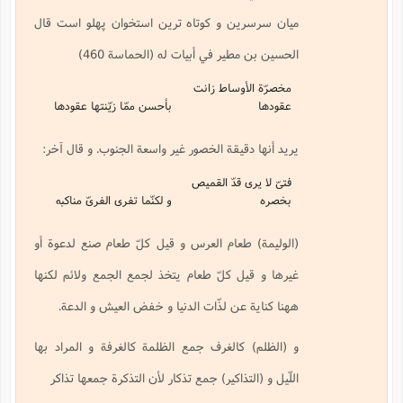
ميان سرسرين و كوتاه ترين استخوان پهلو است قال
الحسين بن مطير في أبيات له (الحماسة 460)
مخصرّة الأوساط زانت
عقودها
بأحسن ممّا زيّنتها عقودها
يريد أنها دقيقة الخصور غير واسعة الجنوب. و قال آخر:
فتىّ لا يرى قدّ القميص
بخصره
و لكنّما تفرى الفرىّ مناكبه
(الوليمة) طعام العرس و قيل كلّ طعام صنع لدعوة أو
غيرها و قيل كلّ طعام يتخذ لجمع الجمع ولائم لكنها
ههنا كناية عن لذّات الدنيا و خفض العيش و الدعة.
و (الظلم) كالغرف جمع الظلمة كالغرفة و المراد بها
اللّيل و (التذاكير) جمع تذكار لأن التذكرة جمعها تذاكر