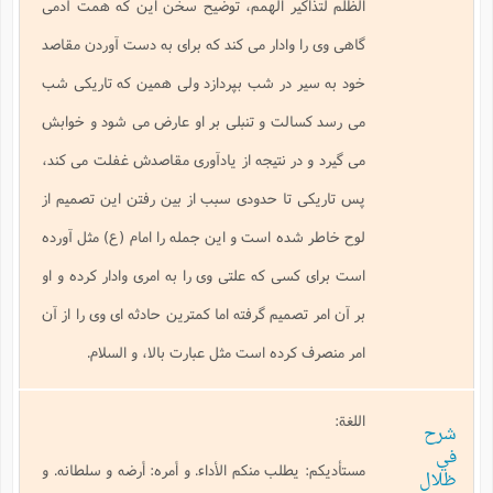
الظلم لتذاكير الهمم، توضيح سخن اين كه همت آدمى
گاهى وى را وادار مى كند كه براى به دست آوردن مقاصد
خود به سير در شب بپردازد ولى همين كه تاريكى شب
مى رسد كسالت و تنبلى بر او عارض مى شود و خوابش
مى گيرد و در نتيجه از يادآورى مقاصدش غفلت مى كند،
پس تاريكى تا حدودى سبب از بين رفتن اين تصميم از
لوح خاطر شده است و اين جمله را امام (ع) مثل آورده
است براى كسى كه علتى وى را به امرى وادار كرده و او
بر آن امر تصميم گرفته اما كمترين حادثه اى وى را از آن
امر منصرف كرده است مثل عبارت بالا، و السلام.
اللغة:
شرح
في
مستأديكم: يطلب منكم الأداء. و أمره: أرضه و سلطانه. و
ظلال