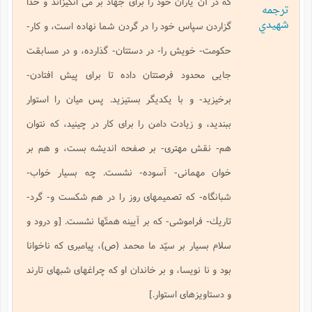
كه در آن ياران خود را براى جهاد بر مى انگيزاند و خدا
ترجمه
ا
ش
و
شهيدي
گزاردن سپاس خود را در گردن شما نهاده است، و كار-
ف
(
ذ
ن
حكومت- خويش را- در دستتان- گذارده، و در مسابقت
م
م
غ
م
م
جايى محدود فرصتتان داده تا براى پيش افتادن-
(
ش
برخيزيد- و با يكديگر بستيزيد. پس ميان را استوار
ب
ه
(
ببنديد، و زيادت دامن را براى كار در چينيد، كه نتوان
و
ن
ا
هم- نقش مهترى- بر صفحه انديشه بست، و هم بر
ف
ح
م
(
خوان مهمانى- آسوده- نشست. چه بسيار خواب-
م
شبانگاه- كه تصميمهاى روز را در هم شكست و- گرد-
ن
ش
(
تاريك- فراموشى- كه بر آيينه همتّها نشست. [و درود و
د
س
ف
سلام بسيار بر سيّد ما محمد (ص)، پيامبرى كه ناخوانا
ف
م
ش
م
بود و نا نويسا، و بر خاندان او كه چراغهاى شبهاى تارند
و دستاويزهاى استوار.]