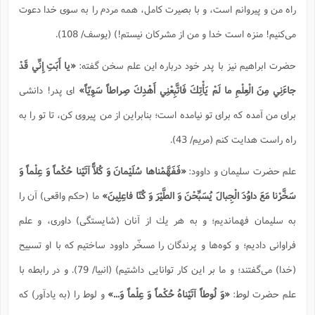
راه من و پيروانم است، و با بصيرت كامل، همه مردم را به سوى خدا دعوت
مى‌كنيم! منزه است خدا و من از مشركان نيستم!) (یوسف/ 108).
حضرت ابراهیم نیز با پدر خود درباره این علم سخن گفته:
«يا أَبَتِ إِنِّي قَدْ
جاءَنِي مِنَ الْعِلْمِ ما لَمْ يَأْتِكَ فَاتَّبِعْنِي أَهْدِكَ صِراطاً سَوِيّاً»
اى پدر! دانشى
براى من آمده كه براى تو نيامده است؛ بنابراين از من پيروى كن، تا تو را به
راه راست هدايت كنم (مریم/ 43).
علم حضرت سلیمان و داوود:
«فَفَهَّمْناها سُلَيْمانَ وَ كُلاًّ آتَيْنا حُكْماً وَ عِلْماً وَ
سَخَّرْنا مَعَ داوُدَ الْجِبالَ يُسَبِّحْنَ وَ الطَّيْرَ وَ كُنّا فاعِلِينَ»
ما (حكم واقعى) آن را
به سليمان فهمانديم؛ و به هر يك از آنان (شايستگى) داورى، و علم
فراوانى داديم؛ و كوه‌ها و پرندگان را مسخّر داوود ساختيم كه با او تسبيح
(خدا) می‌گفتند؛ و ما بر اين كار توانايى داشتيم) (انبیا/ 79). و در رابطه با
علم حضرت لوط:
«وَ لُوطاً آتَيْناهُ حُكْماً وَ عِلْماً وَ...»
و لوط را (به يادآور) كه