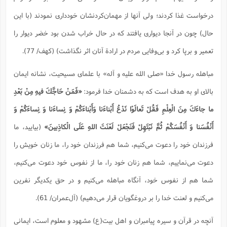
درخواست غذا كردند؛ ولی آنها از مهمان‌كردنشان خودداری نمودند (با این‌
حال) چون در آنجا دیواری یافتند كه در حال خراب شدن بود خضر دیوار را
تعمیر و برپا كرد و بی‌وفایی مردم در ارادة آنان اثر نگذاشت) (کهف/ 77).
مباهله رسول خدا «صلی الله علیه و آله» با علمای مسیحیت، نشانه ایمان
بالای او به هدف است كه به دشمنان خدا فرمود:
«فَمَنْ حَاجَّكَ فيهِ مِنْ بَعْدِ
ما جاءَكَ مِنَ الْعِلْمِ فَقُلْ تَعالَوْا نَدْعُ أَبْناءَنا وَأَبْناءَكُمْ وَ نِساءَنا وَ نِساءَكُمْ وَ
أَنْفُسَنا وَ أَنْفُسَكُمْ ثُمَّ نَبْتَهِلْ فَنَجْعَلْ لَعْنَتَ اللهِ عَلَى الْكاذِبينَ»
(بیایید، ما
فرزندان خود را دعوت می‌كنیم، شما هم فرزندان خود را، ما زنان خویش را
دعوت می‌نماییم، شما هم زنان خود را، ما از نفوس خود دعوت می‌كنیم،
شما هم از نفوس خود، آنگاه مباهله می‌كنیم و در حق یكدیگر نفرین
می‌كنیم و لعنت خدا را بر دروغگویان قرار می‌دهیم) (آل‌عمران/ 61).
آنچه در قرآن و سیره پیامبران و اهل بیت(ع) مشهود و معلوم است، ایمانی