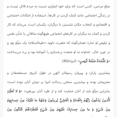
مبلغ مردمی، كسی است كه برای خود امتیازی نسبت به مردم قائل نیست و
در زندگی اجتماعی مانند كمك كردن در كارها، استفاده از امكانات اجتماعی
و اقتصادی و انتخاب مكان نشستن با دیگران، یكسان است. می‌داند كه کار
کردن و كمك به دیگران در كارهای اجتماعی هیچ‌گونه منافاتی با شأن علمی
و تبلیغی او ندارد؛ همان‌گونه كه حضرت داوود «علیه‌السلام» یك مبلّغ بود و
در عین حال، خداوند به او صنعت زره‌سازی را آموخته بود و زره می‌ساخت
«
وَ عَلَّمْناهُ صَنْعَةَ لَبُوسٍ
» (انبیاء/80).
بیشترین یاران و پیروان رسولان الهی در طول تاریخ، مستضعفان و
محرومان بوده و بیشترین سختی رسالت انبیا بر دوش آنان بوده است؛
بنابراین مبلّغ باید از آنان حمایت كند و از طرد آنان بپرهیزد؛ «
وَ لا تَطْرُدِ
الَّذينَ يَدْعُونَ رَبَّهُمْ بِالْغَداةِ وَ الْعَشِيِّ يُريدُونَ وَجْهَهُ ما عَلَيْكَ مِنْ حِسابِهِمْ
مِنْ شَيْءٍ وَ ما مِنْ حِسابِكَ عَلَيْهِمْ مِنْ شَيْءٍ فَتَطْرُدَهُمْ فَتَكُونَ مِنَ