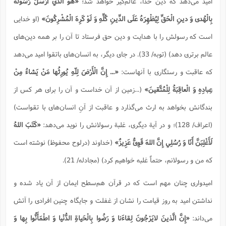
امید می‌دهد كه دین خدا، عالم‌گیر خواهد شد؛
«هُوَ الَّذي أَرْسَلَ رَسُولَهُ
بِالْهُدى وَ دينِ الْحَقِّ لِيُظْهِرَهُ عَلَى الدِّينِ كُلِّهِ وَ لَوْ كَرِهَ الْمُشْرِكُونَ»
(او خدایی
است كه رسولش را با هدایت و دین حق فرستاد تا آن را بر همه‌ دین‌های
عالم برتری دهد) (توبه/ 33). در جای دیگر، به انسان‌های باتقوا امید می‌دهد
كه عاقبت و رستگاری با آنهاست:
«... إِنَّ الْأَرْضَ لِلّهِ يُورِثُها مَنْ يَشاءُ مِنْ
عِبادِهِ وَ الْعاقِبَةُ لِلْمُتَّقينَ»
(...زمین از آن خداست و آن را برای هر كس از
بندگانش بخواهد به ارث می‌گذارد و عاقبت از آنِ انسان‌های با تقواست)
(اعراف/ 128)؛ و در آیة دیگری، غلبة رسولانش را نوید می‌دهد:
«كَتَبَ اللهُ
لَأَغْلِبَنَّ أَنَا وَ رُسُلِي إِنَّ اللهَ قَوِىٌّ عَزِيزٌ»
(خداوند (درلوح محفوظ) نوشته است
كه من و رسولانم، حتماً غلبه خواهیم كرد)‌ (مجادله/ 21).
امیدواری چنان مهم است که در قرآن هم‌سطح ایمان از آن یاد شده و
نداشتن امید به روز قیامت را نشان از غفلت و جایگاه چنین افرادی را آتش
می‌داند:
«إِنَّ الَّذينَ لايَرْجُونَ لِقاءَنا وَ رَضُوا بِالْحَياةِ الدُّنْيا وَ اطْمَأَنُّوا بِها وَ