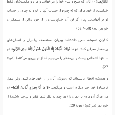
الظّالِمينَ
» (آنان كه صبح و شام خدا را می‌خوانند و مراد و مقصدشان فقط
خداست، از خود مران كه نه چیزی از حساب آنها بر تو و نه چیزی از حساب
تو بر آنهاست. پس اگر تو، آن خداپرستان را از خود برانی از ستمكاران
خواهی بود) (انعام/ 52).
كافران همیشه سعی داشته‌اند پیروان مستضعف پیامبران را انسان‌های
بی‌مقدار معرفی كنند؛ «
وَ ما نَراكَ اتَّبَعَكَ إِلَّا الَّذينَ هُمْ أَراذِلُنا بادِيَ الرَّأْيِ
» (و
ما تنها اشخاص پست و بی‌مقدار را می‌بینیم كه از تو پیروی می‌كنند) (هود/
27).
و همیشه انتظار داشته‌اند كه رسولان آنان را از خود طرد كنند، ولی عمل
فرستادة خدا چیز دیگری است و می‌گوید:
«وَ ما أَنَا بِطارِدِ الَّذينَ آمَنُوا»
(و
من هرگز آن مردم با ایمان را (هر چند به نظر شما فقیر و بی‌چیز باشند) از
خود دور نمی‌كنم) (هود/ 29).