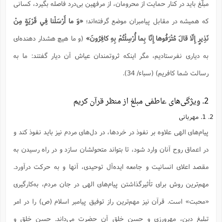
مبلّغ باید در كنار حمایت از محرومان، از مرفهین بی‌درد فاصله بگیرد، كسانی
كه همیشه در مقابل پیامبران موضع گرفته‌اند؛
«وَ ما أَرْسَلْنا فِي قَرْيَةٍ مِنْ
نَذِيرٍ إِلّا قالَ مُتْرَفُوها إِنّا بِما أُرْسِلْتُمْ بِهِ كافِرُونَ»
(و ما هیچ هشدار دهنده‌ای
به دیاری نفرستادیم، مگر اینكه ثروتمندان عیاش آن دیار گفتند: ما به
رسالت شما كافریم) (سباء/ 34).
2. ویژگی‌های عاطفی مبلغ از منظر قرآن کریم
2. 1. مهربانی
پیام‌های الهی علاوه بر نفوذ در خردها، در دل‌های مردم نیز باید نفوذ کند و
در اعماق روح آنان وارد شود، تا بتواند متحولشان سازد و در راه رسیدن به
مقصد اعلای انسانیت و جامعه ایده‌آل توحیدی، آنها و به حرکت درآورد.
مهم‌ترین روش برای تأثیرگذاشتن پیام‌های الهی در جان مردم، به‌کارگیری
«محبت» است. قرآن نیز مهم‌ترین راز توفیق پیامبر اسلام (ص) را در امر
تبلیغ دین، مهرورزى و حسن خلق آن حضرت مى‌داند. حسن خلق و