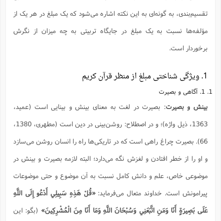
تقسیم‌بندی، به گونه‌ای به این نکته اشاره می‌شود که یک مبلغ در هر یک از
مؤلفه‌ها نسبت به یک مبلغ در جایگاه تربیتی به چه میزان از نگرش
برخوردار است.
1.
ویژگی‌ شناختی مبلغ از منظر قرآن کریم
1. 1. آگاهی و بصیرت
بینش و بصیرت
: بصیرت در لغت به معنای بینش و بینایی است (عمید،
1363، ذیل واژه)؛ و در اصطلاح: روشن‌بینی در دین است (مطهری، 1380،
66). بصیرت چراغ راهی است که در تاریکی‌ها راه را انسان روشن می‌سازد
و او را از خطر افتادن و لغزش نگه می‌دارد؛ البته لازمه بصیرت و بینش در
موضوعی خاص، علم و دانش کامل نسبت به آن موضوع و حتی موضوعات
پیرامونش است. خداوند متعال می‌فرماید:
«قُلْ هَذِهِ سَبِيلِي أَدْعُو إِلَى اللَّهِ
عَلَى بَصِيرَةٍ أَنَا وَمَنِ اتَّبَعَنِي وَسُبْحَانَ اللَّهِ وَمَا أَنَا مِنَ الْمُشْرِكِينَ»
(بگو: اين