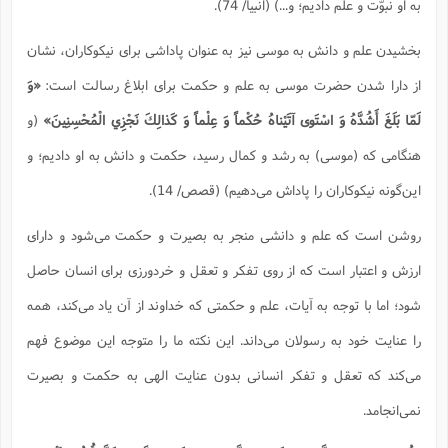
به او نبوّت و علم داديم؛ و...) (انبیا/ 74).
بخشیدن علم و دانش به موسی نیز به عنوان پاداشی برای نیکوکاران، نشان
از دارا شدن حضرت موسی به علم و حکمت برای ابلاغ رسالت است:
«وَ
لَمّا بَلَغَ أَشُدَّهُ وَ اسْتَوى آتَيْناهُ حُكْماً وَ عِلْماً وَ كَذالِكَ نَجْزِي الْمُحْسِنِينَ»
(و
هنگامى كه (موسى) به رشد و كمال رسيد، حكمت و دانش به او داديم؛ و
اين‌گونه نيكوكاران را پاداش می‌دهیم) (قصص/ 14).
روشن است که علم و دانشی منجر به بصیرت و حکمت می‌شود و دارای
ارزش و اعتبار است که از روی تفکر و تعقل و خردورزی برای انسان حاصل
شود؛ اما با توجه به آیات، علم و حکمتی که خداوند از آن یاد می‌کند، همه
را عنایت خود به رسولان می‌داند. این نکته ما را متوجه این موضوع فهم
می‌کند که تعقل و تفکر انسانی بدون عنایت الهی به حکمت و بصیرت
نمی‌انجامد.