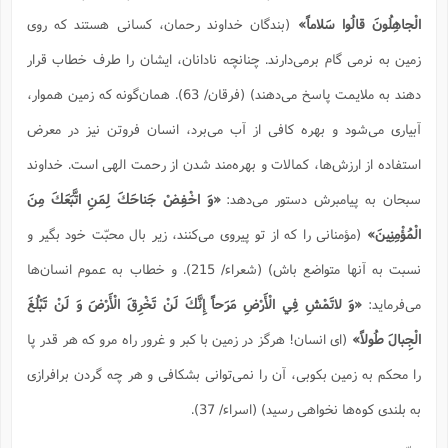
الْجاهِلُونَ قالُوا سَلاماً»
(بندگان خداوند رحمان، کسانی هستند که روی
زمین به نرمی گام برمی‌دارند. چنانچه نادانان، ایشان را طرف خطاب قرار
دهند به ملایمت پاسخ می‌دهند) (فرقان/ 63). همان‌گونه که زمین هموار،
آبیاری می‌شود و بهره کافی از آب می‌برد، انسان فروتن نیز در معرض
استفاده از ارزش‌ها، کمالات و بهره‌مند شدن از رحمت الهی است. خداوند
سبحان به پیامبرش دستور می‌دهد:
«وَ اخْفِضْ جَناحَكَ لِمَنِ اتَّبَعَكَ مِنَ
الْمُؤْمِنِينَ»
(مؤمنانی را كه از تو پیروی می‌كنند، زیر بال محبّت خود بگیر و
نسبت به آنها متواضع باش) (شعراء/ 215). و خطاب به عموم انسان‌ها
می‌فرماید:
«
وَ لاتَمْشِ فِي الْأَرْضِ مَرَحاً إِنَّكَ لَنْ تَخْرِقَ الْأَرْضَ وَ لَنْ تَبْلُغَ
الْجِبالَ طُولاً
»
(ای انسان! هرگز در زمین با كبر و غرور راه مرو كه هر قدر پا
را محكم به زمین بكوبی، آن را نمی‌توانی بشكافی و هر چه گردن برافرازی
به بلندی كوه‌ها نخواهی رسید) (اسراء/ 37).