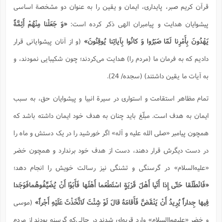
قرآن کریم صبر، پایداری، ایمان و یقین را به عنوان دو مشخصة اساسی
پیشوایان هدایت و پیامبران الهی ذکر کرده است:
«وَ جَعَلْنا مِنْهُمْ أَئِمَّةً
يَهْدُونَ بِأَمْرِنا لَمّا صَبَرُوا وَ كانُوا بِآياتِنا يُوقِنُونَ»
(و از آنان پيشوايانى قرار
داديم كه به فرمان ما (مردم را) هدايت می‌كردند؛ چون شكيبايى نمودند، و
به آيات ما يقين داشتند) (سجده/ 24).
تمام مظاهر استقامت و استواری در سیرة انبیا و پیشوایان حق، به سبب
ایمان به هدف است. مبلّغ باید چنان به هدف خود ایمان داشته باشد كه
همچون پیامبر «صلی الله علیه و آله» اگر خورشید را در یک دستش و ماه را
در دست دیگرش قرار دهند، دست از هدف خود برندارد و همچون خضر
«علیه‌السلام» در گرسنگی و تشنگی نیز رسالت خویش را انجام دهد؛
«فَانْطَلَقا حَتّى إِذا أَتَيا أَهْلَ قَرْيَةٍ اسْتَطْعَما أَهْلَها فَأَبَوْا أَنْ يُضَيِّفُوهُمافَوَجَدا
فِيها جِداراً يُرِيدُ أَنْ يَنْقَضَّ فَأَقامَهُ قالَ لَوْ شِئْتَ لَاتَّخَذْتَ عَلَيْهِ أَجْراً»
(موسی
و خضر «علیهم‌االسلام» وارد قریه‌ای شدند در حالی‌كه گرسنه بودند از مردم