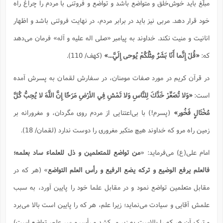
مبلّغ باید خوش‌خلق و متواضع باشد و تواضع و فروتنی با مردم را چراغ راه
خود قرار دهد. مربی نیز باید در برابر مردم، در نهایت فروتنی باشد و اظهار
انانیت و منیت نکند. خداوند به پیامبر «صلی اله علیه و آله» فرمان می‌دهد
که:
«قُلْ إِنَّما أَنَا بَشَرٌ مِثْلُكُمْ يُوحى إِلَيَّ...»
(کهف/ 110).
در قرآن کریم در مورد صفات مومنان، در سفارش لقمان به پسرش آمده
است:
«وَلا تُصَعِّرْ خَدَّكَ لِلنَّاسِ وَلا تَمْشِ فِي الأرْضِ مَرَحًا إِنَّ اللَّهَ لا يُحِبُّ كُلَّ
مُخْتَالٍ فَخُور»
(پسرم!) با بى‌اعتنايى از مردم روى مگردان، و مغرورانه بر
زمين راه مرو كه خداوند هيچ متكبر مغرورى را دوست ندارد (لقمان/ 18).
امام علی(ع) می‌فرماید: «
من تواضع للمتعلمین و ذل للعلماء ساد بعلمه؛
فالعلم یرفع الوضیع و ترکه یضع الرفیع و رأس العلم التواضع
» (هر که در
مقابل متعلمین تواضع نمود و در مقابل علما خود را پایین آورد، به سبب
علمش آقایی و سیادت می‌نماید؛ زیرا علم، هر که را پایین است بالا می‌برد
و ترک آن هر که را بالاست به زیر می‌کشد و رأس و سر علم، تواضع است)