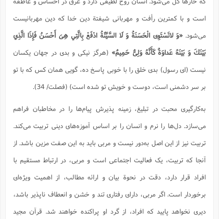
كه خارها گل می‌شود. انسان روح لطیفی دارد و غرق در احساس و عاطفه
است و با كمترین رأفت و مهربانی شیفتة دین خدا که دین مهربانیست
می‌شود.
«وَ لاتَسْتَوِى الْحَسَنَةُ وَ لَا السَّيِّئَةُ ادْفَعْ بِالَّتِي هِىَ أَحْسَنُ فَإِذَا الَّذِي
بَيْنَكَ وَ بَيْنَهُ عَداوَةٌ كَأَنَّهُ وَلِىٌّ حَمِيمٌ»
(هرگز نیكی و بدی در جهان یكسان
نیست (ای رسول) بدی خلق را با خوبی پاسخ ده، گویی همان كس كه با تو
بر سر دشمنی است، دوست و خویش تو شده است) (فصلت/ 34).
به‌کارگیری محبت در تبلیغ، زمینه پذیرش پیام‌ها را در مخاطبان فراهم
می‌سازد. دل‌ها را نرم و انسان را بر اساس آموزه‌های دینی تربیت می‌کند.
تربیت نیز از این اصل به‌دور نیست و مربی باید به این صفت مزین باشد. از
آنجا که تربیت، یک فعالیت اجتماعی است و مربی، در ارتباط مستقیم با
افراد قرار دارد، دقت در نحوة بیان و ارائه مطالب، از اهمیت ویژه‌ای
برخوردار است. اگر مربی، دارای رفتاری تند و خشن و انعطاف ناپذیر باشد،
دیری نخواهد پایید که افراد، از گرد او پراکنده خواهند شد. قرآن مجید