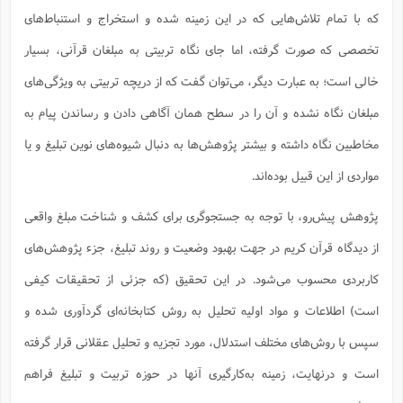
ا
ش
که با تمام تلاش‌هایی که در این زمینه شده و استخراج و استنباط‌های
و
ف
(
ذ
تخصصی که صورت گرفته، اما جای نگاه تربیتی به مبلغان قرآنی، بسیار
ن
م
م
غ
خالی است؛ به عبارت دیگر، می‌توان گفت که از دریچه تربیتی به ویژگی‌های
م
م
(
مبلغان نگاه نشده و آن را در سطح همان آگاهی دادن و رساندن پیام به
ش
ب
ه
مخاطبین نگاه داشته و بیشتر پژوهش‌ها به دنبال شیوه‌های نوین تبلیغ و یا
(
و
مواردی از این قبیل بوده‌اند.
ن
ا
ف
ح
پژوهش پیش‌رو، با توجه به جستجوگری برای کشف و شناخت مبلغ واقعی
م
(
م
از دیدگاه قرآن کریم در جهت بهبود وضعیت و روند تبلیغ، جزء پژوهش‌های
ن
ش
(
کاربردی محسوب می‌شود. در این تحقیق (که جزئی از تحقیقات کیفی
د
س
ف
است) اطلاعات و مواد اولیه تحلیل به روش کتابخانه‌ای گردآوری شده و
ف
م
سپس با روش‌های مختلف استدلال، مورد تجزیه و تحلیل عقلانی قرار گرفته
ش
م
است و درنهایت، زمینه به‌کارگیری آنها در حوزه تربیت و تبلیغ فراهم