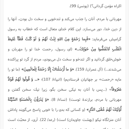
اكراه مؤمن گردانی؟) (یونس/ 99).
مهربانی با مردم، آنان را جذب می‌كند و تندخویی و سخت دل بودن، آنها را
از دین خدا، دور می‌سازد. این كلام خدای متعال است كه خطاب به رسول
گرامیش می‌فرماید:
«
فَبِما رَحْمَةٍ مِنَ اللهِ لِنْتَ لَهُمْ وَ لَوْ كُنْتَ فَظّاً غَليظَ
الْقَلْبِ لَانْفَضُّوا مِنْ حَوْلِكَ...»
(ای رسول، رحمت خدا تو را مهربان و
خوش‌خلق گردانید و اگر تندخو و سخت دل می‌بودی، مردم از گرد تو پراكنده
می‌شدند...) (آل عمران/ 159).
«وَ ما أَرْسَلْناكَ إِلّا رَحْمَةً لِلْعالَمِينَ»
(ما تو را
مایه «رحمت» بر جهانیان فرستادیم) (انبیاء/ 107)؛
«... وَ قُولُوا لَهُمْ قَوْلاً
مَعْرُوفاً
» (...پس با آنان به نیكی سخن بگو، زیرا نیك سخن گفتن و
مهربانی با مردم، برازندة توست) (نساء/ 8).
«وَ يَدْرَؤُنَ بِالْحَسَنَةِ السَّيِّئَةَ
أُوْلَئِكَ لَهُمْ عُقْبَى الدَّارِ»
(و كسانی كه بدی را با خوبی پاسخ می‌گویند پاداش
آنان منزلگاه نیكو (بهشت جاویدان) است) (رعد/ 22). آری، از محبّت است