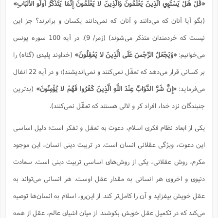
«قُلْ هَلْ يَسْتَوِي الَّذِينَ يَعْلَمُونَ وَالَّذِينَ لا يَعْلَمُونَ إِنَّمَا يَتَذَكَّرُ أُولُو الألْبَابِ»
(بگو آيا آنان که مى‌دانند و آنان كه نمى‌دانند يكسان و برابرند؟ جز اين
نيست كه خردمندان متذكر می‌شوند) (زمر/ 9). در آيه 100 سوره يونس
می‌خوانيم:
«وَيَجْعَلُ الرِّجْسَ عَلَى الَّذِينَ لا يَعْقِلُونَ»
(خداوند پليدى (گناه) را
بر كسانى قرار می‌دهد كه تعقّل نمی‌كنند و نمی‌انديشند)؛ و در آيه 22 انفال
می‌فرمايد:
«إِنَّ شَرَّ الدَّوَابِّ عِنْدَ اللَّهِ الَّذِينَ كَفَرُوا فَهُمْ لا يُؤْمِنُونَ»
(بدترين
جنبندگان نزد خدا، افراد كر و لالى هستند كه تعقّل نمی‌كنند).
یکی از ابعاد نظام فکری اسلام، دعوت به تعقل و تفکر است؛ دلیل اساسی
این دعوت، ویژگی عقلانی انسان است. در تربیت دینی انسان، این موجود
مکرم، روش عقلانی، یکی از روش‌های اساسی تربیت دینی است. سعادت
دنیوی و اخروی هر انسانی به مقدار عقل اوست. هر انسانی می‌تواند به
عقل خویش بیفزاید و آن ‌را کامل‌تر کند. از این‌رو، اسلام به انسان‌ها توصیه
می‌کند که در تکمیل عقل خویش بکوشند. از میان اشیای عالم، عقل از همه