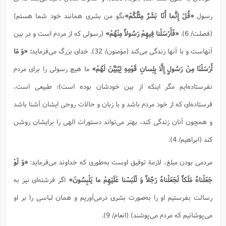
رسول
«قُلْ إِنَّما أَنَا بَشَرٌ مِثْلُكُمْ»
بگو من بشری همانند خود شما هستم)
(فصلت/ 6).
«فَأَرْسَلْنا فِيهِمْ رَسُولاً مِنْهُمْ»
(رسولی كه از مردم است و در بین
آنهاست و با آنها زندگی می‌كند (مؤمنون/ 32). خدای بزرگ می‌فرماید
: «وَ مَا
أَرْسَلْنَا مِنْ رَسُولٍ إِلَّا بِلِسانِ قَوْمِهِ لِيُبَيِّنَ لَهُمْ»
ما هیچ رسولی را برای مردم
نفرستاده‌ایم مگر اینكه از بین خودشان بوده است)؛ طبیعی است،
فرستاده‌ای كه از خود مردم باشد و با زبان و حالات روحی ایشان آشنا باشد
و همچون آنان زندگی كند، بهتر می‌تواند دستورات الهی را برایشان روشن
كند (ابراهیم/ 4).
مردمی بودن مبلغ، لازمة توفیق اوست به‌طوری ‌كه خداوند می‌فرماید:
«وَ لَوْ
جَعَلْناهُ مَلَكاً لَجَعَلْناهُ رَجُلاً وَ لَلَبَسْنا عَلَيْهِمْ ما يَلْبِسُونَ»
اگر فرشته‌ای نیز به
رسالت بفرستیم او را به‌صورت بشری درمی‌آوریم و همان لباسی را بر او
می‌پوشانیم كه مردم می‌پوشند) (انعام/ 9).