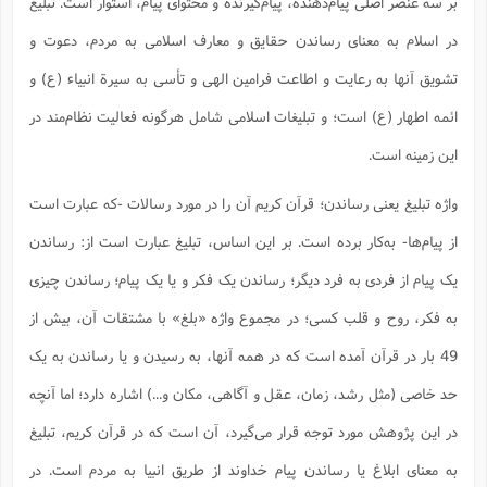
بر سه عنصر اصلی پیام‌دهنده، پیام‌گیرنده و محتوای پیام، استوار است. تبلیغ
در اسلام به معنای رساندن حقایق و معارف اسلامی به مردم، دعوت و
تشویق آنها به رعایت و اطاعت فرامین الهی و تأسی به سیرة انبیاء (ع) و
ائمه اطهار (ع) است؛ و تبلیغات اسلامی شامل هرگونه فعالیت نظام‌مند در
این زمینه است.
واژه تبلیغ یعنی رساندن؛ قرآن کریم آن را در مورد رسالات -که عبارت است
از پیام‌ها- به‌کار برده است. بر این اساس، تبلیغ عبارت است از: رساندن
یک پیام از فردی به فرد دیگر؛ رساندن یک فکر و یا یک پیام؛ رساندن چیزی
به فکر، روح و قلب کسی؛ در مجموع واژه «بلغ» با مشتقات آن، بیش از
49 بار در قرآن آمده است که در همه آنها، به رسیدن و یا رساندن به یک
حد خاصی (مثل رشد، زمان، عقل و آگاهی، مکان و...) اشاره دارد؛ اما آنچه
در این پژوهش مورد توجه قرار می‌گیرد، آن است که در قرآن کریم، تبلیغ
به معنای ابلاغ یا رساندن پیام خداوند از طریق انبیا به مردم است. در