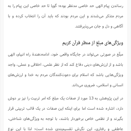
رساندن پیام الهی حد خاصی مدنظر بوده؛ گویا تا حد خاصی این پیام را به
مردم متذکر می‌شدند و این مردم بودند که باید آن را انتخاب کرده و با
آگاهی و دل و جان می‌پذیرفتند.
ویژگی‌های مبلغ از منظر قرآن کریم
مبلّغ در صورتى مى‌تواند در جايگاه واقعى خود، ادامه‌دهندة راه انبياى الهى
باشد و از ارزش‌هاى دينى دفاع كند كه از نظر علمى، اخلاقى و عملى، واجد
ويژگى‌هايى باشد كه اسلام براى دعوت‌كنندگان مردم به خدا و ارزش‌هاى
انسانى و اسلامى، ضرورى مى‌داند.
در این پژوهش به 13 مورد از صفات یک مبلغ که امر تربیت را نیز بر دوش
دارد، اشاره شده است اما برای اینکه این صفات در یک قالب تربیتی قرار
بگیرند و از نظمی خاص برخوردار باشند، با توجه به ویژگی‌های شناختی،
عاطفی و رفتاری، این نگرش تقسیم‌بندی شده است؛ لذا با این نوع