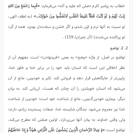
خطاب به پیامبر اکرم «صلی اله علیه و آله» می‌فرماید:
«فَبِما رَحْمَةٍ مِنَ اللهِ
لِنْتَ لَهُمْ وَ لَوْ كُنْتَ فَظّاً غَليظَ الْقَلْبِ لَانْفَضُّوا مِنْ حَوْلِكَ...»
(به لطف الهی،
تو نسبت به آنها نرم و لیّن شدی و اگر خشن و سخت‌دل بودی، همه از گرد
تو پراکنده می‌شدند) (آل عمران/ 159) .
2. 2. تواضع
تواضع در اصل، از واژه «وضع» به معنی «فرونهادن» است. مفهوم آن از
نظر اخلاقی این است که انسان باید خود را در برابر خدا و خلق خدا،
پایین‌تر از جایگاهش قرار دهد و فروتنی کند. تکبر و خود‌بینی، مانع از آن
می‌شود که انسان خویشتن را آن چنان که هست، ارزیابی کند. به بیان
دیگر، بیماری خودبزرگ‌بینی، مانع از شناخت خود است؛ خودبین از شناخت
خدا نیز محروم می‌شود. بندگان شایسته خدا، صفات پسندیده زیادی دارند؛
ولی وقتی خداوند به بیان آنها می‌پردازد، اولین صفتی که مطرح می‌کند،
تواضع است.
«وَ عِبادُ الرَّحْمانِ الَّذِينَ يَمْشُونَ عَلَى الْأَرْضِ هَوْناً وَ إِذا خاطَبَهُمُ