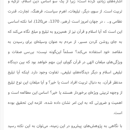
ت
اشاره‌های زیادی کرده است؛ زیرا از یک سو اساس دین اسلام، تزکیه و
ا
ا
ف
ح
ت
ت
س
تربیت است. از سوی دیگر، تبلیغات، اهرم سیاست، فرهنگ، تجارت، قدرت
ن
ج
ذ
ق
ش
م
و
م
نظامی و... ، در جهان امروز است (رهبر، 1370، ص120). اما نکته اساسی
م
س
م
ج
(
ا
و
این است که آیا اسلام و قرآن نیز از همین‌رو به تبلیغ و مبلغ نگاه می‌کند که
ج
ش
ح
چ
م
ع
س
به جای روشن کردن مسیر، از مردم به عنوان وسیله‌ای برای رسیدن به
ف
خ
(
ا
ف
ن
مقاصد خود استفاده می‌کند؟ مسلماً این‌گونه نیست؛ بررسی صفات و
ن
ت
م
ذ
م
ت
ویژگی‌های مبلغان الهی در قرآن گویای این مهم خواهد بود که بین دیدگاه
م
م
ک
ا
ش
(
تبلیغی اسلام و دیگر دیدگاه‌های تبلیغی، تفاوت وجود دارد. اینکه آیا تبلیغ
ه
ش
پ
ع
ا
چ
مدنظر قرآن، به دنبال تربیت افراد است یا خیر؟ و آیا مبلغان این نوع تبلیغ
و
ا
و
ع
ش
از وجهه تربیتی ویژه‌ای برخوردار هستند یا خیر؟ اساس این مطالعه است و
پ
(
ف
ذ
ف
ن
اهمیت و ضرورتی که به این امر نشان داده شده، لازمه این تحقیق بوده
م
ز
ن
ت
ا
(
م
است.
ت
ح
م
ا
ع
با نگاهی به پژوهش‌های پیش‌رو در این زمینه، می‌توان به این نکته رسید
(
ع
ش