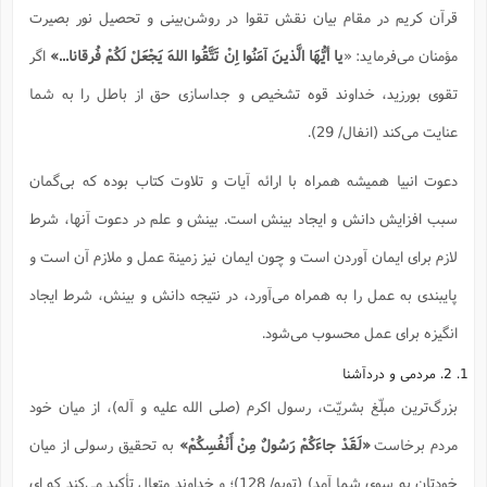
قرآن كريم در مقام بيان نقش تقوا در روشن‌بينى و تحصيل نور بصيرت
مؤمنان می‌فرمايد: «
يا أيُّهَا الَّذينَ آمَنُوا اِنْ تَتَّقُوا اللهَ يَجْعَلْ لَكُمْ فُرقانا...»
اگر
تقوی بورزید، خداوند قوه تشخیص و جداسازی حق از باطل را به شما
عنایت می‌کند (انفال/ 29).
دعوت انبیا همیشه همراه با ارائه آیات و تلاوت کتاب بوده که بی‌گمان
سبب افزایش دانش و ایجاد بینش است. بینش و علم در دعوت آنها، شرط
لازم برای ایمان آوردن است و چون ایمان نیز زمینة عمل و ملازم آن است و
پایبندی به عمل را به همراه می‌آورد، در نتیجه دانش و بینش، شرط ایجاد
انگیزه برای عمل محسوب می‌شود.
1. 2. مردمی و دردآشنا
بزرگ‌ترین مبلّغ بشریّت، رسول اكرم (صلی الله علیه و آله)، از میان خود
مردم برخاست
«لَقَدْ جاءَكُمْ رَسُولٌ مِنْ أَنْفُسِكُمْ»
به تحقیق رسولی از میان
خودتان به سوی شما آمد) (توبه/ 128)؛ و خداوند متعال تأكید می‌كند كه ای