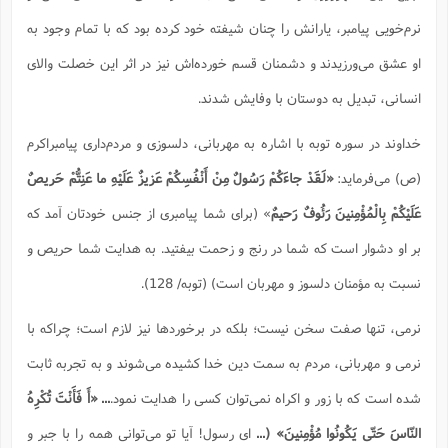
نرم‌خویى پیامبر، یارانش را چنان شیفته خود کرده بود که با تمام وجود به
او عشق مى‌ورزیدند و دشمنان قسم خورده‌اش نیز در اثر این خصلت والاى
انسانى، تبدیل به دوستان با وفایش ‌شدند.
خداوند در سوره توبه با اشاره به مهربانى، دلسوزى و مردم‌دارى پیامبراکرم
(ص) می‌فرماید:
«
لَقَدْ جاءَكُمْ رَسُولٌ مِنْ أَنْفُسِكُمْ عَزيزٌ عَلَيْهِ ما عَنِتُّمْ حَريصٌ
عَلَيْكُمْ بِالْمُؤْمِنينَ رَئُوفٌ رَحيمٌ
» (براى شما پیامبرى از جنس خودتان آمد که
بر او دشوار است که شما در رنج و زحمت بیفتید. به هدایت شما حریص و
نسبت به مؤمنان دلسوز و مهربان است) (توبه/ 128).
نرمی، تنها صفت سخن نیست؛ بلكه در برخوردها نیز لازم است؛ چراكه با
نرمی و مهربانی، مردم به سمت دین خدا كشیده می‌شوند و به تجربه ثابت
شده است كه با زور و اكراه نمی‌توان كسی را هدایت نمود.
... «
أَ فَأَنْتَ تُكْرِهُ
النّاسَ حَتّى يَكُونُوا مُؤْمِنينَ» (...
ای رسول! آیا تو می‌توانی همه را با جبر و