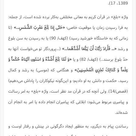
.
1389، 17)
واژه «بلغ» در قرآن کریم به معانی مختلفی به‌کار برده شده است، از جمله:
به فرا رسیدن زمان یا موقعیت خاصی؛
«حَتّى إِذا بَلَغَ مَغْرِبَ الشَّمْسِ...»
(تا
زمانى كه به خاستگاه خورشيد رسيد) (کهف/ 90) یا به رسیدن به سن بلوغ
و رشد
«... فَأَرادَ رَبُّكَ أَنْ يَبْلُغا أَشُدَّهُما...
»
(...پروردگار تو می‌خواست آنها به
حدّ بلوغ برسند...) (کهف/ 82) و یا
«وَ لَمّا بَلَغَ أَشُدَّهُ وَ اسْتَوى آتَيْناهُ حُكْماً وَ
عِلْماً وَ كَذالِكَ نَجْزِي الْمُحْسِنِينَ»
و هنگامى كه (موسى) به رشد و كمال
رسيد، حكمت و دانش به او داديم؛ و اين‌گونه نيكوكاران را پاداش می‌دهیم)
(قصص/14). ولی آنچه که در قرآن مد نظر است، واژه «بلغ» به امر رسالت
و پیامبری مربوط می‌شود؛ ابلاغی که پیامبران انجام داده یا امر به انجام آن
شده‌اند.
رساندن پیام به دیگری، به منظور ایجاد دگرگونی در بینش و رفتار اوست و