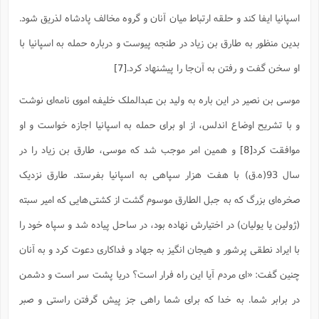
ت
ا
ا
ف
ح
ت
اسپانیا ایفا کند و حلقه ارتباط میان آنان و گروه مخالف پادشاه لذریق شود.
ت
س
ن
ج
ذ
ق
بدین منظور به طارق بن زیاد در طنجه پیوست و درباره حمله به اسپانیا با
ش
م
و
م
م
س
م
ج
(
او سخن گفت و رفتن به آن‌جا را پیشنهاد کرد.
[7]
ا
و
ج
ش
ح
چ
م
ع
موسی بن نصیر در این باره به ولید بن عبدالملک خلیفه اموی نامه‌ای نوشت
س
ف
خ
(
ا
ف
ن
و با تشریح اوضاع اندلس، از او برای حمله به اسپانیا اجازه خواست و او
ن
ت
م
ذ
م
ت
موافقت کرد
[8]
و همین امر موجب شد که موسی، طارق بن زیاد را در
م
م
ک
ا
سال 93(ه.ق) با هفت هزار سپاهی به اسپانیا بفرستد. طارق نزدیک
ش
(
ه
ش
پ
صخره‌ای بزرگ که به جبل الطارق موسوم گشت از کشتی‌هایی که امیر سبته
ع
ا
چ
و
ا
و
ع
ش
(ژولین یا یولیان) در اختیارش نهاده بود، در ساحل پیاده شد و سپاه خود را
پ
(
ف
ذ
ف
با ایراد نطقی پرشور و هیجان انگیز به جهاد و فداکاری دعوت کرد و به آنان
ن
م
ز
ن
ت
ا
(
چنین گفت: «ای مردم آیا این راه فرار است؟ دریا پشت سر است و دشمن
م
ت
ح
م
ا
در برابر شما. به خدا که برای شما راهی جز پیش گرفتن راستی و صبر
ع
(
ع
ش