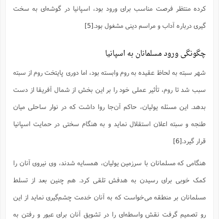
س
م
ع
ف
ق
م
(
کرده منتظر فرصت مناسب برای ورود بود، اسپانیا در گوشه‌ای به سخت
ه
ع
ع
ش
ز
م
ر
ش
پ
ا
ا
ا
ق
ح
ف
ت
گیری درباره آداب و مراسم دینی مشغول بود.
[5]
گ
ع
ق
د
پ
ف
خ
(
ذ
ب
ت
ا
ش
م
ح
ع
ش
م
ع
س
2
م
چگونگی ورود مسلمانان به اسپانیا
ا
ا
خ
ت
خ
آ
م
ف
ق
ح
پ
ص
پ
د
ن
شهر سبته به لحاظ عقیده به روم وابسته بود، اما دوری پایتخت روم از سبته
و
(
آ
ه
ع
م
ش
ت
ت
د
پ
ج
ا
سبب شد تا روم، تأثیر عملی خود را بر این بخش از شمال آفریقا از دست
2
ا
ت
ی
گ
ش
ف
ا
(
بدهد. این مسئله یولیان، حاکم آن‌جا روا داشت که در نوار ساحلی میان
ذ
ب
ش
م
ح
م
ا
ا
م
ا
م
طنجه و سبته اعلان استقلال نماید و به هنگام سختی در حمایت اسپانیا
ب
ا
ش
و
(
ف
م
ش
ف
قرار گیرد.
[6]
ن
م
پ
ع
و
ا
ت
ف
ه
ع
ا
(
ف
ت
هنگامی که مسلمانان با سرزمین یولیان، همسایه شدند، وی نیروی آنان را
ت
ق
ن
ح
ذ
غ
ش
م
کمک خوبی برای رسیدن به هدفش تلقی کرد. هم چنین بعد از تسلط
ب
پ
ت
م
(
د
م
ه
مسلمانان بر منطقه می‌خواست که به آنان خدمت چشم‌گیری نماید از این
ا
ت
ف
ح
س
آ
و
ر
ش
ن
ع
رو تصمیم گرفت نقش واسطه‌ای را در تشویق آنان برای عبور و رفتن به
ف
ع
م
د