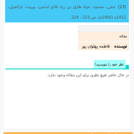
[23]
. شلبی، محمود؛ حیاة طارق بن زیاد فاتح اندلس، بیروت، دارالجیل،
1412ه (1992م)، ص 223 - 224.
مقاله
نویسنده
فاطمه پهلوان پور
نظر خود را بنویسید!
در حال حاضر هیچ نظری برای این مقاله وجود ندارد.