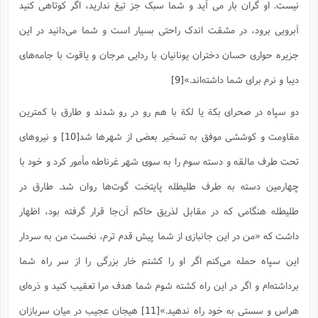
نیست. او گران بار می آید و شما سبک جز تیغ ندارید، اگر کوتاهی کنید
ا
ش
و
ف
آبرویی برود، در مشقت اندک راحتی بسیار است و شما می‌دانید در این
(
ذ
ن
م
جزیره حواری حسان دختران یونانیان با ردایی مرجان و یاقوت با جامه‌های
م
غ
م
م
(
دیبا و نرم برای شما داشته‌اند.»
[9]
ش
ب
دو سپاه در صحرای بکة یا لکة با هم رو در رو شدند و طارق با کمترین
ه
(
و
مقاومت و کوششی موفق به تسخیر بعضی از شهرها شد
[10]
و نیروهای
ن
ا
ف
ح
تحت طرف مالقه و دسته سوم را به سوی شهر غرناطه مأمور کرد و خود با
م
(
چهارمین دسته به طرف طلیطله پایتخت گوت‌ها روان شد. طارق در
م
ن
طلیطله هنگامی که در مقابل لذریق حاکم آن‌جا قرار گرفته بود، اظهار
ش
(
د
داشت که «من در این جانبازی از شما پیش قدم ترم، نخست من به سردار
س
ف
ف
م
این سپاه حمله می‌کنم اگر او را کشتم خار بزرگی را از سر راه شما
ش
م
برداشته‌ام و اگر در این راه کشته شوم شما هدف مرا تعقیب کنید و ذره‌ای
هراس و سستی به خود راه ندهید.»
[11]
هیجان عجیب در میان سربازان