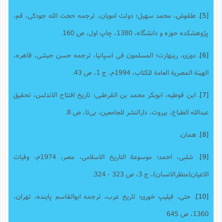
[5]
. طقوش، محمد سهیل؛ دولت امویان، ترجمه حجت الله جودکی، قم،
پژوهشکده حوزه و دانشگاه، 1380، چاپ اول، ص 160.
[6]
. دوزی، رینهارت؛ المسلمون فی اسپانیا، ترجمه حسن حبشی، قاهره،
الهیئة المصریة العامة للکتاب، 1994م، ج 1، ص 43.
[7]
. ابن قوطیه، ابوبکر محمد بن القرطبی؛ تاریخ افتتاح الاندلس، تحقیق
عبدالله الطباع، بیروت، دارالنشر للجامعین، بی‌تا، ص 8.
[8]
. همان.
[9]
. شلبی، احمد؛ موسوعة التاریخ الاسلامی، مصر، 1974م، وفیات
الاعیان(منظرالانسان)، ج 3، ص 323 - 324.
[10]
. حتی، فیلیپ خوری؛ تاریخ عرب، ترجمه ابوالقاسم پاینده، تهران،
1360، ص 645