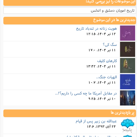
این موضوعات را نیز بررسی کنید:
تاریخ امویان دمشق و اندلس
جدیدترین ها در این موضوع
هویت زنانه در تندباد تاریخ
12 تیر 1404, 12:15
سگ کی؟
11 تیر 1404, 17:0
کارهای کثیف
11 تیر 1404, 13:42
الهیات جنگ...
11 تیر 1404, 10:7
در مقابل آمریکا ما چه کسی را داریم؟!...
10 تیر 1404, 9:25
پر بازدیدترین ها
عبدالله بن زبیر پس از قیام
24 آبان 1393, 14:6
عبیدالله بن زیاد تا سال 61(ه.ق)