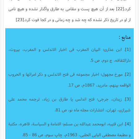
کرد.
[22]
بعد از آن هیچ پست و مقامی به طارق واگذار نشده و هیچ نامی
از او در تاریخ ذکر نشده که چه شد و چه زمانی و در کجا فوت کرد.
[23]
منابع :
[1]
. ابن عذاری؛ البیان المغرب فی اخبار الاندلس و المغرب، بیروت،
دارالثقافه، ج دوم، ص 5.
[2]
. مورخ مجهول؛ اخبار مجموعه فی فتح الاندلس و ذکر امرائها و الحروب
الواقعه بینهم، مادرید، 1867م، ص 17.
[3]
. زیدان، جرجی؛ فتح اندلس یا طارق بن زیاد، ترجمه محمد علی
شیرازی، تهران، انتشارات مجله ماه نو، ص 81.
[4]
. ابن قتیبه، ابومحمد عبدالله بن مسلم؛ الامامة و السیاسة، قاهره، مکتبة
و مطبعة مصطفی البایی الحلبی، 1963م، چاپ سوم، ص 86 - 85.