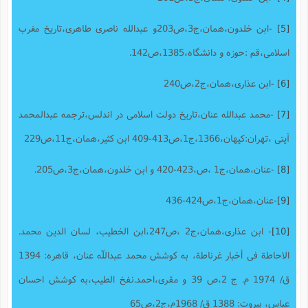
[5]
-ابن خلدون،همان،ج3،ص203و عبدالله ناصری طاهری،تاریخ مغرب
اسلامی،قم :حوزه و دانشگاه،1385،ص142.
[6]
-ابن عذاری،همان،ج2،ص240
[7]
-محمد عبدالله عنان،تاریخ دولت اسلامی در اندلس،ترجمه عبدالمحمد
آیتی ،تهران:کیهان،1366،ج1،ص413-409 ابن کثیر،همان،ج‌11،ص229
[8]
-عنان،همان،ج1 ،ص،423-420 و ابن خلدون،همان،ج3،ص205.
[9]
-عنان،همان،ج1،ص424-436
[10]
- ابن عذارى،همان،ج2 ،ص247،ابن الخطیب، لسان الدین محمد.
الاحاطة فى أخبار غرناطة، به کوشش محمد عبداللّه‌ عنان، قاهره: 1394
ق/ 1974 م. ج 2،ص 39 و مقرى،احمد.نفخ الطیب،به کوشش احسان
عباس، بیروت: 1388 ق/ 1968م،ج2،ص65