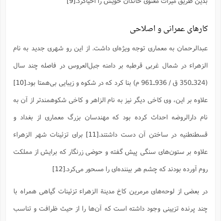
بدین طریق میراث معنوی خاندان خویش را احیاکرد.
[9]
کارهای عمرانی و اصلاحی
عبدالرحمان به معماری توجه ویژه‌ای داشت. از این رو شهرى جدید به نام
الزهراء در شمال ‌غربى قرطبه بر دامنه جبل‌العروس در فاصله چند سال
(324ـ350 ق / 936ـ961 م) بنا کرد که در شکوه و زیبایى بى‌همتا بود.
[10]
علاوه بر این، وى کاخى دیگر نیز به نام الزاهر و کاخى شکوهمندتر از آن به
نام دارالروضه احداث کرده بود که مهندسان بزرگ معمارى از بغداد و
قسطنطنیه در ساختن آن دست داشتند.
[11]
براى تزئینات شهر الزهراء
علاوه بر ستون‌هاى سنگى پیش گفته و حوضى زرنگار که برایش از مملکت
روم آورده بودند که چشم هر بیننده‌اى را مسحور مى‌کرد.
[12]
در بعضى از لوحه‌هاى مرمرین کاخ مدینة الزهراء تزئینات گیاهى همراه با
چند پرنده تزیینى وجود داشته است که آن‌ها را از حیث ظرافت و تناسب