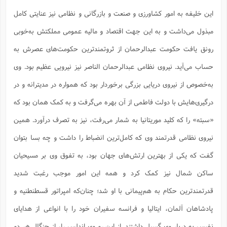
این خلیفه به امور کشاورزى و صنعت و بازرگانى و نظامى نیز عنایتى کامل
مبذول مى‌داشت و به این جهت اقتصاد و مالیه عمومى مملکتش به‌خوبى
رونق یافت حکومت عبدالرحمان از ثروتمندترین حکومت‌های عصرش به
حساب می‌آید. نیروى نظامى عبدالرحمان الناصر نیز نیرویى عظیم بود. وى
به‌خصوص از نیروى دریایى بزرگى برخوردار بود که همواره در مدیترانه و در
درگیرى‌هایش با دولت فاطمى از آن بهره مى‌گرفت و به کمک همان بود که
«سبته» را که کلید موریتانیا به شمار مى‌رفت، نیز به تصرف درآورد. همین
نیروى نظامى قدرتمند وى که کامل‌ترین انضباط را داشت و چه بسا بتوان
گفت که یکى از بهترین ارتش‌هاى جهان بود، به تفوق وى بر مسیحیان
ساکن شمال نیز کمک کرد و همه این امور موجب رغبت شدید
قدرتمندترین حکام به هم‌پیمانى با او شد؛ چنان‌که امپراتور قسطنطنیه و
پادشاهان آلمان، ایتالیا و فرانسه سفیران خود را با انواعى از هدایاى
نفیس به دربار وى گسیل داشتند. از این رو وى اندلس را، از چنگال هر دو