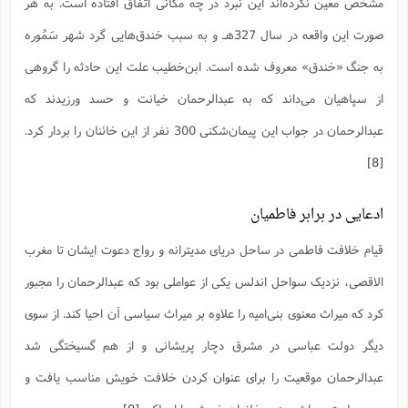
مشخص معین نکرده‌اند این نبرد در چه مکانی اتفاق افتاده است. به هر
ا
ش
و
صورت این واقعه در سال 327هـ و به سبب خندق‌هایی گرد شهر سَمُوره
ف
(
ذ
ن
به جنگ «خندق» معروف شده است. ابن‌خطیب علت این حادثه را گروهی
م
م
غ
م
م
از سپاهیان می‌داند که به عبدالرحمان خیانت و حسد ورزیدند که
(
ش
عبدالرحمان در جواب این پیمان‌شکنی 300 نفر از این خائنان را بردار کرد.
ب
ه
(
[8]
و
ن
ا
ف
ح
ادعایی در برابر فاطمیان
م
(
م
قیام خلافت فاطمی در ساحل دریای مدیترانه و رواج دعوت ایشان تا مغرب
ن
ش
(
الاقصی، نزدیک سواحل اندلس یکی از عواملی بود که عبدالرحمان را مجبور
د
س
کرد که میراث معنوی بنی‌امیه را علاوه بر میراث سیاسی آن احیا کند. از سوی
ف
ف
م
دیگر دولت عباسی در مشرق دچار پریشانی و از هم گسیختگی شد
ش
م
عبدالرحمان موقعیت را برای عنوان کردن خلافت خویش مناسب یافت و