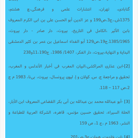
گنابادى، تهران، انتشارات علمى و فرهنگى،چ هشتم،
1375ش.،ج‌3،ص199 و عز الدین أبو الحسن على بن ابى الکرم المعروف
بابن الأثیر ،الکامل فی التاریخ، بیروت، دار صادر - دار بیروت،
1385/1965.ج‌19،ص129 أبو الفداء اسماعیل بن عمر بن کثیر الدمشقى
البدایة و النهایة،بیروت، دار الفکر، 1407/ 1986، ج‌11،190و238
[2]
-ابن عذاری المراکشی،البیان المغرب فی أخبار الأندلس و المغرب،
تحقیق و مراجعة ج. س. کولان و إ. لیوی پرونسال، بیروت، بی‌نا، 1983 م ج
2،ص 117 – 118.
[3]
-أبو عبدالله محمد بن عبدالله بن أبی بکر القضاعی المعروف ابن الأبار،
الحلة السیراء، تحقیق حسین مؤنس، قاهره، الشرکة العربیة للطباعة و
النشر، 1963 م ،ج 1، ص 159
[4]
-ابن خلدون، همان،ج3،ص201