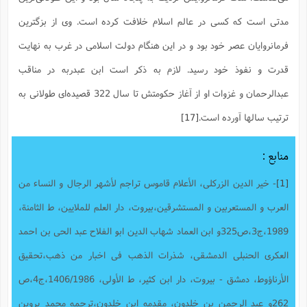
مدتی است که کسی در عالم اسلام خلافت کرده است. وی از بزگترین
فرمانروایان عصر خود بود و در این هنگام دولت اسلامی در غرب به نهایت
قدرت و نفوذ خود رسید. لازم به ذکر است ابن عبدربه در مناقب
عبدالرحمان و غزوات او از آغاز حکومتش تا سال 322 قصیده‌ای طولانی به
ترتیب سالها آورده است.
[17]
منابع :
[1]
- خیر الدین الزرکلى، الأعلام قاموس تراجم لأشهر الرجال و النساء من
العرب و المستعربین و المستشرقین،بیروت، دار العلم للملایین، ط الثامنة،
1989،ج3،ص325و ابن العماد شهاب الدین ابو الفلاح عبد الحی بن احمد
العکری الحنبلی الدمشقی، شذرات الذهب فی اخبار من ذهب،تحقیق
الأرناؤوط، دمشق - بیروت، دار ابن کثیر، ط الأولى، 1406/1986،ج4،ص
262و عبد الرحمن بن خلدون، مقدمه ابن خلدون،ترجمه محمد پروین