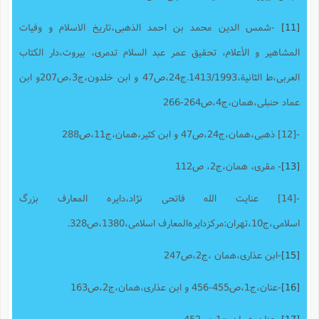
[11]
-شمس الدین محمد بن احمد الذهبى،تاریخ الاسلام و وفیات
المشاهیر و الأعلام، تحقیق عمر عبد السلام تدمرى، بیروت،دار الکتاب
العربى،ط الثانیة،1413/1993.ج24،ص47 و ابن خلدون،ج3،ص207و ابن
عماد حنبلی،همان،ج4،ص264-266
-[12] ذهبی،همان،ج24،ص47 و ابن کثیر،همان،ج‌11،ص288
[13]
- مقرى، همان،ج2، ص112
-[14] عنایت الله فاتحی نژاد،دایره المعارف بزرگ
اسلامی،ج10،تهران:مرکزدایره‌المعارف اسلامی،1380،ص328.
[15]
-ابن عذاری،همان ،ج2،ص247
[16]
-عنان،ج1،ص455-456 و ابن عذاری،همان،ج2،ص163
[17]
-عنان،همان،ج1،ص452