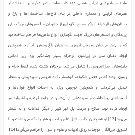
مانند مینیاتورهاى ایرانى همان عهد دانسته‌اند. ناصر علاوه بر استفاده از
هنرهاى تزئینى و معمارى داخلى در بناى کاخ‌ها، ساختمان‌ها و باغ و
بستان‌هاى الزهراء، مراکز وسیع نگهدارى از جانوران و قفس‌هاى بزرگ براى
پرندگان و استخرهاى بزرگ جهت نگهدارى انواع ماهى‌ها فراهم ساخته بود
که از آن‌ها مى‌توان به زبان امروزى به عنوان باغ وحش یاد کرد. همچنین
ایجاد فضاى سبز در پیرامون الزهراء بسیار چشمگیر بود؛ زیرا تمامى
دامنه‌هاى جبل‌العروس را شامل مى‌شد. درختان کشت شده فقط بادام و
زیتون بودند که در فصل شکوفه، کوهسار را به عروسى سپیدپوش و معطر
تبدیل مى‌کردند. او همچنین توجهى ویژه به احداث انواع فواره‌ها و
آب‌نماهاى زیبا داشت و نمونه‌هایى از آن‌ها را در جامع قرطبه و اشبیلیه نیز
ایجاد کرده بود. اصلاح و مرمت پل نهر کبیر از دیگر اقدامات او به شمار
مى‌رود.
[13]
او همچنین جانب اهل علم و ادب و هنر را نگه مى‌داشت و با
تشویق فرزانگان موجبات رونق ادبیات و علوم و فنون را فراهم مى‌آورد.
[14]