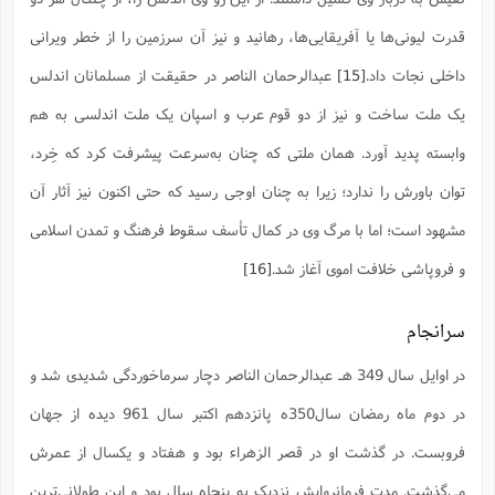
قدرت لیونى‌ها یا آفریقایى‌ها، رهانید و نیز آن سرزمین را از خطر ویرانى
داخلى نجات داد.
[15]
عبدالرحمان الناصر در حقیقت از مسلمانان اندلس
یک ملت ساخت و نیز از دو قوم عرب و اسپان یک ملت اندلسى به هم
وابسته پدید آورد. همان ملتى که چنان به‌سرعت پیشرفت کرد که خِرد،
توان باورش را ندارد؛ زیرا به چنان اوجى رسید که حتى اکنون نیز آثار آن
مشهود است؛ اما با مرگ وى در کمال تأسف سقوط فرهنگ و تمدن اسلامى
و فروپاشى خلافت اموى آغاز شد.
[16]
سرانجام
در اوایل سال 349 هـ عبدالرحمان الناصر دچار سرماخوردگی شدیدی شد و
در دوم ماه رمضان سال350ه پانزدهم اکتبر سال 961 دیده از جهان
فروبست. در گذشت او در قصر الزهراء بود و هفتاد و یکسال از عمرش
می‌گذشت. مدت فرمانروایش نزدیک به پنجاه سال بود و این طولانی‌ترین