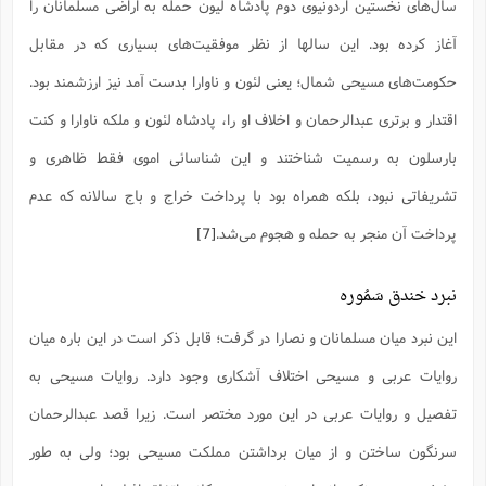
ت
سال‌های نخستین اردونیوی دوم پادشاه لیون حمله به اراضی مسلمانان را
ا
ا
ف
ح
ت
ت
س
آغاز کرده بود. این سالها از نظر موفقیت‌های بسیاری که در مقابل
ن
ج
ذ
ق
ش
م
و
م
حکومت‌های مسیحی شمال؛ یعنی لئون و ناوارا بدست آمد نیز ارزشمند بود.
م
س
م
ج
(
ا
و
اقتدار و برتری عبدالرحمان و اخلاف او را، پادشاه لئون و ملکه ناوارا و کنت
ج
ش
ح
چ
م
ع
س
بارسلون به رسمیت شناختند و این شناسائی اموی فقط ظاهری و
ف
خ
(
ا
ف
ن
تشریفاتی نبود، بلکه همراه بود با پرداخت خراج و باج سالانه که عدم
ن
ت
م
ذ
م
ت
پرداخت آن منجر به حمله و هجوم می‌شد.
[7]
م
م
ک
ا
ش
(
ه
ش
پ
نبرد خندق سَمُوره
ع
ا
چ
و
ا
و
ع
ش
این نبرد میان مسلمانان و نصارا در گرفت؛ قابل ذکر است در این باره میان
پ
(
ف
ذ
ف
روایات عربی و مسیحی اختلاف آشکاری وجود دارد. روایات مسیحی به
ن
م
ز
ن
ت
تفصیل و روایات عربی در این مورد مختصر است. زیرا قصد عبدالرحمان
ا
(
م
ت
ح
م
سرنگون ساختن و از میان برداشتن مملکت مسیحی بود؛ ولی به طور
ا
ع
(
ع
ش