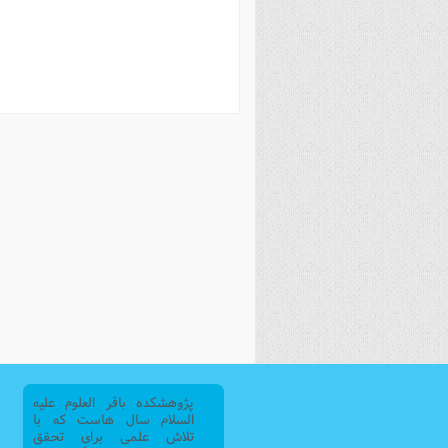
فصل 
علوم
خ
پژوهشکده باقر العلوم علیه
السلام سال هاست که با
تلاش علمی برای تحقق